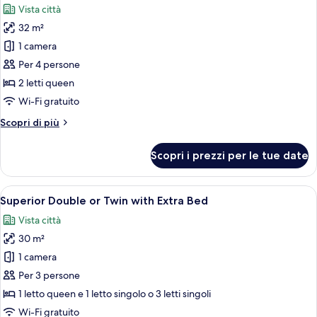
Vista città
Access)
le
32 m²
foto
per
1 camera
Camera
Per 4 persone
familiare,
2 letti queen
2
Wi-Fi gratuito
letti
Altri
Scopri di più
queen
dettagli
per
Scopri i prezzi per le tue date
Camera
familiare,
2
Apri
Una camera d'albergo con due letti, una
5
letti
Superior Double or Twin with Extra Bed
tutte
queen
Vista città
le
30 m²
foto
per
1 camera
Superior
Per 3 persone
Double
1 letto queen e 1 letto singolo o 3 letti singoli
or
Wi-Fi gratuito