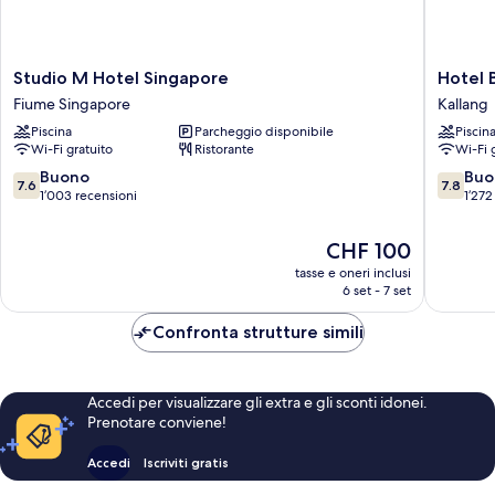
Studio
Hotel
Studio M Hotel Singapore
Hotel 
M
Boss
Fiume Singapore
Kallang
Hotel
Kallang
Piscina
Parcheggio disponibile
Piscin
Singapore
Wi-Fi gratuito
Ristorante
Wi-Fi 
Fiume
Singapore
7.6
7.8
Buono
Buo
7.6
7.8
su
su
1’003 recensioni
1’272
10,
10,
Buono,
Buono,
Il
CHF 100
1’003
1’272
prezzo
tasse e oneri inclusi
recensioni
recensio
attuale
6 set - 7 set
è
CHF 100
Confronta strutture simili
Accedi per visualizzare gli extra e gli sconti idonei.
Prenotare conviene!
Accedi
Iscriviti gratis