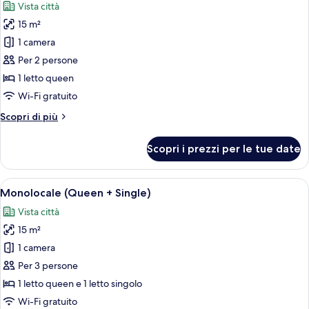
Vista città
le
15 m²
foto
per
1 camera
Monolocale
Per 2 persone
(Queen)
1 letto queen
Wi-Fi gratuito
Altri
Scopri di più
dettagli
per
Scopri i prezzi per le tue date
Monolocale
(Queen)
Apri
Camera d'albergo moderna con un lava
5
Monolocale (Queen + Single)
tutte
Vista città
le
15 m²
foto
per
1 camera
Monolocale
Per 3 persone
(Queen
1 letto queen e 1 letto singolo
+
Wi-Fi gratuito