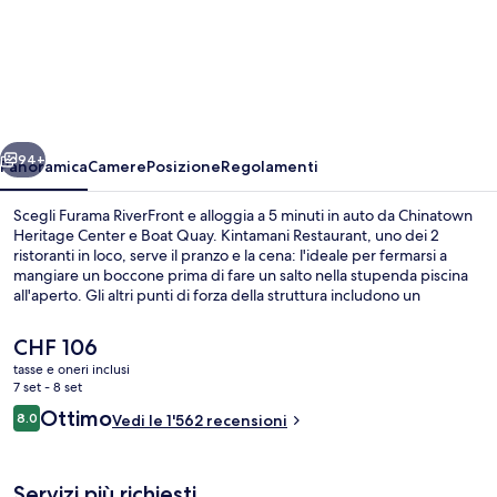
Furama
RiverFront
ietro
Avanti
94+
Panoramica
Camere
Posizione
Regolamenti
Scegli Furama RiverFront e alloggia a 5 minuti in auto da Chinatown
Heritage Center e Boat Quay. Kintamani Restaurant, uno dei 2
ristoranti in loco, serve il pranzo e la cena: l'ideale per fermarsi a
mangiare un boccone prima di fare un salto nella stupenda piscina
all'aperto. Gli altri punti di forza della struttura includono un
bar/lounge, una palestra e una piscina per bambini. Le recensioni
apprezzano la posizione comoda per i mezzi pubblici: Stazione
Il
CHF 106
metro di Havelock si trova a 6 min e Stazione metro di Great World a
prezzo
tasse e oneri inclusi
12 min.
attuale
7 set - 8 set
Salottino della hall
è
Recensioni
Ottimo
8.0
Vedi le 1'562 recensioni
CHF 106
8.0 su 10
Servizi più richiesti