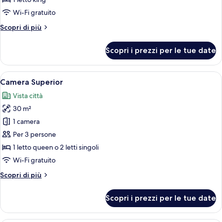
foto
per
Wi-Fi gratuito
Superior
Altri
Scopri di più
King
dettagli
per
Room
Scopri i prezzi per le tue date
Superior
King
Room
Apri
Una camera d'albergo con due letti, una
5
Camera Superior
tutte
Vista città
le
30 m²
foto
per
1 camera
Camera
Per 3 persone
Superior
1 letto queen o 2 letti singoli
Wi-Fi gratuito
Altri
Scopri di più
dettagli
per
Scopri i prezzi per le tue date
Camera
Superior