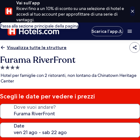
Vai sull’app
Ricevi fino a un 10% di sconto su una selezione di hotel e
accedi al tuo account per approfittare di una serie di
vantaggi.
Passa alla sezione principale della pagina
Scarica l’app
Visualizza tutte le strutture
Furama RiverFront
Struttura
a
Hotel per famiglie con 2 ristoranti, non lontano da Chinatown Heritage
4.0
Center
stelle
Scegli le date per vedere i prezzi
Dove vuoi andare?
Date