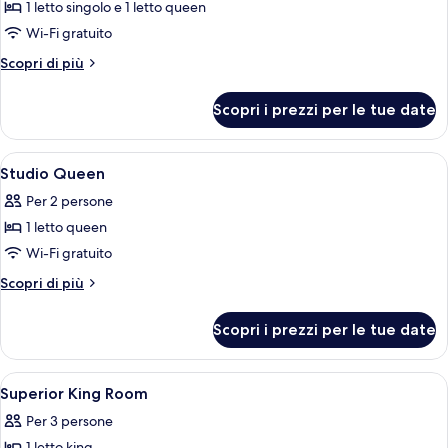
1 letto singolo e 1 letto queen
foto
per
Wi-Fi gratuito
Studio
Altri
Scopri di più
Queen
dettagli
per
and
Scopri i prezzi per le tue date
Studio
Single
Queen
and
Apri
Minibar, una cassaforte in camera, una
5
Single
Studio Queen
tutte
Per 2 persone
le
1 letto queen
foto
per
Wi-Fi gratuito
Studio
Altri
Scopri di più
Queen
dettagli
per
Scopri i prezzi per le tue date
Studio
Queen
Apri
Minibar, una cassaforte in camera, una
4
Superior King Room
tutte
Per 3 persone
le
1 letto king