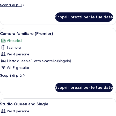
Single)
Altri
Scopri di più
dettagli
per
Scopri i prezzi per le tue date
Monolocale
(Queen
+
Apri
Una moderna camera d'albergo con un l
5
Single)
Camera familiare (Premier)
tutte
Vista città
le
1 camera
foto
per
Per 4 persone
Camera
1 letto queen e 1 letto a castello (singolo)
familiare
Wi-Fi gratuito
(Premier)
Altri
Scopri di più
dettagli
per
Scopri i prezzi per le tue date
Camera
familiare
(Premier)
Apri
Una camera d'albergo con un letto, una
6
Studio Queen and Single
tutte
Per 3 persone
le