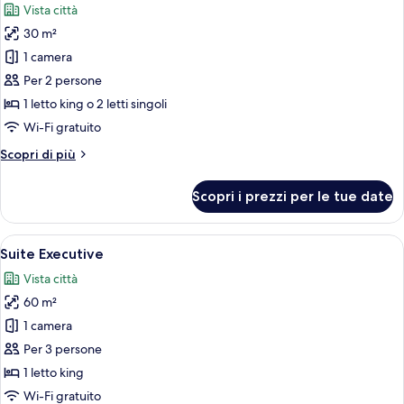
Vista città
le
30 m²
foto
per
1 camera
Camera
Per 2 persone
Executive
1 letto king o 2 letti singoli
(Club)
Wi-Fi gratuito
Altri
Scopri di più
dettagli
per
Scopri i prezzi per le tue date
Camera
Executive
(Club)
Apri
Una camera d'albergo con un letto grand
5
Suite Executive
tutte
Vista città
le
60 m²
foto
per
1 camera
Suite
Per 3 persone
Executive
1 letto king
Wi-Fi gratuito