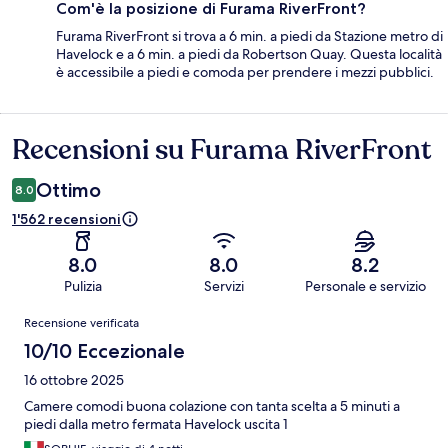
Com'è la posizione di Furama RiverFront?
Furama RiverFront si trova a 6 min. a piedi da Stazione metro di
Havelock e a 6 min. a piedi da Robertson Quay. Questa località
è accessibile a piedi e comoda per prendere i mezzi pubblici.
Recensioni su Furama RiverFront
Recensioni
Ottimo
8.0
1'562 recensioni
8.0
8.0
8.2
Pulizia
Servizi
Personale e servizio
Recensioni
Recensione verificata
10/10 Eccezionale
16 ottobre 2025
Camere comodi buona colazione con tanta scelta a 5 minuti a
piedi dalla metro fermata Havelock uscita 1