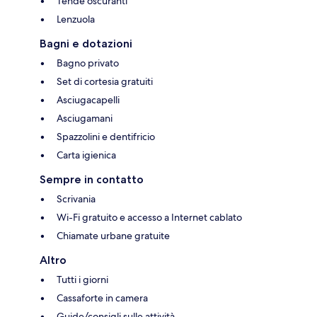
Tende oscuranti
Lenzuola
Bagni e dotazioni
Bagno privato
Set di cortesia gratuiti
Asciugacapelli
Asciugamani
Spazzolini e dentifricio
Carta igienica
Sempre in contatto
Scrivania
Wi-Fi gratuito e accesso a Internet cablato
Chiamate urbane gratuite
Altro
Tutti i giorni
Cassaforte in camera
Guide/consigli sulle attività