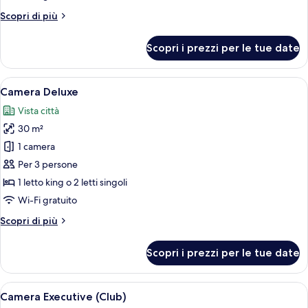
Twin
Altri
Scopri di più
with
dettagli
Extra
per
Scopri i prezzi per le tue date
Bed
Superior
Double
or
Apri
Una camera d'albergo con un letto, una 
5
Twin
Camera Deluxe
tutte
with
Vista città
Extra
le
Bed
30 m²
foto
per
1 camera
Camera
Per 3 persone
Deluxe
1 letto king o 2 letti singoli
Wi-Fi gratuito
Altri
Scopri di più
dettagli
per
Scopri i prezzi per le tue date
Camera
Deluxe
Apri
Una camera d'albergo con un letto gran
6
Camera Executive (Club)
tutte