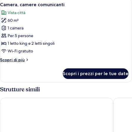
Apri
Una camera d'albergo con due letti, una
5
Camera, camere comunicanti
tutte
Vista città
le
60 m²
foto
per
1 camera
Camera,
Per 5 persone
camere
1 letto king e 2 letti singoli
comunicanti
Wi-Fi gratuito
Altri
Scopri di più
dettagli
per
Scopri i prezzi per le tue date
Camera,
camere
comunicanti
Strutture simili
Studio M Hotel Singapore
Hotel Bo