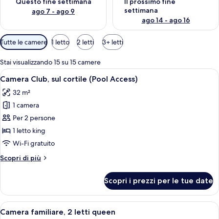
Questo fine settimana
Il prossimo fine
settimana
ago 7 - ago 9
ago 14 - ago 16
Filtri
Tutte le camere
1 letto
2 letti
3+ letti
disponibili
per
Stai visualizzando 15 su 15 camere
le
Apri
Una camera d'albergo con un letto, una
5
Camera Club, sul cortile (Pool Access)
camere
tutte
32 m²
le
1 camera
foto
per
Per 2 persone
Camera
1 letto king
Club,
Wi-Fi gratuito
sul
Altri
Scopri di più
cortile
dettagli
(Pool
per
Scopri i prezzi per le tue date
Camera
Access)
Club,
sul
Apri
Minibar, una cassaforte in camera, una
5
cortile
Camera familiare, 2 letti queen
tutte
(Pool