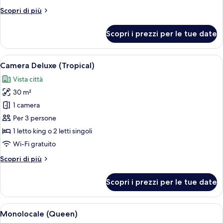
Altri
Scopri di più
dettagli
per
Scopri i prezzi per le tue date
Suite
Executive
Apri
Una camera d'albergo con due letti, una
5
Camera Deluxe (Tropical)
tutte
Vista città
le
30 m²
foto
per
1 camera
Camera
Per 3 persone
Deluxe
1 letto king o 2 letti singoli
(Tropical)
Wi-Fi gratuito
Altri
Scopri di più
dettagli
per
Scopri i prezzi per le tue date
Camera
Deluxe
(Tropical)
Apri
Una camera d'albergo moderna con un
5
Monolocale (Queen)
tutte