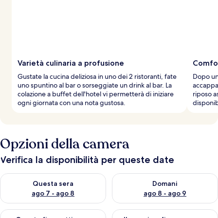
Varietà culinaria a profusione
Comfor
Gustate la cucina deliziosa in uno dei 2 ristoranti, fate
Dopo una
uno spuntino al bar o sorseggiate un drink al bar. La
accappat
colazione a buffet dell'hotel vi permetterà di iniziare
riposo a
ogni giornata con una nota gustosa.
disponib
Opzioni della camera
Verifica la disponibilità per queste date
Verifica la disponibilità per questa sera, ago 7 - ago 8
Verifica la disponibilità per d
Questa sera
Domani
ago 7 - ago 8
ago 8 - ago 9
Verifica la disponibilità per questo fine settimana, ago 7 - ago
Verifica la disponibilità per il