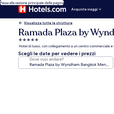
Passa alla sezione principale della pagina
Acquista viaggi
Visualizza tutte le strutture
Ramada Plaza by Wyn
Struttura
a
Hotel di lusso, con collegamento a un centro commerciale 
5.0
Scegli le date per vedere i prezzi
stelle
Dove vuoi andare?
Galleria
fotografica
per
Ramada
Plaza
by