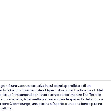
2 ristoranti;
erà una vacanza esclusiva in cui potrai approfittare di un
piedi da Centro Commerciale all’Aperto Asiatique The Riverfront. Nel
 tissue”, trattamenti per il viso e scrub corpo, mentre The Terrace
TV a schermo
pranzo e la cena, ti permetterà di assaggiare le specialità della cucina
sso sono 3 bar/lounge, una piscina all'aperto e un bar a bordo piscina.
truttura.