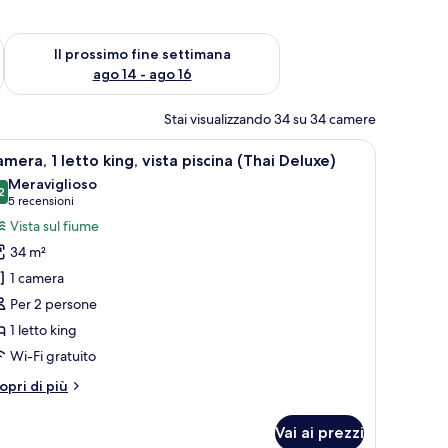
ne settimana, ago 7 - ago 9
Verifica la disponibilità per il prossimo fine settimana, ago 14 
Il prossimo fine settimana
ago 14 - ago 16
Stai visualizzando 34 su 34 camere
nde, una scrivania con una lampada, vista sulla città che include una ruota
pri
Una camera d'albergo con un letto grande, una s
8
mera, 1 letto king, vista piscina (Thai Deluxe)
utte
Meraviglioso
2
9.2 su 10
(5
5 recensioni
oto
recensioni)
Vista sul fiume
er
34 m²
amera,
1 camera
Per 2 persone
etto
1 letto king
ing,
sta
Wi-Fi gratuito
iscina
tri
opri di più
Thai
ttagli
r
eluxe)
Vai ai prezzi
mera,