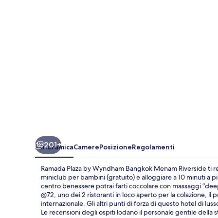
Wyndham
Bangkok
Menam
Riverside
201+
Panoramica
Camere
Posizione
Regolamenti
Ramada Plaza by Wyndham Bangkok Menam Riverside ti regal
miniclub per bambini (gratuito) e alloggiare a 10 minuti a 
centro benessere potrai farti coccolare con massaggi “deep
@72, uno dei 2 ristoranti in loco aperto per la colazione, il 
internazionale. Gli altri punti di forza di questo hotel di lu
Le recensioni degli ospiti lodano il personale gentile della s