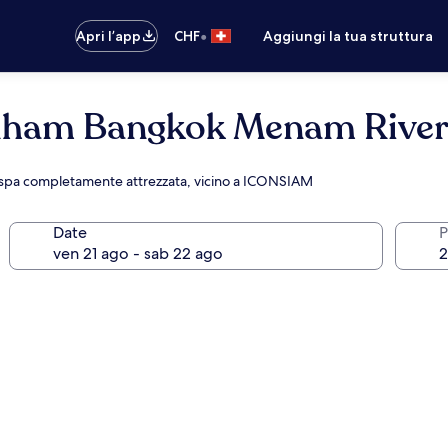
•
Apri l’app
CHF
Aggiungi la tua struttura
dham Bangkok Menam River
e spa completamente attrezzata, vicino a ICONSIAM
Date
P