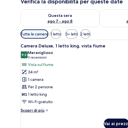
Verifica la disponibilità per queste date
Verifica la disponibilità per questa sera, ago 7 - ago
Verifica la di
Questa sera
ago 7 - ago 8
Filtri
Tutte le camere
1 letto
3+ letti
2 letti
disponibili
Apri
Camera d'albergo con un letto,
per
4
Camera Deluxe, 1 letto king, vista fiume
tutte
le
Meraviglioso
le
9.2
camere
9.2 su 10
(11
11 recensioni
foto
recensioni)
Vista sul fiume
per
34 m²
Camera
1 camera
Deluxe,
Per 2 persone
1
1 letto king
letto
king,
Wi-Fi gratuito
vista
Altri
Scopri di più
fiume
dettagli
per
Vai ai prezz
Camera