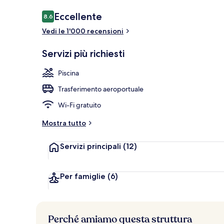
Recensioni
Eccellente
8.6
8.6 su 10
Vedi le 1'000 recensioni
Idromassaggi
Servizi più richiesti
Piscina
Trasferimento aeroportuale
Wi-Fi gratuito
Mostra tutto
Servizi principali
(12)
Per famiglie
(6)
Perché amiamo questa struttura