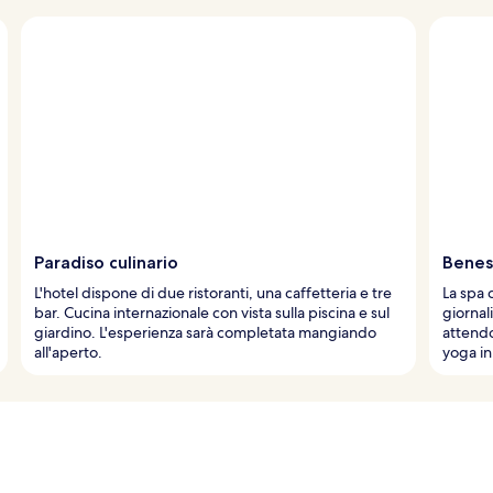
Paradiso culinario
Beness
L'hotel dispone di due ristoranti, una caffetteria e tre
La spa 
bar. Cucina internazionale con vista sulla piscina e sul
giornal
giardino. L'esperienza sarà completata mangiando
attendo
all'aperto.
yoga in 