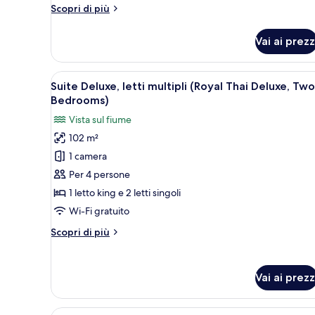
Altri
Scopri di più
terrazzo
dettagli
per
Vai ai prezz
Suite,
1
letto
Apri
Un'ampia zona giorno con divano
5
king,
Suite Deluxe, letti multipli (Royal Thai Deluxe, Two
tutte
terrazzo
Bedrooms)
le
Vista sul fiume
foto
102 m²
per
1 camera
Suite
Deluxe,
Per 4 persone
letti
1 letto king e 2 letti singoli
multipli
Wi-Fi gratuito
(Royal
Altri
Scopri di più
Thai
dettagli
Deluxe,
per
Suite
Two
Vai ai prezz
Deluxe,
Bedrooms)
letti
multipli
Apri
Una camera d'albergo con due l