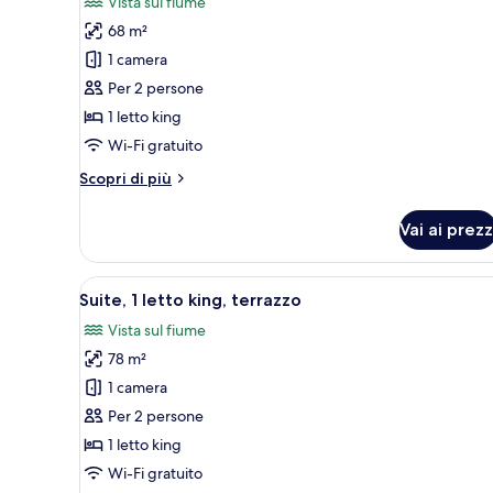
Vista sul fiume
per
68 m²
Suite,
1 camera
1
Per 2 persone
letto
1 letto king
king,
vista
Wi-Fi gratuito
fiume
Altri
Scopri di più
(Royal
dettagli
per
Thai
Vai ai prezz
Suite,
Suite)
1
letto
Apri
Camera d'albergo con un letto g
7
king,
Suite, 1 letto king, terrazzo
tutte
vista
Vista sul fiume
fiume
le
(Royal
78 m²
foto
Thai
per
1 camera
Suite)
Suite,
Per 2 persone
1
1 letto king
letto
Wi-Fi gratuito
king,