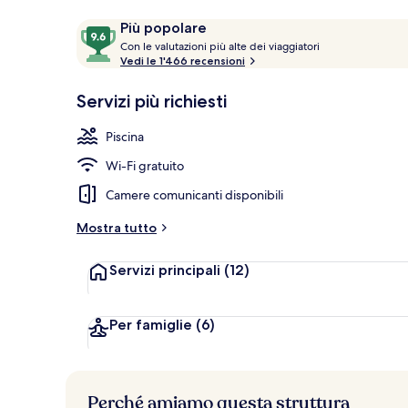
Recensioni
9.6
Più popolare
C
su
Con le valutazioni più alte dei viaggiatori
Piscina stagio
o
Vedi le 1'466 recensioni
10,
n
Più
Servizi più richiesti
popolare
l
e
Piscina
v
Wi-Fi gratuito
a
l
Camere comunicanti disponibili
u
t
Mostra tutto
a
z
Servizi principali
(12)
i
o
n
i
Per famiglie
(6)
p
i
ù
Perché amiamo questa struttura