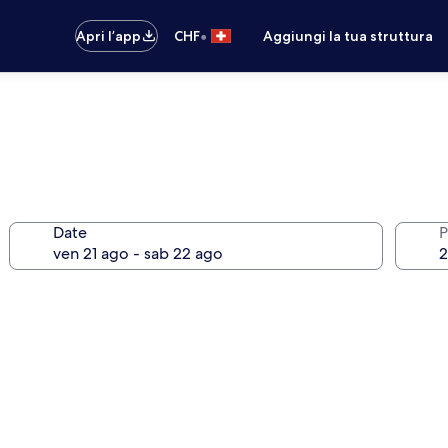
•
Apri l’app
CHF
Aggiungi la tua struttura
Date
P