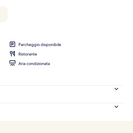
nale all'aperto, ombrelloni da piscina, lettini
Parcheggio disponibile
Ristorante
Aria condizionata