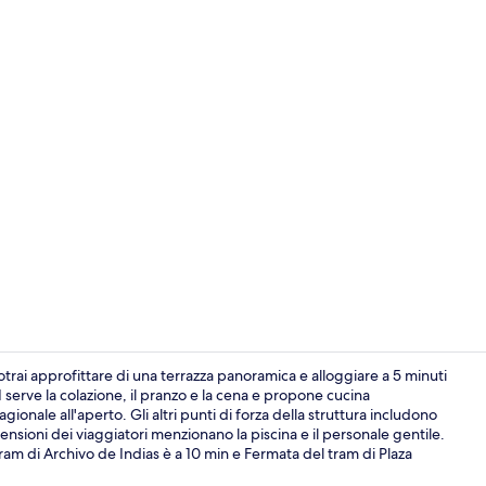
Area soggio
potrai approfittare di una terrazza panoramica e alloggiare a 5 minuti
I serve la colazione, il pranzo e la cena e propone cucina
gionale all'aperto. Gli altri punti di forza della struttura includono
Terrazza pa
ensioni dei viaggiatori menzionano la piscina e il personale gentile.
ram di Archivo de Indias è a 10 min e Fermata del tram di Plaza