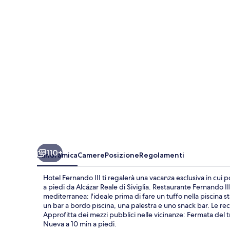
110+
Panoramica
Camere
Posizione
Regolamenti
Hotel Fernando III ti regalerà una vacanza esclusiva in cui 
a piedi da Alcázar Reale di Siviglia. Restaurante Fernando II
mediterranea: l'ideale prima di fare un tuffo nella piscina sta
un bar a bordo piscina, una palestra e uno snack bar. Le rec
Approfitta dei mezzi pubblici nelle vicinanze: Fermata del t
Nueva a 10 min a piedi.