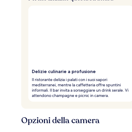
a
l
t
e
d
e
i
v
i
a
g
Delizie culinarie a profusione
g
i
Il ristorante delizia i palati con i suoi sapori
a
mediterranei, mentre la caffetteria offre spuntini
t
informali. Il bar invita a sorseggiare un drink serale. Vi
o
attendono champagne e picnic in camera.
r
i
Opzioni della camera