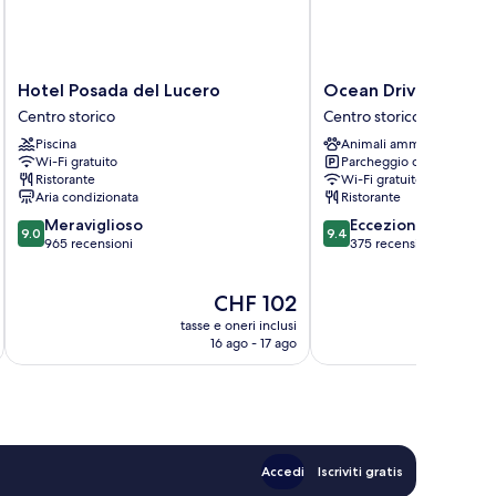
Hotel
Ocean
Hotel Posada del Lucero
Ocean Drive Sevilla
Posada
Drive
Centro storico
Centro storico
del
Sevilla
Piscina
Animali ammessi
Lucero
Centro
Wi-Fi gratuito
Parcheggio disponibile
Centro
storico
Ristorante
Wi-Fi gratuito
storico
Aria condizionata
Ristorante
9.0
9.4
Meraviglioso
Eccezionale
9.0
9.4
su
su
965 recensioni
375 recensioni
10,
10,
Meraviglioso,
Eccezionale,
Il
CHF 102
965
375
prezzo
recensioni
recensioni
tasse e oneri inclusi
t
attuale
16 ago - 17 ago
è
CHF 102
Accedi
Iscriviti gratis