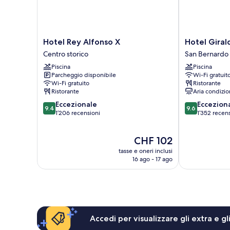
Hotel
Hotel
Hotel Rey Alfonso X
Hotel Giral
Rey
Giralda
Centro storico
San Bernardo
Alfonso
Center
Piscina
Piscina
X
San
Parcheggio disponibile
Wi-Fi gratuit
Centro
Bernardo
Wi-Fi gratuito
Ristorante
storico
Ristorante
Aria condizio
9.4
9.6
Eccezionale
Eccezion
9.4
9.6
su
su
1’206 recensioni
1’352 recen
10,
10,
Eccezionale,
Eccezionale,
Il
CHF 102
1’206
1’352
prezzo
recensioni
recensioni
tasse e oneri inclusi
attuale
16 ago - 17 ago
è
CHF 102
Accedi per visualizzare gli extra e g