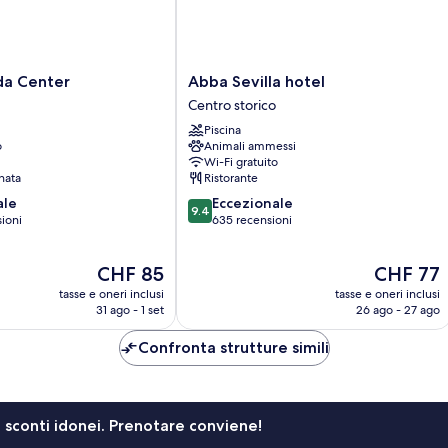
Abba
da Center
Abba Sevilla hotel
Sevilla
Centro storico
hotel
Piscina
Centro
o
Animali ammessi
storico
Wi-Fi gratuito
nata
Ristorante
9.4
ale
Eccezionale
9.4
su
sioni
635 recensioni
10,
Eccezionale,
Il
Il
CHF 85
CHF 77
635
prezzo
prezzo
recensioni
tasse e oneri inclusi
tasse e oneri inclusi
attuale
attuale
31 ago - 1 set
26 ago - 27 ago
è
è
CHF 85
CHF 77
Confronta strutture simili
li sconti idonei. Prenotare conviene!