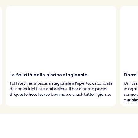
La felicità della piscina stagionale
Dormir
Tuffatevi nella piscina stagionale all'aperto, circondata
Un luss
da comodi lettini e ombrelloni. Il bar a bordo piscina
in ogni
di questo hotel serve bevande e snack tutto il giorno.
sonno p
qualsias