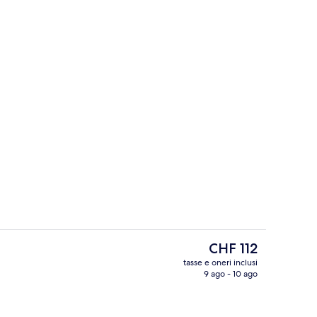
rno
Area ristorazione
Il
CHF 112
prezzo
tasse e oneri inclusi
attuale
9 ago - 10 ago
noramica
Minibar, una cassaforte in camera, un
è
CHF 112