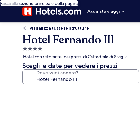
Passa alla sezione principale della pagina
Acquista viaggi
Visualizza tutte le strutture
Hotel Fernando III
Struttura
a
Hotel con ristorante, nei pressi di Cattedrale di Siviglia
4.0
Scegli le date per vedere i prezzi
stelle
Dove vuoi andare?
Galleria
fotografica
per
Hotel
Fernando
III