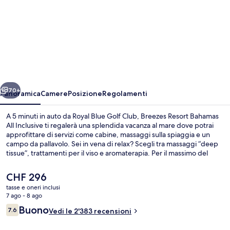
per
Breezes
Resort
Bahamas
All
Inclusive
ietro
Avanti
70+
Panoramica
Camere
Posizione
Regolamenti
A 5 minuti in auto da Royal Blue Golf Club, Breezes Resort Bahamas
All Inclusive ti regalerà una splendida vacanza al mare dove potrai
approfittare di servizi come cabine, massaggi sulla spiaggia e un
campo da pallavolo. Sei in vena di relax? Scegli tra massaggi “deep
tissue”, trattamenti per il viso e aromaterapia. Per il massimo del
divertimento, troverai una piscina all'aperto. Il ristorante in loco è
ideale per uno spuntino, mentre per concludere la serata non c'è
Il
CHF 296
niente di meglio del bar/lounge. Gli altri punti di forza della struttura
prezzo
tasse e oneri inclusi
includono 2 campi da tennis all'aperto, una discoteca e un bar a
attuale
7 ago - 8 ago
bordo piscina. Gli ospiti apprezzano molto la piscina e il personale
Sulla spiaggia, sabbia bianca, cabine (
è
Recensioni
gentile.
Buono
7.6
Vedi le 2'383 recensioni
CHF 296
7.6 su 10