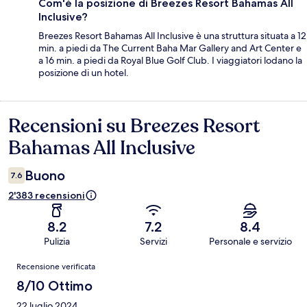
Com'è la posizione di Breezes Resort Bahamas All
Inclusive?
Breezes Resort Bahamas All Inclusive è una struttura situata a 12
min. a piedi da The Current Baha Mar Gallery and Art Center e
a 16 min. a piedi da Royal Blue Golf Club. I viaggiatori lodano la
posizione di un hotel.
Recensioni su Breezes Resort
Recensioni
Bahamas All Inclusive
Buono
7.6
2'383 recensioni
8.2
7.2
8.4
Pulizia
Servizi
Personale e servizio
Recensioni
Recensione verificata
8/10 Ottimo
22 luglio 2024