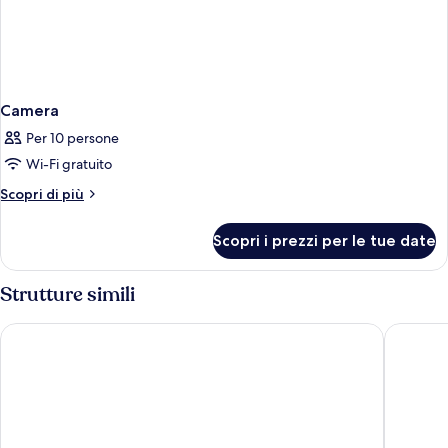
Camera
Per 10 persone
Wi-Fi gratuito
Altri
Scopri di più
dettagli
per
Scopri i prezzi per le tue date
Camera
Strutture simili
Margaritaville Beach Resort - Nassau
Courtya