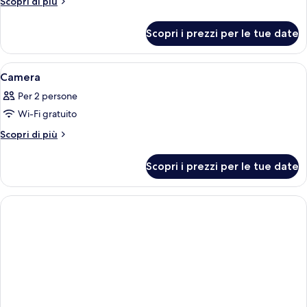
Altri
Scopri di più
dettagli
Camera
per
Scopri i prezzi per le tue date
Camera
Apri
Una camera d'albergo con un letto, una 
5
Camera
tutte
Per 2 persone
le
Wi-Fi gratuito
foto
per
Altri
Scopri di più
dettagli
Camera
per
Scopri i prezzi per le tue date
Camera