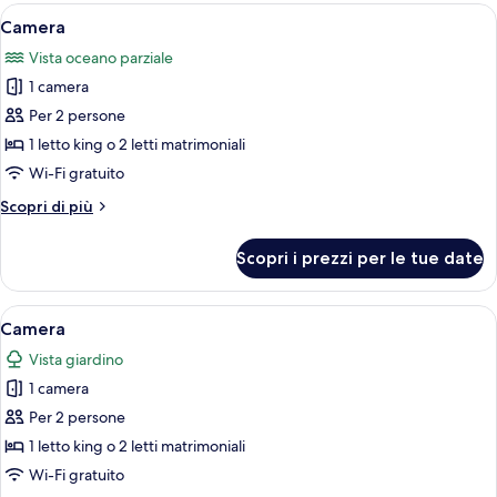
Apri
Biancheria da letto ipoallergenica, un
9
Camera
tutte
Vista oceano parziale
le
1 camera
foto
per
Per 2 persone
Camera
1 letto king o 2 letti matrimoniali
Wi-Fi gratuito
Altri
Scopri di più
dettagli
per
Scopri i prezzi per le tue date
Camera
Apri
Una camera d'albergo con due letti, una
6
Camera
tutte
Vista giardino
le
1 camera
foto
per
Per 2 persone
Camera
1 letto king o 2 letti matrimoniali
Wi-Fi gratuito