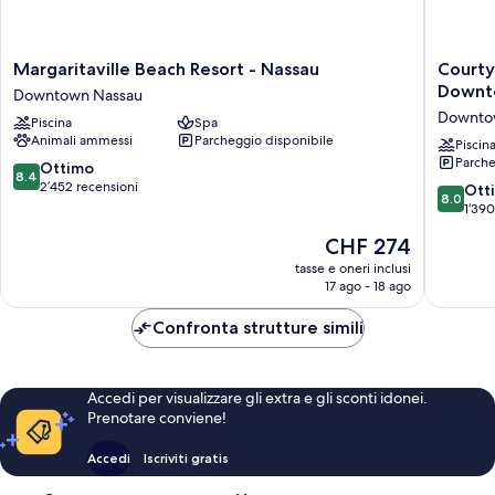
Margaritaville
Courtya
Margaritaville Beach Resort - Nassau
Courty
Beach
by
Downt
Downtown Nassau
Resort
Marriott
Downto
Piscina
Spa
-
Nassau
Animali ammessi
Parcheggio disponibile
Nassau
Downto
Piscin
Parche
Downtown
Beach
8.4
Ottimo
8.4
Nassau
Downto
su
2’452 recensioni
8.0
Ott
8.0
Nassau
10,
su
1’390
Ottimo,
10,
Il
CHF 274
2’452
Ottimo,
prezzo
recensioni
1’390
tasse e oneri inclusi
attuale
17 ago - 18 ago
recensio
è
CHF 274
Confronta strutture simili
Accedi per visualizzare gli extra e gli sconti idonei.
Prenotare conviene!
Accedi
Iscriviti gratis