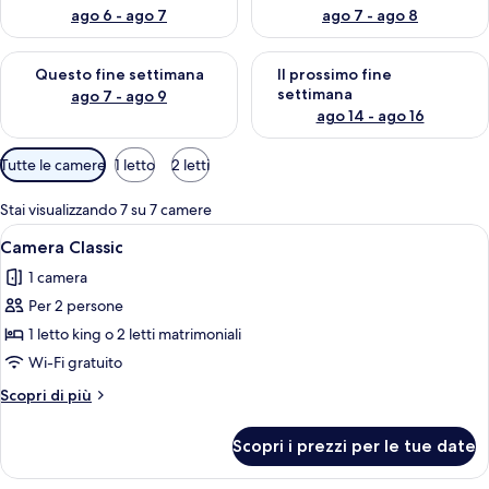
ago 6 - ago 7
ago 7 - ago 8
Verifica la disponibilità per questo fine settimana, ago 7 - ago
Verifica la disponibilità per il
Questo fine settimana
Il prossimo fine
settimana
ago 7 - ago 9
ago 14 - ago 16
Filtri
Tutte le camere
1 letto
2 letti
disponibili
per
Stai visualizzando 7 su 7 camere
le
Apri
Camera d'albergo con due letti, una s
9
Camera Classic
camere
tutte
1 camera
le
Per 2 persone
foto
per
1 letto king o 2 letti matrimoniali
Camera
Wi-Fi gratuito
Classic
Altri
Scopri di più
dettagli
per
Scopri i prezzi per le tue date
Camera
Classic