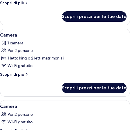
Altri
Scopri di più
dettagli
per
Scopri i prezzi per le tue date
Camera
Apri
Biancheria da letto ipoallergenica, un
11
Camera
tutte
1 camera
le
Per 2 persone
foto
per
1 letto king o 2 letti matrimoniali
Camera
Wi-Fi gratuito
Altri
Scopri di più
dettagli
per
Scopri i prezzi per le tue date
Camera
Apri
Camera d'albergo con due letti, televis
4
Camera
tutte
Per 2 persone
le
Wi-Fi gratuito
foto
per