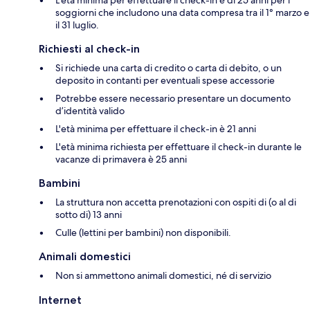
L'età minima per effettuare il check-in è di 25 anni per i
soggiorni che includono una data compresa tra il 1° marzo e
il 31 luglio.
Richiesti al check-in
Si richiede una carta di credito o carta di debito, o un
deposito in contanti per eventuali spese accessorie
Potrebbe essere necessario presentare un documento
d’identità valido
L'età minima per effettuare il check-in è 21 anni
L'età minima richiesta per effettuare il check-in durante le
vacanze di primavera è 25 anni
Bambini
La struttura non accetta prenotazioni con ospiti di (o al di
sotto di) 13 anni
Culle (lettini per bambini) non disponibili.
Animali domestici
Non si ammettono animali domestici, né di servizio
Internet