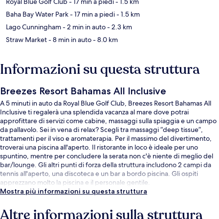
Royal Blue Golf Club
- 17 min a piedi
- 1.5 km
Baha Bay Water Park
- 17 min a piedi
- 1.5 km
Lago Cunningham
- 2 min in auto
- 2.3 km
Straw Market
- 8 min in auto
- 8.0 km
Informazioni su questa struttura
Breezes Resort Bahamas All Inclusive
A 5 minuti in auto da Royal Blue Golf Club, Breezes Resort Bahamas All
Inclusive ti regalerà una splendida vacanza al mare dove potrai
approfittare di servizi come cabine, massaggi sulla spiaggia e un campo
da pallavolo. Sei in vena di relax? Scegli tra massaggi “deep tissue”,
trattamenti per il viso e aromaterapia. Per il massimo del divertimento,
troverai una piscina all'aperto. Il ristorante in loco è ideale per uno
spuntino, mentre per concludere la serata non c'è niente di meglio del
bar/lounge. Gli altri punti di forza della struttura includono 2 campi da
tennis all'aperto, una discoteca e un bar a bordo piscina. Gli ospiti
apprezzano molto la piscina e il personale gentile.
Mostra più informazioni su questa struttura
Altre informazioni sulla struttura