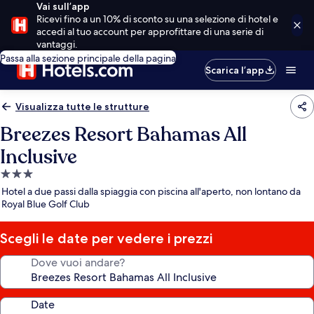
Vai sull’app
Ricevi fino a un 10% di sconto su una selezione di hotel e
accedi al tuo account per approfittare di una serie di
vantaggi.
Passa alla sezione principale della pagina
Scarica l’app
Visualizza tutte le strutture
Breezes Resort Bahamas All
Inclusive
Struttura
a
Hotel a due passi dalla spiaggia con piscina all'aperto, non lontano da
3.0
Royal Blue Golf Club
stelle
Scegli le date per vedere i prezzi
Dove vuoi andare?
Date