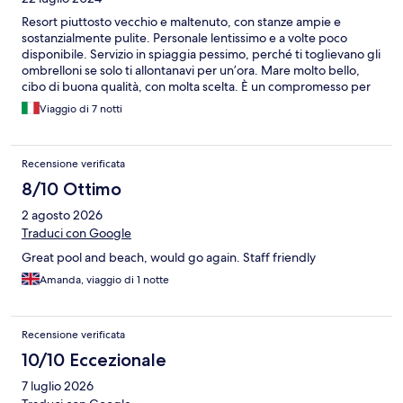
Resort piuttosto vecchio e maltenuto, con stanze ampie e
sostanzialmente pulite. Personale lentissimo e a volte poco
disponibile. Servizio in spiaggia pessimo, perché ti toglievano gli
ombrelloni se solo ti allontanavi per un’ora. Mare molto bello,
cibo di buona qualità, con molta scelta. È un compromesso per
chi non vuole spendere tanto, ma essere davanti ad una bella
Viaggio di 7 notti
spiaggia
Recensione verificata
8/10 Ottimo
2 agosto 2026
Traduci con Google
Great pool and beach, would go again. Staff friendly
Amanda, viaggio di 1 notte
Recensione verificata
10/10 Eccezionale
7 luglio 2026