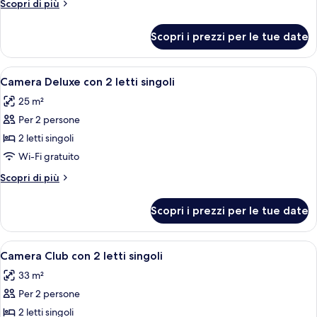
Altri
Scopri di più
(with
dettagli
1
per
Scopri i prezzi per le tue date
Rollaway
Doppia
Club,
Bed)
vista
Apri
Una camera d'albergo con un letto gra
5
città
Camera Deluxe con 2 letti singoli
tutte
(with
25 m²
1
le
Rollaway
Per 2 persone
foto
Bed)
per
2 letti singoli
Camera
Wi-Fi gratuito
Deluxe
Altri
Scopri di più
con
dettagli
2
per
Scopri i prezzi per le tue date
Camera
letti
Deluxe
singoli
con
Apri
Una moderna camera d'albergo con una 
5
2
Camera Club con 2 letti singoli
tutte
letti
33 m²
singoli
le
Per 2 persone
foto
per
2 letti singoli