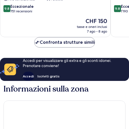
Milano
9.8
9.8
Eccezionale
Ecc
9.8
9.8
su
su
751 recensioni
1’193
10,
10,
Il
CHF 150
Eccezionale,
Eccezion
prezzo
751
1’193
tasse e oneri inclusi
attuale
7 ago - 8 ago
recensioni
recensio
è
CHF 150
Confronta strutture simili
Accedi per visualizzare gli extra e gli sconti idonei.
Prenotare conviene!
Accedi
Iscriviti gratis
Informazioni sulla zona