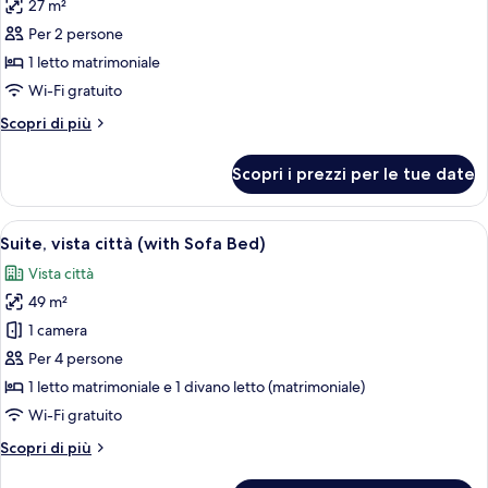
27 m²
le
Per 2 persone
foto
per
1 letto matrimoniale
Doppia
Wi-Fi gratuito
Premium
Altri
Scopri di più
dettagli
per
Scopri i prezzi per le tue date
Doppia
Premium
Apri
Un soggiorno moderno con un divano, un
6
Suite, vista città (with Sofa Bed)
tutte
Vista città
le
49 m²
foto
per
1 camera
Suite,
Per 4 persone
vista
1 letto matrimoniale e 1 divano letto (matrimoniale)
città
Wi-Fi gratuito
(with
Altri
Scopri di più
Sofa
dettagli
Bed)
per