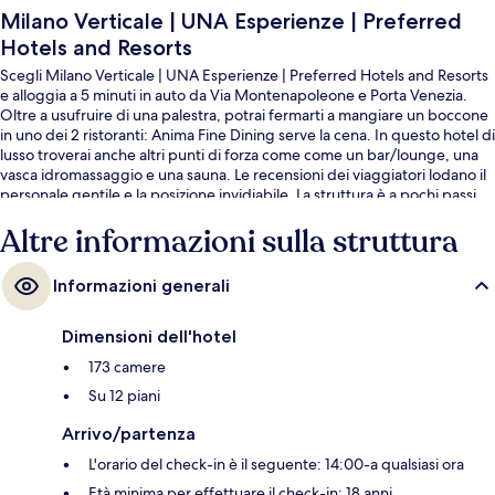
Milano Verticale | UNA Esperienze | Preferred
Hotels and Resorts
Scegli Milano Verticale | UNA Esperienze | Preferred Hotels and Resorts
e alloggia a 5 minuti in auto da Via Montenapoleone e Porta Venezia.
Oltre a usufruire di una palestra, potrai fermarti a mangiare un boccone
in uno dei 2 ristoranti: Anima Fine Dining serve la cena. In questo hotel di
lusso troverai anche altri punti di forza come come un bar/lounge, una
vasca idromassaggio e una sauna. Le recensioni dei viaggiatori lodano il
personale gentile e la posizione invidiabile. La struttura è a pochi passi
da Fermata del tram di via Rosales, mentre Fermata del tram di viale
Altre informazioni sulla struttura
Monte Grappa/via Gioia si trova a 3 min a piedi.
Informazioni generali
Dimensioni dell'hotel
173 camere
Su 12 piani
Arrivo/partenza
L'orario del check-in è il seguente: 14:00-a qualsiasi ora
Età minima per effettuare il check-in: 18 anni