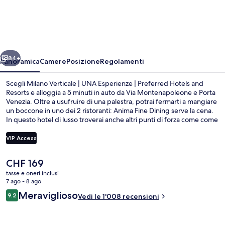
Verticale
|
UNA
Esperienze
ietro
Avanti
|
84+
Panoramica
Camere
Posizione
Regolamenti
Preferred
Scegli Milano Verticale | UNA Esperienze | Preferred Hotels and
Hotels
Resorts e alloggia a 5 minuti in auto da Via Montenapoleone e Porta
Venezia. Oltre a usufruire di una palestra, potrai fermarti a mangiare
and
un boccone in uno dei 2 ristoranti: Anima Fine Dining serve la cena.
Resorts
In questo hotel di lusso troverai anche altri punti di forza come come
un bar/lounge, una vasca idromassaggio e una sauna. Le recensioni
dei viaggiatori lodano il personale gentile e la posizione invidiabile.
VIP Access
La struttura è a pochi passi da Fermata del tram di via Rosales,
mentre Fermata del tram di viale Monte Grappa/via Gioia si trova a 3
Il
CHF 169
min a piedi.
Vista dalla camera
prezzo
tasse e oneri inclusi
attuale
7 ago - 8 ago
è
Recensioni
Meraviglioso
9.2
Vedi le 1'008 recensioni
CHF 169
9.2 su 10