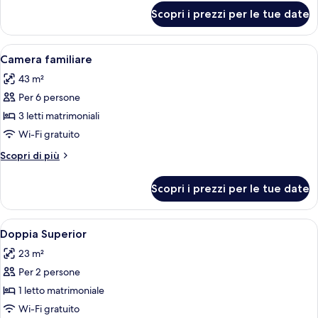
(with
per
Scopri i prezzi per le tue date
Suite
1
Junior,
Rollaway
vista
Apri
Una camera d'albergo con un letto gr
Bed)
4
città
Camera familiare
tutte
(with
43 m²
1
le
Rollaway
Per 6 persone
foto
Bed)
per
3 letti matrimoniali
Camera
Wi-Fi gratuito
familiare
Altri
Scopri di più
dettagli
per
Scopri i prezzi per le tue date
Camera
familiare
Apri
Camera d'albergo con un letto grande, u
4
Doppia Superior
tutte
23 m²
le
Per 2 persone
foto
per
1 letto matrimoniale
Doppia
Wi-Fi gratuito