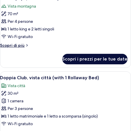
tutte
Vista montagna
le
70 m²
foto
per
Per 4 persone
Attico
1 letto king e 2 letti singoli
(Alpi
Wi-Fi gratuito
/
Altri
Scopri di più
Porta
dettagli
Nuova)
per
Scopri i prezzi per le tue date
Attico
(Alpi
/
Apri
Camera d'albergo con un grande letto, 
5
Porta
Doppia Club, vista città (with 1 Rollaway Bed)
tutte
Nuova)
Vista città
le
30 m²
foto
per
1 camera
Doppia
Per 3 persone
Club,
1 letto matrimoniale e 1 letto a scomparsa (singolo)
vista
Wi-Fi gratuito
città