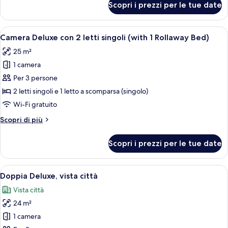
Scopri i prezzi per le tue date
Suite,
vista
città
Apri
Una camera d'albergo con un letto gr
5
(with
Camera Deluxe con 2 letti singoli (with 1 Rollaway Bed)
tutte
Sofa
25 m²
Bed)
le
1 camera
foto
per
Per 3 persone
Camera
2 letti singoli e 1 letto a scomparsa (singolo)
Deluxe
Wi-Fi gratuito
con
Altri
Scopri di più
2
dettagli
letti
per
Scopri i prezzi per le tue date
Camera
singoli
Deluxe
(with
con
Apri
Una camera d'albergo con un letto gr
1
6
2
Doppia Deluxe, vista città
tutte
Rollaway
letti
Vista città
singoli
le
Bed)
(with
24 m²
foto
1
per
1 camera
Rollaway