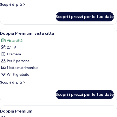
Superior
Altri
Scopri di più
dettagli
per
Scopri i prezzi per le tue date
Doppia
Superior
Apri
Camera d'albergo con un letto grande, u
5
Doppia Premium, vista città
tutte
Vista città
le
27 m²
foto
per
1 camera
Doppia
Per 2 persone
Premium,
1 letto matrimoniale
vista
Wi-Fi gratuito
città
Altri
Scopri di più
dettagli
per
Scopri i prezzi per le tue date
Doppia
Premium,
vista
Apri
Camera d'albergo con un letto grande, u
6
città
Doppia Premium
tutte