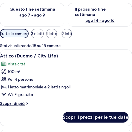
Verifica la disponibilità per questo fine settimana, ago 7 - ago
Verifica la disponibilità per il
Questo fine settimana
Il prossimo fine
settimana
ago 7 - ago 9
ago 14 - ago 16
Filtri
Tutte le camere
3+ letti
1 letto
2 letti
disponibili
per
Stai visualizzando 15 su 15 camere
le
Apri
Una camera d'albergo moderna con un le
9
Attico (Duomo / City Life)
camere
tutte
Vista città
le
100 m²
foto
per
Per 4 persone
Attico
1 letto matrimoniale e 2 letti singoli
(Duomo
Wi-Fi gratuito
/
Altri
Scopri di più
City
dettagli
Life)
per
Scopri i prezzi per le tue date
Attico
(Duomo
/
Camera d'albergo con un grande letto, 