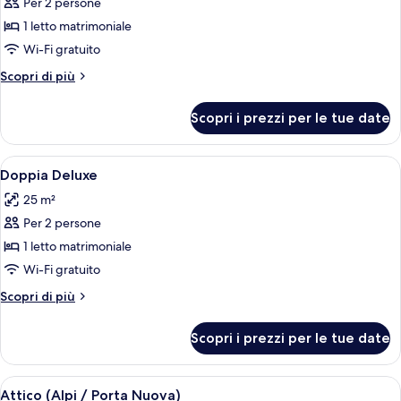
Doppia
Bed)
Per 2 persone
Deluxe,
1 letto matrimoniale
vista
Wi-Fi gratuito
città
Altri
Scopri di più
dettagli
per
Scopri i prezzi per le tue date
Doppia
Deluxe,
vista
Apri
Una camera d'albergo con un letto gr
6
città
Doppia Deluxe
tutte
25 m²
le
Per 2 persone
foto
per
1 letto matrimoniale
Doppia
Wi-Fi gratuito
Deluxe
Altri
Scopri di più
dettagli
per
Scopri i prezzi per le tue date
Doppia
Deluxe
Apri
Una terrazza sul tetto con un tavolo a
18
Attico (Alpi / Porta Nuova)