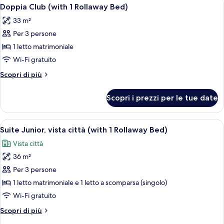
Apri
5
City
Doppia Club (with 1 Rollaway Bed)
tutte
Life)
33 m²
le
Per 3 persone
foto
per
1 letto matrimoniale
Doppia
Wi-Fi gratuito
Club
Altri
Scopri di più
(with
dettagli
1
per
Scopri i prezzi per le tue date
Doppia
Rollaway
Club
Bed)
(with
Apri
Una camera d'hotel moderna con un letto
5
1
Suite Junior, vista città (with 1 Rollaway Bed)
tutte
Rollaway
Vista città
Bed)
le
36 m²
foto
per
Per 3 persone
Suite
1 letto matrimoniale e 1 letto a scomparsa (singolo)
Junior,
Wi-Fi gratuito
vista
Altri
Scopri di più
città
dettagli