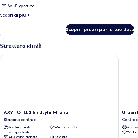
Camera
Wi-Fi gratuito
Club
Altri
Scopri di più
con
dettagli
2
per
Scopri i prezzi per le tue date
Camera
letti
Club
singoli
con
Strutture simili
2
letti
AXYHOTELS InnStyle Milano
Urban Hi
singoli
AXYHOTELS
Urban
AXYHOTELS InnStyle Milano
Urban 
InnStyle
Hive
Stazione centrale
Centro d
Milano
Milano
Trasferimento
Wi-Fi gratuito
Anima
Stazione
Centro
aeroportuale
Wi-Fi 
centrale
di
Aria condizionata
Palestra