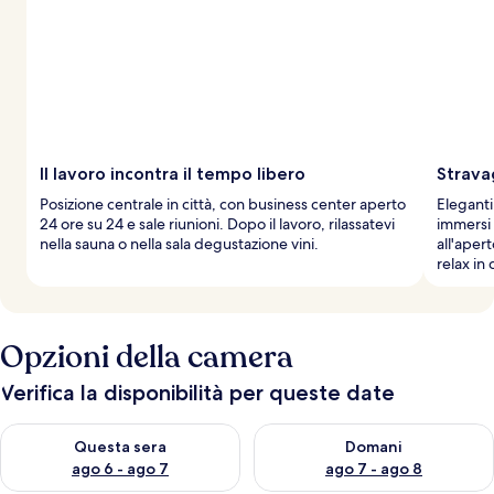
Il lavoro incontra il tempo libero
Strava
Posizione centrale in città, con business center aperto
Eleganti
24 ore su 24 e sale riunioni. Dopo il lavoro, rilassatevi
immersi 
nella sauna o nella sala degustazione vini.
all'aper
relax in
Opzioni della camera
Verifica la disponibilità per queste date
Verifica la disponibilità per questa sera, ago 6 - ago 7
Verifica la disponibilità per d
Questa sera
Domani
ago 6 - ago 7
ago 7 - ago 8