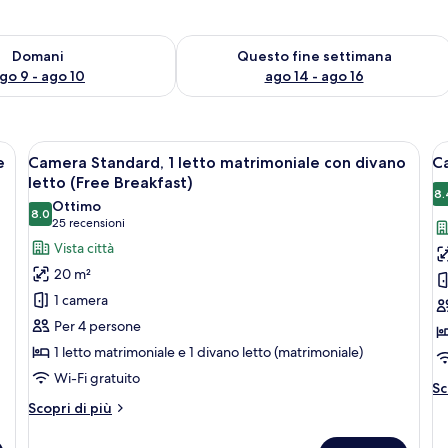
 9
sponibilità per domani, ago 9 - ago 10
Verifica la disponibilità per questo fi
Domani
Questo fine settimana
go 9 - ago 10
ago 14 - ago 16
grande, una poltrona rossa, un tavolino, una TV e una finestra con tende.
Apri
Una camera d'albergo con un letto gr
A
5
e
Camera Standard, 1 letto matrimoniale con divano
Ca
tutte
t
letto (Free Breakfast)
le
le
8.
Ottimo
8.0
foto
f
8.0 su 10
(25
25 recensioni
per
p
recensioni)
Vista città
Camera
C
20 m²
Standard,
S
1 camera
1
2
Per 4 persone
letto
le
1 letto matrimoniale e 1 divano letto (matrimoniale)
matrimoniale
si
Wi-Fi gratuito
con
(
Al
Sc
divano
B
de
Altri
Scopri di più
pe
letto
dettagli
C
per