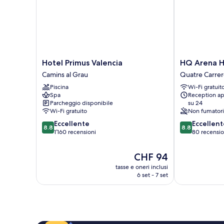
Hotel
HQ
Hotel Primus Valencia
HQ Arena H
Primus
Arena
Camins al Grau
Quatre Carrer
Valencia
Hotel
Piscina
Wi-Fi gratuit
Camins
Quatre
Spa
Reception ap
al
Carreres
Parcheggio disponibile
su 24
Grau
Wi-Fi gratuito
Non fumatori
8.8
8.8
Eccellente
Eccellent
8.8
8.8
su
su
1’160 recensioni
80 recensio
10,
10,
Eccellente,
Eccellente,
Il
CHF 94
1’160
80
prezzo
tasse e oneri inclusi
recensioni
recensioni
attuale
6 set - 7 set
è
CHF 94