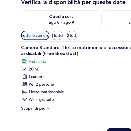
Verifica la disponibilità per queste date
Verifica la disponibilità per questa sera, ago 8 - ago
Verifica la di
Questa sera
ago 8 - ago 9
a
Filtri
Tutte le camere
1 letto
2 letti
disponibili
Apri
Camera d'albergo con un letto 
per
5
Camera Standard, 1 letto matrimoniale, accessibil
tutte
le
ai disabili (Free Breakfast)
le
camere
Vista città
foto
20 m²
per
1 camera
Camera
Standard,
Per 2 persone
1
1 letto matrimoniale
letto
Wi-Fi gratuito
matrimoniale,
Altri
Scopri di più
accessibile
dettagli
ai
per
Camera
disabili
Standard,