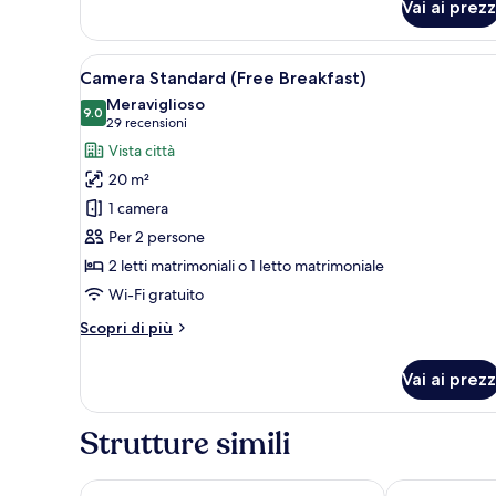
(Free
Vai ai prezz
1
Breakfast)
letto
matrimoniale,
Apri
Una camera d'albergo con due le
accessibile
7
Camera Standard (Free Breakfast)
tutte
ai
Meraviglioso
disabili
le
9.0
9.0 su 10
(29
29 recensioni
(Free
foto
recensioni)
Vista città
Breakfast)
per
20 m²
Camera
1 camera
Standard
Per 2 persone
(Free
2 letti matrimoniali o 1 letto matrimoniale
Breakfast)
Wi-Fi gratuito
Altri
Scopri di più
dettagli
per
Vai ai prezz
Camera
Standard
(Free
Strutture simili
Breakfast)
Hotel Primus Valencia
HQ Arena Hot