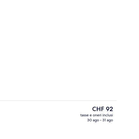
Esterni
Il
CHF 92
prezzo
tasse e oneri inclusi
attuale
30 ago - 31 ago
 letto di alta qualità, una cassaforte in camera
Luogo d'interesse
è
CHF 92