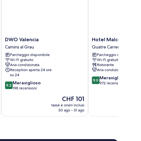
DWO
Hotel
DWO Valencia
Hotel Malcom and B
Valencia
Malcom
Camins al Grau
Quatre Carreres
Camins
and
Parcheggio disponibile
Parcheggio disponibile
al
Barret
Wi-Fi gratuito
Wi-Fi gratuito
Grau
Quatre
Aria condizionata
Ristorante
Carreres
Reception aperta 24 ore
Aria condizionata
su 24
9.0
Meraviglioso
9.0
9.2
Meraviglioso
su
972 recensioni
9.2
su
198 recensioni
10,
10,
Meraviglioso,
Il
CHF 101
Meraviglioso,
972
prezzo
198
tasse e oneri inclusi
t
recensioni
attuale
30 ago - 31 ago
recensioni
è
CHF 101