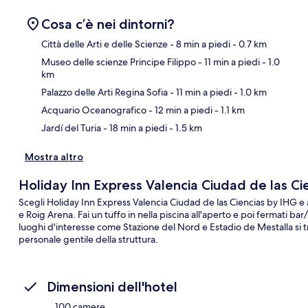
Cosa c’è nei dintorni?
Città delle Arti e delle Scienze
- 8 min a piedi
- 0.7 km
Museo delle scienze Principe Filippo
- 11 min a piedi
- 1.0
km
Ma
Palazzo delle Arti Regina Sofia
- 11 min a piedi
- 1.0 km
Acquario Oceanografico
- 12 min a piedi
- 1.1 km
Jardí del Turia
- 18 min a piedi
- 1.5 km
Mostra altro
Holiday Inn Express Valencia Ciudad de las Ci
Scegli Holiday Inn Express Valencia Ciudad de las Ciencias by IHG e al
e Roig Arena. Fai un tuffo in nella piscina all'aperto e poi fermati b
luoghi d'interesse come Stazione del Nord e Estadio de Mestalla si tro
personale gentile della struttura.
Dimensioni dell'hotel
100 camere