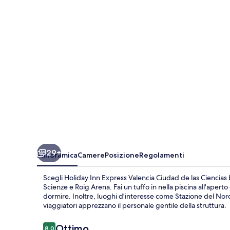
Valencia
Ciudad
de
las
Ciencias
by
IHG
29+
Panoramica
Camere
Posizione
Regolamenti
Scegli Holiday Inn Express Valencia Ciudad de las Ciencias by
Scienze e Roig Arena. Fai un tuffo in nella piscina all'aper
dormire. Inoltre, luoghi d'interesse come Stazione del Nord e
viaggiatori apprezzano il personale gentile della struttura.
Recensioni
Ottimo
8.0