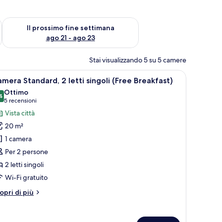
ne settimana, ago 14 - ago 16
Verifica la disponibilità per il prossimo fine settimana, ago 21
Il prossimo fine settimana
ago 21 - ago 23
Stai visualizzando 5 su 5 camere
ande, un divano, una TV e un comodino.
pri
Una camera d'albergo con un letto, una scriv
7
mera Standard, 2 letti singoli (Free Breakfast)
utte
Ottimo
4
8.4 su 10
(5
5 recensioni
oto
recensioni)
Vista città
er
20 m²
amera
1 camera
tandard,
Per 2 persone
2 letti singoli
tti
ngoli
Wi-Fi gratuito
Free
tri
opri di più
reakfast)
ttagli
r
amera