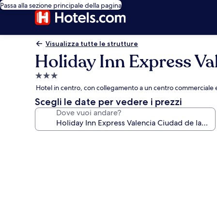
Passa alla sezione principale della pagina
Visualizza tutte le strutture
Holiday Inn Express Va
Struttura
a
Hotel in centro, con collegamento a un centro commerciale e 
3.0
Scegli le date per vedere i prezzi
stelle
Dove vuoi andare?
Galleria
fotografica
per
Holiday
Inn
Express