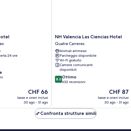
divano
letto
(Free
Breakfast)
NH
otel
NH Valencia Las Ciencias Hotel
Valencia
es
Quatre Carreres
Las
o
Animali ammessi
Ciencias
erta 24 ore
Parcheggio disponibile
Hotel
Wi-Fi gratuito
Quatre
Camere comunicanti
Carreres
disponibili
e
8.0
Ottimo
ni
8.0
su
632 recensioni
10,
Il
Il
CHF 66
CHF 87
Ottimo,
prezzo
prezzo
632
tasse e oneri inclusi
tasse e oneri inclusi
attuale
attuale
30 ago - 31 ago
30 ago - 31 ago
recensioni
è
è
CHF 66
CHF 87
Confronta strutture simili