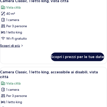
Camera Classic, 1 letto king, vista città
tutte
città
king,
Vista città
accesso
le
(Club
al
40 m²
foto
Lounge
Club
per
1 camera
Access)
Lounge,
Camera
vista
Per 3 persone
città
Classic,
1 letto king
(Club
1
Wi-Fi gratuito
Lounge
letto
Access)
Altri
Scopri di più
king,
dettagli
vista
per
Scopri i prezzi per le tue date
città
Camera
Classic,
1
Apri
Una camera d'albergo con un letto grand
14
letto
Camera Classic, 1 letto king, accessibile ai disabili, vista
tutte
king,
città
vista
le
Vista città
città
foto
1 camera
per
Per 3 persone
Camera
Classic,
1 letto king