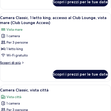
Scopri i prezzi per le tue date
Suite
Presidenziale,
1
Apri
Biancheria da letto di alta qualità, cop
21
letto
Camera Classic, 1 letto king, accesso al Club Lounge, vista
tutte
singolo
mare (Club Lounge Access)
le
Vista mare
foto
1 camera
per
Per 3 persone
Camera
Classic,
1 letto king
1
Wi-Fi gratuito
letto
Altri
Scopri di più
king,
dettagli
accesso
per
Scopri i prezzi per le tue date
Camera
al
Classic,
Club
1
Apri
Biancheria da letto di alta qualità, cop
Lounge,
16
letto
Camera Classic, vista città
tutte
king,
vista
Vista città
accesso
le
mare
al
1 camera
foto
(Club
Club
per
Per 3 persone