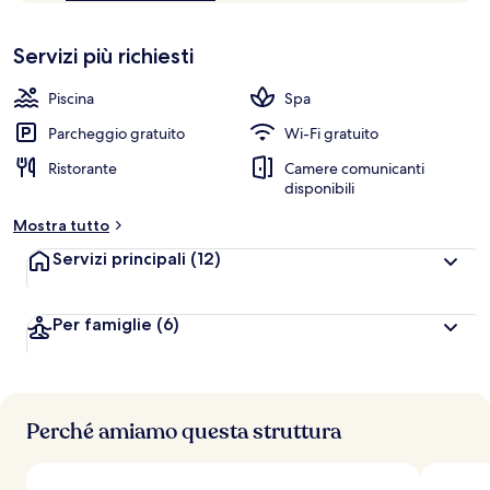
10,
n
Più
popolare
Servizi più richiesti
l
e
Piscina
Spa
v
a
Parcheggio gratuito
Wi-Fi gratuito
l
Ristorante
Camere comunicanti
u
disponibili
t
a
Mostra tutto
z
i
Servizi principali
(12)
o
n
i
Per famiglie
(6)
p
i
ù
Perché amiamo questa struttura
a
l
t
e