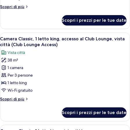
2
Altri
Scopri di più
letti
dettagli
singoli,
per
Scopri i prezzi per le tue date
Camera
vista
Classic,
mare
2
Apri
Una camera d'hotel con un letto grande,
18
letti
Camera Classic, 1 letto king, accesso al Club Lounge, vista
tutte
singoli,
città (Club Lounge Access)
vista
le
Vista città
mare
foto
38 m²
per
1 camera
Camera
Classic,
Per 3 persone
1
1 letto king
letto
Wi-Fi gratuito
king,
Altri
Scopri di più
accesso
dettagli
al
per
Scopri i prezzi per le tue date
Camera
Club
Classic,
Lounge,
1
Apri
Una camera d'albergo con un letto gran
vista
18
letto