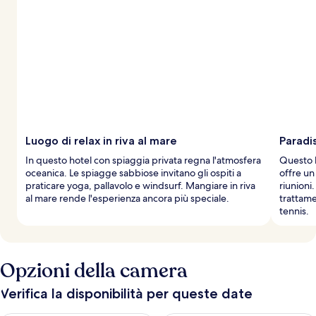
d
e
i
v
i
a
g
g
i
Luogo di relax in riva al mare
Paradi
a
In questo hotel con spiaggia privata regna l'atmosfera
Questo h
t
oceanica. Le spiagge sabbiose invitano gli ospiti a
offre un
o
praticare yoga, pallavolo e windsurf. Mangiare in riva
riunioni.
r
al mare rende l'esperienza ancora più speciale.
trattame
i
tennis.
Opzioni della camera
Verifica la disponibilità per queste date