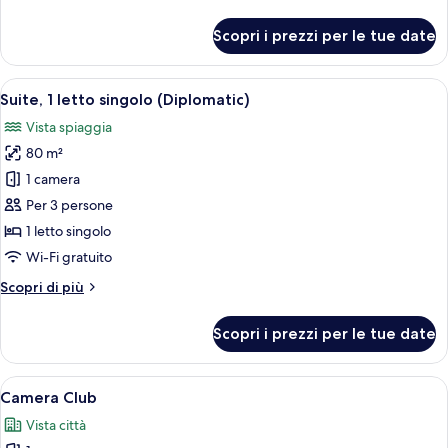
dettagli
vista
per
Scopri i prezzi per le tue date
mare
Camera
Classic,
1
Apri
Camera d'albergo con area salotto, una
19
letto
Suite, 1 letto singolo (Diplomatic)
tutte
king,
Vista spiaggia
vista
le
mare
80 m²
foto
per
1 camera
Suite,
Per 3 persone
1
1 letto singolo
letto
Wi-Fi gratuito
singolo
Altri
Scopri di più
(Diplomatic)
dettagli
per
Scopri i prezzi per le tue date
Suite,
1
letto
Apri
Un bagno moderno con una vasca, un w
17
singolo
Camera Club
tutte
(Diplomatic)
Vista città
le