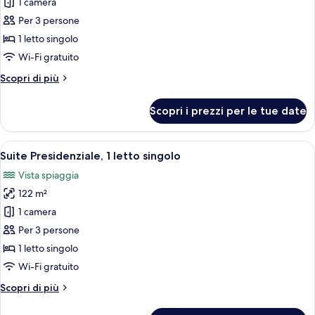
1 camera
foto
per
Per 3 persone
Camera
1 letto singolo
Club
Wi-Fi gratuito
Altri
Scopri di più
dettagli
per
Scopri i prezzi per le tue date
Camera
Club
Apri
Una camera d'albergo con zona soggio
16
Suite Presidenziale, 1 letto singolo
tutte
Vista spiaggia
le
122 m²
foto
per
1 camera
Suite
Per 3 persone
Presidenziale,
1 letto singolo
1
Wi-Fi gratuito
letto
Altri
Scopri di più
singolo
dettagli
per