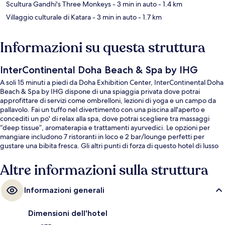
Scultura Gandhi's Three Monkeys
- 3 min in auto
- 1.4 km
Villaggio culturale di Katara
- 3 min in auto
- 1.7 km
Informazioni su questa struttura
InterContinental Doha Beach & Spa by IHG
A soli 15 minuti a piedi da Doha Exhibition Center, InterContinental Doha
Beach & Spa by IHG dispone di una spiaggia privata dove potrai
approfittare di servizi come ombrelloni, lezioni di yoga e un campo da
pallavolo. Fai un tuffo nel divertimento con una piscina all'aperto e
concediti un po' di relax alla spa, dove potrai scegliere tra massaggi
“deep tissue”, aromaterapia e trattamenti ayurvedici. Le opzioni per
mangiare includono 7 ristoranti in loco e 2 bar/lounge perfetti per
gustare una bibita fresca. Gli altri punti di forza di questo hotel di lusso
sono una discoteca, un bar a bordo piscina e una palestra aperta giorno
e notte. Le recensioni dei viaggiatori lodano il personale gentile e la
Altre informazioni sulla struttura
spiaggia del posto. I mezzi pubblici sono a poca distanza: Stazione di Al
Qassar è a 11 min a piedi.
Informazioni generali
Dimensioni dell'hotel