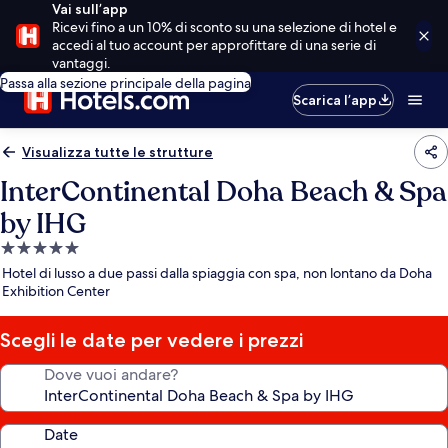
Vai sull’app
Ricevi fino a un 10% di sconto su una selezione di hotel e
accedi al tuo account per approfittare di una serie di
vantaggi.
Passa alla sezione principale della pagina
Scarica l’app
Visualizza tutte le strutture
InterContinental Doha Beach & Spa
by IHG
Struttura
a
Hotel di lusso a due passi dalla spiaggia con spa, non lontano da Doha
5.0
Exhibition Center
stelle
Scegli le date per vedere i prezzi
Dove vuoi andare?
Date