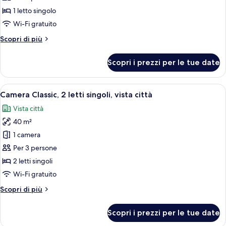
Lounge
Lounge,
Camera
vista
1 letto singolo
Access)
mare
Classic,
Wi-Fi gratuito
(Club
vista
Lounge
Altri
Scopri di più
città
Access)
dettagli
per
Scopri i prezzi per le tue date
Camera
Classic,
vista
Apri
Camera d'albergo con due letti, una TV
20
città
Camera Classic, 2 letti singoli, vista città
tutte
Vista città
le
40 m²
foto
per
1 camera
Camera
Per 3 persone
Classic,
2 letti singoli
2
Wi-Fi gratuito
letti
Altri
Scopri di più
singoli,
dettagli
vista
per
Scopri i prezzi per le tue date
città
Camera
Classic,