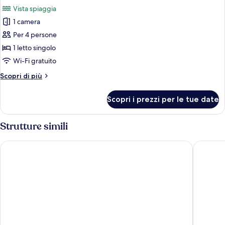
tutte
singoli,
vista
Vista spiaggia
accesso
le
città
al
1 camera
foto
(Club
Club
per
Per 4 persone
Lounge
Lounge,
Suite
vista
1 letto singolo
Access)
città
Royal,
Wi-Fi gratuito
(Club
1
Lounge
Altri
Scopri di più
letto
Access)
dettagli
singolo
per
Scopri i prezzi per le tue date
Suite
Royal,
1
Strutture simili
letto
singolo
Hilton Doha The Pearl
Hilton D