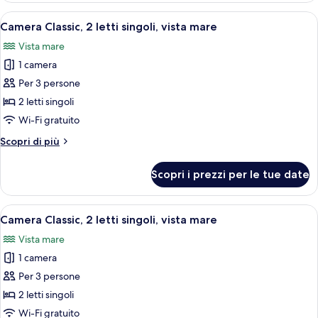
2
Apri
Biancheria da letto di alta qualità, cop
15
letti
Camera Classic, 2 letti singoli, vista mare
tutte
singoli,
Vista mare
vista
le
città
1 camera
foto
per
Per 3 persone
Camera
2 letti singoli
Classic,
Wi-Fi gratuito
2
Altri
Scopri di più
letti
dettagli
singoli,
per
Scopri i prezzi per le tue date
Camera
vista
Classic,
mare
2
Apri
Una camera d'albergo con due letti, una
11
letti
Camera Classic, 2 letti singoli, vista mare
tutte
singoli,
Vista mare
vista
le
mare
1 camera
foto
per
Per 3 persone
Camera
2 letti singoli
Classic,
Wi-Fi gratuito