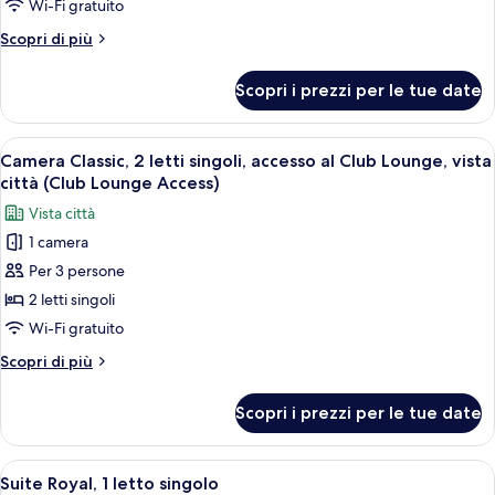
1
Wi-Fi gratuito
letto
Altri
Scopri di più
king,
dettagli
accessibile
per
Scopri i prezzi per le tue date
Camera
ai
Classic,
disabili,
1
Apri
Biancheria da letto di alta qualità, cop
vista
11
letto
Camera Classic, 2 letti singoli, accesso al Club Lounge, vista
tutte
king,
città
città (Club Lounge Access)
accessibile
le
Vista città
ai
foto
disabili,
1 camera
per
vista
Per 3 persone
Camera
città
Classic,
2 letti singoli
2
Wi-Fi gratuito
letti
Altri
Scopri di più
singoli,
dettagli
accesso
per
Scopri i prezzi per le tue date
Camera
al
Classic,
Club
2
Apri
Una camera d'albergo con un letto grand
Lounge,
25
letti
Suite Royal, 1 letto singolo