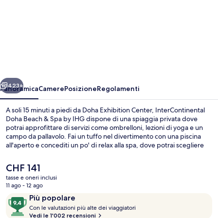
per
InterContinental
Doha
Beach
&
Spa
ietro
Avanti
by
423+
Panoramica
Camere
Posizione
Regolamenti
IHG
A soli 15 minuti a piedi da Doha Exhibition Center, InterContinental
Doha Beach & Spa by IHG dispone di una spiaggia privata dove
potrai approfittare di servizi come ombrelloni, lezioni di yoga e un
campo da pallavolo. Fai un tuffo nel divertimento con una piscina
all'aperto e concediti un po' di relax alla spa, dove potrai scegliere
tra massaggi “deep tissue”, aromaterapia e trattamenti ayurvedici.
Le opzioni per mangiare includono 7 ristoranti in loco e 2 bar/lounge
Il
CHF 141
perfetti per gustare una bibita fresca. Gli altri punti di forza di
prezzo
tasse e oneri inclusi
questo hotel di lusso sono una discoteca, un bar a bordo piscina e
attuale
11 ago - 12 ago
una palestra aperta giorno e notte. Le recensioni dei viaggiatori
2 bar/lounge, bar a bordo piscina
è
Recensioni
9.4
lodano il personale gentile e la spiaggia del posto. I mezzi pubblici
Più popolare
CHF 141
sono a poca distanza: Stazione di Al Qassar è a 11 min a piedi.
C
su
Con le valutazioni più alte dei viaggiatori
o
Vedi le 1'002 recensioni