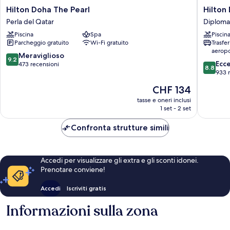
Hilton
Hilton
Hilton Doha The Pearl
Hilton
Doha
Doha
Perla del Qatar
Diploma
The
Diploma
Piscina
Spa
Piscin
Pearl
Area
Parcheggio gratuito
Wi-Fi gratuito
Trasfe
Perla
aeropo
del
9.2
Meraviglioso
9.2
8.8
Qatar
Ecc
su
473 recensioni
8.8
su
933 
10,
10,
Meraviglioso,
Il
CHF 134
Eccellen
473
prezzo
933
tasse e oneri inclusi
recensioni
attuale
1 set - 2 set
recensio
è
CHF 134
Confronta strutture simili
Accedi per visualizzare gli extra e gli sconti idonei.
Prenotare conviene!
Accedi
Iscriviti gratis
Informazioni sulla zona