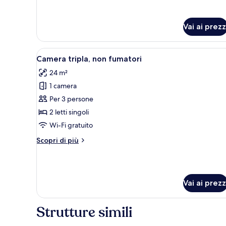
Room
Vai ai prezz
Apri
Una camera d'albergo con due le
7
Camera tripla, non fumatori
tutte
24 m²
le
1 camera
foto
per
Per 3 persone
Camera
2 letti singoli
tripla,
Wi-Fi gratuito
non
Altri
Scopri di più
fumatori
dettagli
per
Camera
tripla,
Vai ai prezz
non
fumatori
Strutture simili