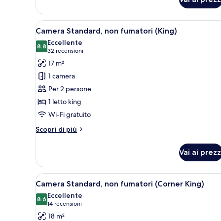
Apri
Una camera d'albergo con un let
7
Camera Standard, non fumatori (King)
tutte
Eccellente
le
8.8
8.8 su 10
(32
32 recensioni
foto
recensioni)
17 m²
per
1 camera
Camera
Per 2 persone
Standard,
1 letto king
non
Wi-Fi gratuito
fumatori
(King)
Altri
Scopri di più
dettagli
per
Vai ai prezz
Camera
Standard,
non
Apri
Una camera d'albergo con un le
8
fumatori
Camera Standard, non fumatori (Corner King)
tutte
(King)
Eccellente
le
8.6
8.6 su 10
(14
14 recensioni
foto
recensioni)
18 m²