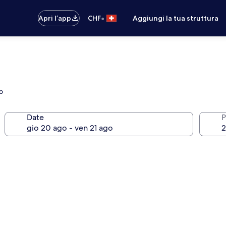
•
Apri l’app
CHF
Aggiungi la tua struttura
o
Date
P