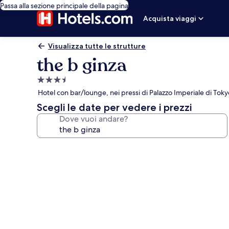
Passa alla sezione principale della pagina
Acquista viaggi
Visualizza tutte le strutture
the b ginza
Struttura
a
Hotel con bar/lounge, nei pressi di Palazzo Imperiale di Toky
3.5
Scegli le date per vedere i prezzi
stelle
Dove vuoi andare?
Galleria
fotografica
per
the
b
ginza