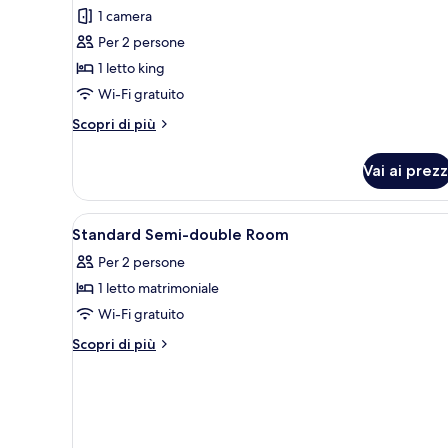
per
1 camera
Camera
Per 2 persone
Standard,
1 letto king
non
Wi-Fi gratuito
fumatori
(Corner
Altri
Scopri di più
King)
dettagli
per
Vai ai prezz
Camera
Standard,
non
Apri
Camera d'albergo con un letto 
1
fumatori
Standard Semi-double Room
tutte
(Corner
Per 2 persone
King)
le
1 letto matrimoniale
foto
per
Wi-Fi gratuito
Standard
Altri
Scopri di più
Semi-
dettagli
per
double
Standard
Room
Semi-
double