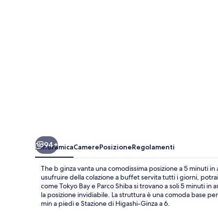
94+
Panoramica
Camere
Posizione
Regolamenti
The b ginza vanta una comodissima posizione a 5 minuti in a
usufruire della colazione a buffet servita tutti i giorni, potr
come Tokyo Bay e Parco Shiba si trovano a soli 5 minuti in a
la posizione invidiabile. La struttura è una comoda base per
min a piedi e Stazione di Higashi-Ginza a 6.