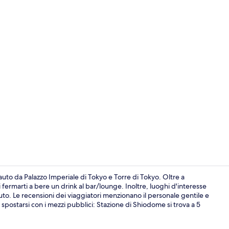
Ingresso int
uto da Palazzo Imperiale di Tokyo e Torre di Tokyo. Oltre a
ai fermarti a bere un drink al bar/lounge. Inoltre, luoghi d'interesse
uto. Le recensioni dei viaggiatori menzionano il personale gentile e
Colazione a 
 spostarsi con i mezzi pubblici: Stazione di Shiodome si trova a 5