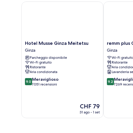
Hotel Musse Ginza Meitetsu
remm plus Gi
Hotel
remm
Hotel Musse Ginza Meitetsu
remm plus 
Musse
plus
Ginza
Ginza
Ginza
Ginza
Parcheggio disponibile
Wi-Fi gratuit
Meitetsu
Ginza
Wi-Fi gratuito
Ristorante
Ginza
Ristorante
Aria condizio
Aria condizionata
Lavanderia se
9.0
9.2
Meraviglioso
Meravigl
9.0
9.2
su
su
1’051 recensioni
1’269 recen
10,
10,
Meraviglioso,
Meraviglioso,
1’051
1’269
Il
CHF 79
recensioni
recensioni
prezzo
31 ago - 1 set
attuale
è
CHF 79