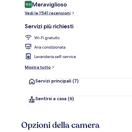
Recensioni
Meraviglioso
9.0
9.0 su 10
Vedi le 1'541 recensioni
Ingresso int
Servizi più richiesti
Wi-Fi gratuito
Aria condizionata
Lavanderia self-service
Mostra tutto
Servizi principali
(7)
Sentirsi a casa
(6)
Opzioni della camera