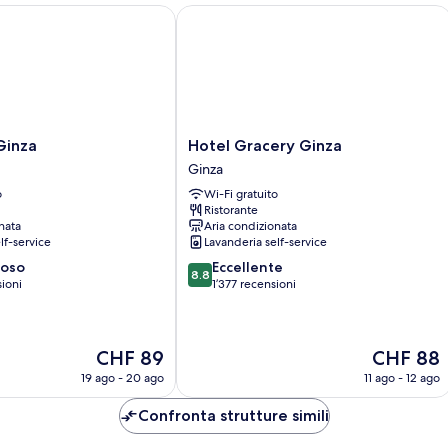
non
nza
Hotel Gracery Ginza
fumatori
(Adjoining)
Hotel
Ginza
Hotel Gracery Ginza
Gracery
Ginza
Ginza
o
Wi-Fi gratuito
Ginza
Ristorante
nata
Aria condizionata
lf-service
Lavanderia self-service
8.8
ioso
Eccellente
8.8
su
sioni
1’377 recensioni
10,
Eccellente,
1’377
Il
Il
CHF 89
CHF 88
recensioni
prezzo
prezzo
19 ago - 20 ago
11 ago - 12 ago
attuale
attuale
è
è
Confronta strutture simili
CHF 89
CHF 88