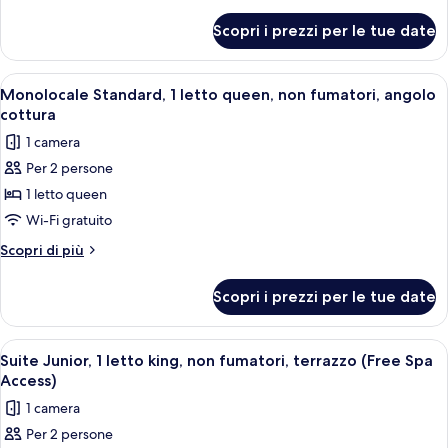
letto
dettagli
per
queen,
Scopri i prezzi per le tue date
Camera
non
Comfort,
fumatori
1
Apri
Una camera d'albergo con un letto gr
3
(Twin
letto
Monolocale Standard, 1 letto queen, non fumatori, angolo
tutte
queen,
bed
cottura
non
le
on
1 camera
fumatori
foto
request)
(Twin
Per 2 persone
per
bed
1 letto queen
Monolocale
on
request)
Standard,
Wi-Fi gratuito
1
Altri
Scopri di più
letto
dettagli
per
queen,
Scopri i prezzi per le tue date
Monolocale
non
Standard,
fumatori,
1
Apri
Una camera d'albergo con un letto gran
3
angolo
letto
Suite Junior, 1 letto king, non fumatori, terrazzo (Free Spa
tutte
queen,
cottura
Access)
non
le
1 camera
fumatori,
foto
angolo
Per 2 persone
per
cottura