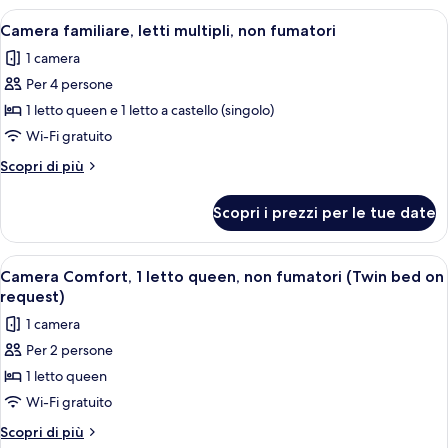
fumatori,
1
Apri
Una camera d'albergo con un letto, una 
2
balcone
letto
Camera familiare, letti multipli, non fumatori
tutte
king,
(with
1 camera
non
le
Sofabed)
fumatori,
Per 4 persone
foto
balcone
per
1 letto queen e 1 letto a castello (singolo)
(with
Camera
Sofabed)
Wi-Fi gratuito
familiare,
Altri
Scopri di più
letti
dettagli
multipli,
per
Scopri i prezzi per le tue date
Camera
non
familiare,
fumatori
letti
Apri
Una camera d'albergo con un letto gra
2
multipli,
Camera Comfort, 1 letto queen, non fumatori (Twin bed on
tutte
non
request)
fumatori
le
1 camera
foto
Per 2 persone
per
1 letto queen
Camera
Comfort,
Wi-Fi gratuito
1
Altri
Scopri di più