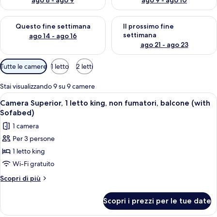
ago 8 - ago 9
ago 9 - ago 10
Verifica la disponibilità per questo fine settimana, ago 14 - ag
Verifica la disponibilità per i
Questo fine settimana
Il prossimo fine
settimana
ago 14 - ago 16
ago 21 - ago 23
Filtri
Tutte le camere
1 letto
2 letti
disponibili
per
Stai visualizzando 9 su 9 camere
le
Apri
Camera d'albergo con due letti, un tav
2
Camera Superior, 1 letto king, non fumatori, balcone (with
camere
tutte
Sofabed)
le
1 camera
foto
Per 3 persone
per
1 letto king
Camera
Superior,
Wi-Fi gratuito
1
Altri
Scopri di più
letto
dettagli
per
king,
Scopri i prezzi per le tue date
Camera
non
Superior,