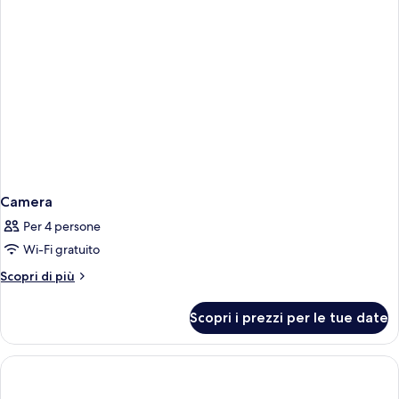
Camera
Per 4 persone
Wi-Fi gratuito
Altri
Scopri di più
dettagli
per
Scopri i prezzi per le tue date
Camera