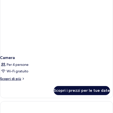
non
fumatori,
balcone
Camera
Per 4 persone
Wi-Fi gratuito
Altri
Scopri di più
dettagli
per
Scopri i prezzi per le tue date
Camera