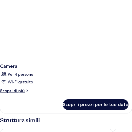
Camera
Per 4 persone
Wi-Fi gratuito
Altri
Scopri di più
dettagli
per
Scopri i prezzi per le tue date
Camera
Strutture simili
Le M Hôtel & Spa Honfleur
Hotel le