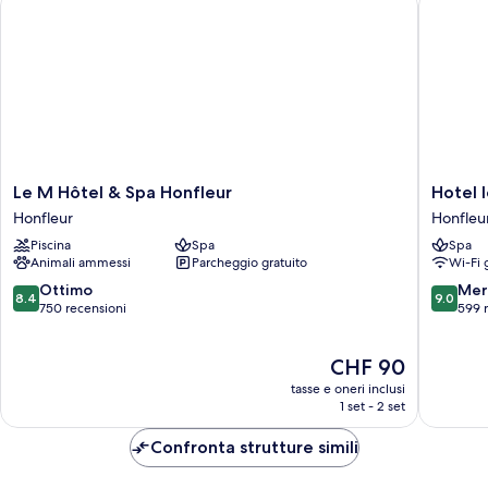
Le
Hotel
Le M Hôtel & Spa Honfleur
Hotel 
M
le
Honfleur
Honfleu
Hôtel
Dauphin
Piscina
Spa
Spa
&
les
Animali ammessi
Parcheggio gratuito
Wi-Fi 
Spa
Loges
Honfleur
Honfleu
8.4
9.0
Ottimo
Mer
8.4
9.0
Honfleur
su
su
750 recensioni
599 
10,
10,
Ottimo,
Meravigl
Il
CHF 90
750
599
prezzo
recensioni
recensio
tasse e oneri inclusi
attuale
1 set - 2 set
è
CHF 90
Confronta strutture simili