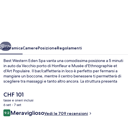
Best
Western
Eden
Spa
ietro
Avanti
77+
Panoramica
Camere
Posizione
Regolamenti
Best Western Eden Spa vanta una comodissima posizione a 5 minuti
in auto da Vecchio porto di Honfleur e Musée d'Ethnographie et
d'Art Populaire. Il bar/caffetteria in loco è perfetto per fermarsi a
mangiare un boccone, mentre il centro benessere ti permetterà di
scegliere tra massaggi e tanto altro ancora. La struttura presenta
anche le seguenti dotazioni: una piscina coperta, un bar/lounge e
una sauna. Le recensioni degli ospiti lodano il personale gentile della
Il
CHF 101
struttura.
prezzo
tasse e oneri inclusi
attuale
6 set - 7 set
Piscina coperta
è
Recensioni
Meraviglioso
9.2
Vedi le 709 recensioni
CHF 101
9.2 su 10