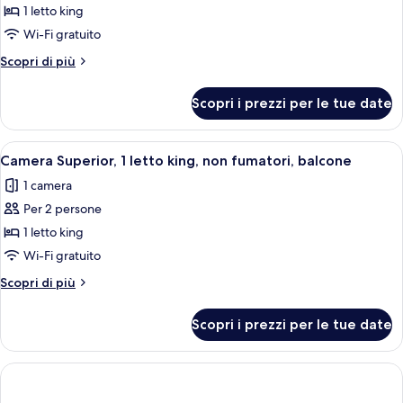
1 letto king
Suite
Junior,
Wi-Fi gratuito
1
Altri
Scopri di più
letto
dettagli
per
king,
Scopri i prezzi per le tue date
Suite
non
Junior,
fumatori,
1
Apri
Camera d'albergo con due letti, un tav
3
terrazzo
letto
Camera Superior, 1 letto king, non fumatori, balcone
tutte
king,
(Free
1 camera
non
le
Spa
fumatori,
Per 2 persone
foto
Access)
terrazzo
per
1 letto king
(Free
Camera
Spa
Wi-Fi gratuito
Access)
Superior,
Altri
Scopri di più
1
dettagli
letto
per
Scopri i prezzi per le tue date
Camera
king,
Superior,
non
1
fumatori,
letto
king,
balcone