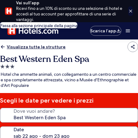
Vai sull’app
Ricevi fino a un 10% di sconto su una selezione di hotel e
accedi al tuo account per approfittare di una serie di
vantaggi.
Passa alla sezione principale della pagina
Scarica l’app
Visualizza tutte le strutture
Best Western Eden Spa
Struttura
a
Hotel che ammette animali, con collegamento a un centro commerciale
3.0
e spa completamente attrezzata, vicino a Musée d'Ethnographie et
d'Art Populaire
stelle
Scegli le date per vedere i prezzi
Dove vuoi andare?
Date