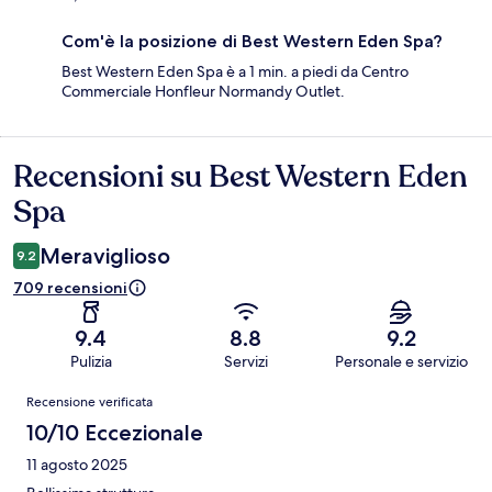
Com'è la posizione di Best Western Eden Spa?
Best Western Eden Spa è a 1 min. a piedi da Centro
Commerciale Honfleur Normandy Outlet.
Recensioni su Best Western Eden
Recensioni
Spa
Meraviglioso
9.2
709 recensioni
9.4
8.8
9.2
Pulizia
Servizi
Personale e servizio
Recensioni
Recensione verificata
10/10 Eccezionale
11 agosto 2025