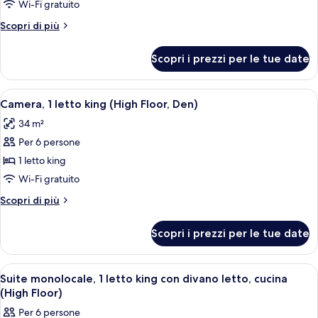
1
Wi-Fi gratuito
camera
Altri
Scopri di più
da
dettagli
letto
per
Scopri i prezzi per le tue date
Suite,
(High
1
Floor)
camera
Apri
Camera d'albergo con un letto grande, 
4
da
Camera, 1 letto king (High Floor, Den)
tutte
letto
34 m²
(High
le
Floor)
Per 6 persone
foto
per
1 letto king
Camera,
Wi-Fi gratuito
1
Altri
Scopri di più
letto
dettagli
king
per
Scopri i prezzi per le tue date
Camera,
(High
1
Floor,
letto
Apri
Una camera d'albergo con un letto, un d
Den)
6
king
Suite monolocale, 1 letto king con divano letto, cucina
tutte
(High
(High Floor)
Floor,
le
Per 6 persone
Den)