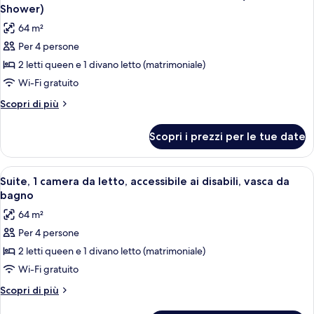
tutte
letto,
Shower)
cucina
le
64 m²
foto
Per 4 persone
per
2 letti queen e 1 divano letto (matrimoniale)
Suite,
1
Wi-Fi gratuito
camera
Altri
Scopri di più
da
dettagli
per
letto,
Scopri i prezzi per le tue date
Suite,
accessibile
1
ai
camera
Apri
Una moderna camera d'albergo con un d
4
disabili
da
Suite, 1 camera da letto, accessibile ai disabili, vasca da
tutte
letto,
(Roll-
bagno
accessibile
le
In
64 m²
ai
foto
Shower)
disabili
Per 4 persone
per
(Roll-
2 letti queen e 1 divano letto (matrimoniale)
Suite,
In
Shower)
1
Wi-Fi gratuito
camera
Altri
Scopri di più
da
dettagli