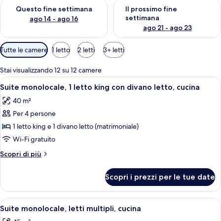
Verifica la disponibilità per questo fine settimana, ago 14 - ag
Verifica la disponibilità per i
Questo fine settimana
Il prossimo fine
settimana
ago 14 - ago 16
ago 21 - ago 23
Filtri
Tutte le camere
1 letto
2 letti
3+ letti
disponibili
per
Stai visualizzando 12 su 12 camere
le
Apri
Una camera d'albergo con un letto, un d
6
Suite monolocale, 1 letto king con divano letto, cucina
camere
tutte
40 m²
le
Per 4 persone
foto
per
1 letto king e 1 divano letto (matrimoniale)
Suite
Wi-Fi gratuito
monolocale,
Altri
Scopri di più
1
dettagli
letto
per
Scopri i prezzi per le tue date
Suite
king
monolocale,
con
1
Apri
Una camera d'albergo con divano, due le
divano
5
letto
Suite monolocale, letti multipli, cucina
tutte
king
letto,