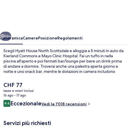
House
North
Scottsdale
ietro
Avanti
30+
Panoramica
Camere
Posizione
Regolamenti
Scegli Hyatt House North Scottsdale e alloggia a 5 minuti in auto da
Kierland Commons e Mayo Clinic Hospital. Fai un tuffo in nella
piscina all'aperto e poi fermati bar/lounge per bere un drink prima
di andare a dormire. Troverai anche una palestra aperta giorno e
notte e uno snack bar, mentre le dotazioni in camera includono
divani letto e frigoriferi. Gli ospiti apprezzano molto il personale
gentile e la colazione.
Il
CHF 77
prezzo
tasse e oneri inclusi
attuale
16 ago - 17 ago
Terrazza/patio
è
Recensioni
Eccezionale
9.4
Vedi le 1'018 recensioni
CHF 77
9.4 su 10
Servizi più richiesti