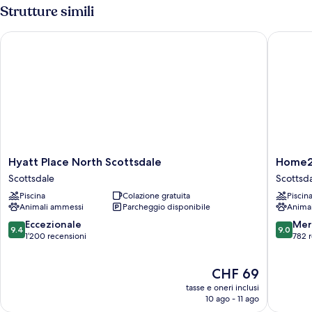
(High
Strutture simili
Floor)
Hyatt Place North Scottsdale
Home2 Su
Hyatt
Home2
Hyatt Place North Scottsdale
Home2 
Place
Suites
Scottsdale
Scottsd
North
by
Piscina
Colazione gratuita
Piscin
Scottsdale
Hilton
Animali ammessi
Parcheggio disponibile
Anima
Scottsdale
Scottsda
North
9.4
9.0
Eccezionale
Mer
9.4
9.0
Scottsda
su
su
1’200 recensioni
782 
10,
10,
Eccezionale,
Meravigl
Il
CHF 69
1’200
782
prezzo
recensioni
recensio
tasse e oneri inclusi
attuale
10 ago - 11 ago
è