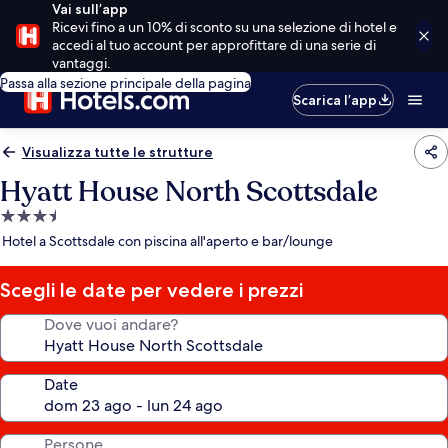
Vai sull’app
Ricevi fino a un 10% di sconto su una selezione di hotel e
accedi al tuo account per approfittare di una serie di
vantaggi.
Passa alla sezione principale della pagina
Scarica l’app
Visualizza tutte le strutture
Hyatt House North Scottsdale
Struttura
a
Hotel a Scottsdale con piscina all'aperto e bar/lounge
3.5
stelle
Scegli le date per vedere i prezzi
Dove vuoi andare?
Date
Persone