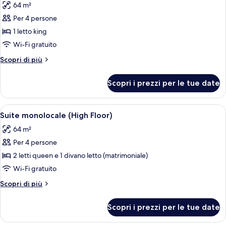
64 m²
le
Per 4 persone
foto
per
1 letto king
Suite,
Wi-Fi gratuito
1
Altri
Scopri di più
camera
dettagli
da
per
Scopri i prezzi per le tue date
Suite,
letto
1
(High
camera
Apri
Una cucina compatta in hotel, con lava
Floor)
7
da
Suite monolocale (High Floor)
tutte
letto
64 m²
(High
le
Floor)
Per 4 persone
foto
per
2 letti queen e 1 divano letto (matrimoniale)
Suite
Wi-Fi gratuito
monolocale
Altri
Scopri di più
(High
dettagli
Floor)
per
Scopri i prezzi per le tue date
Suite
monolocale