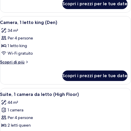
per
letto,
Scopri i prezzi per le tue date
Suite,
accessibile
1
ai
camera
Apri
Camera d'albergo con un letto grande, 
4
disabili,
da
Camera, 1 letto king (Den)
tutte
letto,
vasca
34 m²
accessibile
le
da
ai
Per 4 persone
foto
bagno
disabili,
per
1 letto king
vasca
Camera,
da
Wi-Fi gratuito
bagno
1
Altri
Scopri di più
letto
dettagli
king
per
Scopri i prezzi per le tue date
Camera,
(Den)
1
letto
Apri
Una cucina compatta in hotel, con lava
5
king
Suite, 1 camera da letto (High Floor)
tutte
(Den)
44 m²
le
1 camera
foto
per
Per 4 persone
Suite,
2 letti queen