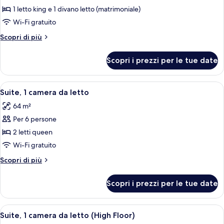
foto
1 letto king e 1 divano letto (matrimoniale)
per
Wi-Fi gratuito
Suite
monolocale,
Altri
Scopri di più
dettagli
1
per
letto
Scopri i prezzi per le tue date
Suite
king
monolocale,
con
1
Apri
Una cucina compatta in hotel, con lava
5
letto
divano
Suite, 1 camera da letto
tutte
king
letto,
64 m²
con
le
cucina
divano
Per 6 persone
foto
(High
letto,
per
2 letti queen
cucina
Floor)
Suite,
(High
Wi-Fi gratuito
Floor)
1
Altri
Scopri di più
camera
dettagli
da
per
Scopri i prezzi per le tue date
Suite,
letto
1
camera
Apri
Una cucina compatta in hotel, con lava
5
da
Suite, 1 camera da letto (High Floor)
tutte
letto