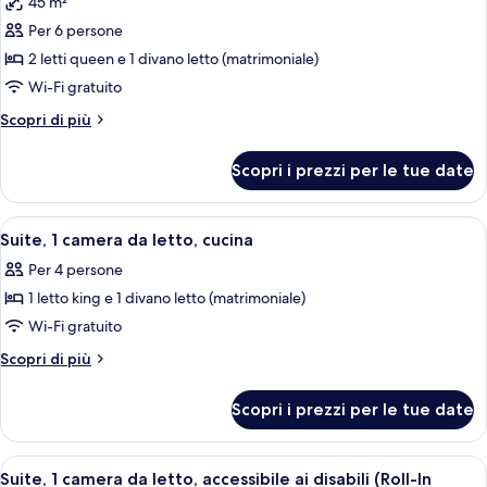
45 m²
con
le
cucina
divano
Per 6 persone
foto
letto,
per
2 letti queen e 1 divano letto (matrimoniale)
cucina
Suite
Wi-Fi gratuito
monolocale,
Altri
Scopri di più
letti
dettagli
multipli,
per
Scopri i prezzi per le tue date
Suite
cucina
monolocale,
letti
Apri
Una cucina compatta in hotel, con lava
5
multipli,
Suite, 1 camera da letto, cucina
tutte
cucina
Per 4 persone
le
1 letto king e 1 divano letto (matrimoniale)
foto
per
Wi-Fi gratuito
Suite,
Altri
Scopri di più
1
dettagli
per
camera
Scopri i prezzi per le tue date
Suite,
da
1
letto,
camera
Apri
Una moderna camera d'albergo con un d
4
cucina
da
Suite, 1 camera da letto, accessibile ai disabili (Roll-In