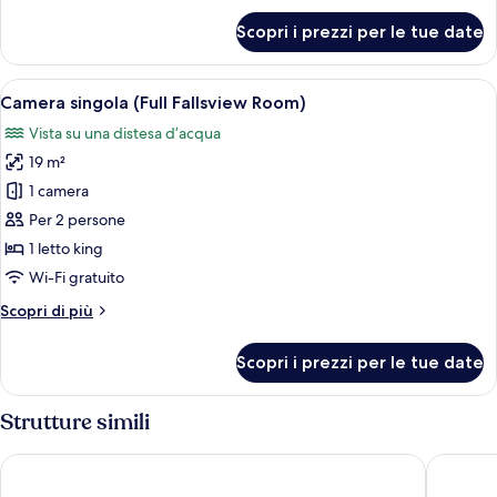
per
Scopri i prezzi per le tue date
Camera
singola,
vista
Apri
Una camera d'albergo con un'ampia fine
5
città
Camera singola (Full Fallsview Room)
tutte
Vista su una distesa d’acqua
le
19 m²
foto
per
1 camera
Camera
Per 2 persone
singola
1 letto king
(Full
Wi-Fi gratuito
Fallsview
Altri
Scopri di più
Room)
dettagli
per
Scopri i prezzi per le tue date
Camera
singola
(Full
Strutture simili
Fallsview
Room)
Hyatt Regency Niagara Falls Fallsview
Oakes Ho