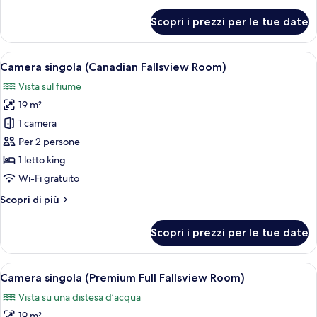
dettagli
per
Scopri i prezzi per le tue date
Camera
singola
(American
Apri
Una camera d'hotel con una grande fines
5
Fallsview
Camera singola (Canadian Fallsview Room)
tutte
Room)
Vista sul fiume
le
19 m²
foto
per
1 camera
Camera
Per 2 persone
singola
1 letto king
(Canadian
Wi-Fi gratuito
Fallsview
Altri
Scopri di più
Room)
dettagli
per
Scopri i prezzi per le tue date
Camera
singola
(Canadian
Apri
Una camera d'albergo con una grande f
5
Fallsview
Camera singola (Premium Full Fallsview Room)
tutte
Room)
Vista su una distesa d’acqua
le
19 m²