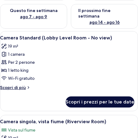
Verifica la disponibilità per questo fine settimana, ago 7 - ago
Verifica la disponibilità per il
Questo fine settimana
Il prossimo fine
settimana
ago 7 - ago 9
ago 14 - ago 16
Apri
Una camera d'albergo moderna con un 
4
Camera Standard (Lobby Level Room - No view)
tutte
19 m²
le
1 camera
foto
per
Per 2 persone
Camera
1 letto king
Standard
Wi-Fi gratuito
(Lobby
Altri
Scopri di più
Level
dettagli
Room
per
Scopri i prezzi per le tue date
Camera
-
Standard
No
(Lobby
Apri
Camera d'albergo con un letto grande,
view)
5
Level
Camera singola, vista fiume (Riverview Room)
tutte
Room
Vista sul fiume
-
le
No