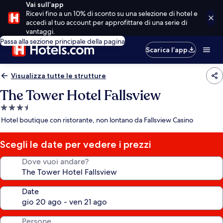
Vai sull’app
Ricevi fino a un 10% di sconto su una selezione di hotel e
accedi al tuo account per approfittare di una serie di
vantaggi.
Passa alla sezione principale della pagina
Scarica l’app
Visualizza tutte le strutture
The Tower Hotel Fallsview
Struttura
a
Hotel boutique con ristorante, non lontano da Fallsview Casino
3.5
stelle
Scegli le date per vedere i prezzi
Dove vuoi andare?
Date
Persone