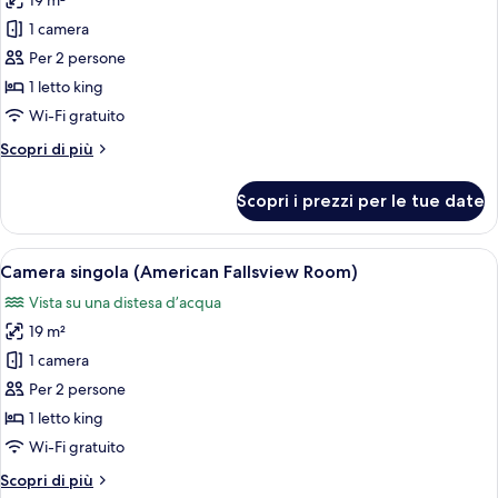
19 m²
foto
view)
per
1 camera
Camera
Per 2 persone
singola,
1 letto king
vista
Wi-Fi gratuito
fiume
Altri
Scopri di più
(Riverview
dettagli
Room)
per
Scopri i prezzi per le tue date
Camera
singola,
vista
Apri
Una camera d'albergo con una grande fi
5
fiume
Camera singola (American Fallsview Room)
tutte
(Riverview
Vista su una distesa d’acqua
Room)
le
19 m²
foto
per
1 camera
Camera
Per 2 persone
singola
1 letto king
(American
Wi-Fi gratuito
Fallsview
Altri
Scopri di più
Room)