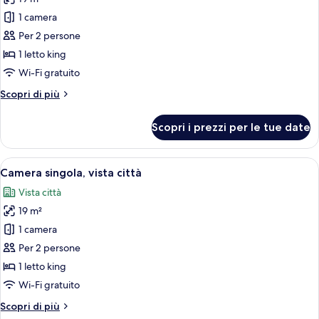
foto
per
1 camera
Camera
Per 2 persone
singola
1 letto king
(Premium
Wi-Fi gratuito
Full
Altri
Scopri di più
Fallsview
dettagli
Room)
per
Scopri i prezzi per le tue date
Camera
singola
(Premium
Apri
Una camera d'albergo con una grande f
5
Full
Camera singola, vista città
tutte
Fallsview
Vista città
Room)
le
19 m²
foto
per
1 camera
Camera
Per 2 persone
singola,
1 letto king
vista
Wi-Fi gratuito
città
Altri
Scopri di più
dettagli