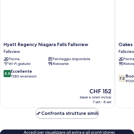
Hyatt
Oakes
Hyatt Regency Niagara Falls Fallsview
Oakes 
Regency
Hotel
Fallsview
Fallsvie
Niagara
Overloo
Piscina
Parcheggio disponibile
Piscin
Falls
the
Wi-Fi gratuito
Ristorante
Ristor
Fallsview
Falls
Fallsview
Fallsvie
8.8
Eccellente
8.8
7.2
Buo
su
1’283 recensioni
7.2
su
9’00
10,
10,
Eccellente,
Il
CHF 152
Buono,
1’283
prezzo
9’000
tasse e oneri inclusi
recensioni
attuale
7 set - 8 set
recensio
è
CHF 152
Confronta strutture simili
Accedi per visualizzare gli extra e gli sconti idonei.