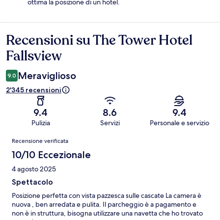
ottima la posizione di un hotel.
Recensioni su The Tower Hotel
Recensioni
Fallsview
Meraviglioso
9.0
2'345 recensioni
9.4
8.6
9.4
Pulizia
Servizi
Personale e servizio
Recensioni
Recensione verificata
10/10 Eccezionale
4 agosto 2025
Spettacolo
Posizione perfetta con vista pazzesca sulle cascate La camera è
nuova , ben arredata e pulita. Il parcheggio è a pagamento e
non è in struttura, bisogna utilizzare una navetta che ho trovato