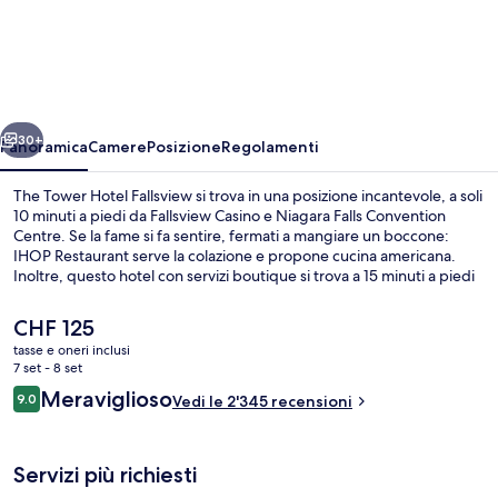
Tower
Hotel
Fallsview
ietro
Avanti
30+
Panoramica
Camere
Posizione
Regolamenti
The Tower Hotel Fallsview si trova in una posizione incantevole, a soli
10 minuti a piedi da Fallsview Casino e Niagara Falls Convention
Centre. Se la fame si fa sentire, fermati a mangiare un boccone:
IHOP Restaurant serve la colazione e propone cucina americana.
Inoltre, questo hotel con servizi boutique si trova a 15 minuti a piedi
da luoghi d'interesse come OLG Stage at Fallsview Casino e Skylon
Tower. Le recensioni dei viaggiatori lodano il personale gentile e la
Il
CHF 125
posizione invidiabile.
prezzo
tasse e oneri inclusi
attuale
7 set - 8 set
Servizio di colazione
è
Recensioni
Meraviglioso
9.0
Vedi le 2'345 recensioni
CHF 125
9.0 su 10
Servizi più richiesti