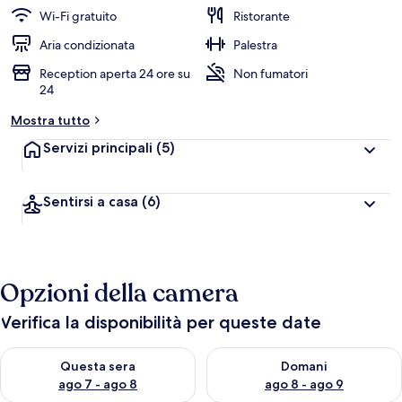
Wi-Fi gratuito
Ristorante
Aria condizionata
Palestra
Reception aperta 24 ore su
Non fumatori
24
Mostra tutto
Servizi principali
(5)
Sentirsi a casa
(6)
Opzioni della camera
Verifica la disponibilità per queste date
Verifica la disponibilità per questa sera, ago 7 - ago 8
Verifica la disponibilità per d
Questa sera
Domani
ago 7 - ago 8
ago 8 - ago 9