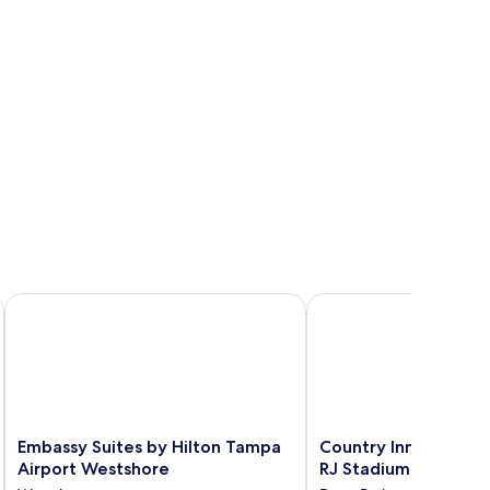
Avion Park Westshore
Embassy Suites by Hilton Tampa Airport Westshore
Country Inn & Suites b
Embassy
Country
Embassy Suites by Hilton Tampa
Country Inn & Suites
Suites
Inn
Airport Westshore
RJ Stadium - Tampa 
by
&