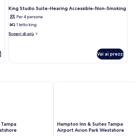
King Studio Suite-Hearing Accessible-Non-Smoking
Per 4 persone
1 letto king
Altri
Scopri di più
dettagli
per
King
i
Vai ai prezzi
Studio
Suite-
Hearing
Accessible-
Non-
Smoking
Tampa Airport/Westshore
Hampton Inn & Suites Tampa Airport 
Hampton
e Tampa
Hampton Inn & Suites Tampa
Inn
stshore
Airport Avion Park Westshore
&