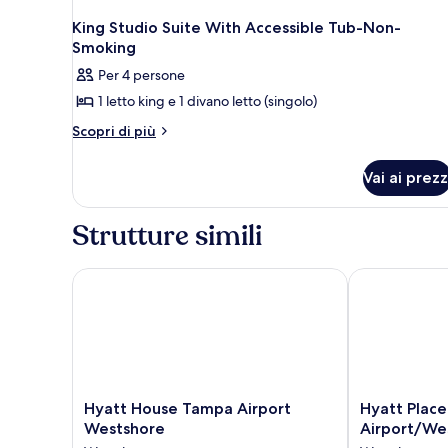
King Studio Suite With Accessible Tub-Non-
Smoking
Per 4 persone
1 letto king e 1 divano letto (singolo)
Altri
Scopri di più
dettagli
per
Vai ai prezz
King
Studio
Suite
Strutture simili
With
Accessible
Tub-
Hyatt House Tampa Airport Westshore
Hyatt Place 
Non-
Smoking
Hyatt
Hyatt
Hyatt House Tampa Airport
Hyatt Plac
House
Place
Westshore
Airport/We
Tampa
Tampa