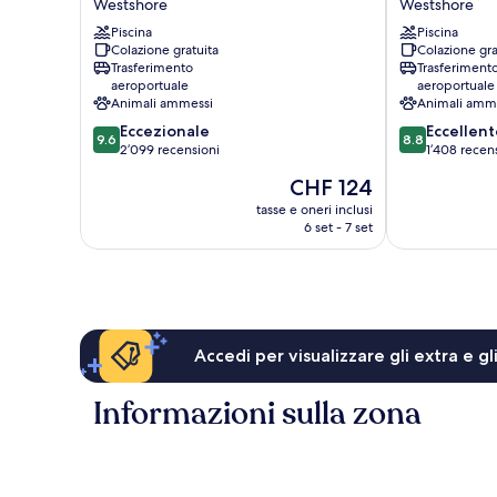
Westshore
Westshore
Airport
Airport/West
Westshore
Piscina
Westshore
Piscina
Colazione gratuita
Colazione gra
Westshore
Trasferimento
Trasferiment
aeroportuale
aeroportuale
Animali ammessi
Animali amm
9.6
8.8
Eccezionale
Eccellent
9.6
8.8
su
su
2’099 recensioni
1’408 recen
10,
10,
Il
CHF 124
Eccezionale,
Eccellente,
prezzo
2’099
1’408
tasse e oneri inclusi
attuale
6 set - 7 set
recensioni
recensioni
è
CHF 124
Accedi per visualizzare gli extra e g
Informazioni sulla zona