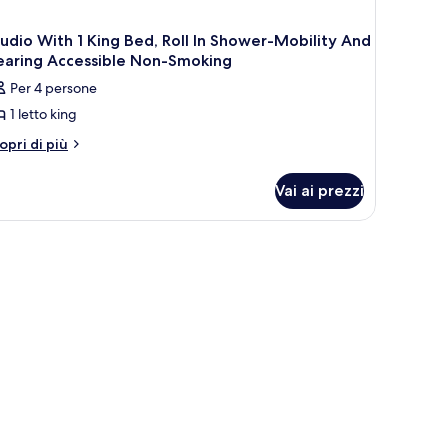
udio With 1 King Bed, Roll In Shower-Mobility And
earing Accessible Non-Smoking
Per 4 persone
1 letto king
tri
opri di più
ttagli
r
Vai ai prezzi
udio
th
ng
d,
ll
ower-
bility
nd
aring
cessible
on-
oking