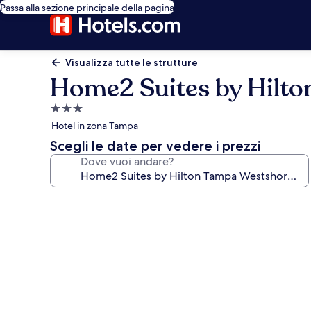
Passa alla sezione principale della pagina
Visualizza tutte le strutture
Home2 Suites by Hilto
Struttura
a
Hotel in zona Tampa
3.0
Scegli le date per vedere i prezzi
stelle
Dove vuoi andare?
Galleria
fotografica
per
Home2
Suites
by