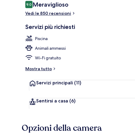
Recensioni
Meraviglioso
9.0
9.0 su 10
Vedi le 850 recensioni
Terrazza/pat
Servizi più richiesti
Piscina
Animali ammessi
Wi-Fi gratuito
Mostra tutto
Servizi principali
(11)
Sentirsi a casa
(6)
Opzioni della camera