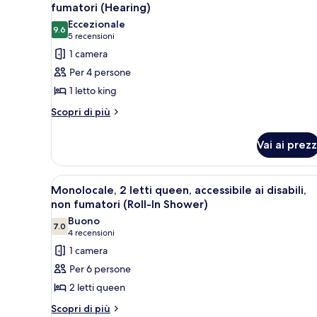
tutte
king,
fumatori (Hearing)
non
le
Eccezionale
fumatori
9.6
foto
9.6 su 10
(5
5 recensioni
per
recensioni)
1 camera
Monolocale,
Per 4 persone
1
1 letto king
letto
Altri
Scopri di più
king,
dettagli
accessibile
per
Vai ai prezz
ai
Monolocale,
1
disabili,
letto
non
Apri
Camera d'albergo con due letti,
7
king,
Monolocale, 2 letti queen, accessibile ai disabili,
fumatori
tutte
accessibile
non fumatori (Roll-In Shower)
(Hearing)
ai
le
Buono
disabili,
7.0
foto
7.0 su 10
(4
4 recensioni
non
per
recensioni)
1 camera
fumatori
Monolocale,
(Hearing)
Per 6 persone
2
2 letti queen
letti
Altri
Scopri di più
queen,