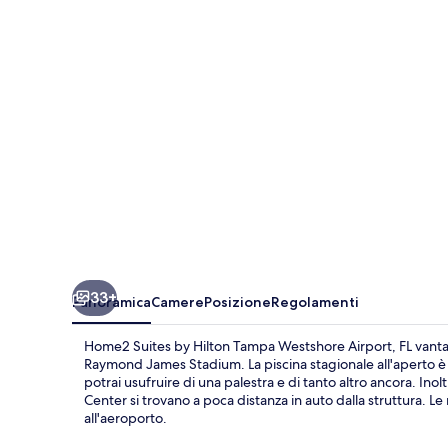
Hilton
Tampa
Westshore
Airport,
FL
33+
Panoramica
Camere
Posizione
Regolamenti
Home2 Suites by Hilton Tampa Westshore Airport, FL vanta
Raymond James Stadium. La piscina stagionale all'aperto è l
potrai usufruire di una palestra e di tanto altro ancora. I
Center si trovano a poca distanza in auto dalla struttura. Le 
all'aeroporto.