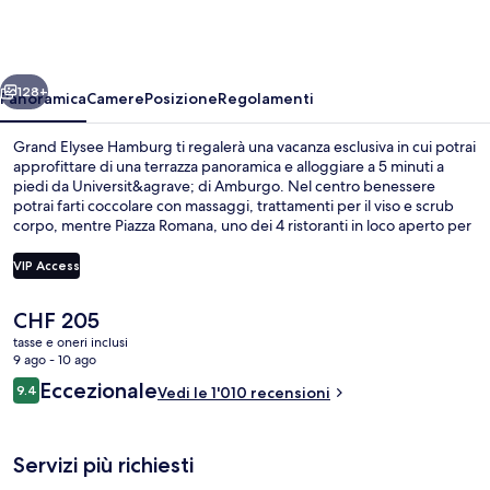
Hamburg
ietro
Avanti
128+
Panoramica
Camere
Posizione
Regolamenti
Grand Elysee Hamburg ti regalerà una vacanza esclusiva in cui potrai
approfittare di una terrazza panoramica e alloggiare a 5 minuti a
piedi da Universit&agrave; di Amburgo. Nel centro benessere
potrai farti coccolare con massaggi, trattamenti per il viso e scrub
corpo, mentre Piazza Romana, uno dei 4 ristoranti in loco aperto per
il pranzo e la cena, ti permetterà di assaggiare le specialità della
cucina mediterranea. Gli altri punti di forza di questo hotel di lusso
VIP Access
sono 3 bar/lounge, una piscina coperta e un bar a bordo piscina.
Altri viaggiatori apprezzano il personale gentile della struttura.
Il
CHF 205
Approfitta dei mezzi pubblici nelle vicinanze: Dammtor S-Bahn è a 3
Esterni
prezzo
min e Stephansplatz U-Bahn a 7 min a piedi.
tasse e oneri inclusi
attuale
9 ago - 10 ago
è
Recensioni
Eccezionale
9.4
Vedi le 1'010 recensioni
CHF 205
9.4 su 10
Servizi più richiesti