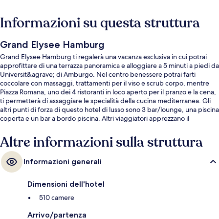
Informazioni su questa struttura
Grand Elysee Hamburg
Grand Elysee Hamburg ti regalerà una vacanza esclusiva in cui potrai
approfittare di una terrazza panoramica e alloggiare a 5 minuti a piedi da
Universit&agrave; di Amburgo. Nel centro benessere potrai farti
coccolare con massaggi, trattamenti per il viso e scrub corpo, mentre
Piazza Romana, uno dei 4 ristoranti in loco aperto per il pranzo e la cena,
ti permetterà di assaggiare le specialità della cucina mediterranea. Gli
altri punti di forza di questo hotel di lusso sono 3 bar/lounge, una piscina
coperta e un bar a bordo piscina. Altri viaggiatori apprezzano il
personale gentile della struttura. Approfitta dei mezzi pubblici nelle
vicinanze: Dammtor S-Bahn è a 3 min e Stephansplatz U-Bahn a 7 min a
Altre informazioni sulla struttura
piedi.
Informazioni generali
Dimensioni dell'hotel
510 camere
Arrivo/partenza