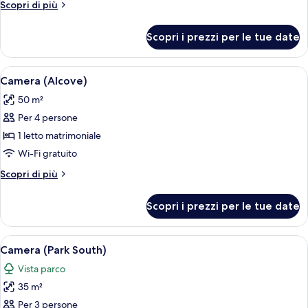
Altri
Scopri di più
dettagli
per
Scopri i prezzi per le tue date
Attico
(Suite)
Apri
Una camera d'albergo con divano, poltr
11
Camera (Alcove)
tutte
50 m²
le
Per 4 persone
foto
per
1 letto matrimoniale
Camera
Wi-Fi gratuito
(Alcove)
Altri
Scopri di più
dettagli
per
Scopri i prezzi per le tue date
Camera
(Alcove)
Apri
Camera d'albergo con un letto grande, 
6
Camera (Park South)
tutte
Vista parco
le
35 m²
foto
per
Per 3 persone