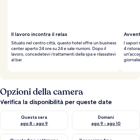
Il lavoro incontra il relax
Avvent
Situato nel centro città, questo hotel offre un business
I sapori
center aperto 24 ore su 24 e sale riunioni. Dopo il
4 ristor
lavoro, concedetevi i trattamenti della spa e rilassatevi
un'accog
al bar.
giornali
Opzioni della camera
Verifica la disponibilità per queste date
Verifica la disponibilità per questa sera, ago 8 - ago 9
Verifica la disponibilità per d
Questa sera
Domani
ago 8 - ago 9
ago 9 - ago 10
Verifica la disponibilità per questo fine settimana, ago 14 - ag
Verifica la disponibilità per i