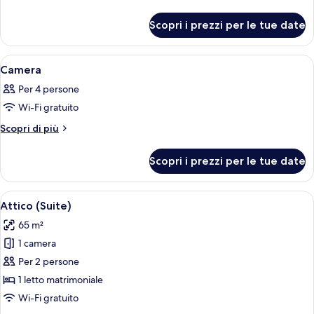
dettagli
Camera
per
Scopri i prezzi per le tue date
Camera
Apri
Una camera d'albergo con divano, polt
11
Camera
tutte
Per 4 persone
le
Wi-Fi gratuito
foto
per
Altri
Scopri di più
dettagli
Camera
per
Scopri i prezzi per le tue date
Camera
Apri
Una camera d'albergo con un divano, po
11
Attico (Suite)
tutte
65 m²
le
1 camera
foto
per
Per 2 persone
Attico
1 letto matrimoniale
(Suite)
Wi-Fi gratuito