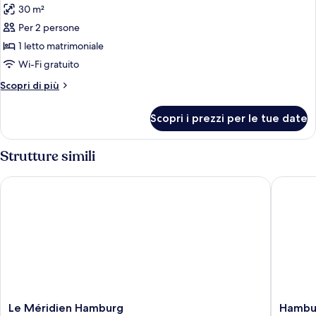
30 m²
le
Per 2 persone
foto
per
1 letto matrimoniale
Camera
Wi-Fi gratuito
Classic
Altri
Scopri di più
(Grand)
dettagli
per
Scopri i prezzi per le tue date
Camera
Classic
(Grand)
Strutture simili
Le Méridien Hamburg
Hamburg
Le
Hambur
Le Méridien Hamburg
Hambur