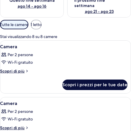
Questo fine settimana
Il prossimo fine
settimana
ago 14 - ago 16
ago 21 - ago 23
Filtri
Tutte le camere
1 letto
disponibili
per
Stai visualizzando 8 su 8 camere
le
Apri
Camera d'albergo con due letti, una sc
8
Camera
camere
tutte
Per 2 persone
le
Wi-Fi gratuito
foto
per
Altri
Scopri di più
dettagli
Camera
per
Scopri i prezzi per le tue date
Camera
Apri
Una camera d'albergo con un letto gra
9
Camera
tutte
Per 2 persone
le
Wi-Fi gratuito
foto
per
Altri
Scopri di più