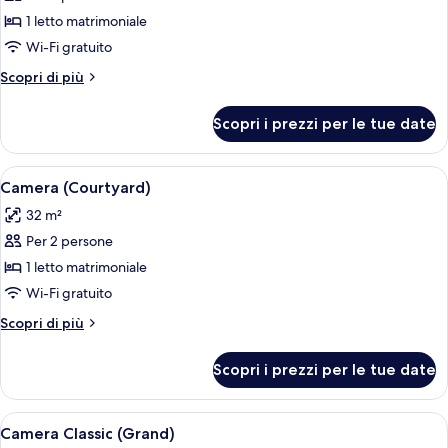
Camera
1 letto matrimoniale
(Park
Wi-Fi gratuito
South)
Altri
Scopri di più
dettagli
per
Scopri i prezzi per le tue date
Camera
(Park
South)
Apri
Una camera d'albergo con due letti, un
8
Camera (Courtyard)
tutte
32 m²
le
Per 2 persone
foto
per
1 letto matrimoniale
Camera
Wi-Fi gratuito
(Courtyard)
Altri
Scopri di più
dettagli
per
Scopri i prezzi per le tue date
Camera
(Courtyard)
Apri
Una camera d'albergo con due letti, un
9
Camera Classic (Grand)
tutte