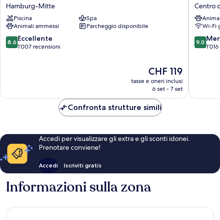
Méridien
Marriott
Hamburg-Mitte
Centro 
Hamburg
Hotel
Piscina
Spa
Anima
Hamburg-
Centro
Animali ammessi
Parcheggio disponibile
Wi-Fi 
Mitte
di
Amburg
8.6
9.0
Eccellente
Mer
8.6
9.0
su
su
1’007 recensioni
1’016
10,
10,
Eccellente,
Meravigl
Il
CHF 119
1’007
1’016
prezzo
tasse e oneri inclusi
recensioni
recensio
attuale
6 set - 7 set
è
CHF 119
Confronta strutture simili
Accedi per visualizzare gli extra e gli sconti idonei.
Prenotare conviene!
Accedi
Iscriviti gratis
Informazioni sulla zona