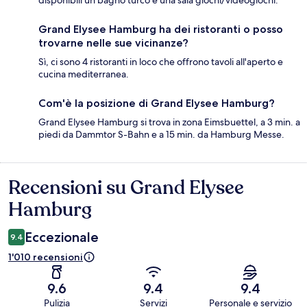
Grand Elysee Hamburg ha dei ristoranti o posso
trovarne nelle sue vicinanze?
Sì, ci sono 4 ristoranti in loco che offrono tavoli all'aperto e
cucina mediterranea.
Com'è la posizione di Grand Elysee Hamburg?
Grand Elysee Hamburg si trova in zona Eimsbuettel, a 3 min. a
piedi da Dammtor S-Bahn e a 15 min. da Hamburg Messe.
Recensioni su Grand Elysee
Recensioni
Hamburg
Eccezionale
9.4
1'010 recensioni
9.6
9.4
9.4
Pulizia
Servizi
Personale e servizio