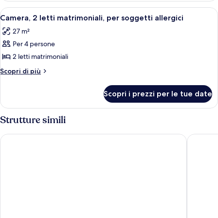
per
letto
Apri
Biancheria da letto di alta qualità, cop
6
soggetti
king,
Camera, 2 letti matrimoniali, per soggetti allergici
tutte
per
allergici
27 m²
soggetti
le
allergici
Per 4 persone
foto
per
2 letti matrimoniali
Camera,
Altri
Scopri di più
2
dettagli
per
letti
Scopri i prezzi per le tue date
Camera,
matrimoniali,
2
per
letti
Strutture simili
soggetti
matrimoniali,
per
allergici
Hyatt Regency O'Hare Chicago
Holiday 
soggetti
allergici