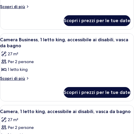
1
Altri
Scopri di più
dettagli
letto
per
king,
Scopri i prezzi per le tue date
Camera,
accessibile
1
ai
letto
Apri
Un terminal aeroportuale con diversi liv
8
king,
disabili,
Camera Business, 1 letto king, accessibile ai disabili, vasca
tutte
accessibile
da bagno
per
ai
le
soggetti
27 m²
disabili,
foto
allergici
per
Per 2 persone
per
soggetti
1 letto king
Camera
allergici
Business,
Altri
Scopri di più
dettagli
1
per
letto
Scopri i prezzi per le tue date
Camera
king,
Business,
accessibile
1
Apri
Una camera d'albergo con un letto, una s
7
letto
ai
Camera, 1 letto king, accessibile ai disabili, vasca da bagno
tutte
king,
disabili,
27 m²
accessibile
le
vasca
ai
Per 2 persone
foto
da
disabili,