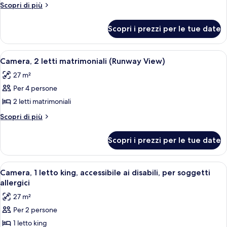
Camera,
da
Altri
Scopri di più
bagno
1
dettagli
per
letto
Scopri i prezzi per le tue date
Camera,
king
1
(Runway
letto
Apri
Biancheria da letto di alta qualità, cop
7
View)
king
Camera, 2 letti matrimoniali (Runway View)
tutte
(Runway
27 m²
View)
le
Per 4 persone
foto
per
2 letti matrimoniali
Camera,
Altri
Scopri di più
2
dettagli
per
letti
Scopri i prezzi per le tue date
Camera,
matrimoniali
2
(Runway
letti
Apri
Una camera d'albergo con un letto gran
8
View)
matrimoniali
Camera, 1 letto king, accessibile ai disabili, per soggetti
tutte
(Runway
allergici
View)
le
27 m²
foto
Per 2 persone
per
1 letto king
Camera,