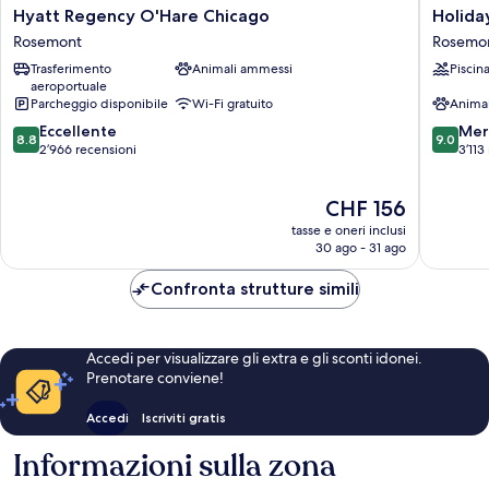
Hyatt
Holiday
Hyatt Regency O'Hare Chicago
Holida
Regency
Inn
Rosemont
Rosemo
O'Hare
Chicago
Trasferimento
Animali ammessi
Piscin
Chicago
O'Hare
aeroportuale
Rosemont
–
Parcheggio disponibile
Wi-Fi gratuito
Anima
Rosemo
8.8
9.0
Eccellente
by
Mer
8.8
9.0
su
su
2’966 recensioni
IHG
3’113
10,
10,
Rosemo
Eccellente,
Meravigl
Il
CHF 156
2’966
3’113
prezzo
recensioni
recensio
tasse e oneri inclusi
attuale
30 ago - 31 ago
è
CHF 156
Confronta strutture simili
Accedi per visualizzare gli extra e gli sconti idonei.
Prenotare conviene!
Accedi
Iscriviti gratis
Informazioni sulla zona