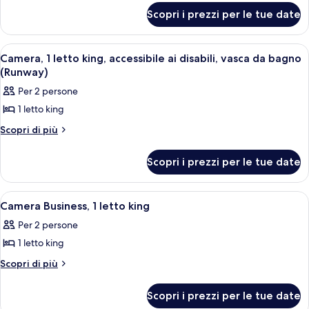
per
Business,
Scopri i prezzi per le tue date
Camera
2
Business,
letti
2
Apri
Un terminal aeroportuale con diversi liv
8
letti
matrimoniali
Camera, 1 letto king, accessibile ai disabili, vasca da bagno
tutte
matrimoniali
(Runway)
le
Per 2 persone
foto
1 letto king
per
Camera,
Altri
Scopri di più
dettagli
1
per
letto
Scopri i prezzi per le tue date
Camera,
king,
1
letto
accessibile
Apri
Biancheria da letto di alta qualità, cop
5
king,
Camera Business, 1 letto king
ai
tutte
accessibile
disabili,
Per 2 persone
ai
le
vasca
disabili,
1 letto king
foto
vasca
da
per
Altri
Scopri di più
da
bagno
dettagli
Camera
bagno
(Runway)
per
(Runway)
Business,
Scopri i prezzi per le tue date
Camera