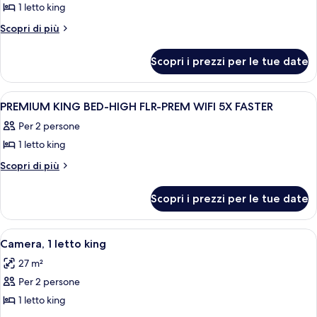
1 letto king
foto
per
Altri
Scopri di più
dettagli
King
per
Room
Scopri i prezzi per le tue date
King
Room
Apri
Biancheria da letto di alta qualità, cop
6
PREMIUM KING BED-HIGH FLR-PREM WIFI 5X FASTER
tutte
Per 2 persone
le
1 letto king
foto
per
Altri
Scopri di più
dettagli
PREMIUM
per
KING
Scopri i prezzi per le tue date
PREMIUM
BED-
KING
HIGH
BED-
Apri
Camera d'albergo con un grande letto,
8
HIGH
FLR-
Camera, 1 letto king
tutte
FLR-
PREM
27 m²
PREM
le
WIFI
WIFI
Per 2 persone
foto
5X
5X
per
1 letto king
FASTER
FASTER