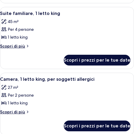
1
Business,
letto
1
Apri
Una camera d'albergo con un letto, un
5
letto
king
Suite familiare, 1 letto king
tutte
king
45 m²
le
Per 4 persone
foto
per
1 letto king
Suite
Altri
Scopri di più
familiare,
dettagli
per
1
Scopri i prezzi per le tue date
Suite
letto
familiare,
king
1
Apri
Una camera d'albergo con un letto gran
6
letto
Camera, 1 letto king, per soggetti allergici
tutte
king
27 m²
le
Per 2 persone
foto
per
1 letto king
Camera,
Altri
Scopri di più
1
dettagli
per
letto
Scopri i prezzi per le tue date
Camera,
king,
1