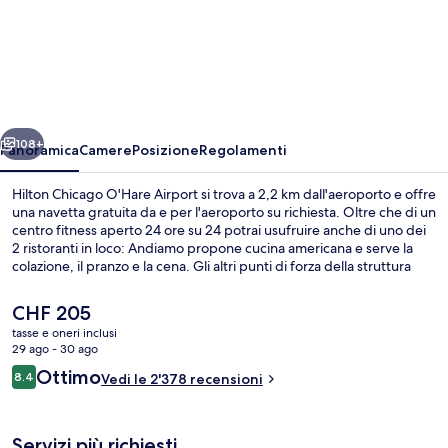
Hilton
Chicago
O'Hare
Airport
ietro
Avanti
108+
Panoramica
Camere
Posizione
Regolamenti
Hilton Chicago O'Hare Airport si trova a 2,2 km dall'aeroporto e offre
una navetta gratuita da e per l'aeroporto su richiesta. Oltre che di un
centro fitness aperto 24 ore su 24 potrai usufruire anche di uno dei
2 ristoranti in loco: Andiamo propone cucina americana e serve la
colazione, il pranzo e la cena. Gli altri punti di forza della struttura
includono un bar/lounge, uno snack bar e una terrazza. Le
recensioni dei viaggiatori menzionano il personale gentile e la
Il
CHF 205
posizione invidiabile. La struttura è comoda per usare i mezzi
prezzo
tasse e oneri inclusi
pubblici: Stazione metro di O’Hare è solo a pochi passi.
attuale
29 ago - 30 ago
TV 55 pollici con canali via cavo, cons
è
Recensioni
Ottimo
8.4
Vedi le 2'378 recensioni
CHF 205
8.4 su 10
Servizi più richiesti