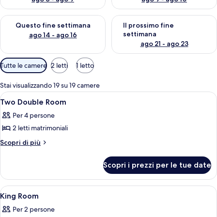
Verifica la disponibilità per questo fine settimana, ago 14 - ag
Verifica la disponibilità per i
Questo fine settimana
Il prossimo fine
settimana
ago 14 - ago 16
ago 21 - ago 23
Filtri
Tutte le camere
2 letti
1 letto
disponibili
per
Stai visualizzando 19 su 19 camere
le
Apri
Biancheria da letto di alta qualità, cop
2
Two Double Room
camere
tutte
Per 4 persone
le
2 letti matrimoniali
foto
per
Altri
Scopri di più
dettagli
Two
per
Double
Scopri i prezzi per le tue date
Two
Room
Double
Room
Apri
Biancheria da letto di alta qualità, cop
2
King Room
tutte
Per 2 persone
le