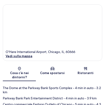
O'Hare International Airport, Chicago, IL, 60666
Vedi sulla mappa
Mappa
Cosa c’è nei
Come spostarsi
Ristoranti
dintorni?
The Dome at the Parkway Bank Sports Complex
- 4 min in auto
- 3.2
km
Parkway Bank Park Entertainment District
- 4 min in auto
- 3.9 km
Centro commerciale Fashion Outlets of Chicago
- 5 min in auto
- 4.3