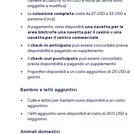
camere al costo di 16.95 USD a notte (le tariffe sono
soggette a modifica).
La
colazione completa
costa da 27 USD a 33 USD a
persona (circa).
A pagamento, sono disponibili
una navetta per le
aree limitrofe
,
una navetta per il casinò
e
una
navetta per il centro commerciale
.
Il
check-in anticipato
può essere concordato previa
disponibilità e pagando un supplemento.
Il
check-out posticipato
può essere concordato
previa disponibilità e pagando un supplemento.
Frigoriferi disponibili a un costo aggiuntivo di 25 USD al
giorno.
Bambini e letti aggiuntivi
Culle e lettini per bambini sono disponibili a un costo
aggiuntivo.
I letti aggiuntivi sono disponibili al costo di 30.0 USD a
soggiorno.
Animali domestici