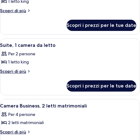
per
1 letto king
vasca
bagno
Camera,
da
Altri
Scopri di più
bagno
1
dettagli
per
letto
Scopri i prezzi per le tue date
Camera,
king,
1
accessibile
letto
Apri
Una camera d'albergo con un letto, un
9
ai
king,
Suite, 1 camera da letto
tutte
accessibile
disabili,
Per 2 persone
ai
le
vasca
disabili,
1 letto king
foto
da
vasca
per
Altri
Scopri di più
da
bagno
dettagli
Suite,
bagno
per
1
Scopri i prezzi per le tue date
Suite,
camera
1
da
camera
Apri
Biancheria da letto di alta qualità, cop
6
da
letto
Camera Business, 2 letti matrimoniali
tutte
letto
Per 4 persone
le
2 letti matrimoniali
foto
per
Altri
Scopri di più
dettagli
Camera