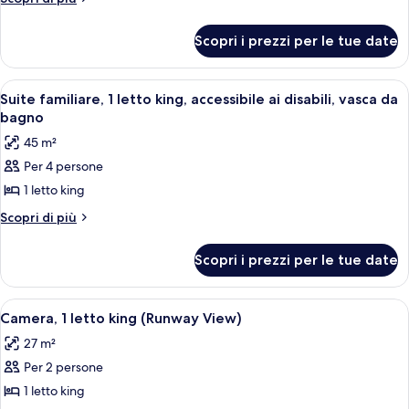
1
dettagli
per
letto
Scopri i prezzi per le tue date
Camera,
king,
1
accessibile
letto
Apri
Una camera d'albergo con divano, due t
7
ai
king,
Suite familiare, 1 letto king, accessibile ai disabili, vasca da
tutte
accessibile
disabili
bagno
ai
le
45 m²
disabili
foto
Per 4 persone
per
1 letto king
Suite
familiare,
Altri
Scopri di più
dettagli
1
per
letto
Scopri i prezzi per le tue date
Suite
king,
familiare,
accessibile
1
Apri
Un terminal aeroportuale con diversi liv
7
letto
ai
Camera, 1 letto king (Runway View)
tutte
king,
disabili,
27 m²
accessibile
le
vasca
ai
Per 2 persone
foto
da
disabili,
per
1 letto king
vasca
bagno