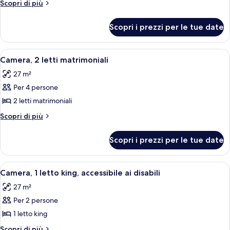
Camera,
Altri
Scopri di più
1
dettagli
per
letto
Scopri i prezzi per le tue date
Camera,
king
1
letto
Apri
Biancheria da letto di alta qualità, cop
6
king
Camera, 2 letti matrimoniali
tutte
27 m²
le
Per 4 persone
foto
per
2 letti matrimoniali
Camera,
Altri
Scopri di più
2
dettagli
per
letti
Scopri i prezzi per le tue date
Camera,
matrimoniali
2
letti
Apri
Una camera d'albergo con un letto gran
11
matrimoniali
Camera, 1 letto king, accessibile ai disabili
tutte
27 m²
le
Per 2 persone
foto
per
1 letto king
Camera,
Altri
Scopri di più