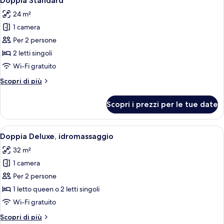
Doppia Standard
tutte
24 m²
le
1 camera
foto
per
Per 2 persone
Doppia
2 letti singoli
Standard
Wi-Fi gratuito
Altri
Scopri di più
dettagli
per
Scopri i prezzi per le tue date
Doppia
Standard
Apri
Minibar, cassaforte in camera, una scr
8
Doppia Deluxe, idromassaggio
tutte
32 m²
le
1 camera
foto
per
Per 2 persone
Doppia
1 letto queen o 2 letti singoli
Deluxe,
Wi-Fi gratuito
idromassaggio
Altri
Scopri di più