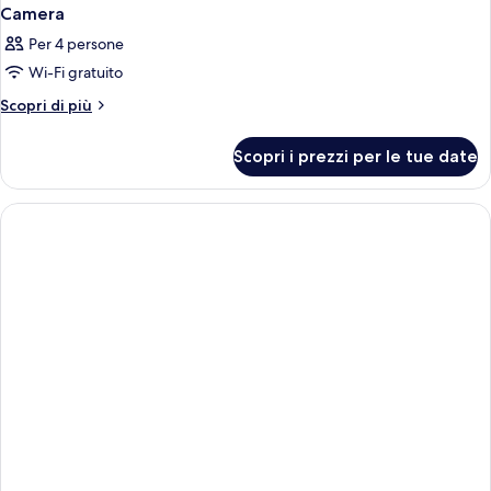
Camera
Per 4 persone
Wi-Fi gratuito
Altri
Scopri di più
dettagli
per
Scopri i prezzi per le tue date
Camera