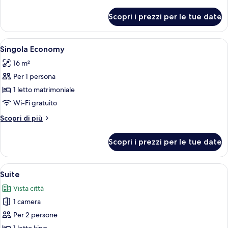
dettagli
per
Scopri i prezzi per le tue date
Doppia
Deluxe,
idromassaggio
Apri
Una camera da letto con finestra sul 
9
Singola Economy
tutte
16 m²
le
Per 1 persona
foto
per
1 letto matrimoniale
Singola
Wi-Fi gratuito
Economy
Altri
Scopri di più
dettagli
per
Scopri i prezzi per le tue date
Singola
Economy
Apri
Una camera da letto moderna con un let
9
Suite
tutte
Vista città
le
1 camera
foto
per
Per 2 persone
Suite