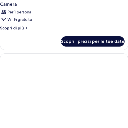
Camera
Per 1 persona
Wi-Fi gratuito
Altri
Scopri di più
dettagli
per
Scopri i prezzi per le tue date
Camera