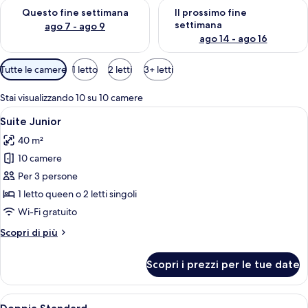
Verifica la disponibilità per questo fine settimana, ago 7 - ago
Verifica la disponibilità per il
Questo fine settimana
Il prossimo fine
settimana
ago 7 - ago 9
ago 14 - ago 16
Filtri
Tutte le camere
1 letto
2 letti
3+ letti
disponibili
per
Stai visualizzando 10 su 10 camere
le
Apri
Una camera d'hotel moderna con divano,
10
Suite Junior
camere
tutte
40 m²
le
10 camere
foto
per
Per 3 persone
Suite
1 letto queen o 2 letti singoli
Junior
Wi-Fi gratuito
Altri
Scopri di più
dettagli
per
Scopri i prezzi per le tue date
Suite
Junior
Apri
Camera d'albergo con un letto matrimon
6