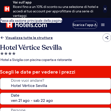
Vai sull’app
Ricevi fino a un 10% di sconto su una selezione di hotel e
accedi al tuo account per approfittare di una serie di
vantaggi.
Passa alla sezione principale della pagina
Scarica l’app
Visualizza tutte le strutture
Hotel Vértice Sevilla
Struttura
a
Hotel a Siviglia con piscina coperta e ristorante
4.0
stelle
Scegli le date per vedere i prezzi
Dove vuoi andare?
Date
Persone