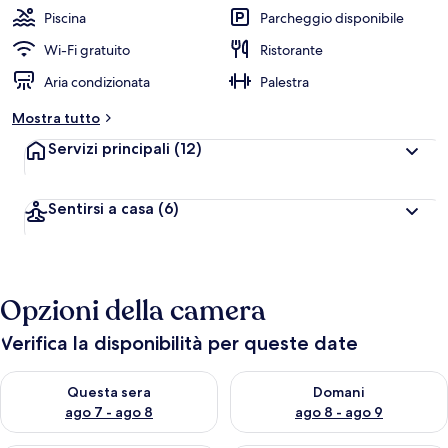
Piscina
Parcheggio disponibile
Wi-Fi gratuito
Ristorante
Aria condizionata
Palestra
Mostra tutto
Servizi principali
(12)
Sentirsi a casa
(6)
Opzioni della camera
Verifica la disponibilità per queste date
Verifica la disponibilità per questa sera, ago 7 - ago 8
Verifica la disponibilità per d
Questa sera
Domani
ago 7 - ago 8
ago 8 - ago 9