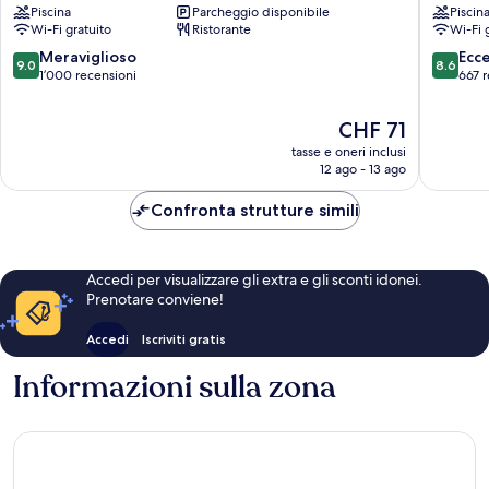
Piscina
Parcheggio disponibile
Piscin
Sevilla
Bormujo
Wi-Fi gratuito
Ristorante
Wi-Fi 
Macarena
Norte
9.0
8.6
Meraviglioso
Ecc
9.0
8.6
su
su
1’000 recensioni
667 r
10,
10,
Meraviglioso,
Eccellen
Il
CHF 71
1’000
667
prezzo
tasse e oneri inclusi
recensioni
recensio
attuale
12 ago - 13 ago
è
CHF 71
Confronta strutture simili
Accedi per visualizzare gli extra e gli sconti idonei.
Prenotare conviene!
Accedi
Iscriviti gratis
Informazioni sulla zona