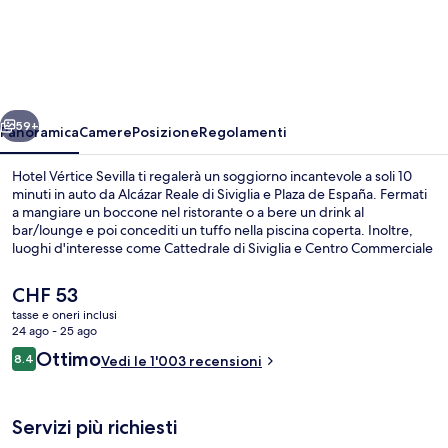
Vértice
Sevilla
ietro
Avanti
59+
Panoramica
Camere
Posizione
Regolamenti
Hotel Vértice Sevilla ti regalerà un soggiorno incantevole a soli 10
minuti in auto da Alcázar Reale di Siviglia e Plaza de España. Fermati
a mangiare un boccone nel ristorante o a bere un drink al
bar/lounge e poi concediti un tuffo nella piscina coperta. Inoltre,
luoghi d'interesse come Cattedrale di Siviglia e Centro Commerciale
Plaza de Armas si trovano a poca distanza in auto dalla struttura. Le
recensioni degli ospiti lodano il personale gentile della struttura.
Il
CHF 53
prezzo
tasse e oneri inclusi
attuale
24 ago - 25 ago
Piscina coperta
è
Recensioni
Ottimo
8.4
Vedi le 1'003 recensioni
CHF 53
8.4 su 10
Servizi più richiesti