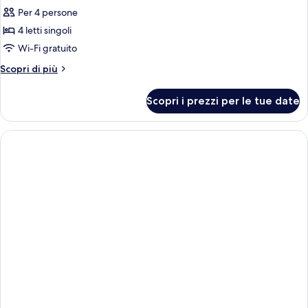
Per 4 persone
foto
per
4 letti singoli
Quadrupla
Wi-Fi gratuito
familiare
Altri
Scopri di più
dettagli
per
Scopri i prezzi per le tue date
Quadrupla
familiare