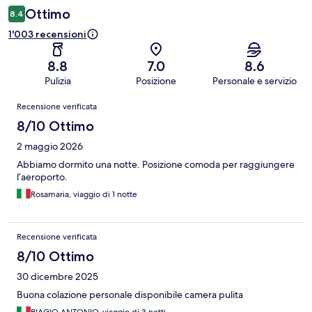
Ottimo
8.4
1'003 recensioni
8.8
7.0
8.6
Pulizia
Posizione
Personale e servizio
Recensioni
Recensione verificata
8/10 Ottimo
2 maggio 2026
Abbiamo dormito una notte. Posizione comoda per raggiungere
l’aeroporto.
Rosamaria, viaggio di 1 notte
Recensione verificata
8/10 Ottimo
30 dicembre 2025
Buona colazione personale disponibile camera pulita