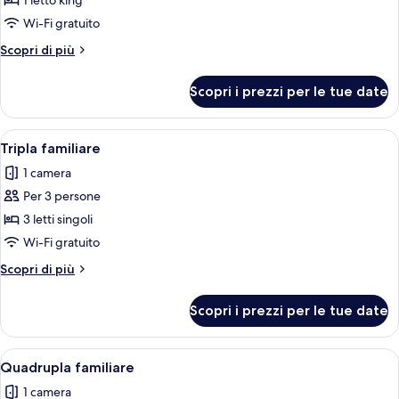
1 letto king
Wi-Fi gratuito
Altri
Scopri di più
dettagli
per
Scopri i prezzi per le tue date
Suite
Apri
Una camera d'albergo con un letto gra
5
Tripla familiare
tutte
1 camera
le
Per 3 persone
foto
per
3 letti singoli
Tripla
Wi-Fi gratuito
familiare
Altri
Scopri di più
dettagli
per
Scopri i prezzi per le tue date
Tripla
familiare
Apri
Una camera d'albergo con un letto, un
5
Quadrupla familiare
tutte
1 camera
le