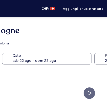
•
CHF
Aggiungi la tua struttura
logne
Colonia
Date
P