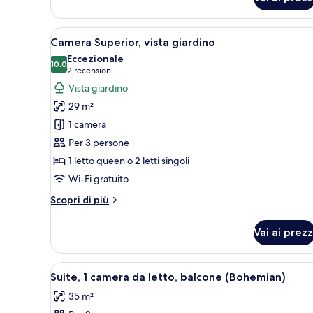
Camera
Premium,
vista
Apri
Una camera d'hotel moderna con 
12
città
Camera Superior, vista giardino
tutte
Eccezionale
le
10.0
10.0 su 10
(2
2 recensioni
foto
recensioni)
Vista giardino
per
29 m²
Camera
1 camera
Superior,
Per 3 persone
vista
1 letto queen o 2 letti singoli
giardino
Wi-Fi gratuito
Altri
Scopri di più
dettagli
per
Vai ai prezz
Camera
Superior,
vista
Apri
Una camera da letto moderna co
8
giardino
Suite, 1 camera da letto, balcone (Bohemian)
tutte
35 m²
le