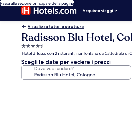
Passa alla sezione principale della pagina
Acquista viaggi
Visualizza tutte le strutture
Radisson Blu Hotel, Co
Struttura
a
Hotel di lusso con 2 ristoranti, non lontano da Cattedrale di 
4.5
Scegli le date per vedere i prezzi
stelle
Dove vuoi andare?
Galleria
fotografica
per
Radisson
Blu
Hotel,