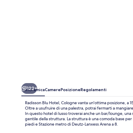
Cologne
122+
Panoramica
Camere
Posizione
Regolamenti
Radisson Blu Hotel, Cologne vanta un'ottima posizione, a 15
Oltre a usufruire di una palestra, potrai fermarti a mangiare
In questo hotel di lusso troverai anche un bar/lounge, una s
gentile della struttura. La struttura è una comoda base per 
piedi e Stazione metro di Deutz-Lanxess Arena a 8.