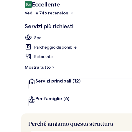
Recensioni
Eccellente
8.6
8.6 su 10
Vedi le 746 recensioni
Hall
Servizi più richiesti
Spa
Parcheggio disponibile
Ristorante
Mostra tutto
Servizi principali
(12)
Per famiglie
(6)
Perché amiamo questa struttura