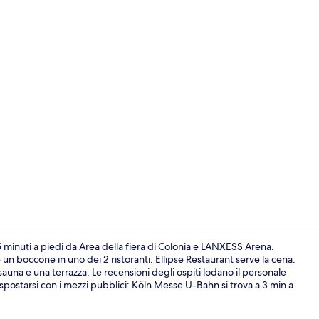
Video strutt
 minuti a piedi da Area della fiera di Colonia e LANXESS Arena.
 un boccone in uno dei 2 ristoranti: Ellipse Restaurant serve la cena.
auna e una terrazza. Le recensioni degli ospiti lodano il personale
Terrazza/pat
spostarsi con i mezzi pubblici: Köln Messe U-Bahn si trova a 3 min a