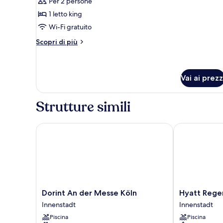
Per 2 persone
foto
per
1 letto king
Suite,
Wi-Fi gratuito
1
Altri
Scopri di più
camera
dettagli
da
per
Suite,
letto,
1
Vai ai prezz
balcone
camera
(Bohemian)
da
Strutture simili
letto,
balcone
(Bohemian)
Dorint An der Messe Köln
Hyatt Regenc
Dorint
Hyatt
Dorint An der Messe Köln
Hyatt Rege
An
Regency
Innenstadt
Innenstadt
der
Cologne
Piscina
Piscina
Messe
Innenstadt