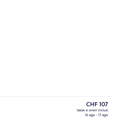
Esterni
ura
Il
CHF 107
prezzo
tasse e oneri inclusi
attuale
16 ago - 17 ago
io
Hall
è
CHF 107