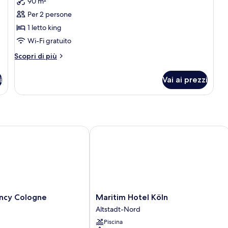
90 m²
foto
per
Per 2 persone
Suite
1 letto king
Presidenziale
Wi-Fi gratuito
(Cathedral
Altri
Scopri di più
View)
dettagli
per
i
Vai ai prezzi
Suite
Presidenziale
(Cathedral
View)
y Cologne
Maritim Hotel Köln
Maritim
ncy Cologne
Maritim Hotel Köln
Hotel
Altstadt-Nord
Köln
Piscina
Altstadt-