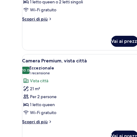
1 letto queen o 2 letti singoli
Standard
Wi-Fi gratuito
Altri
Scopri di più
dettagli
per
Camera
Standard
Vai ai prezz
Apri
Una moderna camera d'albergo co
11
Camera Premium, vista città
tutte
Eccezionale
le
10.0
10.0 su 10
(1
1 recensione
foto
recensione)
Vista città
per
21 m²
Camera
Per 2 persone
Premium,
1 letto queen
vista
Wi-Fi gratuito
città
Altri
Scopri di più
dettagli
per
Vai ai prezz