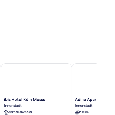
ibis Hotel Köln Messe
Adina Apartment Hote
ibis
Adina
ibis Hotel Köln Messe
Adina Apartment Ho
Hotel
Apartment
Innenstadt
Innenstadt
Köln
Hotel
Animali ammessi
Piscina
Messe
Cologne