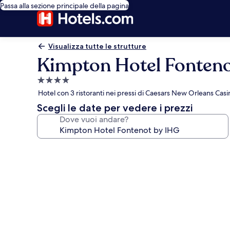
Passa alla sezione principale della pagina
Visualizza tutte le strutture
Kimpton Hotel Fonteno
Struttura
a
Hotel con 3 ristoranti nei pressi di Caesars New Orleans Casi
4.0
Scegli le date per vedere i prezzi
stelle
Dove vuoi andare?
Galleria
fotografica
per
Kimpton
Hotel
Fontenot