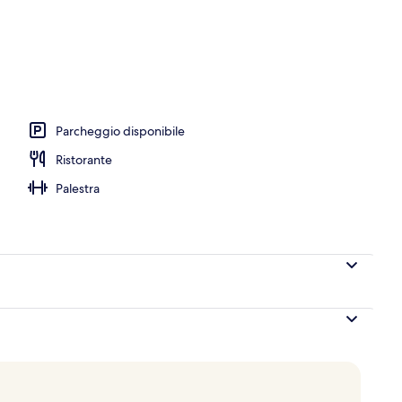
aperti a colazione, a pranzo, a cena e per il brunch
Parcheggio disponibile
Ristorante
Palestra