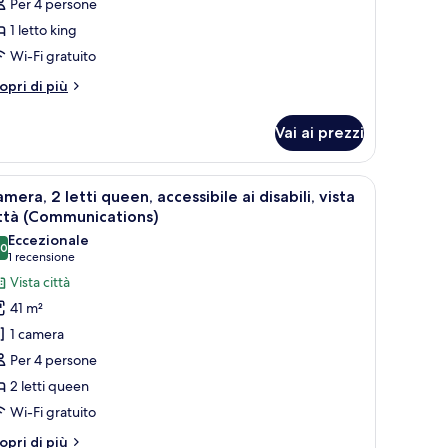
Per 4 persone
ite,
1 letto king
amera
Wi-Fi gratuito
a
tri
opri di più
tto,
ttagli
ccessibile
r
Vai ai prezzi
ite,
sabili
mera
 scrivania, una sedia, una lampada e vista sulla città attraverso ampie finest
pri
Un letto rifatto con cuscini bianchi e rossi,
Mobility,
4
mera, 2 letti queen, accessibile ai disabili, vista
utte
tto,
ommunications)
ttà (Communications)
cessibile
Eccezionale
.0
oto
10.0 su 10
(1
1 recensione
sabili
er
recensione)
Vista città
obility,
amera,
mmunications)
41 m²
1 camera
tti
Per 4 persone
ueen,
2 letti queen
ccessibile
Wi-Fi gratuito
sabili,
tri
opri di più