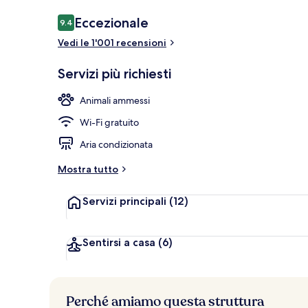
Recensioni
Eccezionale
9.4
9.4 su 10
Vedi le 1'001 recensioni
3 ristoranti; 
Servizi più richiesti
Animali ammessi
Wi-Fi gratuito
Aria condizionata
Mostra tutto
Servizi principali
(12)
Sentirsi a casa
(6)
Perché amiamo questa struttura