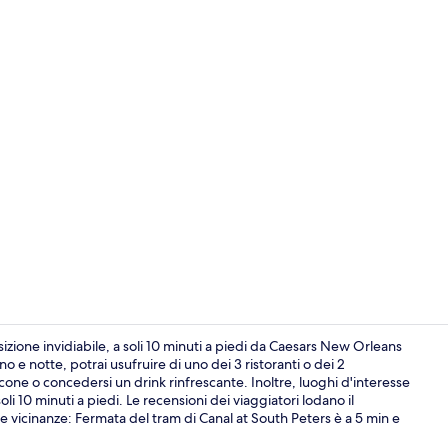
Esterni
zione invidiabile, a soli 10 minuti a piedi da Caesars New Orleans
o e notte, potrai usufruire di uno dei 3 ristoranti o dei 2
cone o concedersi un drink rinfrescante. Inoltre, luoghi d'interesse
Sala per riun
 10 minuti a piedi. Le recensioni dei viaggiatori lodano il
lle vicinanze: Fermata del tram di Canal at South Peters è a 5 min e