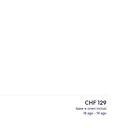
Sala per riunioni
Il
CHF 129
prezzo
tasse e oneri inclusi
attuale
18 ago - 19 ago
ioni
3 ristoranti; aperti a colazione, a pran
è
CHF 129