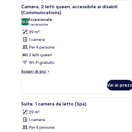
Apri
Una camera d'albergo ordinata
3
Camera, 2 letti queen, accessibile ai disabili
tutte
(Communications)
le
Eccezionale
10.0
foto
10.0 su 10
(1
1 recensione
per
recensione)
39 m²
Camera,
1 camera
2
Per 4 persone
letti
2 letti queen
queen,
Wi-Fi gratuito
accessibile
ai
Altri
Scopri di più
dettagli
disabili
per
(Communications)
Vai ai prezz
Camera,
2
letti
Apri
Una camera d'albergo ordinata
8
queen,
Suite, 1 camera da letto (Spa)
tutte
accessibile
29 m²
ai
le
disabili
1 camera
foto
(Communications)
per
Per 4 persone