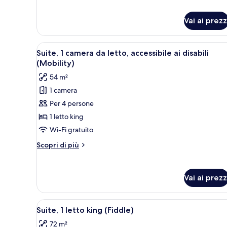
per
Camera
Vai ai prezz
Premium,
1
letto
Apri
Una camera d'albergo ordinata
king,
6
Suite, 1 camera da letto, accessibile ai disabili
tutte
vista
(Mobility)
città
le
54 m²
foto
1 camera
per
Per 4 persone
Suite,
1
1 letto king
camera
Wi-Fi gratuito
da
Altri
Scopri di più
letto,
dettagli
accessibile
per
Suite,
ai
Vai ai prezz
1
disabili
camera
(Mobility)
da
Apri
Una camera da letto con un le
5
letto,
Suite, 1 letto king (Fiddle)
tutte
accessibile
72 m²
ai