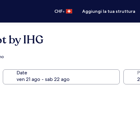
•
CHF
Aggiungi la tua struttura
t by IHG
no
Date
P