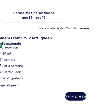
ne settimana, ago 7 - ago 9
Verifica la disponibilità per il prossimo fine settimana, ago 14 
Il prossimo fine settimana
ago 14 - ago 16
Stai visualizzando 26 su 26 camere
 letto, un comodino, una lampada e una pianta in vaso.
pri
Un letto rifatto con cuscini bianchi e rossi,
4
amera Premium, 2 letti queen
utte
Eccezionale
8
9.8 su 10
(21
21 recensioni
oto
recensioni)
39 m²
er
1 camera
amera
Per 4 persone
remium,
2 letti queen
Wi-Fi gratuito
tti
ueen
tri
opri di più
ttagli
r
Vai ai prezzi
amera
emium,