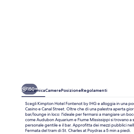
by
IHG
150+
Panoramica
Camere
Posizione
Regolamenti
Scegli Kimpton Hotel Fontenot by IHG e alloggia in una posi
Casino e Canal Street. Oltre che di una palestra aperta giorn
bar/lounge in loco: l'ideale per fermarsi a mangiare un boc
come Audubon Aquarium e Fiume Mississippi si trovano a soli
personale gentile e il bar. Approfitta dei mezzi pubblici ne
Fermata del tram di St. Charles at Poydras a 5 min a piedi.