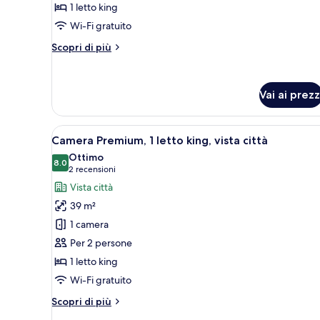
Suite,
1 letto king
1
Wi-Fi gratuito
camera
Altri
Scopri di più
da
dettagli
letto
per
Suite,
(Spa)
Vai ai prezz
1
camera
da
Apri
Una camera d'albergo ordinata
letto
10
Camera Premium, 1 letto king, vista città
tutte
(Spa)
Ottimo
le
8.0
8.0 su 10
(2
2 recensioni
foto
recensioni)
Vista città
per
39 m²
Camera
1 camera
Premium,
Per 2 persone
1
1 letto king
letto
king,
Wi-Fi gratuito
vista
Altri
Scopri di più
città
dettagli