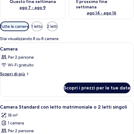
Questo fine settimana
Il prossimo fine
settimana
ago 7 - ago 9
ago 14 - ago 16
Filtri
Tutte le camere
1 letto
2 letti
disponibili
per
Stai visualizzando 8 su 8 camere
le
Apri
Una camera d'albergo con un letto, un
6
Camera
camere
tutte
Per 2 persone
le
Wi-Fi gratuito
foto
per
Altri
Scopri di più
dettagli
Camera
per
Scopri i prezzi per le tue date
Camera
Apri
Una moderna camera d'hotel con un le
8
Camera Standard con letto matrimoniale o 2 letti singoli
tutte
18 m²
le
1 camera
foto
per
Per 2 persone