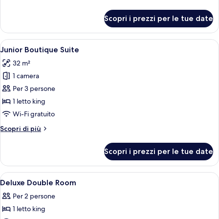
dettagli
per
Scopri i prezzi per le tue date
Doppia
Junior
Apri
Una camera d'albergo moderna con un d
12
Junior Boutique Suite
tutte
32 m²
le
1 camera
foto
per
Per 3 persone
Junior
1 letto king
Boutique
Wi-Fi gratuito
Suite
Altri
Scopri di più
dettagli
per
Scopri i prezzi per le tue date
Junior
Boutique
Suite
Apri
Una camera d'albergo con un letto, com
11
Deluxe Double Room
tutte
Per 2 persone
le
1 letto king
foto