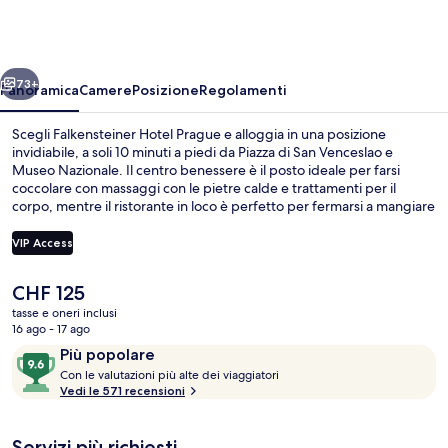
Prague
ietro
Avanti
73+
Panoramica
Camere
Posizione
Regolamenti
Scegli Falkensteiner Hotel Prague e alloggia in una posizione
invidiabile, a soli 10 minuti a piedi da Piazza di San Venceslao e
Museo Nazionale. Il centro benessere è il posto ideale per farsi
coccolare con massaggi con le pietre calde e trattamenti per il
corpo, mentre il ristorante in loco è perfetto per fermarsi a mangiare
un boccone. Gli altri punti di forza di questo hotel di lusso sono un
bar/lounge, una palestra e un bagno turco. Le recensioni dei
VIP Access
viaggiatori lodano il personale gentile e la posizione invidiabile. La
struttura è una comoda base per spostarsi con i mezzi pubblici:
Il
CHF 125
Fermata del tram Jindřišská si trova a 4 min a piedi e Stazione metro
Ristorante
prezzo
di Muzeum a 6.
tasse e oneri inclusi
attuale
16 ago - 17 ago
è
Recensioni
9.6
Più popolare
CHF 125
C
su
Con le valutazioni più alte dei viaggiatori
o
Vedi le 571 recensioni
10,
n
Più
popolare
Servizi più richiesti
l