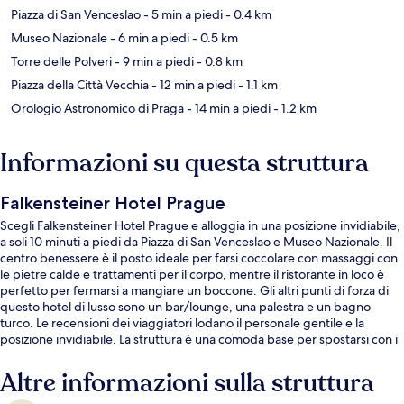
Piazza di San Venceslao
- 5 min a piedi
- 0.4 km
Museo Nazionale
- 6 min a piedi
- 0.5 km
Torre delle Polveri
- 9 min a piedi
- 0.8 km
Piazza della Città Vecchia
- 12 min a piedi
- 1.1 km
Orologio Astronomico di Praga
- 14 min a piedi
- 1.2 km
Informazioni su questa struttura
Falkensteiner Hotel Prague
Scegli Falkensteiner Hotel Prague e alloggia in una posizione invidiabile,
a soli 10 minuti a piedi da Piazza di San Venceslao e Museo Nazionale. Il
centro benessere è il posto ideale per farsi coccolare con massaggi con
le pietre calde e trattamenti per il corpo, mentre il ristorante in loco è
perfetto per fermarsi a mangiare un boccone. Gli altri punti di forza di
questo hotel di lusso sono un bar/lounge, una palestra e un bagno
turco. Le recensioni dei viaggiatori lodano il personale gentile e la
posizione invidiabile. La struttura è una comoda base per spostarsi con i
mezzi pubblici: Fermata del tram Jindřišská si trova a 4 min a piedi e
Stazione metro di Muzeum a 6.
Altre informazioni sulla struttura