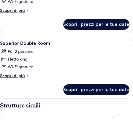
per
Wi-Fi gratuito
Deluxe
Altri
Scopri di più
Double
dettagli
per
Room
Scopri i prezzi per le tue date
Deluxe
Double
Room
Apri
Una camera d'albergo moderna con un 
13
Superior Double Room
tutte
Per 2 persone
le
1 letto king
foto
per
Wi-Fi gratuito
Superior
Altri
Scopri di più
Double
dettagli
per
Room
Scopri i prezzi per le tue date
Superior
Double
Room
Strutture simili
NH Collection Prague Carlo IV
Hilton P