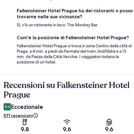
Falkensteiner Hotel Prague ha dei ristoranti o posso
trovarne nelle sue vicinanze?
Sì, c'è un ristorante in loco: The Monkey Bar.
Com'è la posizione di Falkensteiner Hotel Prague?
Falkensteiner Hotel Prague si trova in zona Centro della città di
Praga, a 4 min. a piedi da Fermata del tram Jindřišská e a 13
min. da Piazza della Città Vecchia. I viaggiatori lodano la
posizione di un hotel.
Recensioni su Falkensteiner Hotel
Recensioni
Prague
Eccezionale
9.6
571 recensioni
9.8
9.6
9.6