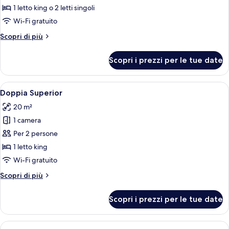
Camera
1 letto king o 2 letti singoli
Standard
Wi-Fi gratuito
con
Altri
Scopri di più
letto
dettagli
matrimoniale
per
Scopri i prezzi per le tue date
Camera
o
Standard
2
con
Apri
Una camera d'albergo moderna con un l
letti
7
letto
Doppia Superior
tutte
singoli
matrimoniale
20 m²
o
le
2
1 camera
foto
letti
per
Per 2 persone
singoli
Doppia
1 letto king
Superior
Wi-Fi gratuito
Altri
Scopri di più
dettagli
per
Scopri i prezzi per le tue date
Doppia
Superior
Apri
Una camera d'albergo moderna con un l