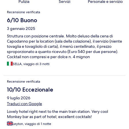
Pulizia
Servizi
Personale e servizio
Recensioni
Recensione verificata
6/10 Buono
3 gennaio 2025
Struttura con posizione centrale. Molto deluso della cena di
Capodanno per la location (sala della colazione), il servizio (niente
tovaglia e tovagliolo di carta), il menù centellinato, il prezzo
sproporzionato a quanto ricevuto (Euro 540 per due persone).
Cocktail non compresi e per dolce n. 4 mignon
SELLA, viaggio di 3 notti
Recensione verificata
10/10 Eccezionale
9 luglio 2026
Traduci con Google
Lovely hotel right next to the main train station. Very cool
Monkey bar as part of hotel; excellent cocktails!
Leyton, viaggio di 1 notte