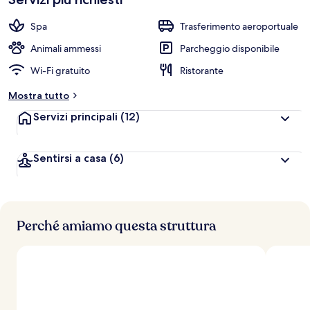
e
Spa
Trasferimento aeroportuale
v
a
Animali ammessi
Parcheggio disponibile
l
Wi-Fi gratuito
Ristorante
u
t
Mostra tutto
a
z
Servizi principali
(12)
i
o
n
Sentirsi a casa
(6)
i
p
i
ù
Perché amiamo questa struttura
a
l
t
e
d
e