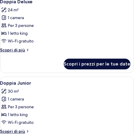
11
Doppia Deluxe
tutte
24 m²
le
1 camera
foto
per
Per 3 persone
Doppia
1 letto king
Deluxe
Wi-Fi gratuito
Altri
Scopri di più
dettagli
per
Scopri i prezzi per le tue date
Doppia
Deluxe
Apri
Una camera d'albergo moderna con un 
6
Doppia Junior
tutte
30 m²
le
1 camera
foto
per
Per 3 persone
Doppia
1 letto king
Junior
Wi-Fi gratuito
Altri
Scopri di più