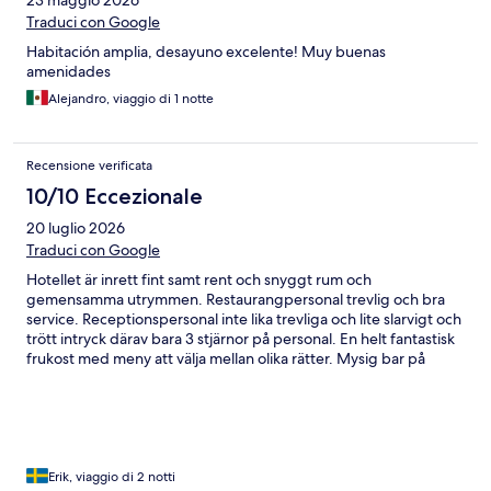
Traduci con Google
Habitación amplia, desayuno excelente! Muy buenas
amenidades
Alejandro, viaggio di 1 notte
Recensione verificata
10/10 Eccezionale
20 luglio 2026
Traduci con Google
Hotellet är inrett fint samt rent och snyggt rum och
gemensamma utrymmen. Restaurangpersonal trevlig och bra
service. Receptionspersonal inte lika trevliga och lite slarvigt och
trött intryck därav bara 3 stjärnor på personal. En helt fantastisk
frukost med meny att välja mellan olika rätter. Mysig bar på
innergården.
Erik, viaggio di 2 notti