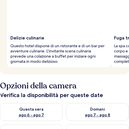
i
v
i
a
g
g
Delizie culinarie
Fuga t
i
Questo hotel dispone di un ristorante e di un bar per
La spa c
a
avventure culinarie. L'invitante scena culinaria
corpo e 
t
prevede una colazione a buffet per iniziare ogni
massaggi
o
giornata in modo delizioso.
complet
r
i
Opzioni della camera
Verifica la disponibilità per queste date
Verifica la disponibilità per questa sera, ago 6 - ago 7
Verifica la disponibilità per d
Questa sera
Domani
ago 6 - ago 7
ago 7 - ago 8
Verifica la disponibilità per questo fine settimana, ago 7 - ago
Verifica la disponibilità per il