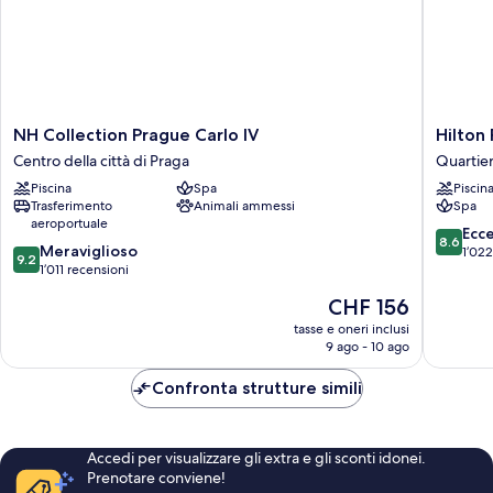
NH
Hilton
NH Collection Prague Carlo IV
Hilton
Collection
Prague
Centro della città di Praga
Quartier
Prague
Atrium
Piscina
Spa
Piscin
Carlo
Quartie
Trasferimento
Animali ammessi
Spa
IV
di
aeroportuale
Centro
Karlín
8.6
Ecc
8.6
9.2
della
Meraviglioso
su
1’022
9.2
su
città
1’011 recensioni
10,
10,
di
Eccellen
Il
CHF 156
Meraviglioso,
Praga
1’022
prezzo
1’011
tasse e oneri inclusi
recensio
attuale
9 ago - 10 ago
recensioni
è
CHF 156
Confronta strutture simili
Accedi per visualizzare gli extra e gli sconti idonei.
Prenotare conviene!