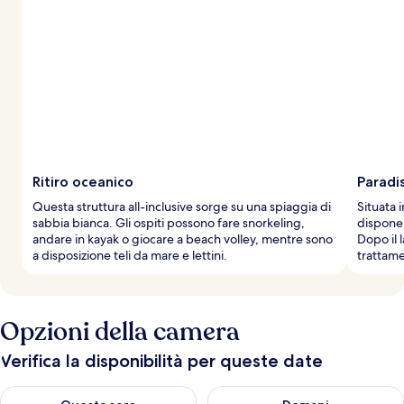
Ritiro oceanico
Paradi
Questa struttura all-inclusive sorge su una spiaggia di
Situata 
sabbia bianca. Gli ospiti possono fare snorkeling,
dispone 
andare in kayak o giocare a beach volley, mentre sono
Dopo il 
a disposizione teli da mare e lettini.
trattame
Opzioni della camera
Verifica la disponibilità per queste date
Verifica la disponibilità per questa sera, ago 9 - ago 10
Verifica la disponibilità per d