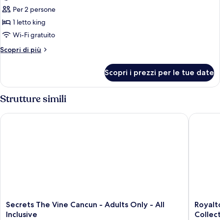
Suite,
-
Per 2 persone
Upper
1
1 letto king
Floors)
letto
Wi-Fi gratuito
king,
Altri
Scopri di più
fronte
dettagli
oceano
per
Scopri i prezzi per le tue date
(Xhale
Suite,
1
Club
letto
Strutture simili
Master)
king,
fronte
Secrets The Vine Cancun - Adults Only - All Inclusive
Royalton
oceano
(Xhale
Club
Master)
Secrets
Royalto
Secrets The Vine Cancun - Adults Only - All
Royalt
The
CHIC
Inclusive
Collect