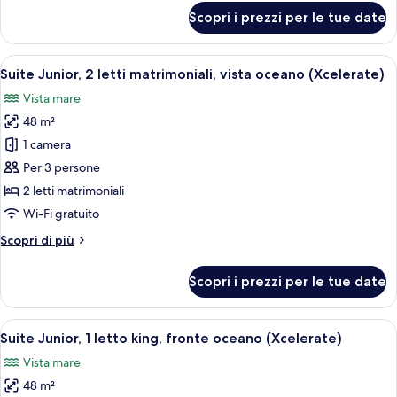
fronte
per
Scopri i prezzi per le tue date
oceano
Suite
Junior,
(Xcelerate)
2
Apri
Una moderna camera d'hotel con due let
6
letti
Suite Junior, 2 letti matrimoniali, vista oceano (Xcelerate)
tutte
matrimoniali,
Vista mare
fronte
le
oceano
48 m²
foto
(Xcelerate)
per
1 camera
Suite
Per 3 persone
Junior,
2 letti matrimoniali
2
Wi-Fi gratuito
letti
Altri
Scopri di più
matrimoniali,
dettagli
vista
per
Scopri i prezzi per le tue date
oceano
Suite
Junior,
(Xcelerate)
2
Apri
Una camera d'albergo moderna con un l
7
letti
Suite Junior, 1 letto king, fronte oceano (Xcelerate)
tutte
matrimoniali,
Vista mare
vista
le
oceano
48 m²
foto