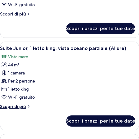
1
Wi-Fi gratuito
letto
Altri
Scopri di più
king,
dettagli
vista
per
Scopri i prezzi per le tue date
oceano
Suite
Junior,
(Allure)
1
Apri
Una camera d'albergo con un letto gra
5
letto
Suite Junior, 1 letto king, vista oceano parziale (Allure)
tutte
king,
Vista mare
vista
le
oceano
44 m²
foto
(Allure)
per
1 camera
Suite
Per 2 persone
Junior,
1 letto king
1
Wi-Fi gratuito
letto
Altri
Scopri di più
king,
dettagli
vista
per
Scopri i prezzi per le tue date
oceano
Suite
Junior,
parziale
1
Apri
Una camera d'albergo con due letti, una
(Allure)