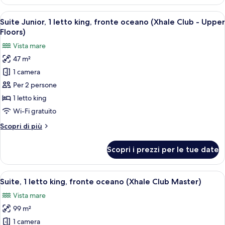
Junior,
Club
2
Apri
Camera d'albergo moderna con un letto
-
8
letti
Suite Junior, 1 letto king, fronte oceano (Xhale Club - Upper
tutte
Upper
matrimoniali,
Floors)
fronte
le
Floors)
Vista mare
oceano
foto
(Xhale
47 m²
per
Club
1 camera
Suite
-
Upper
Junior,
Per 2 persone
Floors)
1
1 letto king
letto
Wi-Fi gratuito
king,
Altri
Scopri di più
fronte
dettagli
oceano
per
Scopri i prezzi per le tue date
Suite
(Xhale
Junior,
Club
1
Apri
Una camera d'albergo moderna con un gr
-
8
letto
Suite, 1 letto king, fronte oceano (Xhale Club Master)
tutte
Upper
king,
Vista mare
fronte
le
Floors)
oceano
99 m²
foto
(Xhale
per
1 camera
Club