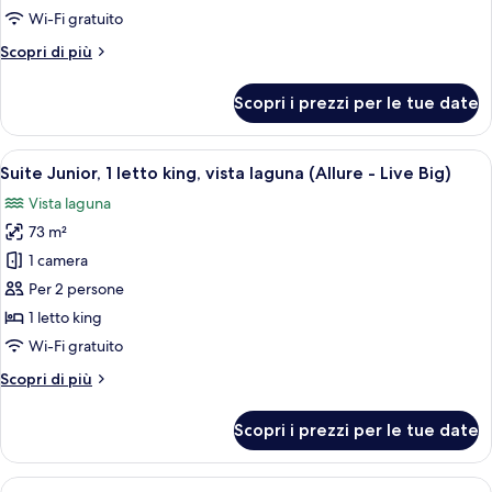
letti
Wi-Fi gratuito
matrimoniali,
Altri
Scopri di più
vista
dettagli
oceano
per
Scopri i prezzi per le tue date
Suite
parziale
Junior,
(Allure)
2
Apri
Una camera d'albergo con un letto gra
6
letti
Suite Junior, 1 letto king, vista laguna (Allure - Live Big)
tutte
matrimoniali,
Vista laguna
vista
le
oceano
73 m²
foto
parziale
per
1 camera
(Allure)
Suite
Per 2 persone
Junior,
1 letto king
1
Wi-Fi gratuito
letto
Altri
Scopri di più
king,
dettagli
vista
per
Scopri i prezzi per le tue date
laguna
Suite
Junior,
(Allure
1
Apri
Una camera d'albergo con un letto gran
-