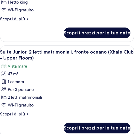
Junior,
1 letto king
1
Wi-Fi gratuito
letto
Altri
Scopri di più
king,
dettagli
fronte
per
Scopri i prezzi per le tue date
oceano
Suite
Junior,
(Xhale
1
Apri
Una camera d'albergo con due letti, una
Club)
7
letto
Suite Junior, 2 letti matrimoniali, fronte oceano (Xhale Club
tutte
king,
- Upper Floors)
fronte
le
Vista mare
oceano
foto
(Xhale
47 m²
per
Club)
1 camera
Suite
Junior,
Per 3 persone
2
2 letti matrimoniali
letti
Wi-Fi gratuito
matrimoniali,
Altri
Scopri di più
fronte
dettagli
oceano
per
Scopri i prezzi per le tue date
Suite
(Xhale