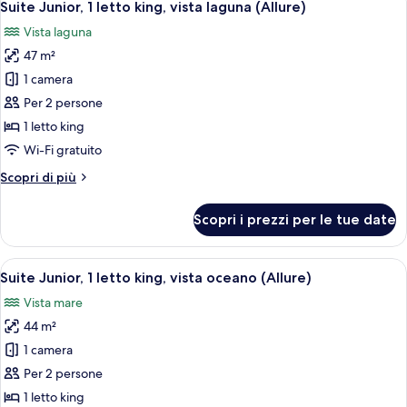
6
letto
Suite Junior, 1 letto king, vista laguna (Allure)
tutte
Live
king,
Vista laguna
vista
le
Big)
laguna
47 m²
foto
(Allure
per
1 camera
-
Suite
Live
Per 2 persone
Big)
Junior,
1 letto king
1
Wi-Fi gratuito
letto
Altri
Scopri di più
king,
dettagli
vista
per
Scopri i prezzi per le tue date
laguna
Suite
Junior,
(Allure)
1
Apri
Una camera d'albergo moderna con un l
6
letto
Suite Junior, 1 letto king, vista oceano (Allure)
tutte
king,
Vista mare
vista
le
laguna
44 m²
foto
(Allure)
per
1 camera
Suite
Per 2 persone
Junior,
1 letto king