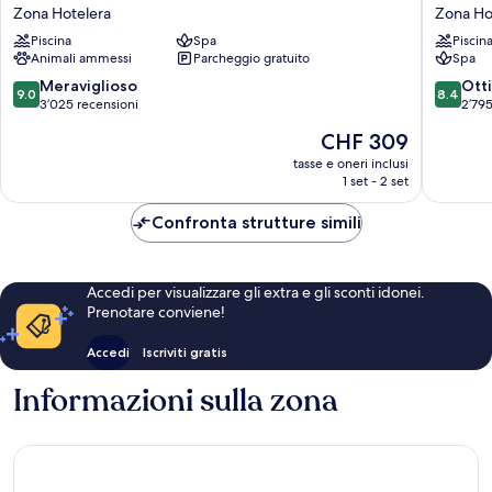
Vine
Cancun,
Zona Hotelera
Zona Ho
Cancun
An
-
Piscina
Spa
Autogra
Piscin
Animali ammessi
Parcheggio gratuito
Spa
Adults
Collecti
Only
All-
9.0
8.4
Meraviglioso
Ott
9.0
8.4
-
Inclusiv
su
su
3’025 recensioni
2’795
All
Resort
10,
10,
Il
CHF 309
Inclusive
-
Meraviglioso,
Ottimo,
prezzo
Zona
Adults
3’025
2’795
tasse e oneri inclusi
attuale
Hotelera
Only
1 set - 2 set
recensioni
recensio
è
Zona
CHF 309
Hoteler
Confronta strutture simili
Accedi per visualizzare gli extra e gli sconti idonei.
Prenotare conviene!
Accedi
Iscriviti gratis
Informazioni sulla zona