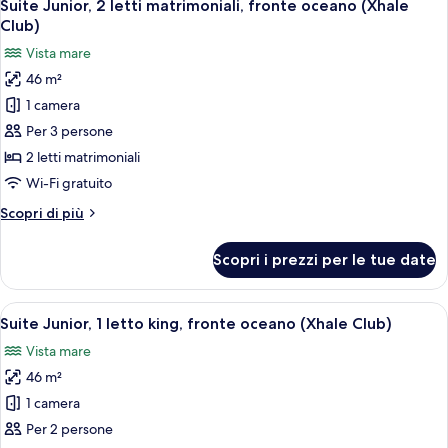
7
letto
Suite Junior, 2 letti matrimoniali, fronte oceano (Xhale
tutte
king,
Club)
vista
le
Vista mare
oceano
foto
parziale
46 m²
per
(Allure)
1 camera
Suite
Junior,
Per 3 persone
2
2 letti matrimoniali
letti
Wi-Fi gratuito
matrimoniali,
Altri
Scopri di più
fronte
dettagli
oceano
per
Scopri i prezzi per le tue date
Suite
(Xhale
Junior,
Club)
2
Apri
Camera d'albergo moderna con un letto
8
letti
Suite Junior, 1 letto king, fronte oceano (Xhale Club)
tutte
matrimoniali,
Vista mare
fronte
le
oceano
46 m²
foto
(Xhale
per
1 camera
Club)
Suite
Per 2 persone