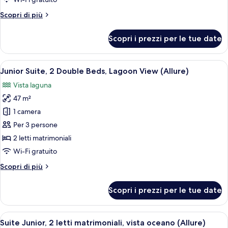
matrimoniali,
Altri
Scopri di più
vista
dettagli
laguna
per
Scopri i prezzi per le tue date
Suite
(Allure
Junior,
-
2
Apri
Una moderna camera d'hotel con due let
Live
6
letti
Junior Suite, 2 Double Beds, Lagoon View (Allure)
tutte
Big)
matrimoniali,
Vista laguna
vista
le
laguna
47 m²
foto
(Allure
per
1 camera
-
Junior
Live
Per 3 persone
Big)
Suite,
2 letti matrimoniali
2
Wi-Fi gratuito
Double
Altri
Scopri di più
Beds,
dettagli
Lagoon
per
Scopri i prezzi per le tue date
View
Junior
Suite,
(Allure)
2
Apri
Una moderna camera d'hotel con due let
6
Double
Suite Junior, 2 letti matrimoniali, vista oceano (Allure)