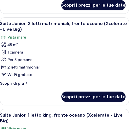
vista
per
Scopri i prezzi per le tue date
oceano
Suite
Junior,
(Xcelerate)
1
Apri
Una camera d'albergo con due letti, una
6
letto
Suite Junior, 2 letti matrimoniali, fronte oceano (Xcelerate
tutte
king,
- Live Big)
vista
le
Vista mare
oceano
foto
(Xcelerate)
48 m²
per
1 camera
Suite
Junior,
Per 3 persone
2
2 letti matrimoniali
letti
Wi-Fi gratuito
matrimoniali,
Altri
Scopri di più
fronte
dettagli
oceano
per
Scopri i prezzi per le tue date
Suite
(Xcelerate
Junior,
-
2
Apri
Una camera d'albergo moderna con un l
Live
7
letti
Suite Junior, 1 letto king, fronte oceano (Xcelerate - Live
tutte
Big)
matrimoniali,
Big)
fronte
le
Vista mare