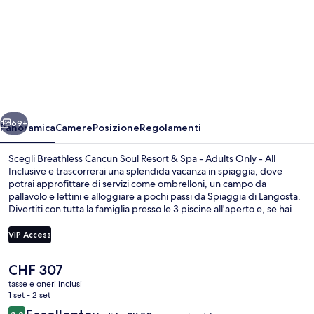
per
Breathless
Cancun
Soul
Resort
&
ietro
Avanti
Spa
69+
Panoramica
Camere
Posizione
Regolamenti
-
Scegli Breathless Cancun Soul Resort & Spa - Adults Only - All
Adults
Inclusive e trascorrerai una splendida vacanza in spiaggia, dove
potrai approfittare di servizi come ombrelloni, un campo da
Only
pallavolo e lettini e alloggiare a pochi passi da Spiaggia di Langosta.
-
Divertiti con tutta la famiglia presso le 3 piscine all'aperto e, se hai
voglia di un po' di relax, visita la spa e scegli tra massaggi “deep
All
tissue”, aromaterapia e idroterapia. Spoon, uno dei 10 ristoranti,
VIP Access
Inclusive
vanta un'ottima vista sul mare e serve la colazione. Gli altri punti di
forza di questo resort di lusso sono 2 bar sull'acqua, una terrazza
Il
CHF 307
panoramica e un bar a bordo piscina. Gli ospiti apprezzano molto il
Esterni
prezzo
personale gentile e il ristorante.
tasse e oneri inclusi
attuale
1 set - 2 set
è
Recensioni