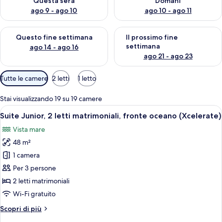
Questa sera
Domani
ago 9 - ago 10
ago 10 - ago 11
Verifica la disponibilità per questo fine settimana, ago 14 - ag
Verifica la disponibilità per i
Questo fine settimana
Il prossimo fine
settimana
ago 14 - ago 16
ago 21 - ago 23
Filtri
Tutte le camere
2 letti
1 letto
disponibili
per
Stai visualizzando 19 su 19 camere
le
Apri
Una camera d'albergo con due letti, una
6
Suite Junior, 2 letti matrimoniali, fronte oceano (Xcelerate)
camere
tutte
Vista mare
le
48 m²
foto
per
1 camera
Suite
Per 3 persone
Junior,
2 letti matrimoniali
2
Wi-Fi gratuito
letti
Altri
Scopri di più
matrimoniali,
dettagli