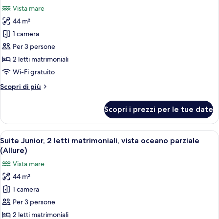
tutte
Beds,
Vista mare
Lagoon
le
View
44 m²
foto
(Allure)
per
1 camera
Suite
Per 3 persone
Junior,
2 letti matrimoniali
2
Wi-Fi gratuito
letti
Altri
Scopri di più
matrimoniali,
dettagli
vista
per
Scopri i prezzi per le tue date
oceano
Suite
Junior,
(Allure)
2
Apri
Una moderna camera d'hotel con due let
6
letti
Suite Junior, 2 letti matrimoniali, vista oceano parziale
tutte
matrimoniali,
(Allure)
vista
le
Vista mare
oceano
foto
(Allure)
44 m²
per
1 camera
Suite
Junior,
Per 3 persone
2
2 letti matrimoniali