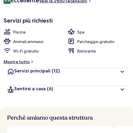
Eccellente
8.8
Vedi le 2'650 recensioni
CHF 307
8.8 su 10
Servizi più richiesti
Piscina
Spa
Animali ammessi
Parcheggio gratuito
Wi-Fi gratuito
Ristorante
Mostra tutto
Servizi principali
(12)
Sentirsi a casa
(6)
Perché amiamo questa struttura