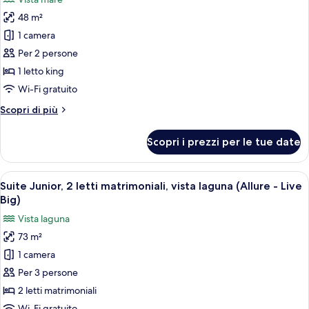
oceano
foto
(Xcelerate
48 m²
per
-
1 camera
Suite
Live
Big)
Junior,
Per 2 persone
1
1 letto king
letto
Wi-Fi gratuito
king,
Altri
Scopri di più
fronte
dettagli
oceano
per
Scopri i prezzi per le tue date
Suite
(Xcelerate
Junior,
-
1
Apri
Una camera d'albergo moderna con un l
Live
7
letto
Suite Junior, 2 letti matrimoniali, vista laguna (Allure - Live
tutte
Big)
king,
Big)
fronte
le
Vista laguna
oceano
foto
(Xcelerate
73 m²
per
-
1 camera
Suite
Live
Big)
Junior,
Per 3 persone
2
2 letti matrimoniali
letti
Wi-Fi gratuito