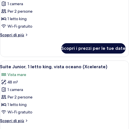
(Xcelerate)
per
1 camera
Suite
Per 2 persone
Junior,
1 letto king
1
Wi-Fi gratuito
letto
Altri
Scopri di più
king,
dettagli
fronte
per
Scopri i prezzi per le tue date
oceano
Suite
Junior,
(Xcelerate)
1
Apri
Una camera d'albergo moderna con un l
7
letto
Suite Junior, 1 letto king, vista oceano (Xcelerate)
tutte
king,
Vista mare
fronte
le
oceano
48 m²
foto
(Xcelerate)
per
1 camera
Suite
Per 2 persone
Junior,
1 letto king
1
Wi-Fi gratuito
letto
Altri
Scopri di più
king,
dettagli