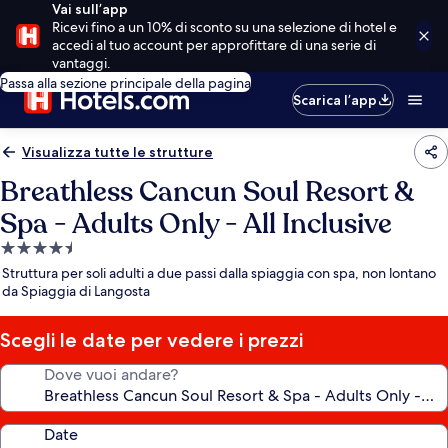
Vai sull’app
Ricevi fino a un 10% di sconto su una selezione di hotel e
accedi al tuo account per approfittare di una serie di
vantaggi.
Passa alla sezione principale della pagina
Scarica l’app
Visualizza tutte le strutture
Breathless Cancun Soul Resort &
Spa - Adults Only - All Inclusive
Struttura
a
Struttura per soli adulti a due passi dalla spiaggia con spa, non lontano
4.5
da Spiaggia di Langosta
stelle
Scegli le date per vedere i prezzi
Dove vuoi andare?
Date