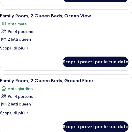
Queen
Room,
Beds,
2
Apri
Una camera d'albergo con un balcone, u
7
Resort
Queen
Family Room, 2 Queen Beds, Ocean View
tutte
Beds,
View,
Vista mare
Resort
le
Ocean
View,
Per 4 persone
foto
View
Ocean
per
2 letti queen
View
Family
Altri
Scopri di più
Room,
dettagli
per
2
Scopri i prezzi per le tue date
Family
Queen
Room,
Beds,
2
Apri
Una camera d'albergo con un letto, una 
8
Ocean
Queen
Family Room, 2 Queen Beds, Ground Floor
tutte
Beds,
View
Vista giardino
Ocean
le
View
Per 4 persone
foto
per
2 letti queen
Family
Altri
Scopri di più
Room,
dettagli
per
2
Scopri i prezzi per le tue date
Family
Queen