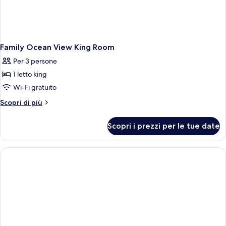
Family Ocean View King Room
Per 3 persone
1 letto king
Wi-Fi gratuito
Altri
Scopri di più
dettagli
per
Scopri i prezzi per le tue date
Family
Ocean
View
King
Room