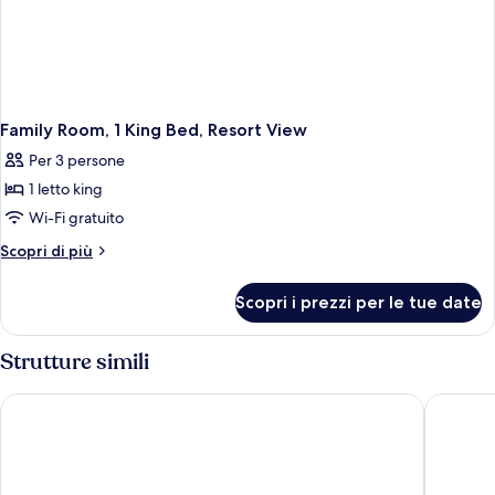
Family Room, 1 King Bed, Resort View
Per 3 persone
1 letto king
Wi-Fi gratuito
Altri
Scopri di più
dettagli
per
Scopri i prezzi per le tue date
Family
Room,
1
Strutture simili
King
Bed,
Secrets Akumal Riviera Maya - Adults Only - All Inclusive
Dreams T
Resort
View