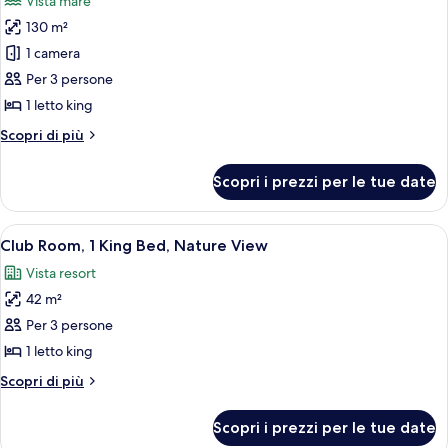
Vista mare
View
le
130 m²
foto
per
1 camera
Suite,
Per 3 persone
1
1 letto king
King
Altri
Scopri di più
Bed,
dettagli
Ocean
per
Scopri i prezzi per le tue date
Suite,
View
1
(Governors
King
Apri
Camera d'albergo moderna con un lett
Suite)
8
Bed,
Club Room, 1 King Bed, Nature View
tutte
Ocean
Vista resort
View
le
(Governors
42 m²
foto
Suite)
per
Per 3 persone
Club
1 letto king
Room,
Altri
Scopri di più
1
dettagli
King
per
Scopri i prezzi per le tue date
Club
Bed,