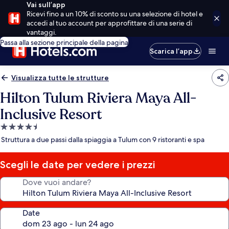
Vai sull’app
Ricevi fino a un 10% di sconto su una selezione di hotel e
accedi al tuo account per approfittare di una serie di
vantaggi.
Passa alla sezione principale della pagina
Scarica l’app
Visualizza tutte le strutture
Hilton Tulum Riviera Maya All-
Inclusive Resort
Struttura
a
Struttura a due passi dalla spiaggia a Tulum con 9 ristoranti e spa
4.5
stelle
Scegli le date per vedere i prezzi
Dove vuoi andare?
Date