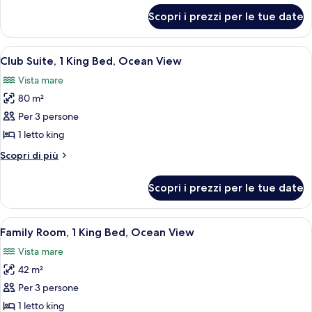
King
per
Scopri i prezzi per le tue date
Club
Bed,
Suite,
Partial
1
Apri
Una moderna camera d'albergo con un le
Ocean
9
King
Club Suite, 1 King Bed, Ocean View
tutte
Bed,
View
Vista mare
Partial
le
Ocean
80 m²
foto
View
per
Per 3 persone
Club
1 letto king
Suite,
Altri
Scopri di più
1
dettagli
King
per
Scopri i prezzi per le tue date
Club
Bed,
Suite,
Ocean
1
Apri
Una moderna camera d'albergo con un le
View
11
King
Family Room, 1 King Bed, Ocean View
tutte
Bed,
Vista mare
Ocean
le
View
42 m²
foto
per
Per 3 persone
Family
1 letto king