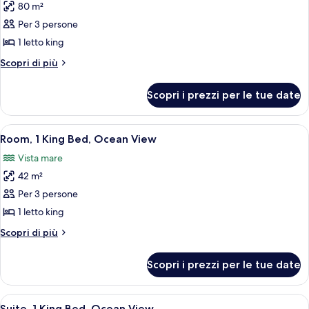
piano
80 m²
foto
terra
per
Per 3 persone
Family
1 letto king
Suite,
Altri
Scopri di più
1
dettagli
King
per
Scopri i prezzi per le tue date
Family
Bed,
Suite,
Ground
1
Apri
Una camera d'albergo con un letto gran
Floor
10
King
Room, 1 King Bed, Ocean View
tutte
Bed,
Vista mare
Ground
le
Floor
42 m²
foto
per
Per 3 persone
Room,
1 letto king
1
Altri
Scopri di più
King
dettagli
Bed,
per
Scopri i prezzi per le tue date
Room,
Ocean
1
View
King
Apri
Una camera d'albergo con un letto gran
12
Bed,
Suite, 1 King Bed, Ocean View