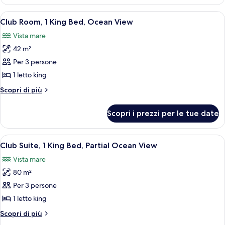
Room,
Nature
1
Apri
Camera d'albergo con un letto grande, 
View
7
King
Club Room, 1 King Bed, Ocean View
tutte
Bed,
Vista mare
Nature
le
View
42 m²
foto
per
Per 3 persone
Club
1 letto king
Room,
Altri
Scopri di più
1
dettagli
King
per
Scopri i prezzi per le tue date
Club
Bed,
Room,
Ocean
1
Apri
Una moderna camera d'albergo con un le
View
7
King
Club Suite, 1 King Bed, Partial Ocean View
tutte
Bed,
Vista mare
Ocean
le
View
80 m²
foto
per
Per 3 persone
Club
1 letto king
Suite,
Altri
Scopri di più
1
dettagli