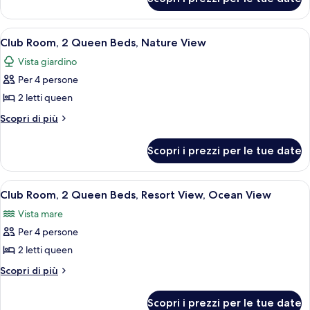
Room,
Beds,
2
Nature
Queen
Apri
Una camera d'albergo con un letto, una 
10
View
Beds,
Club Room, 2 Queen Beds, Nature View
tutte
Nature
Vista giardino
View
le
Per 4 persone
foto
per
2 letti queen
Club
Altri
Scopri di più
Room,
dettagli
per
2
Scopri i prezzi per le tue date
Club
Queen
Room,
Beds,
2
Apri
Una camera d'albergo con un balcone, u
7
Nature
Queen
Club Room, 2 Queen Beds, Resort View, Ocean View
tutte
Beds,
View
Vista mare
Nature
le
View
Per 4 persone
foto
per
2 letti queen
Club
Altri
Scopri di più
Room,
dettagli
per
2
Scopri i prezzi per le tue date
Club