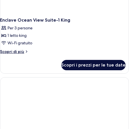
Enclave Ocean View Suite-1 King
Per 3 persone
1 letto king
Wi-Fi gratuito
Altri
Scopri di più
dettagli
per
Scopri i prezzi per le tue date
Enclave
Ocean
View
Suite-
1
King