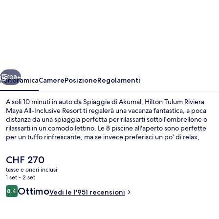
Hilton
Tulum
Riviera
Maya
All-
ietro
Avanti
Inclusive
138+
Panoramica
Camere
Posizione
Regolamenti
Resort
A soli 10 minuti in auto da Spiaggia di Akumal, Hilton Tulum Riviera
Maya All-Inclusive Resort ti regalerà una vacanza fantastica, a poca
distanza da una spiaggia perfetta per rilassarti sotto l'ombrellone o
rilassarti in un comodo lettino. Le 8 piscine all'aperto sono perfette
per un tuffo rinfrescante, ma se invece preferisci un po' di relax,
visita la spa e scegli tra massaggi “deep tissue”, body wrap e
manicure/pedicure. Noriku, uno dei 9 ristoranti, propone cucina
Il
CHF 270
asiatica e serve la cena. Gli altri punti di forza di questo resort di
prezzo
tasse e oneri inclusi
lusso sono 3 bar sulla spiaggia, un miniclub per bambini (gratuito) e
attuale
1 set - 2 set
una palestra aperta giorno e notte. Gli ospiti apprezzano molto il
Impianti sportivi
è
Recensioni
personale gentile e i servizi per famiglie.
Ottimo
8.4
Vedi le 1'951 recensioni
CHF 270
8.4 su 10