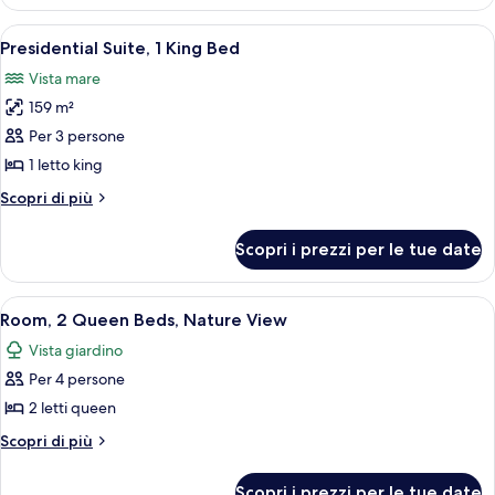
1
(Roll-
King
Apri
Camera d'albergo con un letto grande, 
In
17
Bed,
Presidential Suite, 1 King Bed
tutte
Accessible
Shower)
Vista mare
(Roll-
le
In
159 m²
foto
Shower)
per
Per 3 persone
Presidential
1 letto king
Suite,
Altri
Scopri di più
1
dettagli
King
per
Scopri i prezzi per le tue date
Presidential
Bed
Suite,
1
Apri
Una camera d'albergo con un letto, una 
10
King
Room, 2 Queen Beds, Nature View
tutte
Bed
Vista giardino
le
Per 4 persone
foto
per
2 letti queen
Room,
Altri
Scopri di più
2
dettagli
per
Queen
Scopri i prezzi per le tue date