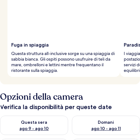
Fuga in spiaggia
Paradi
Questa struttura all-inclusive sorge su una spiaggia di
I viaggia
sabbia bianca. Gli ospiti possono usufruire di teli da
postazio
mare, ombrelloni e lettini mentre frequentano il
servizi 
ristorante sulla spiaggia.
equilibr
Opzioni della camera
Verifica la disponibilità per queste date
Verifica la disponibilità per questa sera, ago 9 - ago 10
Verifica la disponibilità per d
Questa sera
Domani
ago 9 - ago 10
ago 10 - ago 11