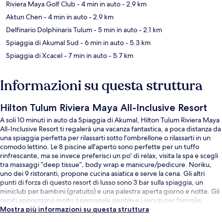
Riviera Maya Golf Club
- 4 min in auto
- 2.9 km
Aktun Chen
- 4 min in auto
- 2.9 km
Delfinario Dolphinaris Tulum
- 5 min in auto
- 2.1 km
Spiaggia di Akumal Sud
- 6 min in auto
- 5.3 km
Spiaggia di Xcacel
- 7 min in auto
- 5.7 km
Informazioni su questa struttura
Hilton Tulum Riviera Maya All-Inclusive Resort
A soli 10 minuti in auto da Spiaggia di Akumal, Hilton Tulum Riviera Maya
All-Inclusive Resort ti regalerà una vacanza fantastica, a poca distanza da
una spiaggia perfetta per rilassarti sotto l'ombrellone o rilassarti in un
comodo lettino. Le 8 piscine all'aperto sono perfette per un tuffo
rinfrescante, ma se invece preferisci un po' di relax, visita la spa e scegli
tra massaggi “deep tissue”, body wrap e manicure/pedicure. Noriku,
uno dei 9 ristoranti, propone cucina asiatica e serve la cena. Gli altri
punti di forza di questo resort di lusso sono 3 bar sulla spiaggia, un
miniclub per bambini (gratuito) e una palestra aperta giorno e notte. Gli
ospiti apprezzano molto il personale gentile e i servizi per famiglie.
Mostra più informazioni su questa struttura