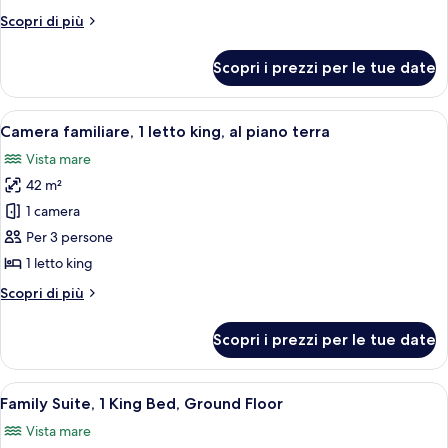
Room,
Altri
Scopri di più
1
dettagli
King
per
Scopri i prezzi per le tue date
Family
Bed,
Room,
Ocean
1
Apri
Camera d'albergo moderna con un letto
View
13
King
Camera familiare, 1 letto king, al piano terra
tutte
Bed,
Vista mare
Ocean
le
View
42 m²
foto
per
1 camera
Camera
Per 3 persone
familiare,
1 letto king
1
Altri
Scopri di più
letto
dettagli
king,
per
Scopri i prezzi per le tue date
Camera
al
familiare,
piano
1
Apri
Una moderna camera d'albergo con un le
terra
16
letto
Family Suite, 1 King Bed, Ground Floor
tutte
king,
Vista mare
al
le