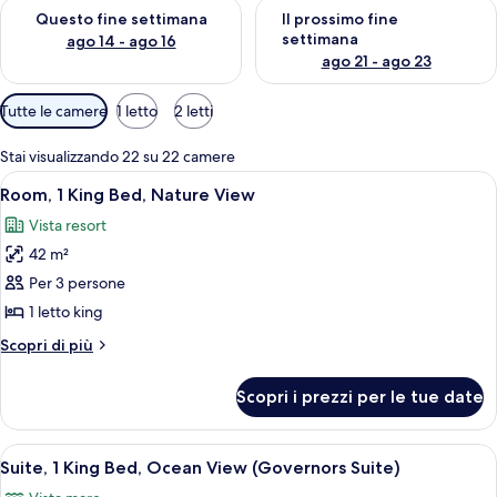
Verifica la disponibilità per questo fine settimana, ago 14 - ag
Verifica la disponibilità per i
Questo fine settimana
Il prossimo fine
settimana
ago 14 - ago 16
ago 21 - ago 23
Filtri
Tutte le camere
1 letto
2 letti
disponibili
per
Stai visualizzando 22 su 22 camere
le
Apri
Camera d'albergo moderna con un lett
8
Room, 1 King Bed, Nature View
camere
tutte
Vista resort
le
42 m²
foto
per
Per 3 persone
Room,
1 letto king
1
Altri
Scopri di più
King
dettagli
Bed,
per
Scopri i prezzi per le tue date
Room,
Nature
1
View
King
Apri
Un soggiorno moderno con un divano c
14
Bed,
Suite, 1 King Bed, Ocean View (Governors Suite)
tutte
Nature