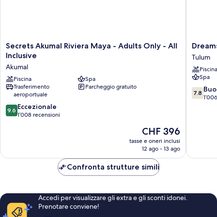
Secrets
Dreams
Secrets Akumal Riviera Maya - Adults Only - All
Dreams
Akumal
Tulum
Inclusive
Tulum
Riviera
Resort
Akumal
Piscin
Maya
&
Spa
-
Piscina
Spa
Spa
Trasferimento
Parcheggio gratuito
Adults
-
7.8
Buo
7.8
aeroportuale
Only
All
su
1’006
-
Inclusiv
9.6
10,
Eccezionale
9.6
All
Tulum
su
Buono,
1’008 recensioni
Inclusive
10,
1’006
Il
CHF 396
Akumal
Eccezionale,
recensio
prezzo
1’008
tasse e oneri inclusi
attuale
12 ago - 13 ago
recensioni
è
CHF 396
Confronta strutture simili
Accedi per visualizzare gli extra e gli sconti idonei.
Prenotare conviene!