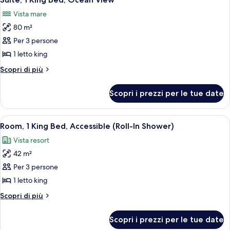
tutte
Ocean
Vista mare
View
le
80 m²
foto
per
Per 3 persone
Suite,
1 letto king
1
Altri
Scopri di più
King
dettagli
Bed,
per
Scopri i prezzi per le tue date
Suite,
Ocean
1
View
King
Apri
Camera d'albergo moderna con un lett
8
Bed,
Room, 1 King Bed, Accessible (Roll-In Shower)
tutte
Ocean
Vista resort
View
le
42 m²
foto
per
Per 3 persone
Room,
1 letto king
1
Altri
Scopri di più
King
dettagli
Bed,
per
Scopri i prezzi per le tue date
Room,
Accessible