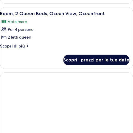
Room,
Beds,
2
Apri
Camera d'albergo con un letto grande, u
8
Ground
Queen
Room, 2 Queen Beds, Ocean View, Oceanfront
tutte
Beds,
Floor
Vista mare
Ground
le
Floor
Per 4 persone
foto
per
2 letti queen
Room,
Altri
Scopri di più
2
dettagli
per
Queen
Scopri i prezzi per le tue date
Room,
Beds,
2
Ocean
Queen
View,
Beds,
Ocean
Oceanfront
View,
Oceanfront