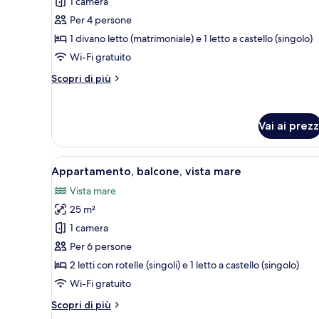
per
1 camera
Monolocale,
Per 4 persone
balcone
1 divano letto (matrimoniale) e 1 letto a castello (singolo)
Wi-Fi gratuito
Altri
Scopri di più
dettagli
per
Monolocale,
Vai ai prezz
balcone
Apri
Un balcone con un tavolo appare
7
Appartamento, balcone, vista mare
tutte
Vista mare
le
25 m²
foto
per
1 camera
Appartamento,
Per 6 persone
balcone,
2 letti con rotelle (singoli) e 1 letto a castello (singolo)
vista
Wi-Fi gratuito
mare
Altri
Scopri di più
dettagli