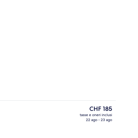
ti, ferro/asse da stiro
Reception
Il
CHF 185
prezzo
tasse e oneri inclusi
attuale
22 ago - 23 ago
 piatto
Vista aerea
è
CHF 185