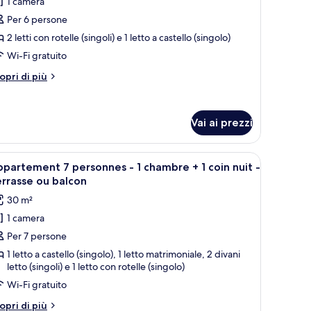
er
1 camera
cove,
ppartamento,
C)
Per 6 persone
alcone
2 letti con rotelle (singoli) e 1 letto a castello (singolo)
Wi-Fi gratuito
tri
opri di più
ttagli
r
partamento,
Vai ai prezzi
lcone
 divano, un tavolo da pranzo e una televisione.
pri
Una stanza piccola con un letto singolo, una 
7
partement 7 personnes - 1 chambre + 1 coin nuit -
utte
rrasse ou balcon
30 m²
oto
1 camera
er
Per 7 persone
ppartement
1 letto a castello (singolo), 1 letto matrimoniale, 2 divani
letto (singoli) e 1 letto con rotelle (singolo)
ersonnes
Wi-Fi gratuito
tri
opri di più