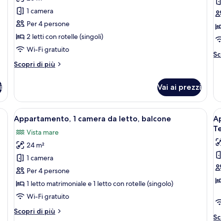
per
p
al
1 camera
Appartamento,
A
A/
1
b
Per 4 persone
camera
2 letti con rotelle (singoli)
da
Wi-Fi gratuito
Al
Sc
letto,
de
Altri
Scopri di più
balcone,
pe
dettagli
vista
Ap
per
i
Vai ai prezzi
ba
Appartamento,
mare
1
camera
cchiato per la colazione, con ciotole, cucchiai e un piatto di frutta.
Apri
Una camera d'albergo con un letto, un
A
6
da
Appartamento, 1 camera da letto, balcone
Ap
tutte
t
letto,
Te
Vista mare
balcone,
le
le
vista
24 m²
foto
f
mare
per
p
1 camera
Appartamento,
A
Per 4 persone
1
7
1 letto matrimoniale e 1 letto con rotelle (singolo)
camera
p
Wi-Fi gratuito
da
-
Altri
Scopri di più
letto,
1
Al
Sc
dettagli