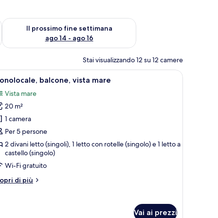
ne settimana, ago 7 - ago 9
Verifica la disponibilità per il prossimo fine settimana, ago 14 
Il prossimo fine settimana
ago 14 - ago 16
Stai visualizzando 12 su 12 camere
 letto.
volo da pranzo e una TV.
pri
Camera con letto a castello, finestra e un orsa
7
nolocale, balcone, vista mare
utte
Vista mare
20 m²
oto
er
1 camera
onolocale,
Per 5 persone
alcone,
2 divani letto (singoli), 1 letto con rotelle (singolo) e 1 letto a
sta
castello (singolo)
are
Wi-Fi gratuito
tri
opri di più
ttagli
r
nolocale,
Vai ai prezzi
lcone,