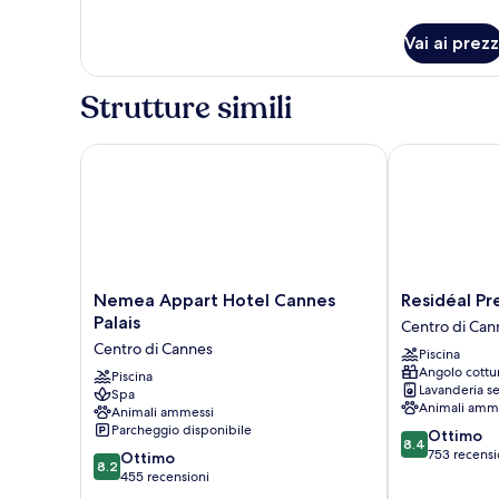
per
Appartamento,
Vai ai prezz
balcone,
vista
mare
Strutture simili
Nemea Appart Hotel Cannes Palais
Residéal Pre
Nemea
Residéal
Nemea Appart Hotel Cannes
Residéal P
Appart
Premium
Palais
Centro di Can
Hotel
Cannes
Centro di Cannes
Piscina
Cannes
Centro
Angolo cottu
Palais
Piscina
di
Lavanderia se
Spa
Centro
Cannes
Animali amm
Animali ammessi
di
Parcheggio disponibile
8.4
Ottimo
Cannes
8.4
su
753 recensi
8.2
Ottimo
8.2
10,
su
455 recensioni
Ottimo,
10,