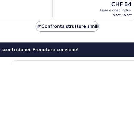
Il
CHF 54
recensioni
prezzo
tasse e oneri inclusi
attuale
5 set - 6 set
è
CHF 54
Confronta strutture simili
li sconti idonei. Prenotare conviene!