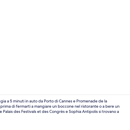
Tende oscuran
gia a 5 minuti in auto da Porto di Cannes e Promenade de la
rto prima di fermarti a mangiare un boccone nel ristorante o a bere un
e Palais des Festivals et des Congrès e Sophia Antipolis si trovano a
TV a schermo