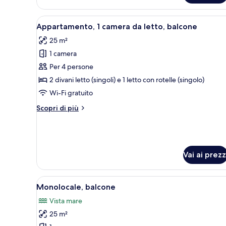
Apri
Una camera d'albergo con un le
6
Appartamento, 1 camera da letto, balcone
tutte
25 m²
le
1 camera
foto
per
Per 4 persone
Appartamento,
2 divani letto (singoli) e 1 letto con rotelle (singolo)
1
Wi-Fi gratuito
camera
Altri
Scopri di più
da
dettagli
letto,
per
Appartamento,
balcone
1
camera
Vai ai prezz
da
letto,
balcone
Apri
Camera d'albergo con un letto,
6
Monolocale, balcone
tutte
Vista mare
le
25 m²
foto