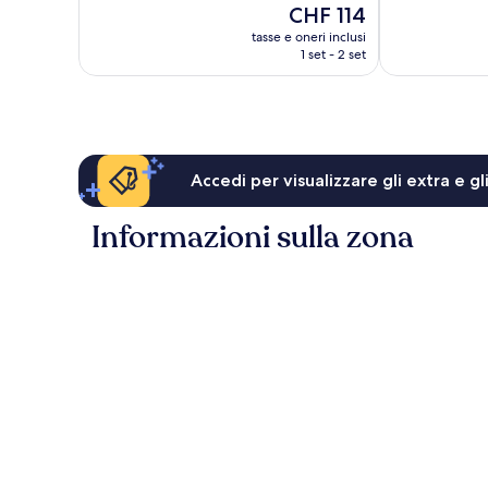
Il
CHF 114
753
Ottimo,
prezzo
recensioni
455
tasse e oneri inclusi
attuale
1 set - 2 set
recensioni
è
CHF 114
Accedi per visualizzare gli extra e g
Informazioni sulla zona