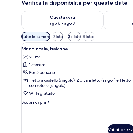
Verifica la disponibilità per queste date
Verifica la disponibilità per questa sera, ago 6 - ago
Verifica la di
Questa sera
ago 6 - ago 7
Filtri
Tutte le camere
2 letti
3+ letti
1 letto
disponibili
Apri
Camera con letto a castello, una
per
6
Monolocale, balcone
tutte
le
20 m²
le
camere
1 camera
foto
per
Per 5 persone
Monolocale,
1 letto a castello (singolo), 2 divani letto (singoli) e 1 letto
con rotelle (singolo)
balcone
Wi-Fi gratuito
Altri
Scopri di più
dettagli
per
Monolocale,
balcone
Vai ai prezz