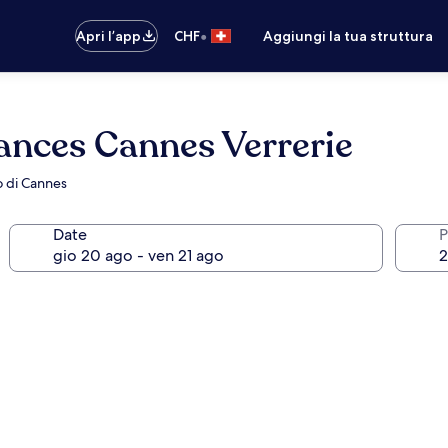
•
Apri l’app
CHF
Aggiungi la tua struttura
ances Cannes Verrerie
o di Cannes
Date
P