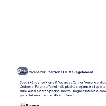
Vacances
Cannes
Verrerie
54+
Panoramica
Servizi
Posizione
Tariffe
Regolamenti
Scegli Résidence Pierre & Vacances Cannes Verrerie e allog
Croisette. Fai un tuffo nel nella piscina stagionale all'ape
drink al bar a bordo piscina. Inoltre, luoghi d'interesse com
poca distanza in auto dalla struttura.
Recensioni
Buono
6.6