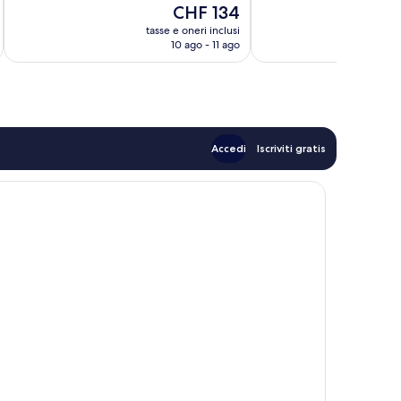
Il
CHF 134
Eccellente,
Ottimo,
prezzo
142
536
tasse e oneri inclusi
t
attuale
recensioni
recensioni
10 ago - 11 ago
è
CHF 134
Accedi
Iscriviti gratis