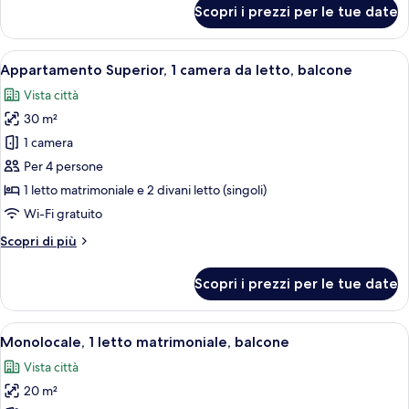
per
Scopri i prezzi per le tue date
Monolocale,
1
letto
Apri
Una cucina compatta con forno a microo
13
matrimoniale
Appartamento Superior, 1 camera da letto, balcone
tutte
Vista città
le
30 m²
foto
per
1 camera
Appartamento
Per 4 persone
Superior,
1 letto matrimoniale e 2 divani letto (singoli)
1
Wi-Fi gratuito
camera
Altri
Scopri di più
da
dettagli
letto,
per
Scopri i prezzi per le tue date
balcone
Appartamento
Superior,
1
Apri
Una camera d'albergo con una scrivania
7
camera
Monolocale, 1 letto matrimoniale, balcone
tutte
da
Vista città
letto,
le
balcone
20 m²
foto