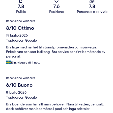
7.8
7.6
7.8
Pulizia
Posizione
Personale e servizio
Recensioni
Recensione verificata
8/10 Ottimo
19 luglio 2026
Traduci con Google
Bra läge med närhet till strandpromenaden och spårvagn.
Enkelt rum och stor balkong. Bra service och fint bemötande av
personal.
Elin, viaggio di 4 notti
Recensione verificata
6/10 Buono
8 luglio 2026
Traduci con Google
Bra boende som har allt man behöver. Nära till vatten, centralt.
dock behöver man badmössa i pool och inga solstolar