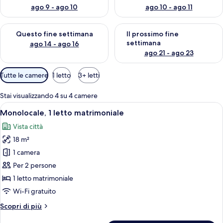
ago 9 - ago 10
ago 10 - ago 11
Verifica la disponibilità per questo fine settimana, ago 14 - ag
Verifica la disponibilità per i
Questo fine settimana
Il prossimo fine
settimana
ago 14 - ago 16
ago 21 - ago 23
Filtri
Tutte le camere
1 letto
3+ letti
disponibili
per
Stai visualizzando 4 su 4 camere
le
Apri
Una camera d'albergo con un letto, un
6
Monolocale, 1 letto matrimoniale
camere
tutte
Vista città
le
18 m²
foto
per
1 camera
Monolocale,
Per 2 persone
1
1 letto matrimoniale
letto
Wi-Fi gratuito
matrimoniale
Altri
Scopri di più
dettagli