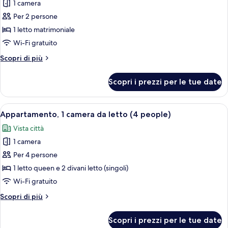
per
1 camera
Monolocale,
Per 2 persone
1
1 letto matrimoniale
letto
Wi-Fi gratuito
matrimoniale,
Altri
Scopri di più
balcone
dettagli
per
Scopri i prezzi per le tue date
Monolocale,
1
letto
Apri
Una cucina moderna con un tavolo da 
9
matrimoniale,
Appartamento, 1 camera da letto (4 people)
tutte
balcone
Vista città
le
1 camera
foto
per
Per 4 persone
Appartamento,
1 letto queen e 2 divani letto (singoli)
1
Wi-Fi gratuito
camera
Altri
Scopri di più
da
dettagli
letto
per
Scopri i prezzi per le tue date
Appartamento,
(4