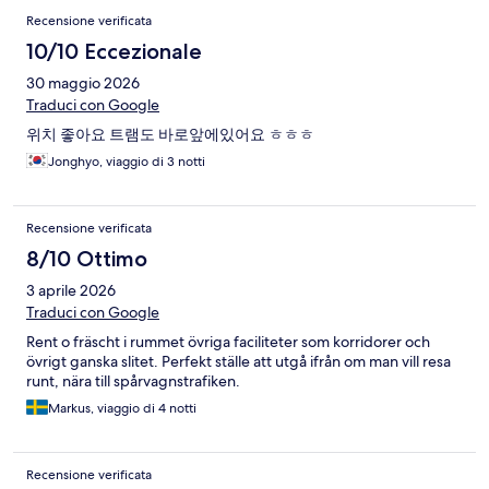
Recensione verificata
10/10 Eccezionale
30 maggio 2026
Traduci con Google
위치 좋아요 트램도 바로앞에있어요 ㅎㅎㅎ
Jonghyo, viaggio di 3 notti
Recensione verificata
8/10 Ottimo
3 aprile 2026
Traduci con Google
Rent o fräscht i rummet övriga faciliteter som korridorer och
övrigt ganska slitet. Perfekt ställe att utgå ifrån om man vill resa
runt, nära till spårvagnstrafiken.
Markus, viaggio di 4 notti
Recensione verificata