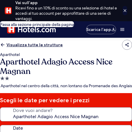
Vai sull’app
Ricevi fino a un 10% di sconto su una selezione di hotel e
accedi al tuo account per approfittare di una serie di
vantaggi.
Passa alla sezione principale della pagina
Scarica l’app
Visualizza tutte le strutture
Aparthotel
Aparthotel Adagio Access Nice
Magnan
Struttura
a
Aparthotel nel centro della città, non lontano da Promenade des Anglais
2.0
stelle
Scegli le date per vedere i prezzi
Dove vuoi andare?
Date