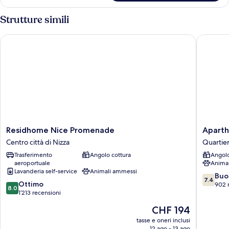
1
people)
camera
Strutture simili
da
letto
Residhome Nice Promenade
Aparthot
(4
people)
Residhome
Apartho
Residhome Nice Promenade
Aparth
Nice
Adagio
Centro città di Nizza
Quartier
Promenade
Access
Trasferimento
Angolo cottura
Angolo
Centro
Nice
aeroportuale
Anima
città
Garibald
Lavanderia self-service
Animali ammessi
di
Quartie
7.4
Buo
7.4
8.0
Nizza
Ottimo
del
su
902 
8.0
su
1’213 recensioni
Porto
10,
10,
Buono,
Il
CHF 194
Ottimo,
902
prezzo
1’213
tasse e oneri inclusi
recensio
attuale
12 ago - 13 ago