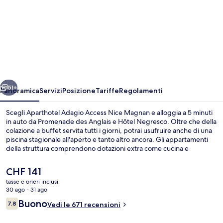
per
Aparthotel
Adagio
Access
Nice
Magnan
ietro
Avanti
51+
Panoramica
Servizi
Posizione
Tariffe
Regolamenti
Scegli Aparthotel Adagio Access Nice Magnan e alloggia a 5 minuti
in auto da Promenade des Anglais e Hôtel Negresco. Oltre che della
colazione a buffet servita tutti i giorni, potrai usufruire anche di una
piscina stagionale all'aperto e tanto altro ancora. Gli appartamenti
della struttura comprendono dotazioni extra come cucina e
lavatrice/asciugatrice, che si aggiungono a un divano letto e Wi-Fi
gratuito. Le recensioni degli ospiti lodano il personale gentile della
Il
CHF 141
struttura. La struttura è a pochi passi da Stazione dei tram di
prezzo
tasse e oneri inclusi
Magnan, mentre Stazione dei tram di Lenval - Hôpital si trova a 3 min
attuale
30 ago - 31 ago
a piedi.
Esterni
è
Recensioni
Buono
7.8
Vedi le 671 recensioni
CHF 141
7.8 su 10