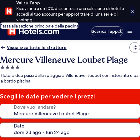
Vai sull’app
Ricevi fino a un 10% di sconto su una selezione di hotel e
accedi al tuo account per approfittare di una serie di
vantaggi.
Passa alla sezione principale della pagina
Scarica l’app
Visualizza tutte le strutture
Mercure Villeneuve Loubet Plage
Struttura
a
Hotel a due passi dalla spiaggia a Villeneuve-Loubet con ristorante e bar
4.0
a bordo piscina
stelle
Scegli le date per vedere i prezzi
Dove vuoi andare?
Date