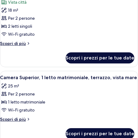
patio
Vista città
con
le
divano
18 m²
foto
letto,
per
Per 2 persone
patio
Camera
2 letti singoli
Classic
Wi-Fi gratuito
con
Altri
Scopri di più
2
dettagli
letti
per
Scopri i prezzi per le tue date
Camera
singoli,
Classic
2
con
Apri
Biancheria da letto di alta qualità, ma
letti
13
2
Camera Superior, 1 letto matrimoniale, terrazzo, vista mare
tutte
singoli
letti
25 m²
singoli,
le
2
Per 2 persone
foto
letti
per
1 letto matrimoniale
singoli
Camera
Wi-Fi gratuito
Superior,
Altri
Scopri di più
1
dettagli
letto
per
Scopri i prezzi per le tue date
Camera
matrimoniale,