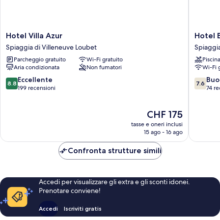
Hotel
Hotel
Hotel Villa Azur
Hotel 
Villa
Bahia
Spiaggia di Villeneuve Loubet
Spiaggia
Azur
Spiaggi
Parcheggio gratuito
Wi-Fi gratuito
Piscin
Spiaggia
di
Aria condizionata
Non fumatori
Wi-Fi 
di
Villeneu
Villeneuve
Loubet
8.8
7.6
Eccellente
Buo
8.8
7.6
Loubet
su
su
199 recensioni
74 re
10,
10,
Eccellente,
Buono,
Il
CHF 175
199
74
prezzo
recensioni
recensio
tasse e oneri inclusi
attuale
15 ago - 16 ago
è
CHF 175
Confronta strutture simili
Accedi per visualizzare gli extra e gli sconti idonei.
Prenotare conviene!
Accedi
Iscriviti gratis