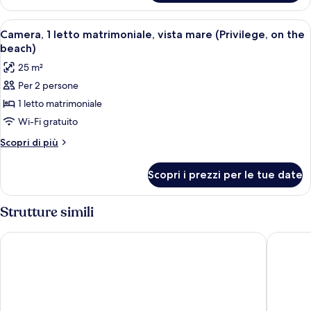
Superior,
terrazzo,
1
Apri
Una camera d'albergo con un letto gran
vista
7
letto
Camera, 1 letto matrimoniale, vista mare (Privilege, on the
tutte
matrimoniale,
mare
beach)
terrazzo,
le
25 m²
vista
foto
mare
Per 2 persone
per
1 letto matrimoniale
Camera,
1
Wi-Fi gratuito
letto
Altri
Scopri di più
matrimoniale,
dettagli
per
vista
Scopri i prezzi per le tue date
Camera,
mare
1
(Privilege,
letto
Strutture simili
on
matrimoniale,
vista
the
Hotel Villa Azur
Hotel Ba
mare
beach)
(Privilege,
on
the
beach)