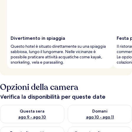
Divertimento in spiaggia
Festa 
Questo hotel è situato direttamente su una spiaggia
Il risto
sabbiosa, lungo il lungomare. Nelle vicinanze è
commensa
possibile praticare attività acquatiche come kayak,
Le opzio
snorkeling, vela e parasailing.
colazion
Opzioni della camera
Verifica la disponibilità per queste date
Verifica la disponibilità per questa sera, ago 9 - ago 10
Verifica la disponibilità per d
Questa sera
Domani
ago 9 - ago 10
ago 10 - ago 11
Verifica la disponibilità per questo fine settimana, ago 14 - ag
Verifica la disponibilità per i