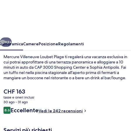
Mercure
Villeneuve
Loubet
Plage
ietro
Avanti
92+
Panoramica
Camere
Posizione
Regolamenti
Mercure Villeneuve Loubet Plage ti regalerà una vacanza esclusiva in
cui potrai approfittare di una terrazza panoramica e alloggiare a 10
minuti in auto da CAP 3000 Shopping Center e Sophia Antipolis. Fai
un tuffo nel nella piscina stagionale all'aperto prima di fermarti a
mangiare un boccone nel ristorante o a bere un drink al bar/lounge.
Un bar a bordo piscina e uno snack bar sono gli altri punti di forza
della struttura.
Il
CHF 163
prezzo
tasse e oneri inclusi
attuale
30 ago - 31 ago
Ristorante
è
Recensioni
Eccellente
8.6
Vedi le 242 recensioni
CHF 163
8.6 su 10
Servizi più richiesti