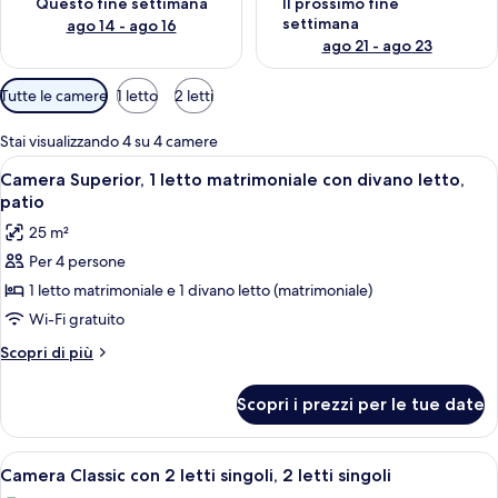
Questo fine settimana
Il prossimo fine
settimana
ago 14 - ago 16
ago 21 - ago 23
Filtri
Tutte le camere
1 letto
2 letti
disponibili
per
Stai visualizzando 4 su 4 camere
le
Apri
Una camera d'albergo con un letto, un
7
Camera Superior, 1 letto matrimoniale con divano letto,
camere
tutte
patio
le
25 m²
foto
Per 4 persone
per
1 letto matrimoniale e 1 divano letto (matrimoniale)
Camera
Superior,
Wi-Fi gratuito
1
Altri
Scopri di più
letto
dettagli
per
matrimoniale
Scopri i prezzi per le tue date
Camera
con
Superior,
divano
1
Apri
Un letto matrimoniale con lenzuola bi
6
letto,
letto
Camera Classic con 2 letti singoli, 2 letti singoli
tutte
matrimoniale