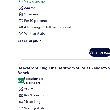
Vista giardino
le
344 m²
foto
per
5 camere
Five
Per 10 persone
Bedroom
4 letti king e 2 letti matrimoniali
Garden
Wi-Fi gratuito
Villa
Altri
Scopri di più
at
dettagli
Rendezvous
per
Vai ai prezz
Beach
Five
Bedroom
Garden
Apri
Camera d'albergo con un letto 
7
Villa
Beachfront King One Bedroom Suite at Rendezvo
tutte
at
Beach
Rendezvous
le
Eccezionale
Beach
10.0
foto
10.0 su 10
(2
2 recensioni
per
recensioni)
207 m²
Beachfront
Per 3 persone
King
1 letto king
One
Wi-Fi gratuito