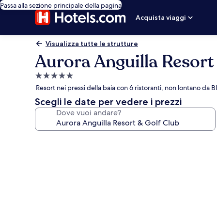
Passa alla sezione principale della pagina
Acquista viaggi
Visualizza tutte le strutture
Aurora Anguilla Resort
Struttura
a
Resort nei pressi della baia con 6 ristoranti, non lontano da 
5.0
Scegli le date per vedere i prezzi
stelle
Dove vuoi andare?
Galleria
fotografica
per
Aurora
Anguilla
Resort