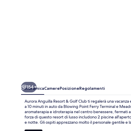
&
Golf
Club
154+
Panoramica
Camere
Posizione
Regolamenti
Aurora Anguilla Resort & Golf Club ti regalerà una vacanza e
a 10 minuti in auto da Blowing Point Ferry Terminal e Meads
aromaterapia e idroterapia nel centro benessere, fermati a m
forza di questo resort di lusso includono 2 piscine all'aper
e notte. Gli ospiti apprezzano molto il personale gentile e l