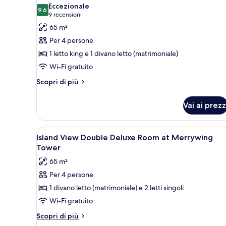
tutte
Eccezionale
le
9.6
9.6 su 10
(9
9 recensioni
foto
recensioni)
65 m²
per
Per 4 persone
Island
1 letto king e 1 divano letto (matrimoniale)
View
Wi-Fi gratuito
King
Deluxe
Altri
Scopri di più
dettagli
Room
per
at
Vai ai prezz
Island
Merrywing
View
Tower
King
Apri
Una moderna camera d'albergo c
7
Deluxe
Island View Double Deluxe Room at Merrywing
tutte
Room
Tower
at
le
65 m²
Merrywing
foto
Tower
Per 4 persone
per
1 divano letto (matrimoniale) e 2 letti singoli
Island
View
Wi-Fi gratuito
Double
Altri
Scopri di più
Deluxe
dettagli