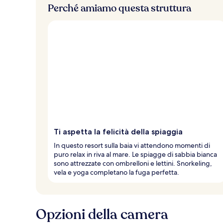
ù
Perché amiamo questa struttura
a
l
t
e
d
e
i
v
i
a
g
Ti aspetta la felicità della spiaggia
g
i
In questo resort sulla baia vi attendono momenti di
a
puro relax in riva al mare. Le spiagge di sabbia bianca
t
sono attrezzate con ombrelloni e lettini. Snorkeling,
o
vela e yoga completano la fuga perfetta.
r
i
Opzioni della camera