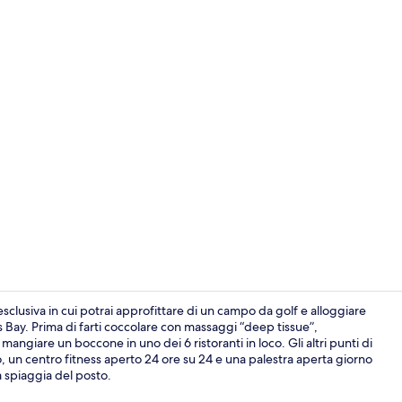
Video influe
sclusiva in cui potrai approfittare di un campo da golf e alloggiare
 Bay. Prima di farti coccolare con massaggi “deep tissue”,
angiare un boccone in uno dei 6 ristoranti in loco. Gli altri punti di
Biancheria da
to, un centro fitness aperto 24 ore su 24 e una palestra aperta giorno
a spiaggia del posto.