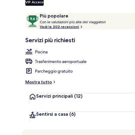
VIP Access
Recensioni
9.6
Più popolare
Parco acquat
C
su
Con le valutazioni più alte dei viaggiatori
o
Vedi le 202 recensioni
10,
n
Più
Servizi più richiesti
popolare
l
e
Piscina
v
Trasferimento aeroportuale
a
l
Parcheggio gratuito
u
t
Mostra tutto
a
z
Servizi principali
(12)
i
o
n
i
Sentirsi a casa
(6)
p
i