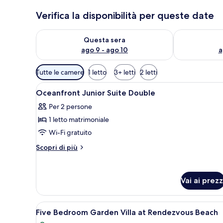
Verifica la disponibilità per queste date
Verifica la disponibilità per questa sera, ago 9 - ago
Verifica la di
Questa sera
ago 9 - ago 10
a
Filtri
Tutte le camere
1 letto
3+ letti
2 letti
disponibili
Apri
Una camera d'albergo con un le
per
7
Oceanfront Junior Suite Double
tutte
le
Per 2 persone
le
camere
1 letto matrimoniale
foto
per
Wi-Fi gratuito
Oceanfront
Altri
Scopri di più
Junior
dettagli
per
Suite
Oceanfront
Double
Vai ai prezz
Junior
Suite
Double
Apri
Una camera d'albergo moderna c
13
Five Bedroom Garden Villa at Rendezvous Beach
tutte