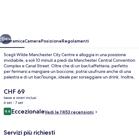
Manchester
City
Centre
ietro
Avanti
81+
Panoramica
Camere
Posizione
Regolamenti
Scegli Wilde Manchester City Centre e alloggia in una posizione
invidiabile, a soli 10 minuti a piedi da Manchester Central Convention
Complex e Canal Street. Oltre che di un bar/caffetteria, perfetto
per fermarsi a mangiare un boccone, potrai usufruire anche di una
palestra e di un bar/lounge, ideale per sorseggiare un drink. Inoltre,
luoghi d'interesse come Piccadilly Gardens e Deansgate si trovano a
soli 10 minuti a piedi. Gli ospiti apprezzano molto il personale gentile
Il
CHF 69
e il rapporto qualità-prezzo. La struttura è una comoda base per
prezzo
tasse e oneri inclusi
spostarsi con i mezzi pubblici: Stazione di St Peters Square si trova a
attuale
6 set - 7 set
3 min a piedi e Stazione di Mosley Street a 5.
Hall
è
Recensioni
Eccezionale
9.4
Vedi le 1'453 recensioni
CHF 69
9.4 su 10
Servizi più richiesti