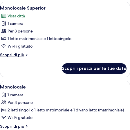
Apri
Una camera d'albergo moderna con un 
8
Monolocale Superior
tutte
Vista città
le
1 camera
foto
per
Per 3 persone
Monolocale
1 letto matrimoniale e 1 letto singolo
Superior
Wi-Fi gratuito
Altri
Scopri di più
dettagli
per
Scopri i prezzi per le tue date
Monolocale
Superior
Apri
Una camera d'albergo con un letto, un
11
Monolocale
tutte
1 camera
le
Per 4 persone
foto
per
2 letti singoli o 1 letto matrimoniale e 1 divano letto (matrimoniale)
Monolocale
Wi-Fi gratuito
Altri
Scopri di più