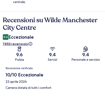
centrale.
Recensioni su Wilde Manchester
Recensioni
City Centre
Eccezionale
9.4
1'453 recensioni
9.6
9.4
9.4
Pulizia
Servizi
Personale e servizio
Recensioni
Recensione verificata
10/10 Eccezionale
23 aprile 2026
Camera dotata di tutti i comfort.