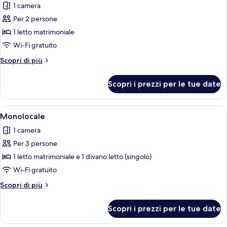
1 camera
le
Per 2 persone
foto
per
1 letto matrimoniale
Monolocale
Wi-Fi gratuito
Altri
Scopri di più
dettagli
per
Scopri i prezzi per le tue date
Monolocale
Apri
Una camera da letto moderna con un le
10
Monolocale
tutte
1 camera
le
Per 3 persone
foto
per
1 letto matrimoniale e 1 divano letto (singolo)
Monolocale
Wi-Fi gratuito
Altri
Scopri di più
dettagli
per
Scopri i prezzi per le tue date
Monolocale