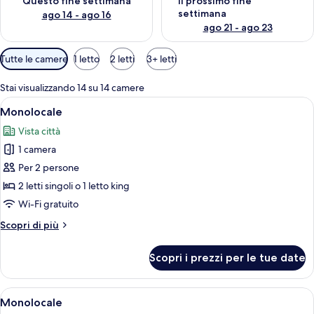
Questo fine settimana
Il prossimo fine
settimana
ago 14 - ago 16
ago 21 - ago 23
Filtri
Tutte le camere
1 letto
2 letti
3+ letti
disponibili
per
Stai visualizzando 14 su 14 camere
le
Apri
Una moderna camera d'albergo con un a
10
Monolocale
camere
tutte
Vista città
le
1 camera
foto
per
Per 2 persone
Monolocale
2 letti singoli o 1 letto king
Wi-Fi gratuito
Altri
Scopri di più
dettagli
per
Scopri i prezzi per le tue date
Monolocale
Apri
Una camera d'albergo moderna con un 
9
Monolocale
tutte