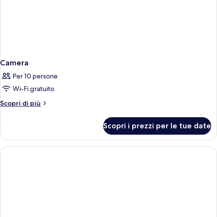
Camera
Per 10 persone
Wi-Fi gratuito
Altri
Scopri di più
dettagli
per
Scopri i prezzi per le tue date
Camera