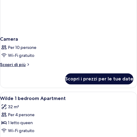
Camera
Per 10 persone
Wi-Fi gratuito
Altri
Scopri di più
dettagli
per
Scopri i prezzi per le tue date
Camera
Apri
Una cassaforte in camera, tende oscura
5
Wilde 1 bedroom Apartment
tutte
32 m²
le
Per 4 persone
foto
per
1 letto queen
Wilde
Wi-Fi gratuito