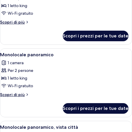
per
1 letto king
Wilde
Wi-Fi gratuito
Studio
Altri
Scopri di più
Double
dettagli
Sleeps
per
Scopri i prezzi per le tue date
Wilde
2
Studio
Double
Apri
Camera d'albergo con letto, angolo cott
5
Sleeps
Monolocale panoramico
tutte
2
1 camera
le
Per 2 persone
foto
per
1 letto king
Monolocale
Wi-Fi gratuito
panoramico
Altri
Scopri di più
dettagli
per
Scopri i prezzi per le tue date
Monolocale
panoramico
Apri
Una camera da letto moderna con un lett
6
Monolocale panoramico, vista città
tutte