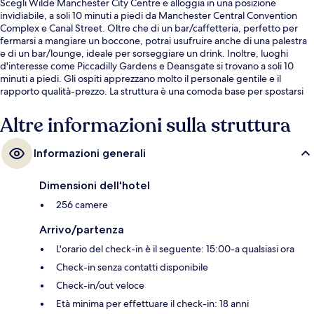
Scegli Wilde Manchester City Centre e alloggia in una posizione
invidiabile, a soli 10 minuti a piedi da Manchester Central Convention
Complex e Canal Street. Oltre che di un bar/caffetteria, perfetto per
fermarsi a mangiare un boccone, potrai usufruire anche di una palestra
e di un bar/lounge, ideale per sorseggiare un drink. Inoltre, luoghi
d'interesse come Piccadilly Gardens e Deansgate si trovano a soli 10
minuti a piedi. Gli ospiti apprezzano molto il personale gentile e il
rapporto qualità-prezzo. La struttura è una comoda base per spostarsi
con i mezzi pubblici: Stazione di St Peters Square si trova a 3 min a piedi
e Stazione di Mosley Street a 5.
Altre informazioni sulla struttura
Informazioni generali
Dimensioni dell'hotel
256 camere
Arrivo/partenza
L'orario del check-in è il seguente: 15:00-a qualsiasi ora
Check-in senza contatti disponibile
Check-in/out veloce
Età minima per effettuare il check-in: 18 anni