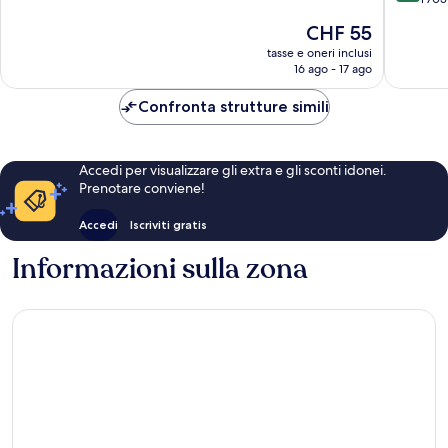
Manchester
Città
10,
10,
di
Ottimo,
Il
CHF 55
Eccezion
Manches
1’035
prezzo
1’705
tasse e oneri inclusi
recensioni
attuale
16 ago - 17 ago
recensio
è
CHF 55
Confronta strutture simili
Accedi per visualizzare gli extra e gli sconti idonei.
Prenotare conviene!
Accedi
Iscriviti gratis
Informazioni sulla zona