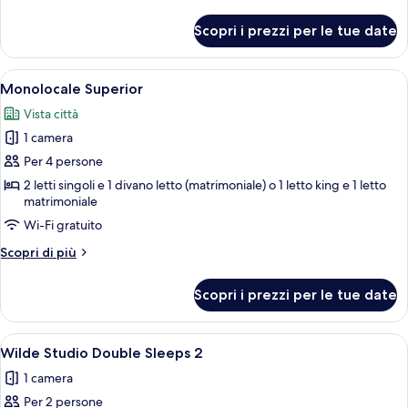
dettagli
per
Scopri i prezzi per le tue date
Monolocale
Apri
Una camera da letto moderna con un let
12
Monolocale Superior
tutte
Vista città
le
1 camera
foto
per
Per 4 persone
Monolocale
2 letti singoli e 1 divano letto (matrimoniale) o 1 letto king e 1 letto
matrimoniale
Superior
Wi-Fi gratuito
Altri
Scopri di più
dettagli
per
Scopri i prezzi per le tue date
Monolocale
Superior
Apri
Camera d'albergo con letto, angolo cott
5
Wilde Studio Double Sleeps 2
tutte
1 camera
le
Per 2 persone
foto