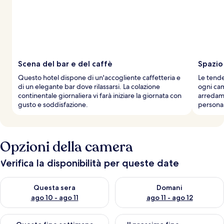
Scena del bar e del caffè
Spazio
Questo hotel dispone di un'accogliente caffetteria e
Le tende
di un elegante bar dove rilassarsi. La colazione
ogni cam
continentale giornaliera vi farà iniziare la giornata con
arredam
gusto e soddisfazione.
personal
Opzioni della camera
Verifica la disponibilità per queste date
Verifica la disponibilità per questa sera, ago 10 - ago 11
Verifica la disponibilità per d
Questa sera
Domani
ago 10 - ago 11
ago 11 - ago 12
Verifica la disponibilità per questo fine settimana, ago 14 - ag
Verifica la disponibilità per i