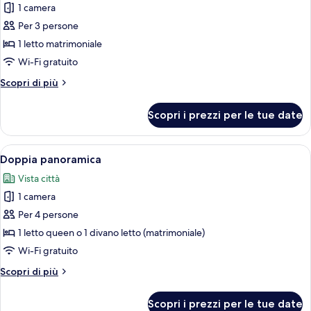
1 camera
le
Per 3 persone
foto
per
1 letto matrimoniale
Monolocale
Wi-Fi gratuito
panoramico,
Altri
Scopri di più
vista
dettagli
città
per
Scopri i prezzi per le tue date
Monolocale
panoramico,
vista
Apri
Una camera d'albergo con un letto gra
6
città
Doppia panoramica
tutte
Vista città
le
1 camera
foto
per
Per 4 persone
Doppia
1 letto queen o 1 divano letto (matrimoniale)
panoramica
Wi-Fi gratuito
Altri
Scopri di più
dettagli
per
Scopri i prezzi per le tue date
Doppia