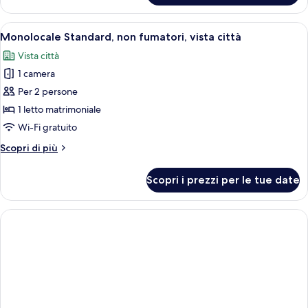
panoramica
Apri
Camera d'albergo con letto, angolo cott
5
Monolocale Standard, non fumatori, vista città
tutte
Vista città
le
1 camera
foto
per
Per 2 persone
Monolocale
1 letto matrimoniale
Standard,
Wi-Fi gratuito
non
Altri
Scopri di più
fumatori,
dettagli
vista
per
Scopri i prezzi per le tue date
Monolocale
città
Standard,
non
fumatori,
vista
città