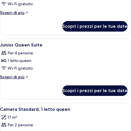
per
Wi-Fi gratuito
Junior
Altri
Scopri di più
Twin
dettagli
per
Suite
Scopri i prezzi per le tue date
Junior
Twin
Suite
Apri
Camera d'albergo con un letto, un divan
6
Junior Queen Suite
tutte
Per 4 persone
le
1 letto queen
foto
per
Wi-Fi gratuito
Junior
Altri
Scopri di più
Queen
dettagli
per
Suite
Scopri i prezzi per le tue date
Junior
Queen
Suite
Apri
Camera d'albergo con un letto, una scr
5
Camera Standard, 1 letto queen
tutte
17 m²
le
Per 2 persone
foto