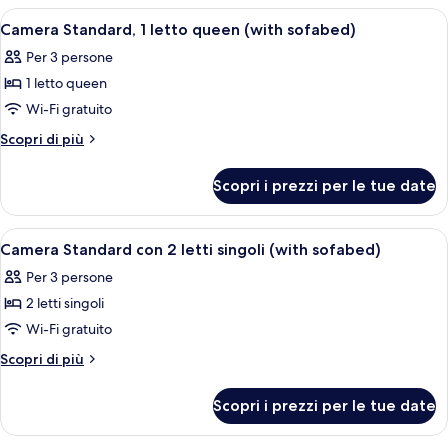
queen
1
Apri
Biancheria da letto ipoallergenica, min
6
(Extra
letto
Camera Standard, 1 letto queen (with sofabed)
tutte
queen
bed
Per 3 persone
(Extra
le
possibility)
bed
1 letto queen
foto
possibility)
per
Wi-Fi gratuito
Camera
Altri
Scopri di più
Standard,
dettagli
per
1
Scopri i prezzi per le tue date
Camera
letto
Standard,
queen
1
Apri
Una camera d'albergo con due letti, una 
6
(with
letto
Camera Standard con 2 letti singoli (with sofabed)
tutte
queen
sofabed)
Per 3 persone
(with
le
sofabed)
2 letti singoli
foto
per
Wi-Fi gratuito
Camera
Altri
Scopri di più
Standard
dettagli
per
con
Scopri i prezzi per le tue date
Camera
2
Standard
letti
con