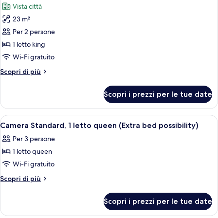
Vista città
singoli
le
23 m²
foto
per
Per 2 persone
Camera
1 letto king
Superior,
Wi-Fi gratuito
1
Altri
Scopri di più
letto
dettagli
king
per
Scopri i prezzi per le tue date
Camera
Superior,
1
Apri
Biancheria da letto ipoallergenica, min
5
letto
Camera Standard, 1 letto queen (Extra bed possibility)
tutte
king
Per 3 persone
le
1 letto queen
foto
per
Wi-Fi gratuito
Camera
Altri
Scopri di più
Standard,
dettagli
per
1
Scopri i prezzi per le tue date
Camera
letto
Standard,