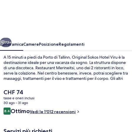
Original
Sokos
Hotel
Viru
ietro
Avanti
73+
Panoramica
Camere
Posizione
Regolamenti
A 15 minuti a piedi da Porto di Tallinn, Original Sokos Hotel Viru è la
destinazione ideale per una vacanza da sogno. La struttura dispone
di una discoteca. Restaurant Merineitsi, uno dei 2 ristoranti in loco,
serve la colazione. Nel centro benessere, invece, potrai scegliere tra
massaggi, trattamenti per il viso e trattamenti per il corpo. Gli altri
punti di forza della struttura includono 3 bar/lounge, una palestra e
una sauna.
Il
CHF 74
prezzo
tasse e oneri inclusi
attuale
30 ago - 31 ago
Terrazza panoramica
è
Recensioni
Ottimo
8.4
Vedi le 1'012 recensioni
CHF 74
8.4 su 10
Servizi più richiesti