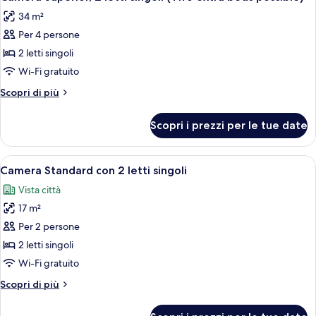
tutte
queen
34 m²
le
Per 4 persone
foto
per
2 letti singoli
Camera
Wi-Fi gratuito
Superior,
Altri
Scopri di più
2
dettagli
letti
per
Scopri i prezzi per le tue date
Camera
singoli
Superior,
(Two
2
Apri
Biancheria da letto ipoallergenica, min
extra
5
letti
Camera Standard con 2 letti singoli
tutte
singoli
beds
Vista città
(Two
le
possible)
extra
17 m²
foto
beds
per
Per 2 persone
possible)
Camera
2 letti singoli
Standard
Wi-Fi gratuito
con
Altri
Scopri di più
2
dettagli
letti
per