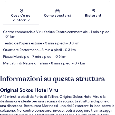
Mappa
Cosa c’è nei
Come spostarsi
Ristoranti
dintorni?
Centro commerciale Viru Keskus Centro commerciale
- 1 min a piedi
- 0.1 km
Teatro dell'opera estone
- 3 min a piedi
- 0.3 km
Quartiere Rottermann
- 3 min a piedi
- 0.3 km
Piazza Municipio
- 7 min a piedi
- 0.6 km
Mercatini di Natale di Tallinn
- 8 min a piedi
- 0.7 km
Informazioni su questa struttura
Original Sokos Hotel Viru
A 15 minuti a piedi da Porto di Tallinn, Original Sokos Hotel Viru è la
destinazione ideale per una vacanza da sogno. La struttura dispone di
una discoteca. Restaurant Merineitsi, uno dei 2 ristoranti in loco, serve la
colazione. Nel centro benessere, invece, potrai scegliere tra massaggi,
trattamenti per il viso e trattamenti per il corpo. Gli altri punti di forza