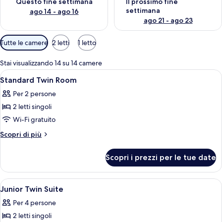
Questo fine settimana
Il prossimo fine
settimana
ago 14 - ago 16
ago 21 - ago 23
Filtri
Tutte le camere
2 letti
1 letto
disponibili
per
Stai visualizzando 14 su 14 camere
le
Apri
Una camera d'albergo con due letti, un
6
Standard Twin Room
camere
tutte
Per 2 persone
le
2 letti singoli
foto
per
Wi-Fi gratuito
Standard
Altri
Scopri di più
Twin
dettagli
per
Room
Scopri i prezzi per le tue date
Standard
Twin
Room
Apri
Biancheria da letto ipoallergenica, min
7
Junior Twin Suite
tutte
Per 4 persone
le
2 letti singoli
foto