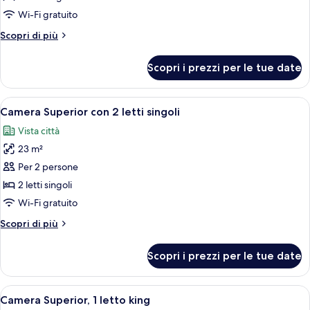
Junior
Wi-Fi gratuito
con
Altri
Scopri di più
2
dettagli
letti
per
Scopri i prezzi per le tue date
Camera
singoli
Junior
con
Apri
Camera d'albergo con due letti, una sc
6
2
Camera Superior con 2 letti singoli
tutte
letti
Vista città
singoli
le
23 m²
foto
per
Per 2 persone
Camera
2 letti singoli
Superior
Wi-Fi gratuito
con
Altri
Scopri di più
2
dettagli
letti
per
Scopri i prezzi per le tue date
Camera
singoli
Superior
con
Apri
Camera d'albergo con un ampio letto, un
6
2
Camera Superior, 1 letto king
tutte
letti