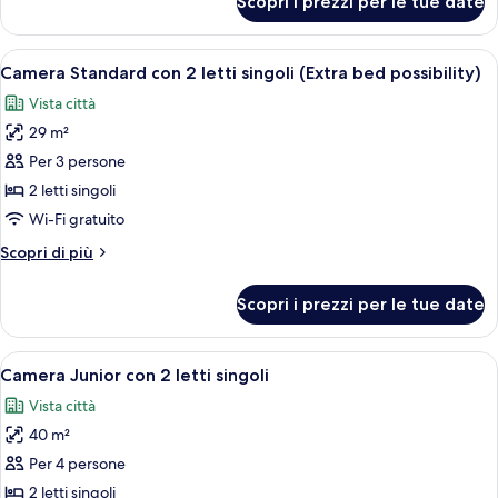
Scopri i prezzi per le tue date
Camera
singoli
Standard
con
Apri
Una camera d'albergo con due letti, una
9
2
Camera Standard con 2 letti singoli (Extra bed possibility)
tutte
letti
Vista città
singoli
le
29 m²
foto
per
Per 3 persone
Camera
2 letti singoli
Standard
Wi-Fi gratuito
con
Altri
Scopri di più
2
dettagli
letti
per
Scopri i prezzi per le tue date
Camera
singoli
Standard
(Extra
con
Apri
Camera d'albergo con un letto, una pol
bed
7
2
Camera Junior con 2 letti singoli
tutte
possibility)
letti
Vista città
singoli
le
(Extra
40 m²
foto
bed
per
Per 4 persone
possibility)
Camera
2 letti singoli