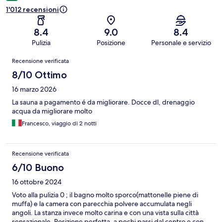
1'012 recensioni
8.4
9.0
8.4
Pulizia
Posizione
Personale e servizio
Recensioni
Recensione verificata
8/10 Ottimo
16 marzo 2026
La sauna a pagamento é da migliorare. Docce dl, drenaggio
acqua da migliorare molto
Francesco, viaggio di 2 notti
Recensione verificata
6/10 Buono
16 ottobre 2024
Voto alla pulizia 0 ; il bagno molto sporco(mattonelle piene di
muffa) e la camera con parecchia polvere accumulata negli
angoli. La stanza invece molto carina e con una vista sulla città
sensazionale. Posizione perfetta, a pochi passi dal centro e con