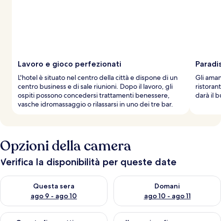
Lavoro e gioco perfezionati
Paradis
L'hotel è situato nel centro della città e dispone di un
Gli aman
centro business e di sale riunioni. Dopo il lavoro, gli
ristorant
ospiti possono concedersi trattamenti benessere,
darà il 
vasche idromassaggio o rilassarsi in uno dei tre bar.
Opzioni della camera
Verifica la disponibilità per queste date
Verifica la disponibilità per questa sera, ago 9 - ago 10
Verifica la disponibilità per d
Questa sera
Domani
ago 9 - ago 10
ago 10 - ago 11
Verifica la disponibilità per questo fine settimana, ago 14 - ag
Verifica la disponibilità per i