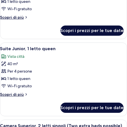
per
1 letto queen
Camera
Wi-Fi gratuito
Standard,
Altri
Scopri di più
1
dettagli
letto
per
Scopri i prezzi per le tue date
Camera
queen
Standard,
1
Apri
Camera d'hotel con un letto grande, un 
6
letto
Suite Junior, 1 letto queen
tutte
queen
Vista città
le
40 m²
foto
per
Per 4 persone
Suite
1 letto queen
Junior,
Wi-Fi gratuito
1
Altri
Scopri di più
letto
dettagli
queen
per
Scopri i prezzi per le tue date
Suite
Junior,
1
Apri
Una camera d'albergo con un letto gra
5
letto
Camera Superior, 2 letti singoli (Two extra beds possible)