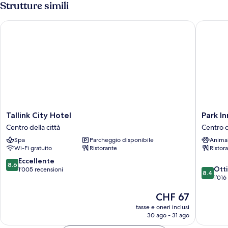
Strutture simili
singoli
2
letti
(with
Tallink City Hotel
Park Inn 
singoli
sofabed)
(with
sofabed)
Tallink
Park
Tallink City Hotel
Park In
City
Inn
Centro della città
Centro d
Hotel
by
Spa
Parcheggio disponibile
Anima
Centro
Radisso
Wi-Fi gratuito
Ristorante
Ristor
della
Central
città
Tallinn
8.6
Eccellente
8.6
8.4
Centro
Ott
su
1’005 recensioni
8.4
su
della
1’016
10,
10,
città
Eccellente,
Il
CHF 67
Ottimo,
1’005
prezzo
1’016
recensioni
tasse e oneri inclusi
attuale
recensio
30 ago - 31 ago
è