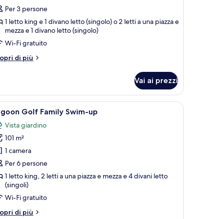
uperior,
Per 3 persone
sta
1 letto king e 1 divano letto (singolo) o 2 letti a una piazza e
are
mezza e 1 divano letto (singolo)
Wi-Fi gratuito
tri
opri di più
ttagli
r
Vai ai prezzi
amera
perior,
sta
ona salotto e vista su un paesaggio verde.
pri
Una piscina rettangolare con acqua cristallina,
5
are
agoon Golf Family Swim-up
utte
Vista giardino
101 m²
oto
er
1 camera
agoon
Per 6 persone
olf
1 letto king, 2 letti a una piazza e mezza e 4 divani letto
amily
(singoli)
wim-
Wi-Fi gratuito
p
tri
opri di più