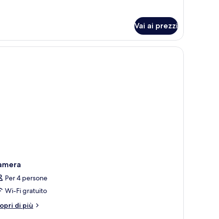
ttagli
r
goon
Vai ai prezzi
lf
mily
im-
p
amera
Per 4 persone
Wi-Fi gratuito
tri
opri di più
ttagli