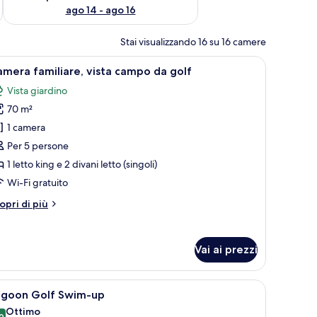
ago 14 - ago 16
Stai visualizzando 16 su 16 camere
olf e un lago.
pri
Una moderna camera d'albergo con divano, zon
7
mera familiare, vista campo da golf
utte
Vista giardino
70 m²
oto
er
1 camera
amera
Per 5 persone
miliare,
1 letto king e 2 divani letto (singoli)
sta
Wi-Fi gratuito
ampo
tri
opri di più
a
ttagli
olf
r
amera
Vai ai prezzi
miliare,
sta
ampo
ino da caffè e televisore. Una scala conduce a un livello superiore.
pri
Camera d'albergo moderna con un letto grande
5
agoon Golf Swim-up
utte
lf
Ottimo
0