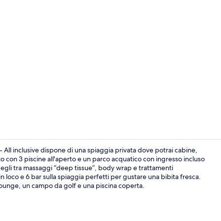
Video influe
 - All inclusive dispone di una spiaggia privata dove potrai cabine,
o con 3 piscine all'aperto e un parco acquatico con ingresso incluso
e scegli tra massaggi “deep tissue”, body wrap e trattamenti
Spiaggia pri
n loco e 6 bar sulla spiaggia perfetti per gustare una bibita fresca.
ar/lounge, un campo da golf e una piscina coperta.