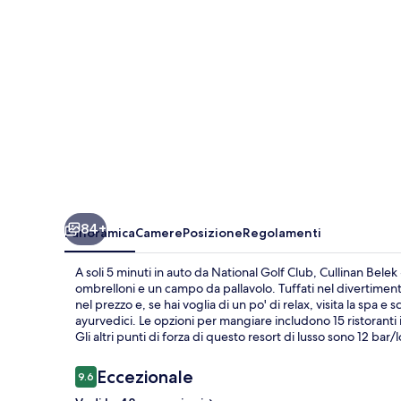
inclusive
84+
Panoramica
Camere
Posizione
Regolamenti
A soli 5 minuti in auto da National Golf Club, Cullinan Belek
ombrelloni e un campo da pallavolo. Tuffati nel divertiment
nel prezzo e, se hai voglia di un po' di relax, visita la spa 
ayurvedici. Le opzioni per mangiare includono 15 ristoranti i
Gli altri punti di forza di questo resort di lusso sono 12 b
Recensioni
Eccezionale
9.6
9.6 su 10