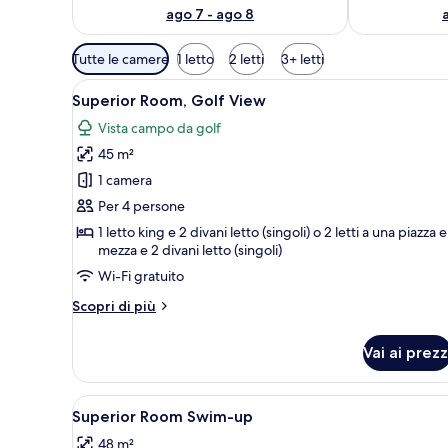
ago 7 - ago 8
Filtri
Tutte le camere
1 letto
2 letti
3+ letti
disponibili
Apri
Una moderna camera d'albergo c
per
5
Superior Room, Golf View
tutte
le
Vista campo da golf
le
camere
45 m²
foto
per
1 camera
Superior
Per 4 persone
Room,
1 letto king e 2 divani letto (singoli) o 2 letti a una piazza e
Golf
mezza e 2 divani letto (singoli)
View
Wi-Fi gratuito
Altri
Scopri di più
dettagli
per
Vai ai prezz
Superior
Room,
Golf
Apri
Una moderna camera d'hotel co
5
View
Superior Room Swim-up
tutte
48 m²