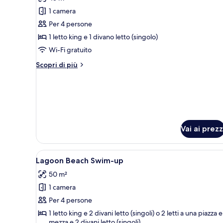
le
1 camera
foto
per
Per 4 persone
Superior
1 letto king e 1 divano letto (singolo)
Room
Wi-Fi gratuito
Swim-
Altri
Scopri di più
up
dettagli
per
Superior
Room
Swim-
up
Vai ai prezz
Apri
Zona piscina con lettini di leg
5
Lagoon Beach Swim-up
tutte
50 m²
le
1 camera
foto
per
Per 4 persone
Lagoon
1 letto king e 2 divani letto (singoli) o 2 letti a una piazza e
mezza e 2 divani letto (singoli)