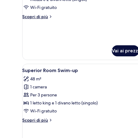
Beach
Swim-
Wi-Fi gratuito
up
Altri
Scopri di più
dettagli
per
Lagoon
Beach
Swim-
up
Vai ai prezz
Apri
Una moderna camera d'hotel co
5
Superior Room Swim-up
tutte
48 m²
le
1 camera
foto
per
Per 3 persone
Superior
1 letto king e 1 divano letto (singolo)
Room
Wi-Fi gratuito
Swim-
Altri
Scopri di più
up
dettagli
per
Superior