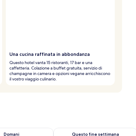
Una cucina raffinata in abbondanza
Questo hotel vanta 15 ristoranti, 17 bar e una
caffetteria. Colazione a buffet gratuita, servizio di
champagne in camera e opzioni vegane arricchiscono
il vostro viaggio culinario.
 8
sponibilità per domani, ago 8 - ago 9
Verifica la disponibilità per questo fi
Domani
Questo fine settimana