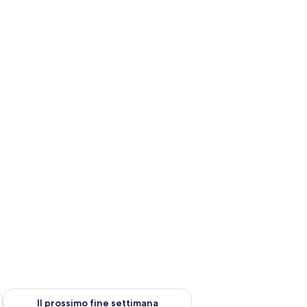
ne settimana, ago 7 - ago 9
Verifica la disponibilità per il prossimo fine settimana, ago 14 
Il prossimo fine settimana