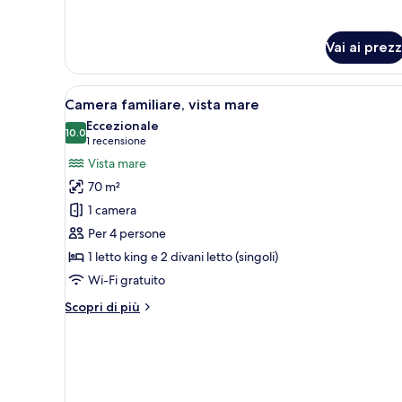
Room
Swim-
up
Vai ai prezz
Apri
Un balcone con due sedie e un 
5
Camera familiare, vista mare
tutte
Eccezionale
le
10.0
10.0 su 10
(1
1 recensione
foto
recensione)
Vista mare
per
70 m²
Camera
1 camera
familiare,
Per 4 persone
vista
1 letto king e 2 divani letto (singoli)
mare
Wi-Fi gratuito
Altri
Scopri di più
dettagli
per
Camera
familiare,
vista