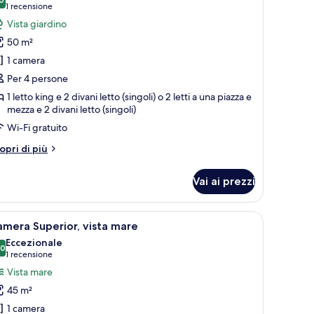
8.0 su 10
(1
1 recensione
oto
recensione)
Vista giardino
er
50 m²
agoon
1 camera
olf
Per 4 persone
wim-
1 letto king e 2 divani letto (singoli) o 2 letti a una piazza e
p
mezza e 2 divani letto (singoli)
Wi-Fi gratuito
tri
opri di più
ttagli
r
Vai ai prezzi
goon
lf
im-
etti, una grande finestra e vista sull'esterno.
pri
Un balcone con vista su un campo da golf e u
5
p
mera Superior, vista mare
utte
Eccezionale
.0
10.0 su 10
(1
1 recensione
oto
recensione)
Vista mare
er
45 m²
amera
1 camera