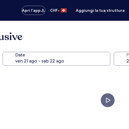
•
Apri l’app
CHF
Aggiungi la tua struttura
lusive
Date
P