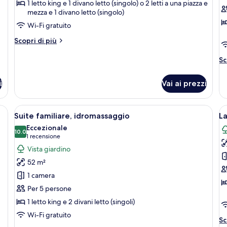
Room
S
1 letto king e 1 divano letto (singolo) o 2 letti a una piazza e
Golf
vi
mezza e 1 divano letto (singolo)
View
m
Wi-Fi gratuito
12+
Altri
Scopri di più
dettagli
per
Al
Sc
Superior
de
Room
pe
i
Vai ai prezzi
Golf
C
View
Su
12+
vi
n un letto grande, un divano, una scrivania e una TV.
Apri
Un ampio balcone con idromassaggio, z
A
5
m
Suite familiare, idromassaggio
L
tutte
t
Eccezionale
le
10.0
le
10.0 su 10
(1
1 recensione
foto
f
recensione)
Vista giardino
per
p
52 m²
Suite
L
1 camera
familiare,
G
Per 5 persone
idromassaggio
F
1 letto king e 2 divani letto (singoli)
S
u
Wi-Fi gratuito
Al
Sc