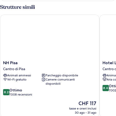
1
Strutture simili
letto
king
NH Pisa
Hotel La
NH
Hotel
NH Pisa
Hotel 
Pisa
La
Centro di Pisa
Centro d
Centro
Pace
Animali ammessi
Parcheggio disponibile
Anima
di
Centro
Wi-Fi gratuito
Camere comunicanti
Aria c
Pisa
di
disponibili
Pisa
8.4
Ott
8.4
8.2
Ottimo
su
1’002
8.2
su
1’008 recensioni
10,
10,
Ottimo,
Il
CHF 117
Ottimo,
1’002
prezzo
1’008
tasse e oneri inclusi
recensio
attuale
30 ago - 31 ago
recensioni