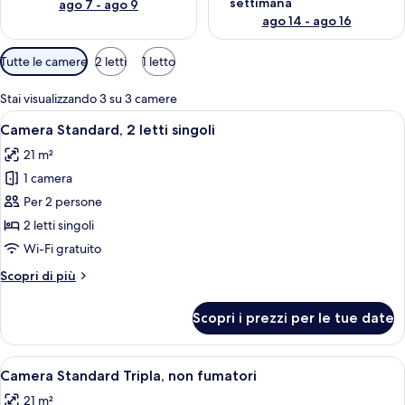
settimana
ago 7 - ago 9
ago 14 - ago 16
Filtri
Tutte le camere
2 letti
1 letto
disponibili
per
Stai visualizzando 3 su 3 camere
le
Apri
Una camera d'albergo con un letto gra
8
Camera Standard, 2 letti singoli
camere
tutte
21 m²
le
1 camera
foto
per
Per 2 persone
Camera
2 letti singoli
Standard,
Wi-Fi gratuito
2
Altri
Scopri di più
letti
dettagli
singoli
per
Scopri i prezzi per le tue date
Camera
Standard,
2
Apri
Una camera d'albergo con un letto gra
5
letti
Camera Standard Tripla, non fumatori
tutte
singoli
21 m²