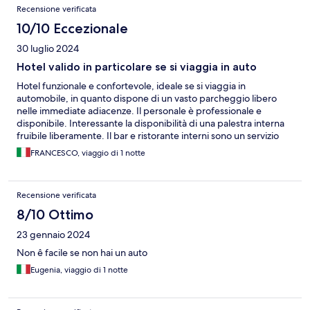
Recensione verificata
10/10 Eccezionale
30 luglio 2024
Hotel valido in particolare se si viaggia in auto
Hotel funzionale e confortevole, ideale se si viaggia in
automobile, in quanto dispone di un vasto parcheggio libero
nelle immediate adiacenze. Il personale è professionale e
disponibile. Interessante la disponibilità di una palestra interna
fruibile liberamente. Il bar e ristorante interni sono un servizio
aggiuntivo che può risultare utile. La climatizzazione efficiente e
FRANCESCO, viaggio di 1 notte
silenziosa, anche considerando le temperature particolarmente
elevate di questo periodo. La colazione è completa e di ottima
qualità. Rapporto costo qualità adeguato.
Recensione verificata
8/10 Ottimo
23 gennaio 2024
Non ê facile se non hai un auto
Eugenia, viaggio di 1 notte