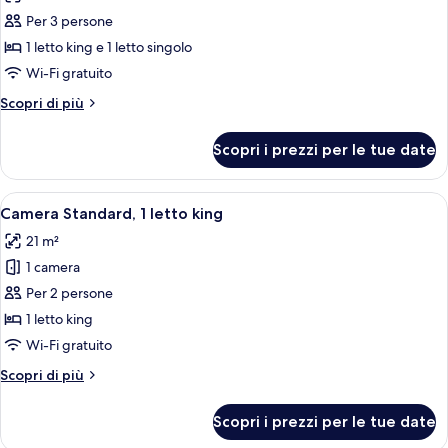
le
Per 3 persone
foto
per
1 letto king e 1 letto singolo
Camera
Wi-Fi gratuito
Standard
Altri
Scopri di più
Tripla,
dettagli
non
per
Scopri i prezzi per le tue date
Camera
fumatori
Standard
Tripla,
Apri
Una camera d'albergo con un letto gra
8
non
Camera Standard, 1 letto king
tutte
fumatori
21 m²
le
1 camera
foto
per
Per 2 persone
Camera
1 letto king
Standard,
Wi-Fi gratuito
1
Altri
Scopri di più
letto
dettagli
king
per
Scopri i prezzi per le tue date
Camera
Standard,