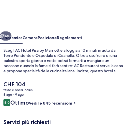
Hotel
Pisa
by
Marriott
ietro
Avanti
45+
Panoramica
Camere
Posizione
Regolamenti
Scegli AC Hotel Pisa by Marriott e alloggia a 10 minuti in auto da
Torre Pendente e Ospedale di Cisanello. Oltre a usufruire di una
palestra aperta giorno e notte potrai fermarti a mangiare un
boccone quando la fame si farà sentire: AC Restaurant serve la cena
e propone specialità della cucina italiana. Inoltre, questo hotel si
trova a poca distanza in auto da Piazza dei Miracoli. Le recensioni
degli ospiti lodano il personale gentile della struttura.
Il
CHF 104
prezzo
tasse e oneri inclusi
attuale
8 ago - 9 ago
Vista dalla struttura
è
Recensioni
Ottimo
8.0
Vedi le 845 recensioni
CHF 104
8.0 su 10
Servizi più richiesti