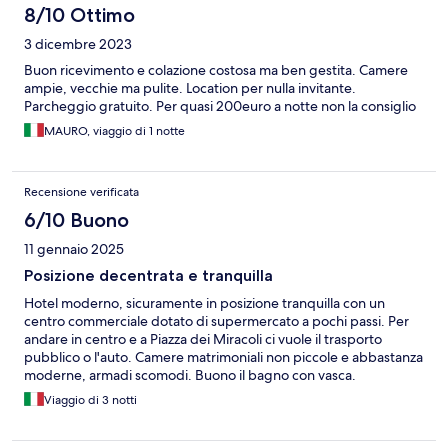
8/10 Ottimo
3 dicembre 2023
Buon ricevimento e colazione costosa ma ben gestita. Camere
ampie, vecchie ma pulite. Location per nulla invitante.
Parcheggio gratuito. Per quasi 200euro a notte non la consiglio
MAURO, viaggio di 1 notte
Recensione verificata
6/10 Buono
11 gennaio 2025
Posizione decentrata e tranquilla
Hotel moderno, sicuramente in posizione tranquilla con un
centro commerciale dotato di supermercato a pochi passi. Per
andare in centro e a Piazza dei Miracoli ci vuole il trasporto
pubblico o l'auto. Camere matrimoniali non piccole e abbastanza
moderne, armadi scomodi. Buono il bagno con vasca.
Parcheggio ampio sotto l'albergo. Colazione non testata.
Viaggio di 3 notti