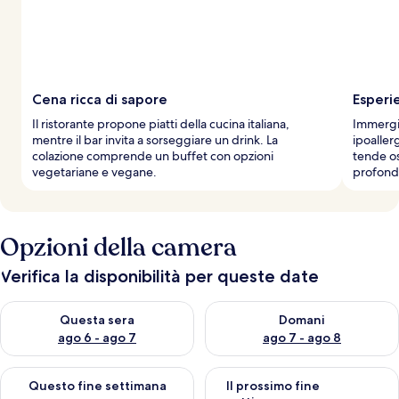
Cena ricca di sapore
Esperi
Il ristorante propone piatti della cucina italiana,
Immergit
mentre il bar invita a sorseggiare un drink. La
ipoaller
colazione comprende un buffet con opzioni
tende os
vegetariane e vegane.
profonda
Opzioni della camera
Verifica la disponibilità per queste date
Verifica la disponibilità per questa sera, ago 6 - ago 7
Verifica la disponibilità per d
Questa sera
Domani
ago 6 - ago 7
ago 7 - ago 8
Verifica la disponibilità per questo fine settimana, ago 7 - ago
Verifica la disponibilità per il
Questo fine settimana
Il prossimo fine