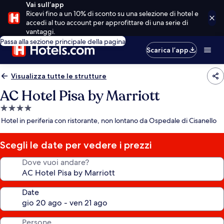
Vai sull’app
Ricevi fino a un 10% di sconto su una selezione di hotel e
accedi al tuo account per approfittare di una serie di
vantaggi.
Passa alla sezione principale della pagina
Scarica l’app
Visualizza tutte le strutture
AC Hotel Pisa by Marriott
Struttura
a
Hotel in periferia con ristorante, non lontano da Ospedale di Cisanello
4.0
stelle
Scegli le date per vedere i prezzi
Dove vuoi andare?
Date
Persone