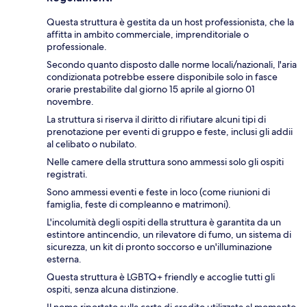
Questa struttura è gestita da un host professionista, che la
affitta in ambito commerciale, imprenditoriale o
professionale.
Secondo quanto disposto dalle norme locali/nazionali, l'aria
condizionata potrebbe essere disponibile solo in fasce
orarie prestabilite dal giorno 15 aprile al giorno 01
novembre.
La struttura si riserva il diritto di rifiutare alcuni tipi di
prenotazione per eventi di gruppo e feste, inclusi gli addii
al celibato o nubilato.
Nelle camere della struttura sono ammessi solo gli ospiti
registrati.
Sono ammessi eventi e feste in loco (come riunioni di
famiglia, feste di compleanno e matrimoni).
L'incolumità degli ospiti della struttura è garantita da un
estintore antincendio, un rilevatore di fumo, un sistema di
sicurezza, un kit di pronto soccorso e un'illuminazione
esterna.
Questa struttura è LGBTQ+ friendly e accoglie tutti gli
ospiti, senza alcuna distinzione.
Il nome riportato sulla carta di credito utilizzata al momento