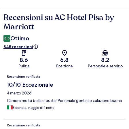
Recensioni su AC Hotel Pisa by
Recensioni
Marriott
Ottimo
8.0
845 recensioni
8.6
6.8
8.2
Pulizia
Posizione
Personale e servizio
Recensioni
Recensione verificata
10/10 Eccezionale
4 marzo 2026
Camera molto bella e pulita! Personale gentile e colazione buona
Eleonora, viaggio di 1 notte
Recensione verificata