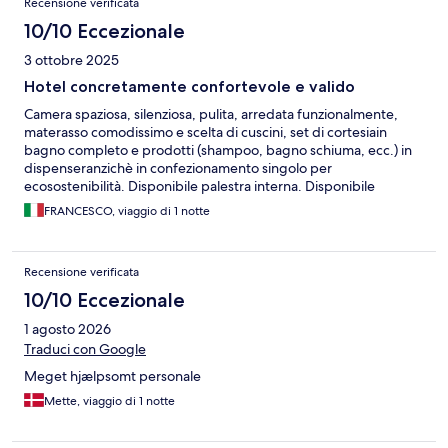
Recensione verificata
10/10 Eccezionale
3 ottobre 2025
Hotel concretamente confortevole e valido
Camera spaziosa, silenziosa, pulita, arredata funzionalmente,
materasso comodissimo e scelta di cuscini, set di cortesiain
bagno completo e prodotti (shampoo, bagno schiuma, ecc.) in
dispenseranzichè in confezionamento singolo per
ecosostenibilità. Disponibile palestra interna. Disponibile
ristorante interno. Disponibile parcheggio gratuito sufficiente
FRANCESCO, viaggio di 1 notte
per tutti gli ospiti. Reception sempre aperta con receptionist
poliglotti. Location parzialmente periferica, cosa che costituisce
più un pregio che un difetto stante le contenute dimensioni di
Recensione verificata
Pisa e la severa difficoltà di parcheggio in centro. Colazione
completa e di buona qualità, tipica di un 4 stelle: il possibile
10/10 Eccezionale
margine di miglioramento sarebbe nella preparazione espressa
1 agosto 2026
delle bevande calde, perchè nessuna macchinetta self-service
farà mai un caffè o un cappuccino completamente
Traduci con Google
soddisfacente per un italiano.
Meget hjælpsomt personale
Mette, viaggio di 1 notte