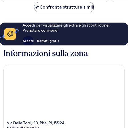
è
CHF 117
Confronta strutture simili
Accedi per visualizzare gli extra e gli sconti idonei.
Prenotare conviene!
Accedi
Iscriviti gratis
Informazioni sulla zona
Via Delle Torri, 20, Pisa, PI, 56124
Vedi sulla mappa