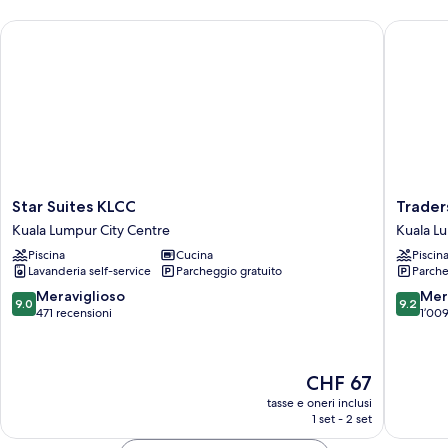
Star Suites KLCC
Traders 
Star
Traders
Star Suites KLCC
Trader
Suites
Hotel
Kuala Lumpur City Centre
Kuala L
KLCC
Kuala
Piscina
Cucina
Piscin
Kuala
Lumpur
Lavanderia self-service
Parcheggio gratuito
Parche
Lumpur
Kuala
City
Lumpur
9.0
9.2
Meraviglioso
Mer
9.0
9.2
Centre
City
su
su
471 recensioni
1’009
Centre
10,
10,
Meraviglioso,
Meravigl
471
1’009
Il
CHF 67
recensioni
recensio
prezzo
tasse e oneri inclusi
attuale
1 set - 2 set
è