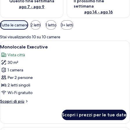
Questo fine settimana
Il prossimo fine
settimana
ago 7 - ago 9
ago 14 - ago 16
Filtri
Tutte le camere
2 letti
1 letto
3+ letti
disponibili
per
Stai visualizzando 10 su 10 camere
le
Apri
Una camera d'albergo moderna con un l
6
Monolocale Executive
camere
tutte
Vista città
le
30 m²
foto
per
1 camera
Monolocale
Per 2 persone
Executive
2 letti singoli
Wi-Fi gratuito
Altri
Scopri di più
dettagli
per
Scopri i prezzi per le tue date
Monolocale
Executive
Una camera d'albergo moderna con un l