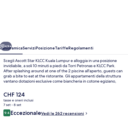
Ascott
Star
KLCC
Kuala
Lumpur
ietro
Avanti
49+
Panoramica
Servizi
Posizione
Tariffe
Regolamenti
Scegli Ascott Star KLCC Kuala Lumpur e alloggia in una posizione
invidiabile, a soli 10 minuti a piedi da Torri Petronas e KLCC Park.
After splashing around at one of the 2 piscine all'aperto, guests can
grab a bite to eat at the ristorante. Gli appartamenti della struttura
vantano dotazioni esclusive come biancheria in cotone egiziano,
accappatoio e pantofole. Altri viaggiatori apprezzano il personale
gentile della struttura. La struttura è una comoda base per spostarsi
Il
CHF 124
con i mezzi pubblici: KLCC Station si trova a 8 min a piedi e Kampang
prezzo
tasse e oneri inclusi
Baru Station a 11.
attuale
7 set - 8 set
2 piscine all'aperto
è
Recensioni
Eccezionale
9.4
Vedi le 262 recensioni
CHF 124
9.4 su 10