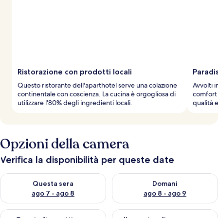
Ristorazione con prodotti locali
Paradi
Questo ristorante dell'aparthotel serve una colazione
Avvolti i
continentale con coscienza. La cucina è orgogliosa di
comfort 
utilizzare l'80% degli ingredienti locali.
qualità 
Opzioni della camera
Verifica la disponibilità per queste date
Verifica la disponibilità per questa sera, ago 7 - ago 8
Verifica la disponibilità per d
Questa sera
Domani
ago 7 - ago 8
ago 8 - ago 9
Verifica la disponibilità per questo fine settimana, ago 7 - ago
Verifica la disponibilità per il