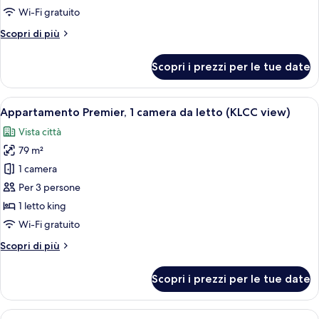
1
Wi-Fi gratuito
camera
Altri
Scopri di più
da
dettagli
letto
per
Scopri i prezzi per le tue date
(KLCC
Appartamento
Executive,
view)
1
Apri
Una cucina moderna con mobili bianchi,
8
camera
Appartamento Premier, 1 camera da letto (KLCC view)
tutte
da
Vista città
letto
le
(KLCC
79 m²
foto
view)
per
1 camera
Appartamento
Per 3 persone
Premier,
1 letto king
1
Wi-Fi gratuito
camera
Altri
Scopri di più
da
dettagli
letto
per
Scopri i prezzi per le tue date
(KLCC
Appartamento
Premier,
view)
1