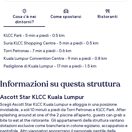
Mappa
Cosa c’è nei
Come spostarsi
Ristoranti
dintorni?
KLCC Park
- 5 min a piedi
- 0.5 km
Suria KLCC Shopping Centre
- 5 min a piedi
- 0.5 km
Torri Petronas
- 7 min a piedi
- 0.6 km
Kuala Lumpur Convention Centre
- 9 min a piedi
- 0.8 km
Padiglione di Kuala Lumpur
- 17 min a piedi
- 1.5 km
Informazioni su questa struttura
Ascott Star KLCC Kuala Lumpur
Scegli Ascott Star KLCC Kuala Lumpur e alloggia in una posizione
invidiabile, a soli 10 minuti a piedi da Torri Petronas e KLCC Park. After
splashing around at one of the 2 piscine all'aperto, guests can grab a
bite to eat at the ristorante. Gli appartamenti della struttura vantano
dotazioni esclusive come biancheria in cotone egiziano, accappatoio e
pantofole. Altri viaggiatori apprezzano il personale gentile della