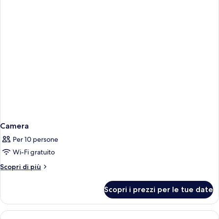
Camera
Per 10 persone
Wi-Fi gratuito
Altri
Scopri di più
dettagli
per
Scopri i prezzi per le tue date
Camera