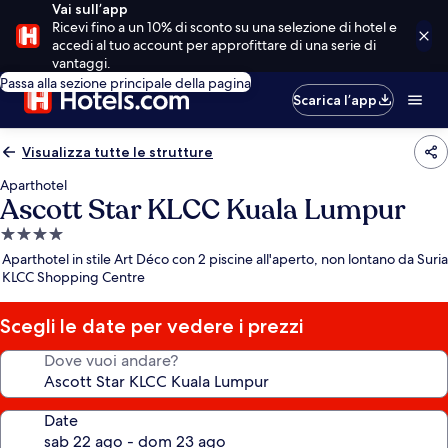
Vai sull’app
Ricevi fino a un 10% di sconto su una selezione di hotel e
accedi al tuo account per approfittare di una serie di
vantaggi.
Passa alla sezione principale della pagina
Scarica l’app
Visualizza tutte le strutture
Aparthotel
Ascott Star KLCC Kuala Lumpur
Struttura
a
Aparthotel in stile Art Déco con 2 piscine all'aperto, non lontano da Suria
4.0
KLCC Shopping Centre
stelle
Scegli le date per vedere i prezzi
Dove vuoi andare?
Date