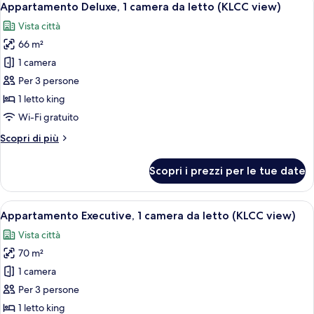
7
camere
Appartamento Deluxe, 1 camera da letto (KLCC view)
tutte
da
Vista città
letto
le
66 m²
foto
per
1 camera
Appartamento
Per 3 persone
Deluxe,
1 letto king
1
Wi-Fi gratuito
camera
Altri
Scopri di più
da
dettagli
letto
per
Scopri i prezzi per le tue date
(KLCC
Appartamento
Deluxe,
view)
1
Apri
Una camera d'albergo moderna con un l
6
camera
Appartamento Executive, 1 camera da letto (KLCC view)
tutte
da
Vista città
letto
le
(KLCC
70 m²
foto
view)
per
1 camera
Appartamento
Per 3 persone
Executive,
1 letto king