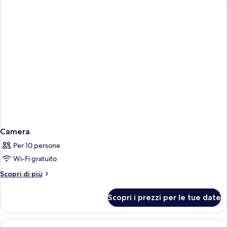
camera
da
letto
(KLCC
view)
Camera
Per 10 persone
Wi-Fi gratuito
Altri
Scopri di più
dettagli
per
Scopri i prezzi per le tue date
Camera