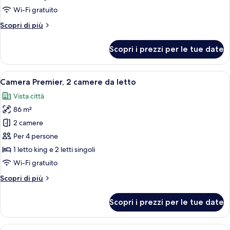
1
Wi-Fi gratuito
camera
Altri
Scopri di più
da
dettagli
letto
per
Scopri i prezzi per le tue date
Camera
Premier,
1
Apri
Una moderna camera d'albergo con un l
6
camera
Camera Premier, 2 camere da letto
tutte
da
Vista città
letto
le
86 m²
foto
per
2 camere
Camera
Per 4 persone
Premier,
1 letto king e 2 letti singoli
2
Wi-Fi gratuito
camere
Altri
Scopri di più
da
dettagli
letto
per
Scopri i prezzi per le tue date
Camera
Premier,
2
Apri
Una camera d'albergo moderna con un l