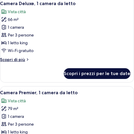
Apri
7
Camera Deluxe, 1 camera da letto
tutte
Vista città
le
66 m²
foto
per
1 camera
Camera
Per 3 persone
Deluxe,
1 letto king
1
Wi-Fi gratuito
camera
Altri
Scopri di più
da
dettagli
letto
per
Scopri i prezzi per le tue date
Camera
Deluxe,
1
Apri
Una cucina moderna con mobili bianchi,
9
camera
Camera Premier, 1 camera da letto
tutte
da
Vista città
letto
le
79 m²
foto
per
1 camera
Camera
Per 3 persone
Premier,
1 letto king