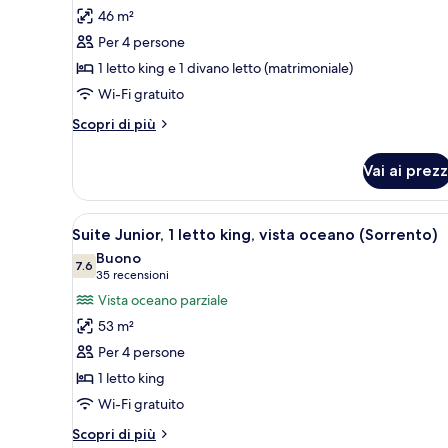
per
46 m²
Suite
Per 4 persone
Junior,
1 letto king e 1 divano letto (matrimoniale)
vista
Wi-Fi gratuito
baia
(Tresor)
Altri
Scopri di più
dettagli
per
Vai ai prezz
Suite
Junior,
vista
Apri
Una camera d'hotel con un lett
2
baia
Suite Junior, 1 letto king, vista oceano (Sorrento)
tutte
(Tresor)
Buono
le
7.6
7.6 su 10
(35
35 recensioni
foto
recensioni)
Vista oceano parziale
per
53 m²
Suite
Per 4 persone
Junior,
1 letto king
1
Wi-Fi gratuito
letto
king,
Altri
Scopri di più