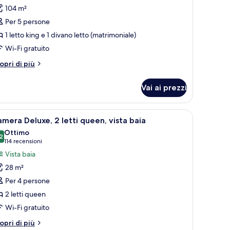
er
104 m²
ite,
Per 5 persone
1 letto king e 1 divano letto (matrimoniale)
amera
Wi-Fi gratuito
a
tto,
tri
opri di più
sta
ttagli
r
ceano
Vai ai prezzi
ite,
Sorrento)
mera
sta sull'oceano.
ivania con un computer, una sedia, una televisione e vista sulla città.
pri
Una camera d'albergo con due letti, una scrivan
2
mera Deluxe, 2 letti queen, vista baia
utte
tto,
Ottimo
sta
2
8.2 su 10
(114
114 recensioni
eano
oto
recensioni)
Vista baia
orrento)
er
28 m²
amera
Per 4 persone
eluxe,
2 letti queen
Wi-Fi gratuito
tti
ueen,
tri
opri di più