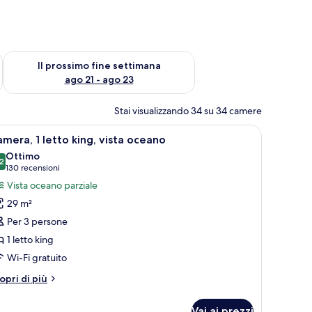
ne settimana, ago 14 - ago 16
Verifica la disponibilità per il prossimo fine settimana, ago 21
Il prossimo fine settimana
ago 21 - ago 23
Stai visualizzando 34 su 34 camere
traverso ampie finestre.
scrivania, una sedia, una televisione e un balcone con vista sulla città.
pri
Camera d'albergo con un letto grande, una scri
2
mera, 1 letto king, vista oceano
utte
Ottimo
2
8.2 su 10
(130
130 recensioni
oto
recensioni)
Vista oceano parziale
er
29 m²
amera,
Per 3 persone
1 letto king
etto
Wi-Fi gratuito
ing,
sta
tri
opri di più
ceano
ttagli
r
Vai ai prezzi