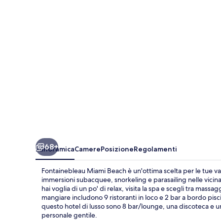
68+
Panoramica
Camere
Posizione
Regolamenti
Fontainebleau Miami Beach è un'ottima scelta per le tue vaca
immersioni subacquee, snorkeling e parasailing nelle vicinanz
hai voglia di un po' di relax, visita la spa e scegli tra mass
mangiare includono 9 ristoranti in loco e 2 bar a bordo piscin
questo hotel di lusso sono 8 bar/lounge, una discoteca e una
personale gentile.