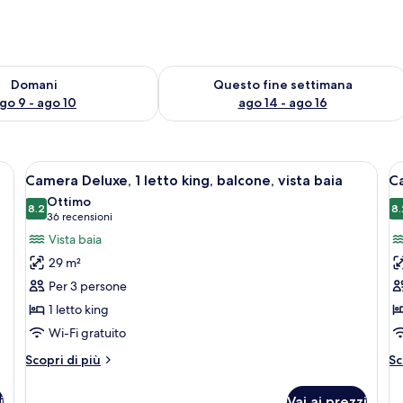
 9
sponibilità per domani, ago 9 - ago 10
Verifica la disponibilità per questo fi
Domani
Questo fine settimana
go 9 - ago 10
ago 14 - ago 16
letto, una scrivania con una sedia, un piccolo tavolino e vista sulla città at
Apri
Una camera d'albergo con un letto, una 
A
2
Camera Deluxe, 1 letto king, balcone, vista baia
Ca
tutte
t
Ottimo
le
8.2
le
8.
8.2 su 10
(36
36 recensioni
foto
f
recensioni)
Vista baia
per
p
29 m²
Camera
C
Per 3 persone
Deluxe,
1
1 letto king
1
l
Wi-Fi gratuito
letto
k
king,
vi
Altri
Al
Scopri di più
Sc
balcone,
dettagli
o
de
per
pe
vista
i
Vai ai prezzi