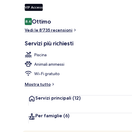
VIP Access
Esterni
Recensioni
Ottimo
8.4
8.4 su 10
Vedi le 8'735 recensioni
Servizi più richiesti
Piscina
Animali ammessi
Wi-Fi gratuito
Mostra tutto
Servizi principali
(12)
Per famiglie
(6)