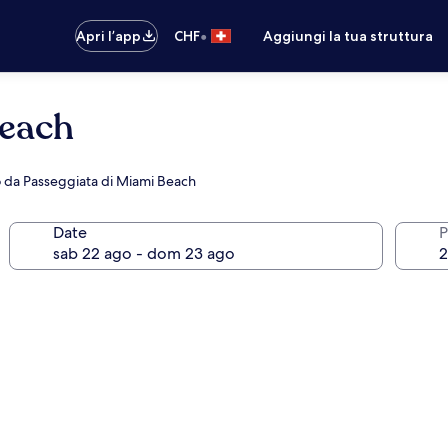
•
Apri l’app
CHF
Aggiungi la tua struttura
Beach
no da Passeggiata di Miami Beach
Date
P