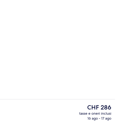
Night club
Il
CHF 286
prezzo
tasse e oneri inclusi
attuale
16 ago - 17 ago
Biancheria da letto di alta qualità, mi
è
CHF 286