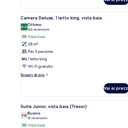
Camera
Standard,
1
Apri
Camera d'albergo con un grande 
2
letto
Camera Deluxe, 1 letto king, vista baia
tutte
king
Ottimo
le
8.4
8.4 su 10
(166
166 recensioni
foto
recensioni)
Vista baia
per
28 m²
Camera
Per 3 persone
Deluxe,
1 letto king
1
Wi-Fi gratuito
letto
king,
Altri
Scopri di più
vista
dettagli
per
baia
Vai ai prezz
Camera
Deluxe,
1
Apri
Camera d'albergo con un letto 
2
letto
Suite Junior, vista baia (Tresor)
tutte
king,
Buono
vista
le
7.8
7.8 su 10
(15
15 recensioni
baia
foto
recensioni)
Vista baia