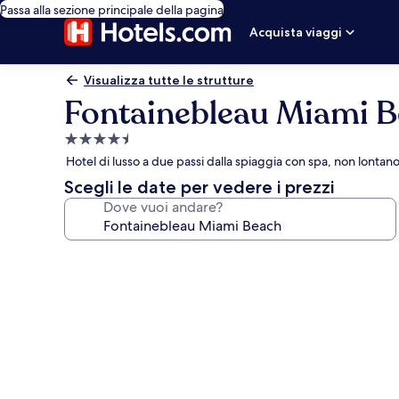
Passa alla sezione principale della pagina
Acquista viaggi
Visualizza tutte le strutture
Fontainebleau Miami 
Struttura
a
Hotel di lusso a due passi dalla spiaggia con spa, non lonta
4.5
Scegli le date per vedere i prezzi
stelle
Dove vuoi andare?
Galleria
fotografica
per
Fontainebleau
Miami
Beach