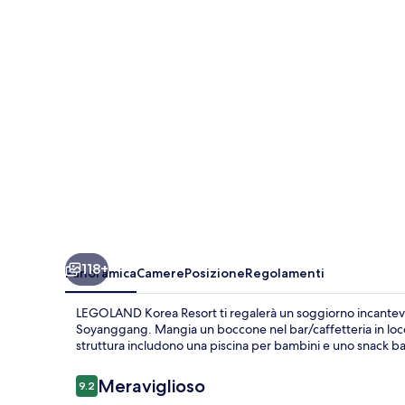
118+
Panoramica
Camere
Posizione
Regolamenti
LEGOLAND Korea Resort ti regalerà un soggiorno incantevo
Soyanggang. Mangia un boccone nel bar/caffetteria in loco e 
struttura includono una piscina per bambini e uno snack ba
Recensioni
Meraviglioso
9.2
9.2 su 10