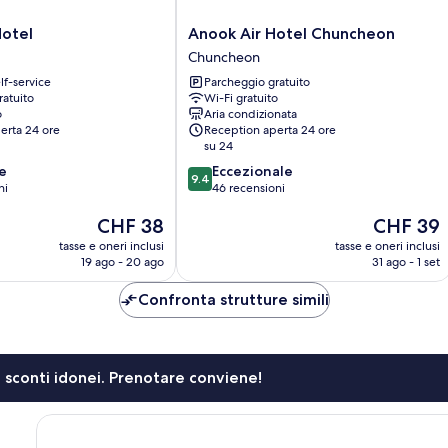
Anook
Hotel
Anook Air Hotel Chuncheon
Air
Chuncheon
Hotel
lf-service
Parcheggio gratuito
Chuncheon
ratuito
Wi-Fi gratuito
Chuncheon
o
Aria condizionata
erta 24 ore
Reception aperta 24 ore
su 24
9.4
e
Eccezionale
9.4
su
ni
46 recensioni
10,
Il
Il
CHF 38
CHF 39
Eccezionale,
prezzo
prezzo
46
tasse e oneri inclusi
tasse e oneri inclusi
attuale
attuale
recensioni
19 ago - 20 ago
31 ago - 1 set
è
è
CHF 38
CHF 39
Confronta strutture simili
li sconti idonei. Prenotare conviene!