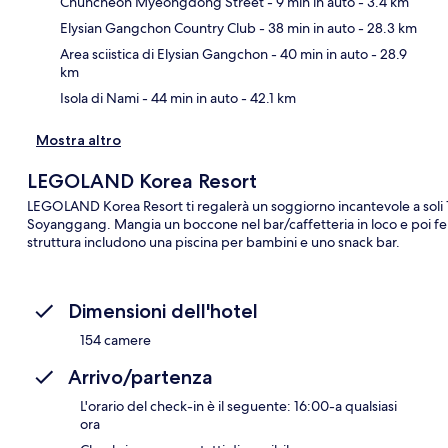
Chuncheon Myeongdong Street
- 9 min in auto
- 3.4 km
Ma
Elysian Gangchon Country Club
- 38 min in auto
- 28.3 km
Area sciistica di Elysian Gangchon
- 40 min in auto
- 28.9
km
Isola di Nami
- 44 min in auto
- 42.1 km
Mostra altro
LEGOLAND Korea Resort
LEGOLAND Korea Resort ti regalerà un soggiorno incantevole a soli
Soyanggang. Mangia un boccone nel bar/caffetteria in loco e poi ferma
struttura includono una piscina per bambini e uno snack bar.
Dimensioni dell'hotel
154 camere
Arrivo/partenza
L'orario del check-in è il seguente: 16:00-a qualsiasi
ora