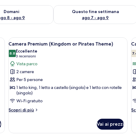
 8
sponibilità per domani, ago 8 - ago 9
Verifica la disponibilità per questo fi
Domani
Questo fine settimana
ago 8 - ago 9
ago 7 - ago 9
o con un motivo a teschio e ossa incrociate, pareti in legno, una finestra vi
Apri
Una stanza con un letto decorato con u
A
30
Camera Premium (Kingdom or Pirates Theme)
C
tutte
t
Eccellente
le
8.8
le
7.
8.8 su 10
(3
3 recensioni
foto
f
recensioni)
Vista parco
per
p
2 camere
Camera
C
Per 5 persone
Premium
P
1 letto king, 1 letto a castello (singolo) e 1 letto con rotelle
(Kingdom
(singolo)
or
Wi-Fi gratuito
Pirates
Theme)
Altri
Al
Scopri di più
Sc
dettagli
de
per
pe
i
Vai ai prezzi
Camera
C
Premium
P