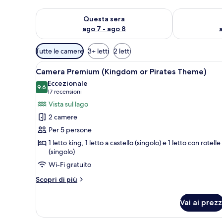
Verifica la disponibilità per questa sera, ago 7 - ago
Verifica la di
Questa sera
ago 7 - ago 8
Filtri
Tutte le camere
3+ letti
2 letti
disponibili
Apri
Una stanza con un letto decorat
per
29
Camera Premium (Kingdom or Pirates Theme)
tutte
le
Eccezionale
le
9.6
camere
9.6 su 10
(17
17 recensioni
foto
recensioni)
Vista sul lago
per
2 camere
Camera
Per 5 persone
Premium
1 letto king, 1 letto a castello (singolo) e 1 letto con rotelle
(Kingdom
(singolo)
or
Wi-Fi gratuito
Pirates
Theme)
Altri
Scopri di più
dettagli
per
Vai ai prezz
Camera
Premium