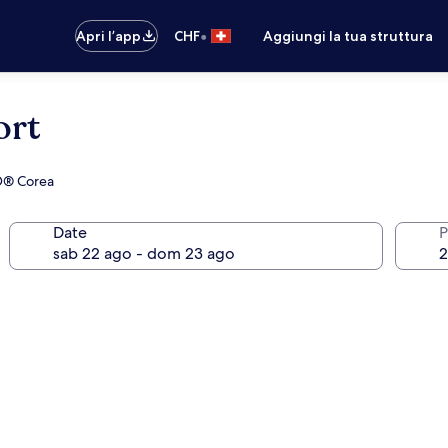
•
Apri l’app
CHF
Aggiungi la tua struttura
ort
ND® Corea
Date
P