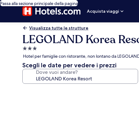
Passa alla sezione principale della pagina
Acquista viaggi
Visualizza tutte le strutture
LEGOLAND Korea Res
Struttura
a
Hotel per famiglie con ristorante, non lontano da LEGOLA
3.0
Scegli le date per vedere i prezzi
stelle
Dove vuoi andare?
Galleria
fotografica
per
LEGOLAND
Korea
Resort