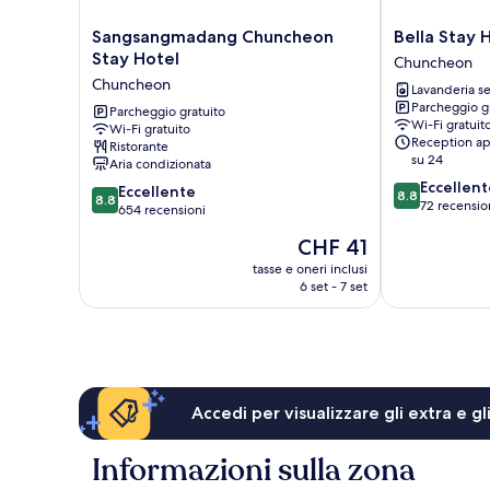
Sangsangmadang
Bella
Sangsangmadang Chuncheon
Bella Stay 
Chuncheon
Stay
Stay Hotel
Chuncheon
Stay
Hotel
Chuncheon
Lavanderia se
Hotel
Chuncheon
Parcheggio g
Chuncheon
Parcheggio gratuito
Wi-Fi gratuit
Wi-Fi gratuito
Reception ap
Ristorante
su 24
Aria condizionata
8.8
Eccellent
8.8
Eccellente
8.8
8.8
su
72 recensio
su
654 recensioni
10,
10,
Il
CHF 41
Eccellente,
Eccellente,
prezzo
72
654
tasse e oneri inclusi
attuale
recensioni
6 set - 7 set
recensioni
è
CHF 41
Accedi per visualizzare gli extra e g
Informazioni sulla zona