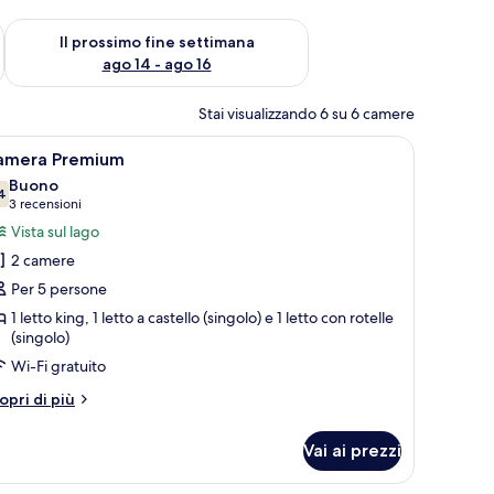
ne settimana, ago 7 - ago 9
Verifica la disponibilità per il prossimo fine settimana, ago 14 
Il prossimo fine settimana
ago 14 - ago 16
Stai visualizzando 6 su 6 camere
sta montagne e una statuetta sul letto.
n motivo a teschio e ossa incrociate, pareti in legno, una finestra vista mont
pri
Una stanza con un letto decorato con un motivo
29
amera Premium
utte
Buono
4
7.4 su 10
(3
3 recensioni
oto
recensioni)
Vista sul lago
er
2 camere
amera
Per 5 persone
remium
1 letto king, 1 letto a castello (singolo) e 1 letto con rotelle
(singolo)
Wi-Fi gratuito
tri
opri di più
ttagli
r
Vai ai prezzi
amera
remium