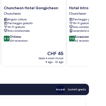
Chuncheon
Hotel
Chuncheon Hotel Gongjicheon
Hotel Intro Chunche
Hotel
Intro
Chuncheon
Chuncheon
Gongjicheon
Chuncheon
Angolo cottura
Parcheggio gratuito
Chuncheon
Chuncheon
Parcheggio gratuito
Wi-Fi gratuito
Wi-Fi gratuito
Aria condizionata
Aria condizionata
Lavanderia self-service
8.4
9.8
Ottimo
Eccezionale
8.4
9.8
su
su
124 recensioni
62 recensioni
10,
10,
Ottimo,
Eccezionale,
Il
CHF 45
124
62
prezzo
recensioni
recensioni
tasse e oneri inclusi
t
attuale
9 ago - 10 ago
è
CHF 45
Accedi
Iscriviti gratis