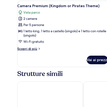
(Kingdom
Apri
Una stanza con un letto decorat
29
or
Camera Premium (Kingdom or Pirates Theme)
tutte
Pirates
Vista parco
Theme)
le
2 camere
foto
per
Per 5 persone
Camera
1 letto king, 1 letto a castello (singolo) e 1 letto con rotelle
(singolo)
Premium
(Kingdom
Wi-Fi gratuito
or
Altri
Scopri di più
Pirates
dettagli
per
Theme)
Vai ai prezz
Camera
Premium
(Kingdom
Strutture simili
or
Pirates
Theme)
Sangsangmadang Chuncheon Stay Hotel
Bella Stay Hot