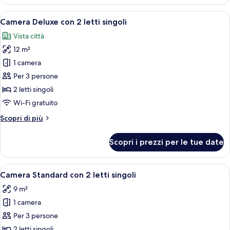
Superior
con
Apri
Una camera d'albergo con due letti, un
10
2
Camera Deluxe con 2 letti singoli
tutte
letti
Vista città
singoli
le
12 m²
foto
per
1 camera
Camera
Per 3 persone
Deluxe
2 letti singoli
con
Wi-Fi gratuito
2
Altri
Scopri di più
letti
dettagli
singoli
per
Scopri i prezzi per le tue date
Camera
Deluxe
con
Apri
Camera d'albergo con due letti, una T
7
2
Camera Standard con 2 letti singoli
tutte
letti
9 m²
singoli
le
1 camera
foto
per
Per 3 persone
Camera
2 letti singoli