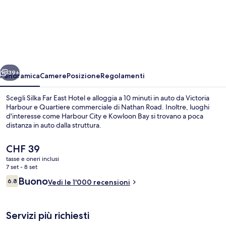
Silka
Far
East
Hotel
ietro
Avanti
39+
Panoramica
Camere
Posizione
Regolamenti
Scegli Silka Far East Hotel e alloggia a 10 minuti in auto da Victoria
Harbour e Quartiere commerciale di Nathan Road. Inoltre, luoghi
d'interesse come Harbour City e Kowloon Bay si trovano a poca
distanza in auto dalla struttura.
Il
CHF 39
prezzo
tasse e oneri inclusi
attuale
7 set - 8 set
è
Recensioni
Buono
6.8
Ingresso della struttura
Vedi le 1'000 recensioni
CHF 39
6.8 su 10
Servizi più richiesti