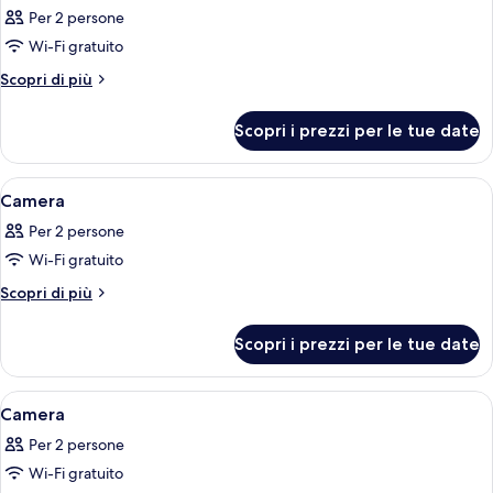
tutte
Per 2 persone
le
Wi-Fi gratuito
foto
per
Altri
Scopri di più
dettagli
Camera
per
Scopri i prezzi per le tue date
Camera
Apri
Una camera d'albergo con un letto, un
18
Camera
tutte
Per 2 persone
le
Wi-Fi gratuito
foto
per
Altri
Scopri di più
dettagli
Camera
per
Scopri i prezzi per le tue date
Camera
Apri
Una camera d'albergo con due letti, u
4
Camera
tutte
Per 2 persone
le
Wi-Fi gratuito
foto