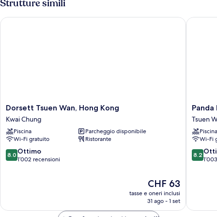
Strutture simili
Dorsett Tsuen Wan, Hong Kong
Panda Ho
Dorsett
Panda
Dorsett Tsuen Wan, Hong Kong
Panda 
Tsuen
Hotel
Kwai Chung
Tsuen 
Wan,
Tsuen
Piscina
Parcheggio disponibile
Piscin
Hong
Wan
Wi-Fi gratuito
Ristorante
Wi-Fi 
Kong
Kwai
8.0
8.2
Ottimo
Ott
8.0
8.2
Chung
su
su
1’002 recensioni
1’003
10,
10,
Ottimo,
Ottimo,
Il
CHF 63
1’002
1’003
prezzo
tasse e oneri inclusi
recensioni
recensio
attuale
31 ago - 1 set
è
CHF 63