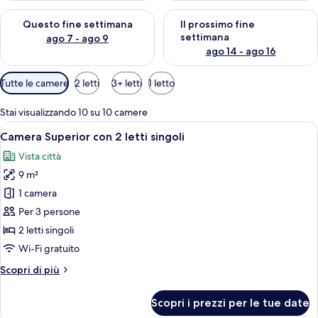
Verifica la disponibilità per questo fine settimana, ago 7 - ago
Verifica la disponibilità per il
Questo fine settimana
Il prossimo fine
settimana
ago 7 - ago 9
ago 14 - ago 16
Filtri
Tutte le camere
2 letti
3+ letti
1 letto
disponibili
per
Stai visualizzando 10 su 10 camere
le
Apri
Camera d'albergo con due letti, una T
9
Camera Superior con 2 letti singoli
camere
tutte
Vista città
le
9 m²
foto
per
1 camera
Camera
Per 3 persone
Superior
2 letti singoli
con
Wi-Fi gratuito
2
Altri
Scopri di più
letti
dettagli
singoli
per
Scopri i prezzi per le tue date
Camera