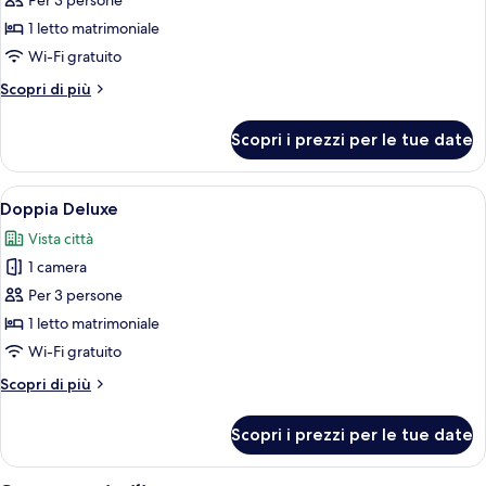
per
Per 3 persone
Doppia
1 letto matrimoniale
Superior
Wi-Fi gratuito
Altri
Scopri di più
dettagli
per
Scopri i prezzi per le tue date
Doppia
Superior
Apri
Una camera d'hotel moderna con un lett
11
Doppia Deluxe
tutte
Vista città
le
1 camera
foto
per
Per 3 persone
Doppia
1 letto matrimoniale
Deluxe
Wi-Fi gratuito
Altri
Scopri di più
dettagli
per
Scopri i prezzi per le tue date
Doppia
Deluxe