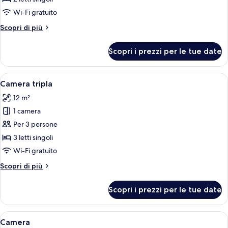
Standard
Wi-Fi gratuito
con
Altri
Scopri di più
2
dettagli
letti
per
Scopri i prezzi per le tue date
Camera
singoli
Standard
con
Apri
Una camera d'albergo con due letti, u
7
2
Camera tripla
tutte
letti
12 m²
singoli
le
1 camera
foto
per
Per 3 persone
Camera
3 letti singoli
tripla
Wi-Fi gratuito
Altri
Scopri di più
dettagli
per
Scopri i prezzi per le tue date
Camera
tripla
Apri
Camera d'albergo con due letti, una scr
16
Camera