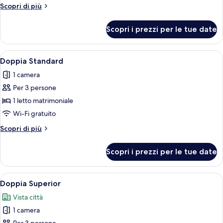
per
Altri
Scopri di più
dettagli
Camera
per
Scopri i prezzi per le tue date
Camera
Apri
Camera d'albergo compatta con un let
7
Doppia Standard
tutte
1 camera
le
Per 3 persone
foto
per
1 letto matrimoniale
Doppia
Wi-Fi gratuito
Standard
Altri
Scopri di più
dettagli
per
Scopri i prezzi per le tue date
Doppia
Standard
Apri
Una camera d'hotel moderna con un lett
8
Doppia Superior
tutte
Vista città
le
1 camera
foto