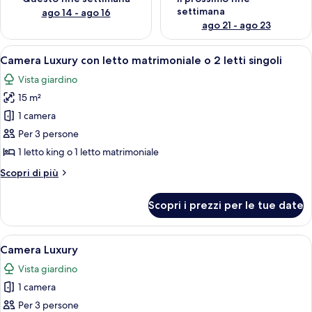
settimana
ago 14 - ago 16
ago 21 - ago 23
Apri
Una camera d'albergo con un letto gra
23
Camera Luxury con letto matrimoniale o 2 letti singoli
tutte
Vista giardino
le
15 m²
foto
per
1 camera
Camera
Per 3 persone
Luxury
1 letto king o 1 letto matrimoniale
con
Altri
Scopri di più
letto
dettagli
matrimoniale
per
Scopri i prezzi per le tue date
Camera
o
Luxury
2
con
Apri
Una camera d'albergo con un letto gra
letti
11
letto
Camera Luxury
tutte
singoli
matrimoniale
Vista giardino
o
le
2
1 camera
foto
letti
per
Per 3 persone
singoli