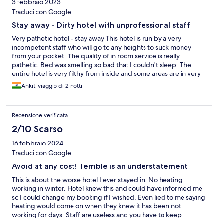
3 febbraio 2023
Traduci con Google
Stay away - Dirty hotel with unprofessional staff
Very pathetic hotel - stay away This hotel is run by a very
incompetent staff who will go to any heights to suck money
from your pocket. The quality of in room service is really
pathetic. Bed was smelling so bad that I couldn't sleep. The
entire hotel is very filthy from inside and some areas are in very
bad state. There are plenty of hotels in Shimla and there is no
Ankit, viaggio di 2 notti
need to waste your money here.
Recensione verificata
2/10 Scarso
16 febbraio 2024
Traduci con Google
Avoid at any cost! Terrible is an understatement
This is about the worse hotel I ever stayed in. No heating
working in winter. Hotel knew this and could have informed me
so I could change my booking if I wished. Even lied to me saying
heating would come on when they knew it has been not
working for days. Staff are useless and you have to keep