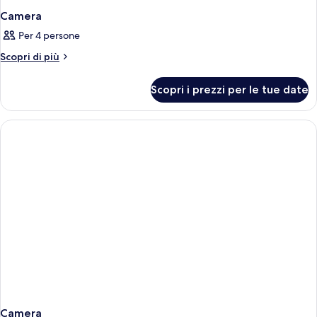
Camera
Per 4 persone
Altri
Scopri di più
dettagli
per
Scopri i prezzi per le tue date
Camera
Camera