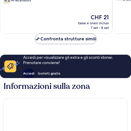
6.2
14 recensioni
su
10,
10,
Buono,
14
5
Il
CHF 21
recensioni
recensio
prezzo
tasse e oneri inclusi
attuale
7 set - 8 set
è
CHF 21
Confronta strutture simili
Accedi per visualizzare gli extra e gli sconti idonei.
Prenotare conviene!
Accedi
Iscriviti gratis
Informazioni sulla zona