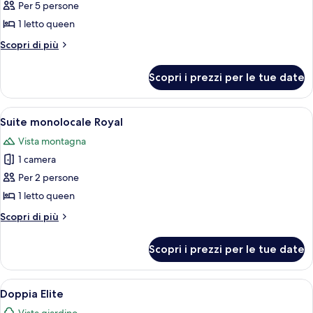
Per 5 persone
foto
per
1 letto queen
Cottage
Altri
Scopri di più
Deluxe
dettagli
per
Scopri i prezzi per le tue date
Cottage
Deluxe
Apri
Una camera d'albergo con due letti, un
13
Suite monolocale Royal
tutte
Vista montagna
le
1 camera
foto
per
Per 2 persone
Suite
1 letto queen
monolocale
Altri
Scopri di più
Royal
dettagli
per
Scopri i prezzi per le tue date
Suite
monolocale
Royal
Apri
Un'ampia camera d'albergo con un letto
11
Doppia Elite
tutte