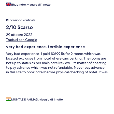
reminding them and chasing them for what you require. The
Bhupinder, viaggio di 1 notte
amount of times I had to ask for bedding and a portable
heater(which was like an antique). Slept wearing double layers,
coats and our socks on. Hotel is so run down and cold. For the
Recensione verificata
prices they charge breakfast was a joke and you have to sit there
with your coats!
2/10 Scarso
29 ottobre 2022
Traduci con Google
very bad experience. terrible experience
Very bad experience. I paid 10699 Rs for 2 rooms which was
located exclusive from hotel where cars parking. The rooms are
not up to status as per main hotel review . Its matter of cheating
to pay advance which was not refundable. Never pay advance
in this site to book hotel before physical checking of hotel. it was
terrible experience like discrimination feeling without breakfast.
MUNTAZIR AHMAD, viaggio di 1 notte