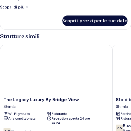
Altri
Scopri di più
dettagli
per
Scopri i prezzi per le tue date
Camera
Strutture simili
The Legacy Luxury By Bridge View
8fold by
The
8fold
The Legacy Luxury By Bridge View
8fold 
Legacy
by
Shimla
Shimla
Luxury
LaRiSa
Wi-Fi gratuito
Ristorante
Parche
By
Shimla
Aria condizionata
Reception aperta 24 ore
Ristor
Bridge
su 24
View
7.6
Buo
7.6
6.2
Shimla
su
5 rec