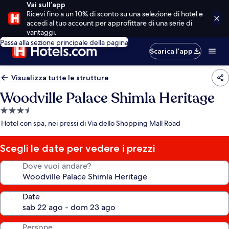
Vai sull’app
Ricevi fino a un 10% di sconto su una selezione di hotel e
accedi al tuo account per approfittare di una serie di
vantaggi.
Passa alla sezione principale della pagina
Scarica l’app
Visualizza tutte le strutture
Woodville Palace Shimla Heritage
Struttura
a
Hotel con spa, nei pressi di Via dello Shopping Mall Road
3.5
stelle
Scegli le date per vedere i prezzi
Dove vuoi andare?
Date
Persone