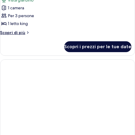
Vista giardino
le
1 camera
foto
per
Per 3 persone
Doppia
1 letto king
Elite
Altri
Scopri di più
dettagli
per
Scopri i prezzi per le tue date
Doppia
Elite