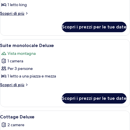
Camera
1 letto king
Luxury
Altri
Scopri di più
dettagli
per
Scopri i prezzi per le tue date
Camera
Luxury
Apri
Una camera d'hotel con un letto, un di
12
Suite monolocale Deluxe
tutte
Vista montagna
le
1 camera
foto
per
Per 3 persone
Suite
1 letto a una piazza e mezza
monolocale
Altri
Scopri di più
Deluxe
dettagli
per
Scopri i prezzi per le tue date
Suite
monolocale
Deluxe
Apri
Una camera da letto con un letto gran
23
Cottage Deluxe
tutte
2 camere
le