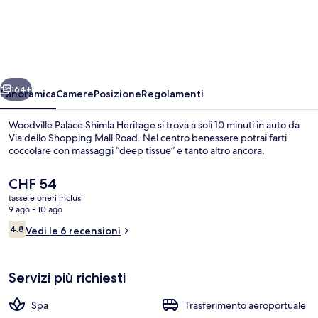
Palace
Shimla
Heritage
ietro
Avanti
164+
Panoramica
Camere
Posizione
Regolamenti
Woodville Palace Shimla Heritage si trova a soli 10 minuti in auto da
Via dello Shopping Mall Road. Nel centro benessere potrai farti
coccolare con massaggi “deep tissue” e tanto altro ancora.
Il
CHF 54
prezzo
tasse e oneri inclusi
attuale
9 ago - 10 ago
è
Recensioni
4.8
Vedi le 6 recensioni
CHF 54
4.8 su 10
Esterni
Servizi più richiesti
Spa
Trasferimento aeroportuale