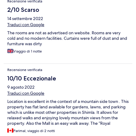
Recensione verificata
2/10 Scarso
14 settembre 2022
Traduci con Google
The rooms are not as advertised on website. Rooms are very
cold and no modern facilities. Curtains were full of dust and and
furniture was dirty
Viaggio di 1 notte
Recensione verificata
10/10 Eccezionale
9 agosto 2022
Traduci con Google
Location is excellent in the context of a mountain side town . This
property has flat land available for gardens, lawns, and parking
which is unlike most other properties in Shimla. It allows for
relaxed walks and enjoying lovely mountain views from the
property. Also the Mall is an easy walk away. The “Royal
history”on the property is very enjoyable! Facility improvements
Parimal, viaggio di 2 notti
would enhance the hotel, but generally the ambiance makes it