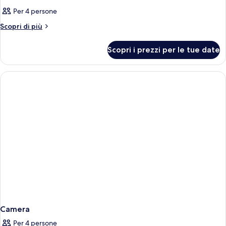
Per 4 persone
Altri
Scopri di più
dettagli
per
Scopri i prezzi per le tue date
Camera
Camera
Per 4 persone