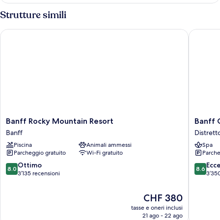
1
camera
Strutture simili
da
letto
Banff Rocky Mountain Resort
Banff Ca
Banff
Banff
Banff Rocky Mountain Resort
Banff 
Rocky
Caribou
Banff
Distret
Mountain
Lodge
Piscina
Animali ammessi
Spa
Resort
and
Parcheggio gratuito
Wi-Fi gratuito
Parche
Banff
Spa
Distrett
8.0
8.6
Ottimo
Ecc
8.0
8.6
di
su
su
3’135 recensioni
3’35
Uptown
10,
10,
Ottimo,
Eccellen
Il
CHF 380
3’135
3’350
prezzo
tasse e oneri inclusi
recensioni
recensio
attuale
21 ago - 22 ago