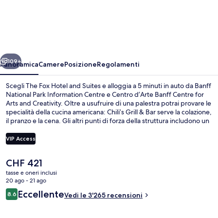
Fox
Hotel
and
Suites
ietro
Avanti
109+
Panoramica
Camere
Posizione
Regolamenti
Scegli The Fox Hotel and Suites e alloggia a 5 minuti in auto da Banff
National Park Information Centre e Centro d’Arte Banff Centre for
Arts and Creativity. Oltre a usufruire di una palestra potrai provare le
specialità della cucina americana: Chili’s Grill & Bar serve la colazione,
il pranzo e la cena. Gli altri punti di forza della struttura includono un
bar/lounge, una vasca idromassaggio e una sauna. Gli ospiti
apprezzano molto la piscina e il personale gentile.
VIP Access
Il
CHF 421
Idromassaggio al coperto
prezzo
tasse e oneri inclusi
attuale
20 ago - 21 ago
è
Recensioni
Eccellente
8.6
Vedi le 3'265 recensioni
CHF 421
8.6 su 10