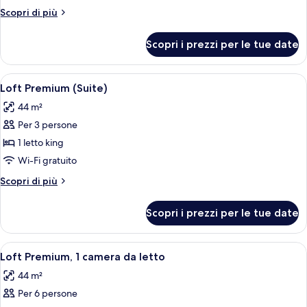
2
Altri
Scopri di più
camere
dettagli
per
da
Scopri i prezzi per le tue date
Suite
letto
Superior,
2
Apri
Camera d'albergo con un letto grande, 
9
camere
Loft Premium (Suite)
tutte
da
44 m²
letto
le
Per 3 persone
foto
per
1 letto king
Loft
Wi-Fi gratuito
Premium
Altri
Scopri di più
(Suite)
dettagli
per
Scopri i prezzi per le tue date
Loft
Premium
(Suite)
Apri
Un accogliente soggiorno con una scala
12
Loft Premium, 1 camera da letto
tutte
44 m²
le
Per 6 persone
foto