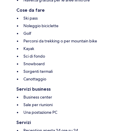
Navetta gratuita per le aree limitrofe
Cose da fare
Ski pass
Noleggio biciclette
Golf
Percorsi da trekking o per mountain bike
Kayak
Sci di fondo
Snowboard
Sorgenti termali
Canottaggio
Servizi business
Business center
Sale per riunioni
Una postazione PC
Servizi
Reception aperta 24 ore su 24