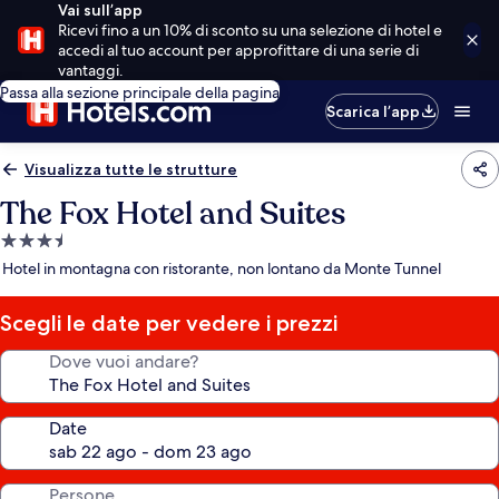
Vai sull’app
Ricevi fino a un 10% di sconto su una selezione di hotel e
accedi al tuo account per approfittare di una serie di
vantaggi.
Passa alla sezione principale della pagina
Scarica l’app
Visualizza tutte le strutture
The Fox Hotel and Suites
Struttura
a
Hotel in montagna con ristorante, non lontano da Monte Tunnel
3.5
stelle
Scegli le date per vedere i prezzi
Dove vuoi andare?
Date
Persone