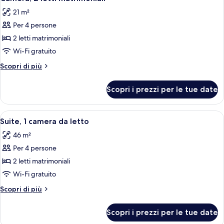
tutte
king,
21 m²
balcone
le
Per 4 persone
foto
per
2 letti matrimoniali
Camera,
Wi-Fi gratuito
2
Altri
Scopri di più
letti
dettagli
matrimoniali
per
Scopri i prezzi per le tue date
Camera,
2
letti
Apri
Una camera d'albergo con due letti, u
8
matrimoniali
Suite, 1 camera da letto
tutte
46 m²
le
Per 4 persone
foto
per
2 letti matrimoniali
Suite,
Wi-Fi gratuito
1
Altri
Scopri di più
camera
dettagli
da
per
Scopri i prezzi per le tue date
Suite,
letto