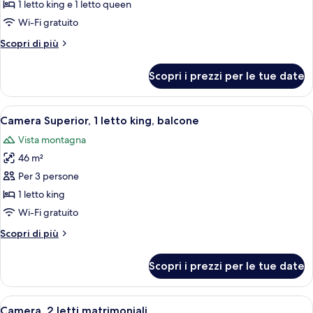
per
1 letto king e 1 letto queen
Loft
Wi-Fi gratuito
Premium,
Altri
Scopri di più
1
dettagli
camera
per
Scopri i prezzi per le tue date
Loft
da
Premium,
letto
1
Apri
Una camera d'albergo con un letto gran
9
camera
Camera Superior, 1 letto king, balcone
tutte
da
Vista montagna
letto
le
46 m²
foto
per
Per 3 persone
Camera
1 letto king
Superior,
Wi-Fi gratuito
1
Altri
Scopri di più
letto
dettagli
king,
per
Scopri i prezzi per le tue date
Camera
balcone
Superior,
1
Apri
Una camera d'albergo con due letti, 
6
letto
Camera, 2 letti matrimoniali