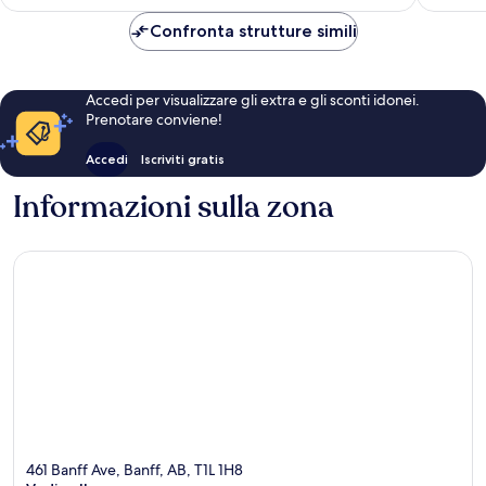
è
CHF 380
Confronta strutture simili
Accedi per visualizzare gli extra e gli sconti idonei.
Prenotare conviene!
Accedi
Iscriviti gratis
Informazioni sulla zona
461 Banff Ave, Banff, AB, T1L 1H8