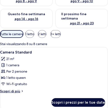
ago 8 - ago 9
ago 9 - ago 10
Verifica la disponibilità per questo fine settimana, ago 14 - ag
Verifica la disponibilità per i
Questo fine settimana
Il prossimo fine
settimana
ago 14 - ago 16
ago 21 - ago 23
Filtri
Tutte le camere
1 letto
2 letti
3+ letti
disponibili
per
Stai visualizzando 8 su 8 camere
le
Apri
Una camera d'albergo con un letto grand
6
Camera Standard
camere
tutte
21 m²
le
1 camera
foto
per
Per 2 persone
Camera
1 letto queen
Standard
Wi-Fi gratuito
Altri
Scopri di più
dettagli
per
Scopri i prezzi per le tue date
Camera