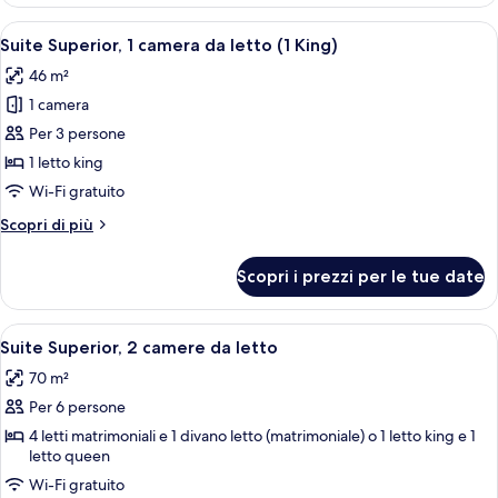
Standard
Apri
Un letto rifatto con cura in una stanz
8
Suite Superior, 1 camera da letto (1 King)
tutte
46 m²
le
1 camera
foto
per
Per 3 persone
Suite
1 letto king
Superior,
Wi-Fi gratuito
1
Altri
Scopri di più
camera
dettagli
da
per
Scopri i prezzi per le tue date
Suite
letto
Superior,
(1
1
Apri
Un soggiorno con divano, poltrona e tav
King)
12
camera
Suite Superior, 2 camere da letto
tutte
da
70 m²
letto
le
(1
Per 6 persone
foto
King)
per
4 letti matrimoniali e 1 divano letto (matrimoniale) o 1 letto king e 1
letto queen
Suite
Wi-Fi gratuito
Superior,