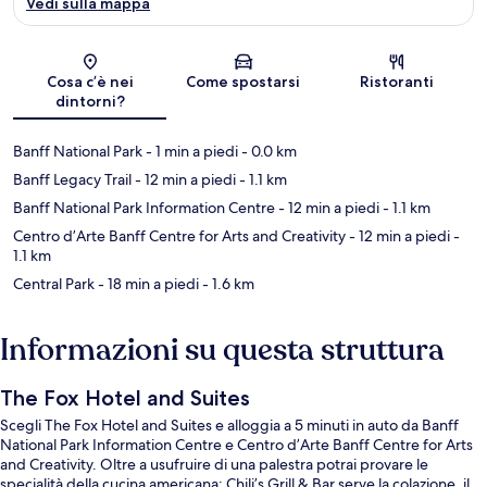
Vedi sulla mappa
Mappa
Cosa c’è nei
Come spostarsi
Ristoranti
dintorni?
Banff National Park
- 1 min a piedi
- 0.0 km
Banff Legacy Trail
- 12 min a piedi
- 1.1 km
Banff National Park Information Centre
- 12 min a piedi
- 1.1 km
Centro d’Arte Banff Centre for Arts and Creativity
- 12 min a piedi
-
1.1 km
Central Park
- 18 min a piedi
- 1.6 km
Informazioni su questa struttura
The Fox Hotel and Suites
Scegli The Fox Hotel and Suites e alloggia a 5 minuti in auto da Banff
National Park Information Centre e Centro d’Arte Banff Centre for Arts
and Creativity. Oltre a usufruire di una palestra potrai provare le
specialità della cucina americana: Chili’s Grill & Bar serve la colazione, il