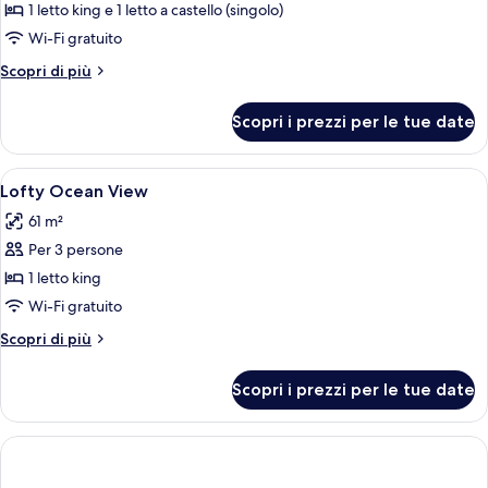
Suite
1 letto king e 1 letto a castello (singolo)
Ocean
Wi-Fi gratuito
View
Altri
Scopri di più
dettagli
per
Scopri i prezzi per le tue date
Lofty
Suite
Ocean
Apri
Biancheria da letto di alta qualità, ma
3
View
Lofty Ocean View
tutte
61 m²
le
Per 3 persone
foto
per
1 letto king
Lofty
Wi-Fi gratuito
Ocean
Altri
Scopri di più
View
dettagli
per
Scopri i prezzi per le tue date
Lofty
Ocean
View