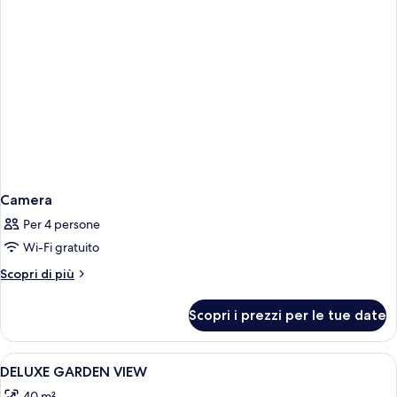
Camera
Per 4 persone
Wi-Fi gratuito
Altri
Scopri di più
dettagli
per
Scopri i prezzi per le tue date
Camera
Apri
Biancheria da letto di alta qualità, ma
9
DELUXE GARDEN VIEW
tutte
40 m²