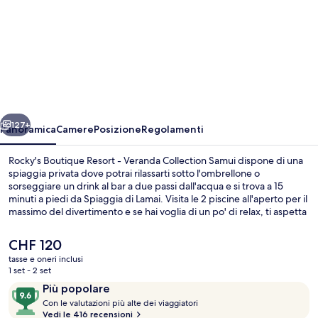
per
Rocky's
Boutique
Resort
-
Veranda
ietro
Avanti
Collection
127+
Panoramica
Camere
Posizione
Regolamenti
Samui
Rocky's Boutique Resort - Veranda Collection Samui dispone di una
spiaggia privata dove potrai rilassarti sotto l'ombrellone o
sorseggiare un drink al bar a due passi dall'acqua e si trova a 15
minuti a piedi da Spiaggia di Lamai. Visita le 2 piscine all'aperto per il
massimo del divertimento e se hai voglia di un po' di relax, ti aspetta
una spa dove potrai scegliere tra massaggi thailandesi, trattamenti
per il viso e scrub corpo. The Dining Room, uno dei 2 ristoranti in
Il
CHF 120
loco, propone cucina francese e serve la colazione, il pranzo e la
prezzo
tasse e oneri inclusi
cena. Gli altri punti di forza di questo resort di lusso includono 2 bar
attuale
1 set - 2 set
a bordo piscina, una piscina per bambini e uno snack bar. Altri
2 bar/lounge, 2 bar a bordo piscina, ba
è
Recensioni
9.6
viaggiatori apprezzano il personale gentile della struttura.
Più popolare
CHF 120
C
su
Con le valutazioni più alte dei viaggiatori
o
Vedi le 416 recensioni