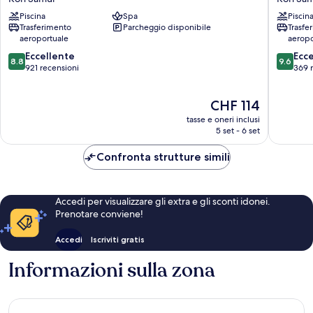
Villas
Villas
Piscina
Spa
Piscin
&
Koh
Trasferimento
Parcheggio disponibile
Trasfe
Resort
Samui
aeroportuale
aeropo
Koh
8.8
9.6
Samui
Eccellente
Ecc
8.8
9.6
su
su
921 recensioni
369 
10,
10,
Eccellente,
Eccezion
Il
CHF 114
921
369
prezzo
recensioni
recensio
tasse e oneri inclusi
attuale
5 set - 6 set
è
CHF 114
Confronta strutture simili
Accedi per visualizzare gli extra e gli sconti idonei.
Prenotare conviene!
Accedi
Iscriviti gratis
Informazioni sulla zona