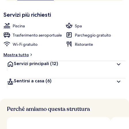
10,
n
Più
popolare
Servizi più richiesti
l
e
Piscina
Spa
v
a
Trasferimento aeroportuale
Parcheggio gratuito
l
Wi-Fi gratuito
Ristorante
u
t
Mostra tutto
a
z
Servizi principali
(12)
i
o
n
Sentirsi a casa
(6)
i
p
i
ù
Perché amiamo questa struttura
a
l
t
e