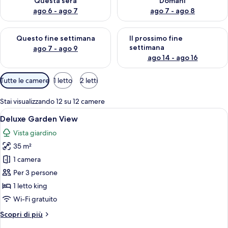
Questa sera
Domani
ago 6 - ago 7
ago 7 - ago 8
Verifica la disponibilità per questo fine settimana, ago 7 - ago
Verifica la disponibilità per il
Questo fine settimana
Il prossimo fine
settimana
ago 7 - ago 9
ago 14 - ago 16
Filtri
Tutte le camere
1 letto
2 letti
disponibili
per
Stai visualizzando 12 su 12 camere
le
Apri
Un'ampia camera da letto con un letto 
12
Deluxe Garden View
camere
tutte
Vista giardino
le
35 m²
foto
per
1 camera
Deluxe
Per 3 persone
Garden
1 letto king
View
Wi-Fi gratuito
Altri
Scopri di più
dettagli