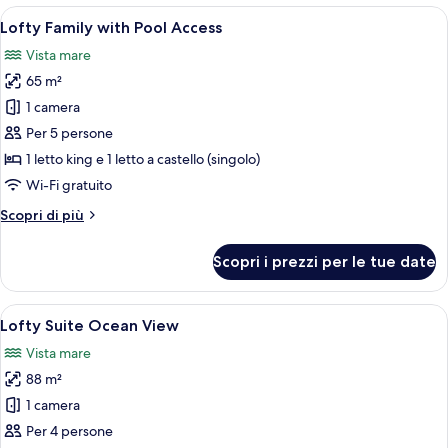
Access
Apri
Una moderna camera d'albergo con un g
7
Ocean
Lofty Family with Pool Access
tutte
View
Vista mare
le
65 m²
foto
per
1 camera
Lofty
Per 5 persone
Family
1 letto king e 1 letto a castello (singolo)
with
Wi-Fi gratuito
Pool
Altri
Scopri di più
Access
dettagli
per
Scopri i prezzi per le tue date
Lofty
Family
with
Apri
Una camera d'albergo moderna con un l
9
Pool
Lofty Suite Ocean View
tutte
Access
Vista mare
le
88 m²
foto
per
1 camera
Lofty
Per 4 persone