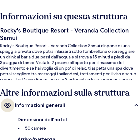
Informazioni su questa struttura
Rocky's Boutique Resort - Veranda Collection
Samui
Rocky's Boutique Resort - Veranda Collection Samui dispone di una
spiaggia privata dove potrai rilassarti sotto l'ombrellone o sorseggiare
un drink al bar a due passi dall'acqua e si trova a 15 minuti a piedi da
Spiaggia di Lamai. Visita le 2 piscine all'aperto per il massimo del
divertimento e se hai voglia di un po' di relax, ti aspetta una spa dove
potrai scegliere tra massaggi thailandesi, trattamenti per il viso e scrub
corpo. The Dining Room, uno dei 2 ristoranti in loco, propone cucina
francese e serve la colazione, il pranzo e la cena. Gli altri punti di forza di
Altre informazioni sulla struttura
questo resort di lusso includono 2 bar a bordo piscina, una piscina per
bambini e uno snack bar. Altri viaggiatori apprezzano il personale gentile
della struttura.
Informazioni generali
Dimensioni dell'hotel
50 camere
Arrivo/partenza