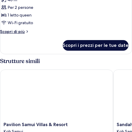
le
Per 2 persone
foto
per
1 letto queen
DELUXE
Wi-Fi gratuito
GARDEN
Altri
Scopri di più
VIEW
dettagli
per
Scopri i prezzi per le tue date
DELUXE
GARDEN
VIEW
Strutture simili
Pavilion Samui Villas & Resort
Sandalwo
Pavilion
Sandal
Pavilion Samui Villas & Resort
Sandal
Samui
Luxury
Koh Samui
Koh Sam