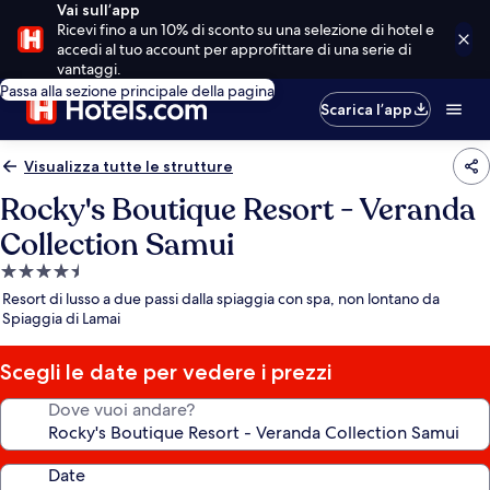
Vai sull’app
Ricevi fino a un 10% di sconto su una selezione di hotel e
accedi al tuo account per approfittare di una serie di
vantaggi.
Passa alla sezione principale della pagina
Scarica l’app
Visualizza tutte le strutture
Rocky's Boutique Resort - Veranda
Collection Samui
Struttura
a
Resort di lusso a due passi dalla spiaggia con spa, non lontano da
4.5
Spiaggia di Lamai
stelle
Scegli le date per vedere i prezzi
Dove vuoi andare?
Date