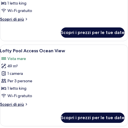
Ocean
1 letto king
View
Wi-Fi gratuito
Altri
Scopri di più
dettagli
per
Scopri i prezzi per le tue date
Lofty
Ocean
View
Apri
Una moderna camera d'albergo con una 
7
Lofty Pool Access Ocean View
tutte
Vista mare
le
49 m²
foto
per
1 camera
Lofty
Per 3 persone
Pool
1 letto king
Access
Wi-Fi gratuito
Ocean
Altri
Scopri di più
View
dettagli
per
Scopri i prezzi per le tue date
Lofty
Pool