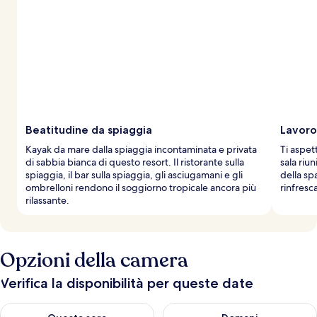
d
e
i
v
i
a
g
g
Beatitudine da spiaggia
Lavoro
i
Kayak da mare dalla spiaggia incontaminata e privata
Ti aspet
a
di sabbia bianca di questo resort. Il ristorante sulla
sala riun
t
spiaggia, il bar sulla spiaggia, gli asciugamani e gli
della sp
o
ombrelloni rendono il soggiorno tropicale ancora più
rinfresca
r
rilassante.
i
Opzioni della camera
Verifica la disponibilità per queste date
Verifica la disponibilità per questa sera, ago 6 - ago 7
Verifica la disponibilità per d