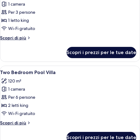
per
1 camera
Premier
Per 3 persone
Beachfront
1 letto king
with
Wi-Fi gratuito
Plunge
Altri
Scopri di più
Pool
dettagli
per
Scopri i prezzi per le tue date
Premier
Beachfront
with
Apri
Camera d'albergo con un letto grande, 
11
Plunge
Two Bedroom Pool Villa
tutte
Pool
120 m²
le
1 camera
foto
per
Per 6 persone
Two
2 letti king
Bedroom
Wi-Fi gratuito
Pool
Altri
Scopri di più
Villa
dettagli
per
Scopri i prezzi per le tue date
Two