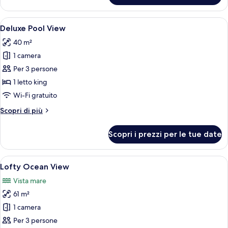
Bedroom
Pool
Apri
Una camera da letto moderna con un le
11
Villa
Deluxe Pool View
tutte
40 m²
le
1 camera
foto
per
Per 3 persone
Deluxe
1 letto king
Pool
Wi-Fi gratuito
View
Altri
Scopri di più
dettagli
per
Scopri i prezzi per le tue date
Deluxe
Pool
View
Apri
Una camera d'albergo moderna con un le
6
Lofty Ocean View
tutte
Vista mare
le
61 m²
foto
per
1 camera
Lofty
Per 3 persone