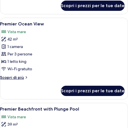
per
Scopri i prezzi per le tue date
Deluxe
Garden
View
Apri
Una camera da letto moderna con un g
17
Premier Ocean View
tutte
Vista mare
le
42 m²
foto
per
1 camera
Premier
Per 3 persone
Ocean
1 letto king
View
Wi-Fi gratuito
Altri
Scopri di più
dettagli
per
Scopri i prezzi per le tue date
Premier
Ocean
View
Apri
Camera da letto moderna con un letto g
8
Premier Beachfront with Plunge Pool
tutte
Vista mare
le
39 m²
foto