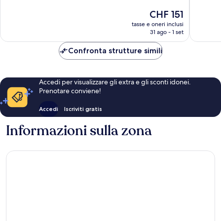
Eccellente,
Ottimo,
Il
CHF 151
1’513
772
prezzo
tasse e oneri inclusi
recensioni
recensio
attuale
31 ago - 1 set
è
CHF 151
Confronta strutture simili
Accedi per visualizzare gli extra e gli sconti idonei.
Prenotare conviene!
Accedi
Iscriviti gratis
Informazioni sulla zona