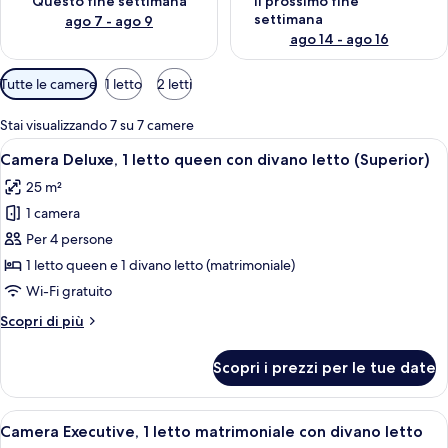
Questo fine settimana
Il prossimo fine
settimana
ago 7 - ago 9
ago 14 - ago 16
Filtri
Tutte le camere
1 letto
2 letti
disponibili
per
Stai visualizzando 7 su 7 camere
le
Apri
Una camera d'albergo con due letti, un
9
Camera Deluxe, 1 letto queen con divano letto (Superior)
camere
tutte
25 m²
le
1 camera
foto
per
Per 4 persone
Camera
1 letto queen e 1 divano letto (matrimoniale)
Deluxe,
Wi-Fi gratuito
1
Altri
Scopri di più
letto
dettagli
queen
per
Scopri i prezzi per le tue date
Camera
con
Deluxe,
divano
1
Apri
Una camera d'albergo con un letto, u
letto
8
letto
Camera Executive, 1 letto matrimoniale con divano letto
tutte
(Superior)
queen