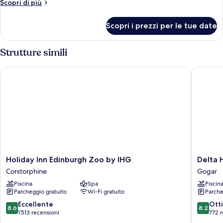
Altri
Scopri di più
1
dettagli
per
letto
Scopri i prezzi per le tue date
Suite,
queen
1
letto
Strutture simili
queen
Holiday Inn Edinburgh Zoo by IHG
Delta Ho
Holiday
Delta
Holiday Inn Edinburgh Zoo by IHG
Delta 
Inn
Hotels
Corstorphine
Gogar
Edinburgh
by
Piscina
Spa
Piscin
Zoo
Marriott
Parcheggio gratuito
Wi-Fi gratuito
Parche
by
Edinbur
IHG
Gogar
8.6
8.2
Eccellente
Ott
8.6
8.2
Corstorphine
su
su
1’513 recensioni
772 r
10,
10,