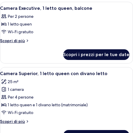
queen,
1
Apri
Una camera d'albergo con un letto gra
10
accessibile
letto
Camera Executive, 1 letto queen, balcone
tutte
queen,
ai
Per 2 persone
accessibile
le
disabili
ai
1 letto queen
foto
disabili
per
Wi-Fi gratuito
Camera
Altri
Scopri di più
Executive,
dettagli
per
1
Scopri i prezzi per le tue date
Camera
letto
Executive,
queen,
1
Apri
Minibar, una cassaforte in camera, una
9
balcone
letto
Camera Superior, 1 letto queen con divano letto
tutte
queen,
25 m²
balcone
le
1 camera
foto
per
Per 4 persone
Camera
1 letto queen e 1 divano letto (matrimoniale)
Superior,
Wi-Fi gratuito
1
Altri
Scopri di più
letto
dettagli
queen
per