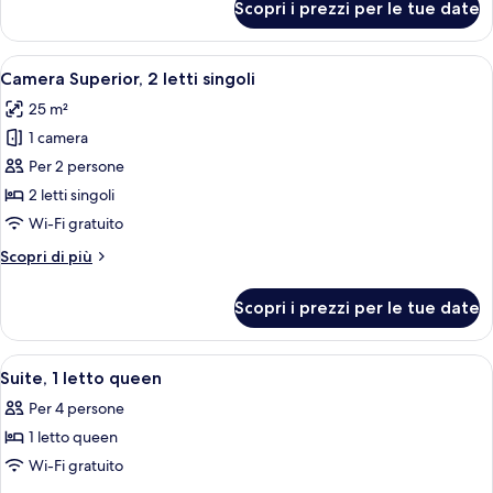
Scopri i prezzi per le tue date
Camera
con
Superior,
divano
1
Apri
Una camera d'albergo con due letti, un
letto
8
letto
Camera Superior, 2 letti singoli
tutte
queen
25 m²
con
le
divano
1 camera
foto
letto
per
Per 2 persone
Camera
2 letti singoli
Superior,
Wi-Fi gratuito
2
Altri
Scopri di più
letti
dettagli
singoli
per
Scopri i prezzi per le tue date
Camera
Superior,
2
Apri
Una camera d'albergo con un letto gra
8
letti
Suite, 1 letto queen
tutte
singoli
Per 4 persone
le
1 letto queen
foto
per
Wi-Fi gratuito
Suite,