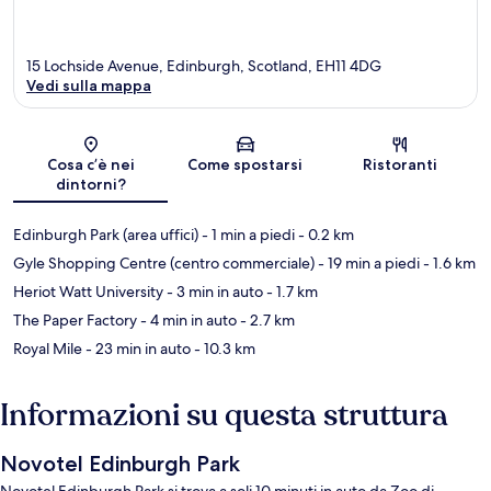
15 Lochside Avenue, Edinburgh, Scotland, EH11 4DG
Vedi sulla mappa
Mappa
Cosa c’è nei
Come spostarsi
Ristoranti
dintorni?
Edinburgh Park (area uffici)
- 1 min a piedi
- 0.2 km
Gyle Shopping Centre (centro commerciale)
- 19 min a piedi
- 1.6 km
Heriot Watt University
- 3 min in auto
- 1.7 km
The Paper Factory
- 4 min in auto
- 2.7 km
Royal Mile
- 23 min in auto
- 10.3 km
Informazioni su questa struttura
Novotel Edinburgh Park
Novotel Edinburgh Park si trova a soli 10 minuti in auto da Zoo di