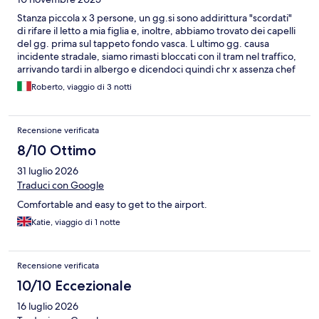
Stanza piccola x 3 persone, un gg.si sono addirittura "scordati"
di rifare il letto a mia figlia e, inoltre, abbiamo trovato dei capelli
del gg. prima sul tappeto fondo vasca. L ultimo gg. causa
incidente stradale, siamo rimasti bloccati con il tram nel traffico,
arrivando tardi in albergo e dicendoci quindi chr x assenza chef
nn lotevano prepararci la colazione della mattina seguente da
Roberto, viaggio di 3 notti
portare via......Problem solving pari a 0......Salvo solo la colazione
molto molto valida!!!
Recensione verificata
8/10 Ottimo
31 luglio 2026
Traduci con Google
Comfortable and easy to get to the airport.
Katie, viaggio di 1 notte
Recensione verificata
10/10 Eccezionale
16 luglio 2026