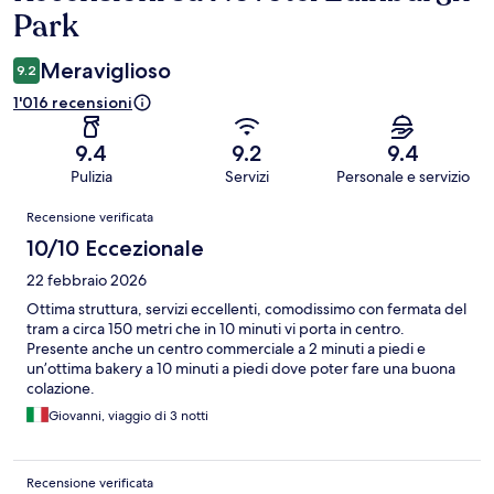
Park
Meraviglioso
9.2
1'016 recensioni
9.4
9.2
9.4
Pulizia
Servizi
Personale e servizio
Recensioni
Recensione verificata
10/10 Eccezionale
22 febbraio 2026
Ottima struttura, servizi eccellenti, comodissimo con fermata del
tram a circa 150 metri che in 10 minuti vi porta in centro.
Presente anche un centro commerciale a 2 minuti a piedi e
un’ottima bakery a 10 minuti a piedi dove poter fare una buona
colazione.
Giovanni, viaggio di 3 notti
Recensione verificata