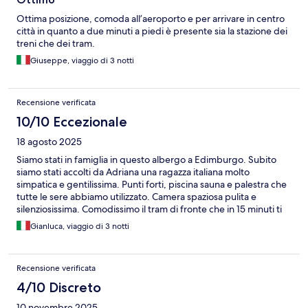
Ottima posizione, comoda all’aeroporto e per arrivare in centro
città in quanto a due minuti a piedi è presente sia la stazione dei
treni che dei tram.
Giuseppe, viaggio di 3 notti
Recensione verificata
10/10 Eccezionale
18 agosto 2025
Siamo stati in famiglia in questo albergo a Edimburgo. Subito
siamo stati accolti da Adriana una ragazza italiana molto
simpatica e gentilissima. Punti forti, piscina sauna e palestra che
tutte le sere abbiamo utilizzato. Camera spaziosa pulita e
silenziosissima. Comodissimo il tram di fronte che in 15 minuti ti
porta al centro. Per finire una buonissima colazione con tutto e di
Gianluca, viaggio di 3 notti
più. Dolce e salato. Albergo super consigliato per chi và a
Edimburgo. Naturalmente un saluto e un grazie ad Adriana per i
suoi consigli
Recensione verificata
4/10 Discreto
10 novembre 2025