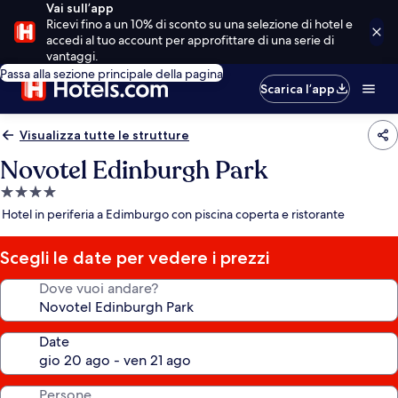
Vai sull’app
Ricevi fino a un 10% di sconto su una selezione di hotel e
accedi al tuo account per approfittare di una serie di
vantaggi.
Passa alla sezione principale della pagina
Scarica l’app
Visualizza tutte le strutture
Novotel Edinburgh Park
Struttura
a
Hotel in periferia a Edimburgo con piscina coperta e ristorante
4.0
stelle
Scegli le date per vedere i prezzi
Dove vuoi andare?
Date
Persone