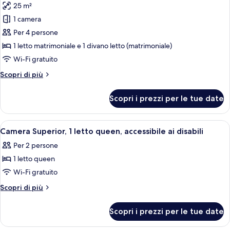
25 m²
con
le
divano
1 camera
foto
letto
per
Per 4 persone
(Superior)
Camera
1 letto matrimoniale e 1 divano letto (matrimoniale)
Executive,
Wi-Fi gratuito
1
Altri
Scopri di più
letto
dettagli
matrimoniale
per
Scopri i prezzi per le tue date
Camera
con
Executive,
divano
1
Apri
Una camera d'albergo con un letto gran
letto
9
letto
Camera Superior, 1 letto queen, accessibile ai disabili
tutte
matrimoniale
Per 2 persone
con
le
divano
1 letto queen
foto
letto
per
Wi-Fi gratuito
Camera
Altri
Scopri di più
Superior,
dettagli
per
1
Scopri i prezzi per le tue date
Camera
letto
Superior,