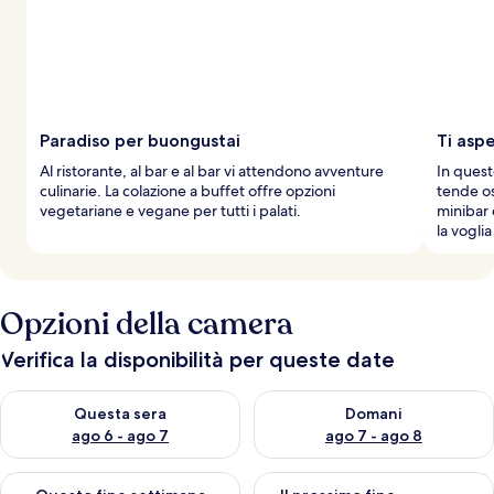
Paradiso per buongustai
Ti asp
Al ristorante, al bar e al bar vi attendono avventure
In quest
culinarie. La colazione a buffet offre opzioni
tende os
vegetariane e vegane per tutti i palati.
minibar 
la vogli
Opzioni della camera
Verifica la disponibilità per queste date
Verifica la disponibilità per questa sera, ago 6 - ago 7
Verifica la disponibilità per d
Questa sera
Domani
ago 6 - ago 7
ago 7 - ago 8
Verifica la disponibilità per questo fine settimana, ago 7 - ago
Verifica la disponibilità per il