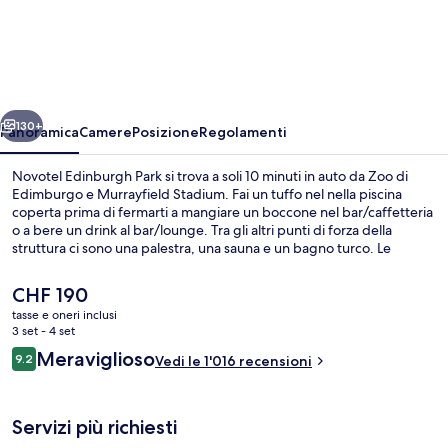
Edinburgh
Park
ietro
Avanti
130+
Panoramica
Camere
Posizione
Regolamenti
Novotel Edinburgh Park si trova a soli 10 minuti in auto da Zoo di
Edimburgo e Murrayfield Stadium. Fai un tuffo nel nella piscina
coperta prima di fermarti a mangiare un boccone nel bar/caffetteria
o a bere un drink al bar/lounge. Tra gli altri punti di forza della
struttura ci sono una palestra, una sauna e un bagno turco. Le
recensioni dei viaggiatori lodano il personale gentile e la posizione
centrale. Approfitta dei mezzi pubblici nelle vicinanze: Fermata del
Il
CHF 190
tram di Edinburgh Park è a 3 min e Fermata del tram di Edinburgh
prezzo
tasse e oneri inclusi
Park Central a 13 min a piedi.
attuale
3 set - 4 set
Piscina coperta
è
Recensioni
Meraviglioso
9.2
Vedi le 1'016 recensioni
CHF 190
9.2 su 10
Servizi più richiesti