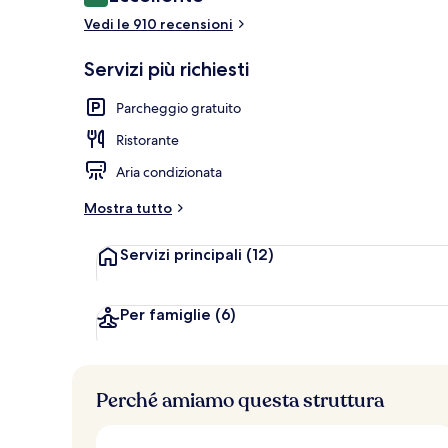
8.8 su 10
Salottino dell
Vedi le 910 recensioni
Servizi più richiesti
Parcheggio gratuito
Ristorante
Aria condizionata
Mostra tutto
Servizi principali
(12)
Per famiglie
(6)
Perché amiamo questa struttura