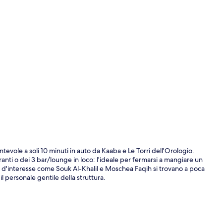
Vista città
evole a soli 10 minuti in auto da Kaaba e Le Torri dell'Orologio.
oranti o dei 3 bar/lounge in loco: l'ideale per fermarsi a mangiare un
i d'interesse come Souk Al-Khalil e Moschea Faqih si trovano a poca
Minibar, una
il personale gentile della struttura.