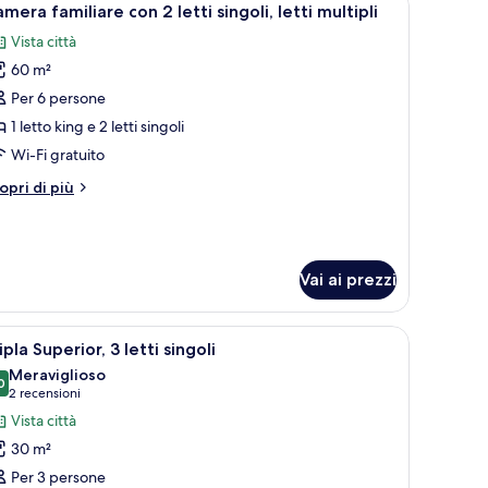
7
mera familiare con 2 letti singoli, letti multipli
utte
Vista città
60 m²
oto
er
Per 6 persone
amera
1 letto king e 2 letti singoli
amiliare
Wi-Fi gratuito
on
tri
opri di più
ttagli
tti
r
amera
ngoli,
miliare
tti
Vai ai prezzi
n
ltipli
tti
 una sedia.
un letto, con un croissant, una ciotola di cereali e un bicchiere di succo d'ar
pri
Camera d'albergo con due letti, una scrivania,
ngoli,
6
ipla Superior, 3 letti singoli
utte
tti
Meraviglioso
ltipli
0
9.0 su 10
(2
2 recensioni
oto
recensioni)
Vista città
er
30 m²
ipla
Per 3 persone
uperior,