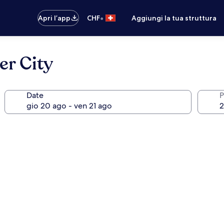
•
Apri l’app
CHF
Aggiungi la tua struttura
r City
Date
P