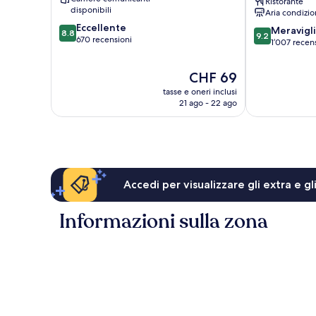
Ristorante
Makkah
Centro
disponibili
Aria condizio
Città
8.8
Eccellente
9.2
di
Meravigl
8.8
9.2
su
670 recensioni
su
Makkah
1’007 recen
10,
10,
Eccellente,
Meraviglioso,
Il
CHF 69
670
1’007
prezzo
recensioni
tasse e oneri inclusi
recensioni
attuale
21 ago - 22 ago
è
CHF 69
Accedi per visualizzare gli extra e g
Informazioni sulla zona