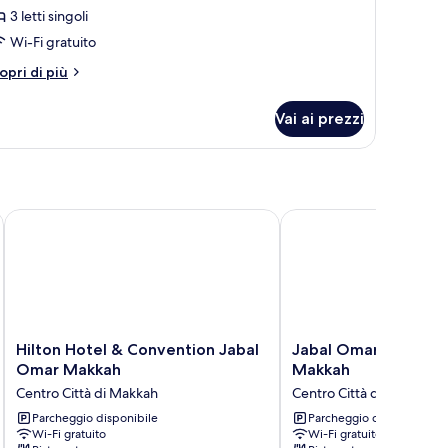
3 letti singoli
Wi-Fi gratuito
tti
ngoli
tri
opri di più
ttagli
r
Vai ai prezzi
ipla
perior,
tti
ngoli
Hilton Hotel & Convention Jabal Omar Makkah
Jabal Omar Marriott H
Hilton
Jabal
Hilton Hotel & Convention Jabal
Jabal Omar Marriott
Hotel
Omar
Omar Makkah
Makkah
&
Marriott
Centro Città di Makkah
Centro Città di Makkah
Convention
Hotel,
Jabal
Parcheggio disponibile
Makkah
Parcheggio disponibile
Wi-Fi gratuito
Wi-Fi gratuito
Omar
Centro