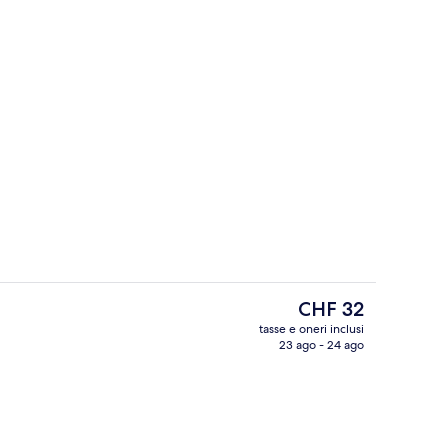
Ristorante
Il
CHF 32
prezzo
tasse e oneri inclusi
attuale
23 ago - 24 ago
 cassaforte in camera, una scrivania, postazione laptop
Esterni
è
CHF 32