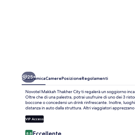
25+
Panoramica
Camere
Posizione
Regolamenti
Novotel Makkah Thakher City ti regalerà un soggiorno incant
Oltre che di una palestra, potrai usufruire di uno dei 3 rist
boccone o concedersi un drink rinfrescante. Inoltre, luogh
distanza in auto dalla struttura. Altri viaggiatori apprezzano 
VIP Access
Recensioni
Eccellente
8.8