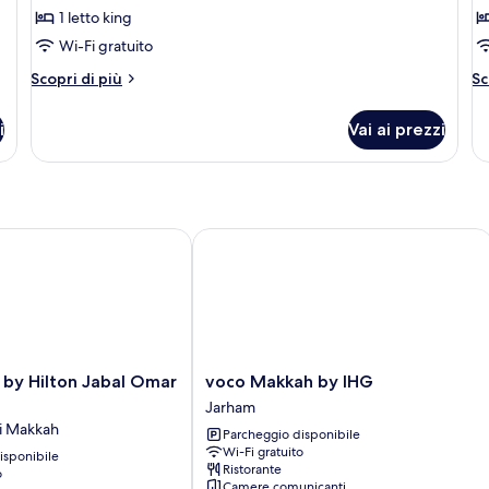
1 letto king
letto
3
Wi-Fi gratuito
king
le
si
Altri
Al
Scopri di più
Sc
dettagli
de
per
pe
i
Vai ai prezzi
Camera,
Tr
1
Su
letto
3
king
le
si
y Hilton Jabal Omar Makkah
voco Makkah by IHG
voco
 by Hilton Jabal Omar
voco Makkah by IHG
Makkah
Jarham
by
di Makkah
Parcheggio disponibile
IHG
Wi-Fi gratuito
isponibile
Jarham
Ristorante
o
Camere comunicanti