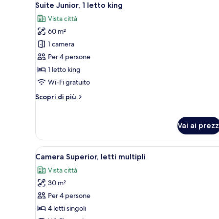
5
letto
Suite Junior, 1 letto king
tutte
king
Vista città
le
60 m²
foto
per
1 camera
Suite
Per 4 persone
Junior,
1 letto king
1
Wi-Fi gratuito
letto
Altri
Scopri di più
king
dettagli
per
Suite
Vai ai prezz
Junior,
1
letto
Apri
Una camera d'albergo con tre le
5
Camera Superior, letti multipli
king
tutte
Vista città
le
30 m²
foto
per
Per 4 persone
Camera
4 letti singoli
Superior,