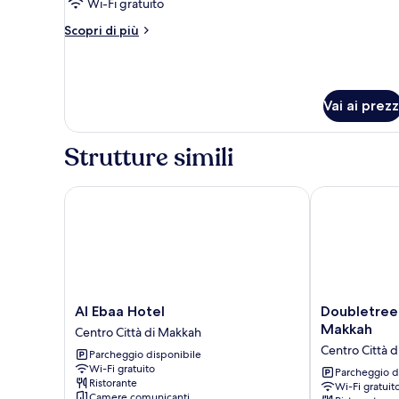
Wi-Fi gratuito
letti
Altri
Scopri di più
multipli
dettagli
per
Camera
Superior,
Vai ai prezz
letti
multipli
Strutture simili
Al Ebaa Hotel
Doubletree b
Al
Doubletree
Al Ebaa Hotel
Doubletree
Ebaa
by
Makkah
Centro Città di Makkah
Hotel
Hilton
Centro Città 
Parcheggio disponibile
Centro
Jabal
Wi-Fi gratuito
Città
Omar
Parcheggio d
Ristorante
Wi-Fi gratuit
di
Makkah
Camere comunicanti