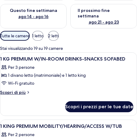
Verifica la disponibilità per questo fine settimana, ago 14 - ag
Verifica la disponibilità per i
Questo fine settimana
Il prossimo fine
settimana
ago 14 - ago 16
ago 21 - ago 23
Filtri
Tutte le camere
1 letto
2 letti
disponibili
per
Stai visualizzando 19 su 19 camere
le
Apri
Camera d'albergo con un letto grande,
4
1 KG PREMIUM W/IN-ROOM DRINKS-SNACKS SOFABED
camere
tutte
Per 3 persone
le
1 divano letto (matrimoniale) e 1 letto king
foto
per
Wi-Fi gratuito
1
Altri
Scopri di più
KG
dettagli
per
PREMIUM
Scopri i prezzi per le tue date
1
W/IN-
KG
ROOM
PREMIUM
Apri
Una camera d'albergo con un letto, du
6
DRINKS-
W/IN-
1 KING PREMIUM MOBILITY/HEARING/ACCESS W/TUB
tutte
ROOM
SNACKS
Per 2 persone
DRINKS-
le