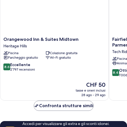
Orangewood
Fairfield
Orangewood Inn & Suites Midtown
Fairfie
Inn
by
Parmer
Heritage Hills
&
Marriott
Tech Ri
Piscina
Colazione gratuita
Suites
Inn
Parcheggio gratuito
Wi-Fi gratuito
Midtown
&
Piscin
Anima
Heritage
Suites
8.6
Eccellente
8.6
Hills
Austin
su
2’797 recensioni
8.4
Ott
8.4
Parmer/
10,
su
1’006
Ridge
Eccellente,
10,
Il
CHF 50
Tech
2’797
Ottimo,
prezzo
Ridge
recensioni
1’006
tasse e oneri inclusi
attuale
28 ago - 29 ago
recensio
è
CHF 50
Confronta strutture simili
Accedi per visualizzare gli extra e gli sconti idonei.