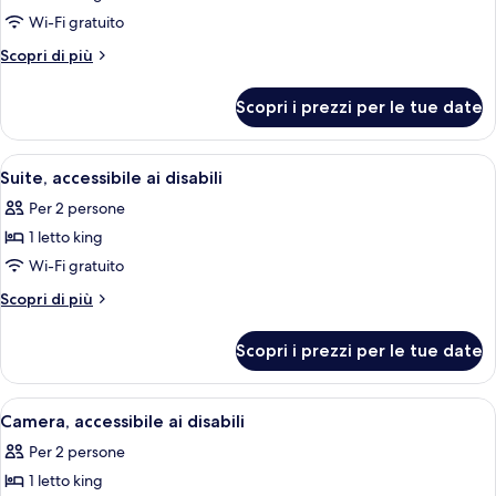
per
Wi-Fi gratuito
Camera,
Altri
Scopri di più
1
dettagli
per
letto
Scopri i prezzi per le tue date
Camera,
king,
1
accessibile
letto
Apri
Camera d'albergo con un letto, una sc
6
ai
king,
Suite, accessibile ai disabili
tutte
accessibile
disabili
Per 2 persone
ai
le
disabili
1 letto king
foto
per
Wi-Fi gratuito
Suite,
Altri
Scopri di più
accessibile
dettagli
per
ai
Scopri i prezzi per le tue date
Suite,
disabili
accessibile
ai
Apri
Camera d'albergo con due letti, una sc
5
disabili
Camera, accessibile ai disabili
tutte
Per 2 persone
le
1 letto king
foto