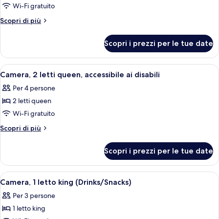
per
Wi-Fi gratuito
Camera,
Altri
Scopri di più
accessibile
dettagli
per
ai
Scopri i prezzi per le tue date
Camera,
disabili
accessibile
ai
Apri
Una camera d'albergo con due letti, un
5
disabili
Camera, 2 letti queen, accessibile ai disabili
tutte
Per 4 persone
le
2 letti queen
foto
per
Wi-Fi gratuito
Camera,
Altri
Scopri di più
2
dettagli
per
letti
Scopri i prezzi per le tue date
Camera,
queen,
2
accessibile
letti
Apri
Una camera d'albergo con un letto gran
5
ai
queen,
Camera, 1 letto king (Drinks/Snacks)
tutte
accessibile
disabili
Per 3 persone
ai
le
disabili
1 letto king
foto