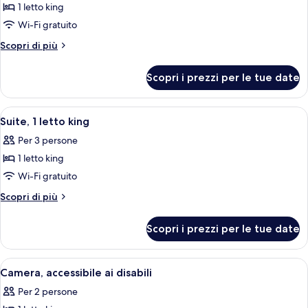
SNACKS
1 letto king
foto
per
Wi-Fi gratuito
1
Altri
Scopri di più
letto
dettagli
per
king,
Scopri i prezzi per le tue date
1
accessibile
letto
ai
king,
Apri
Camera d'albergo con letto, scrivania, 
5
disabili,
accessibile
Suite, 1 letto king
tutte
ai
non
Per 3 persone
disabili,
le
fumatori
non
1 letto king
foto
fumatori
per
Wi-Fi gratuito
Suite,
Altri
Scopri di più
1
dettagli
per
letto
Scopri i prezzi per le tue date
Suite,
king
1
letto
Apri
Camera d'albergo con due letti, una sc
5
king
Camera, accessibile ai disabili
tutte
Per 2 persone
le