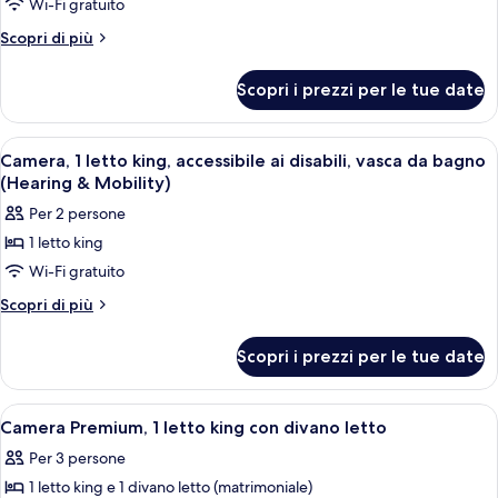
per
Wi-Fi gratuito
Camera,
Altri
Scopri di più
1
dettagli
per
letto
Scopri i prezzi per le tue date
Camera,
king
1
(Drinks/Snacks)
letto
Apri
Una camera d'albergo con un letto, du
4
king
Camera, 1 letto king, accessibile ai disabili, vasca da bagno
tutte
(Drinks/Snacks)
(Hearing & Mobility)
le
Per 2 persone
foto
1 letto king
per
Wi-Fi gratuito
Camera,
1
Altri
Scopri di più
dettagli
letto
per
king,
Scopri i prezzi per le tue date
Camera,
accessibile
1
ai
letto
Apri
Una camera d'albergo con un letto gran
5
king,
disabili,
Camera Premium, 1 letto king con divano letto
tutte
accessibile
vasca
Per 3 persone
ai
le
da
disabili,
1 letto king e 1 divano letto (matrimoniale)
foto