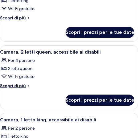
1 letto king
foto
per
Wi-Fi gratuito
Camera,
Altri
Scopri di più
accessibile
dettagli
per
ai
Scopri i prezzi per le tue date
Camera,
disabili
accessibile
ai
Apri
Una camera d'albergo con due letti, un
6
disabili
Camera, 2 letti queen, accessibile ai disabili
tutte
Per 4 persone
le
2 letti queen
foto
per
Wi-Fi gratuito
Camera,
Altri
Scopri di più
2
dettagli
per
letti
Scopri i prezzi per le tue date
Camera,
queen,
2
accessibile
letti
Apri
Una camera d'albergo con un letto gran
5
ai
queen,
Camera, 1 letto king, accessibile ai disabili
tutte
accessibile
disabili
Per 2 persone
ai
le
disabili
1 letto king
foto