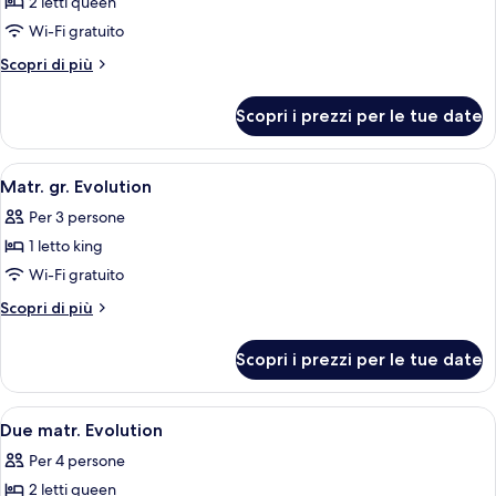
2 letti queen
per
Wi-Fi gratuito
Camera
Premium,
Altri
Scopri di più
dettagli
2
per
letti
Scopri i prezzi per le tue date
Camera
queen,
Premium,
accessibile
2
Apri
Una camera d'albergo con un letto gran
6
letti
ai
Matr. gr. Evolution
tutte
queen,
disabili,
Per 3 persone
accessibile
le
vasca
ai
1 letto king
foto
da
disabili,
per
Wi-Fi gratuito
vasca
bagno
Matr.
da
Altri
Scopri di più
(Hearing)
bagno
gr.
dettagli
(Hearing)
per
Evolution
Scopri i prezzi per le tue date
Matr.
gr.
Evolution
Apri
Una camera d'albergo con due letti, un
5
Due matr. Evolution
tutte
Per 4 persone
le
2 letti queen
foto