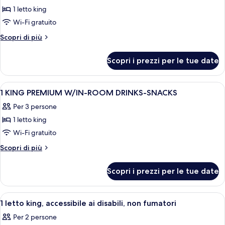
SOFABED
SNACKS
1 letto king
foto
SOFABED
per
Wi-Fi gratuito
1
Altri
Scopri di più
KING
dettagli
per
PREMIUM
Scopri i prezzi per le tue date
1
MOBILITY/HEARING/ACCESS
KING
W/TUB
PREMIUM
Apri
Una camera d'albergo con un letto gran
11
MOBILITY/HEARING/ACCESS
1 KING PREMIUM W/IN-ROOM DRINKS-SNACKS
tutte
W/TUB
Per 3 persone
le
1 letto king
foto
per
Wi-Fi gratuito
1
Altri
Scopri di più
KING
dettagli
per
PREMIUM
Scopri i prezzi per le tue date
1
W/IN-
KING
ROOM
PREMIUM
Apri
Una camera d'albergo con un letto gran
4
DRINKS-
W/IN-
1 letto king, accessibile ai disabili, non fumatori
tutte
ROOM
SNACKS
Per 2 persone
DRINKS-
le