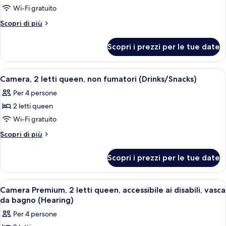
bagno
vasca
per
Wi-Fi gratuito
da
(Hearing
Camera
bagno
Altri
Scopri di più
&
(Hearing
Premium,
dettagli
Mobility)
&
per
1
Scopri i prezzi per le tue date
Mobility)
Camera
letto
Premium,
king
1
Apri
Una camera d'albergo con due letti, un
5
con
letto
Camera, 2 letti queen, non fumatori (Drinks/Snacks)
tutte
king
divano
Per 4 persone
con
le
letto
divano
2 letti queen
foto
letto
per
Wi-Fi gratuito
Camera,
Altri
Scopri di più
2
dettagli
per
letti
Scopri i prezzi per le tue date
Camera,
queen,
2
non
letti
Apri
Una camera d'albergo con due letti, un
6
fumatori
queen,
Camera Premium, 2 letti queen, accessibile ai disabili, vasca
tutte
non
(Drinks/Snacks)
da bagno (Hearing)
fumatori
le
Per 4 persone
(Drinks/Snacks)
foto