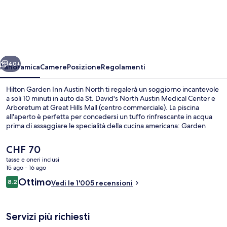
Garden
Inn
Austin
North
ietro
Avanti
40+
Panoramica
Camere
Posizione
Regolamenti
Hilton Garden Inn Austin North ti regalerà un soggiorno incantevole
a soli 10 minuti in auto da St. David's North Austin Medical Center e
Arboretum at Great Hills Mall (centro commerciale). La piscina
all'aperto è perfetta per concedersi un tuffo rinfrescante in acqua
prima di assaggiare le specialità della cucina americana: Garden
Grille serve la colazione e la cena. Troverai anche un bar/lounge e
una palestra aperta giorno e notte, mentre le dotazioni in camera
Il
CHF 70
includono frigoriferi e microonde. Le recensioni degli ospiti lodano il
prezzo
tasse e oneri inclusi
personale gentile della struttura.
attuale
15 ago - 16 ago
Esterni
è
Recensioni
Ottimo
8.2
Vedi le 1'005 recensioni
CHF 70
8.2 su 10
Servizi più richiesti