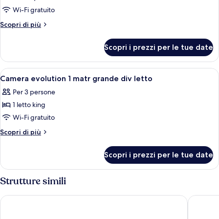
per
Wi-Fi gratuito
Due
Altri
Scopri di più
matr.
dettagli
per
Evolution
Scopri i prezzi per le tue date
Due
matr.
Evolution
Apri
Una camera d'albergo con un letto gra
6
Camera evolution 1 matr grande div letto
tutte
Per 3 persone
le
1 letto king
foto
per
Wi-Fi gratuito
Camera
Altri
Scopri di più
evolution
dettagli
per
1
Scopri i prezzi per le tue date
Camera
matr
evolution
grande
1
Strutture simili
div
matr
grande
letto
Orangewood Inn & Suites Midtown
Fairfiel
div
letto