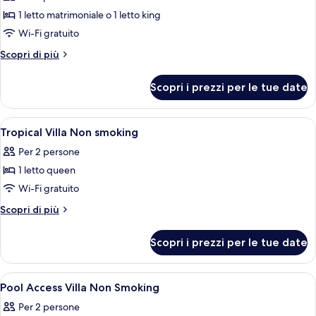
per
1 letto matrimoniale o 1 letto king
Villa,
Wi-Fi gratuito
accesso
Altri
Scopri di più
alla
dettagli
piscina
per
Scopri i prezzi per le tue date
Villa,
accesso
alla
Apri
Minibar, una cassaforte in camera, una
9
piscina
Tropical Villa Non smoking
tutte
Per 2 persone
le
1 letto queen
foto
per
Wi-Fi gratuito
Tropical
Altri
Scopri di più
Villa
dettagli
per
Non
Scopri i prezzi per le tue date
Tropical
smoking
Villa
Non
Apri
Minibar, una cassaforte in camera, una
7
smoking
Pool Access Villa Non Smoking
tutte
Per 2 persone
le