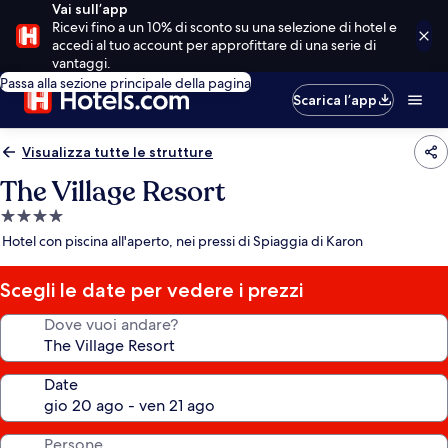
Vai sull’app
Ricevi fino a un 10% di sconto su una selezione di hotel e
accedi al tuo account per approfittare di una serie di
vantaggi.
Passa alla sezione principale della pagina
Scarica l’app
Visualizza tutte le strutture
The Village Resort
Struttura
a
Hotel con piscina all'aperto, nei pressi di Spiaggia di Karon
4.0
stelle
Scegli le date per vedere i prezzi
Dove vuoi andare?
Date
Persone