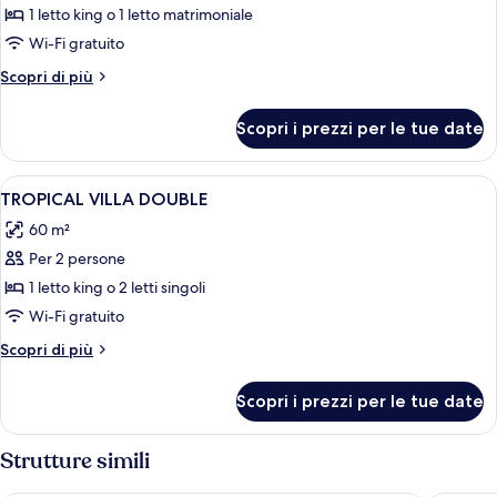
1 letto king o 1 letto matrimoniale
foto
per
Wi-Fi gratuito
Pool
Altri
Scopri di più
Access
dettagli
per
Villa
Scopri i prezzi per le tue date
Pool
Non
Access
Smoking
Villa
Apri
Minibar, una cassaforte in camera, una
7
Non
TROPICAL VILLA DOUBLE
tutte
Smoking
60 m²
le
Per 2 persone
foto
per
1 letto king o 2 letti singoli
TROPICAL
Wi-Fi gratuito
VILLA
Altri
Scopri di più
DOUBLE
dettagli
per
Scopri i prezzi per le tue date
TROPICAL
VILLA
DOUBLE
Strutture simili