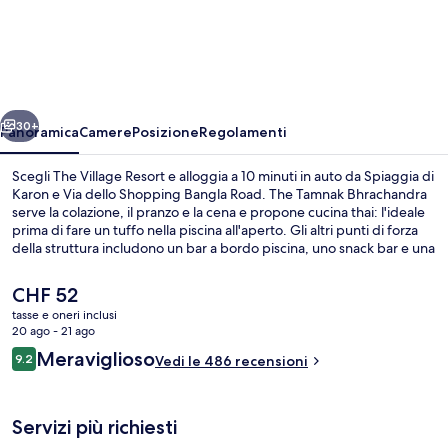
Village
Resort
ietro
Avanti
30+
Panoramica
Camere
Posizione
Regolamenti
Scegli The Village Resort e alloggia a 10 minuti in auto da Spiaggia di
Karon e Via dello Shopping Bangla Road. The Tamnak Bhrachandra
serve la colazione, il pranzo e la cena e propone cucina thai: l'ideale
prima di fare un tuffo nella piscina all'aperto. Gli altri punti di forza
della struttura includono un bar a bordo piscina, uno snack bar e una
terrazza. Altri viaggiatori apprezzano il personale gentile della
struttura.
Il
CHF 52
prezzo
tasse e oneri inclusi
attuale
20 ago - 21 ago
Bar accanto alla piscina
è
Recensioni
Meraviglioso
9.2
Vedi le 486 recensioni
CHF 52
9.2 su 10
Servizi più richiesti