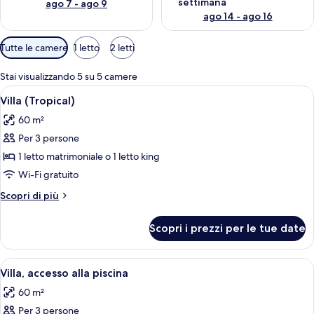
settimana
ago 7 - ago 9
ago 14 - ago 16
Filtri
Tutte le camere
1 letto
2 letti
disponibili
per
Stai visualizzando 5 su 5 camere
le
Apri
Minibar, una cassaforte in camera, una
6
Villa (Tropical)
camere
tutte
60 m²
le
Per 3 persone
foto
per
1 letto matrimoniale o 1 letto king
Villa
Wi-Fi gratuito
(Tropical)
Altri
Scopri di più
dettagli
per
Scopri i prezzi per le tue date
Villa
(Tropical)
Apri
Area piscina con pavimento a scacchi, 
6
Villa, accesso alla piscina
tutte
60 m²
le
Per 3 persone
foto