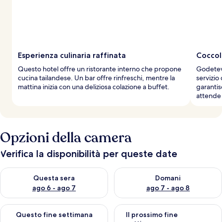
Esperienza culinaria raffinata
Coccol
Questo hotel offre un ristorante interno che propone
Godetevi
cucina tailandese. Un bar offre rinfreschi, mentre la
servizio
mattina inizia con una deliziosa colazione a buffet.
garantis
attende 
Opzioni della camera
Verifica la disponibilità per queste date
Verifica la disponibilità per questa sera, ago 6 - ago 7
Verifica la disponibilità per d
Questa sera
Domani
ago 6 - ago 7
ago 7 - ago 8
Verifica la disponibilità per questo fine settimana, ago 7 - ago
Verifica la disponibilità per il
Questo fine settimana
Il prossimo fine