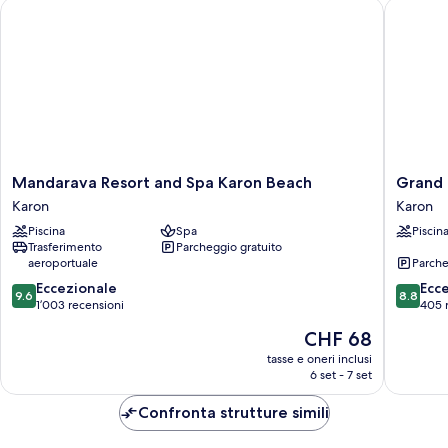
Mandarava Resort and Spa Karon Beach
Grand Ka
Mandarava
Grand
Mandarava Resort and Spa Karon Beach
Grand 
Resort
Kata
Karon
Karon
and
VIP
Piscina
Spa
Piscin
Spa
-
Trasferimento
Parcheggio gratuito
Karon
Kata
aeroportuale
Parche
Beach
Beach
9.6
8.8
Karon
Eccezionale
Karon
Ecc
9.6
8.8
su
su
1’003 recensioni
405 
10,
10,
Il
CHF 68
Eccezionale,
Eccellen
prezzo
1’003
405
tasse e oneri inclusi
attuale
6 set - 7 set
recensioni
recensio
è
CHF 68
Confronta strutture simili