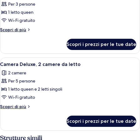
Per 3 persone
foto
per
1 letto queen
Monolocale
Wi-Fi gratuito
Executive
Altri
Scopri di più
dettagli
per
Scopri i prezzi per le tue date
Monolocale
Executive
Apri
Una cucina moderna con mobili in legn
5
Camera Deluxe, 2 camere da letto
tutte
2 camere
le
Per 5 persone
foto
per
1 letto queen e 2 letti singoli
Camera
Wi-Fi gratuito
Deluxe,
Altri
Scopri di più
2
dettagli
camere
per
Scopri i prezzi per le tue date
Camera
da
Deluxe,
letto
2
Strutture simili
camere