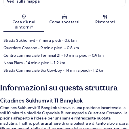
Vedi sulla mappa
Mappa
Cosa c’è nei
Come spostarsi
Ristoranti
dintorni?
Strada Sukhumvit
- 7 min a piedi
- 0.6 km
Quartiere Coreano
- 9 min a piedi
- 0.8 km
Centro commerciale Terminal 21
- 10 min a piedi
- 0.9 km
Nana Plaza
- 14 min a piedi
- 1.2 km
Strada Commerciale Soi Cowboy
- 14 min a piedi
- 1.2 km
Informazioni su questa struttura
Citadines Sukhumvit 11 Bangkok
Citadines Sukhumvit 11 Bangkok si trova in una posizione incantevole, a
soli 10 minuti a piedi da Ospedale Bumrungrad e Quartiere Coreano. La
piscina all'aperto è l'ideale per una sana e rinfrescante nuotata
mattutina. Inoltre, potrai usufruire di una palestra e di tanto altro ancora.
Gli appartamenti della struttura vantano dotazioni come cucina, servizio