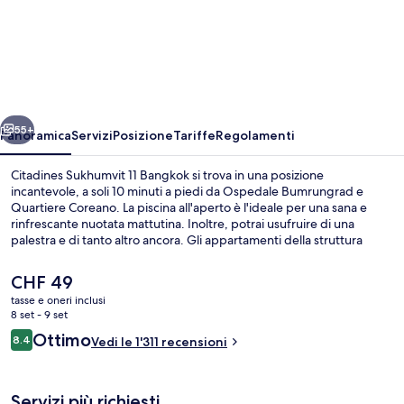
Citadines
Sukhumvit
11
Bangkok
ietro
Avanti
55+
Panoramica
Servizi
Posizione
Tariffe
Regolamenti
Citadines Sukhumvit 11 Bangkok si trova in una posizione
incantevole, a soli 10 minuti a piedi da Ospedale Bumrungrad e
Quartiere Coreano. La piscina all'aperto è l'ideale per una sana e
rinfrescante nuotata mattutina. Inoltre, potrai usufruire di una
palestra e di tanto altro ancora. Gli appartamenti della struttura
vantano dotazioni come cucina, servizio in camera 24 ore su 24 e TV
LCD. I viaggiatori apprezzano il personale gentile e la posizione
Il
CHF 49
invidiabile del posto. La struttura è una comoda base per spostarsi
prezzo
tasse e oneri inclusi
con i mezzi pubblici: Stazione BTS di Nana si trova a 6 min a piedi e
attuale
8 set - 9 set
Stazione di Asok BTS a 11.
Piscina all'aperto
è
Recensioni
Ottimo
8.4
Vedi le 1'311 recensioni
CHF 49
8.4 su 10
Servizi più richiesti