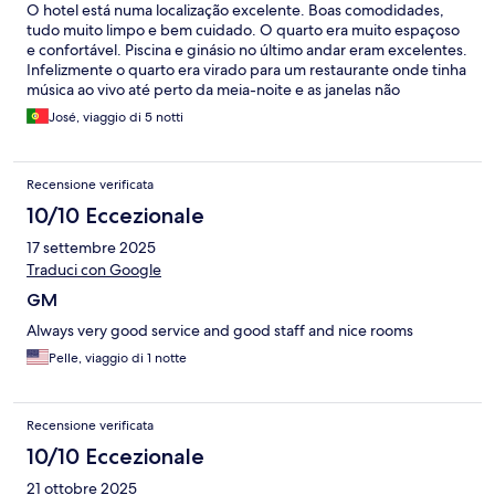
O hotel está numa localização excelente. Boas comodidades,
tudo muito limpo e bem cuidado. O quarto era muito espaçoso
e confortável. Piscina e ginásio no último andar eram excelentes.
Infelizmente o quarto era virado para um restaurante onde tinha
música ao vivo até perto da meia-noite e as janelas não
absorvem nada o som. O pequeno almoço tinha pouca
José, viaggio di 5 notti
variedade para um europeu, mas as omeletes eram muitos boas.
Recensione verificata
10/10 Eccezionale
17 settembre 2025
Traduci con Google
GM
Always very good service and good staff and nice rooms
Pelle, viaggio di 1 notte
Recensione verificata
10/10 Eccezionale
21 ottobre 2025