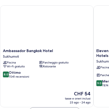
da
Ambassador Bangkok Hotel
Eleven B
letto
Ambassador
Eleven
Ambassador Bangkok Hotel
Eleven
Bangkok
Bangko
Hotels
Sukhumvit
Hotel
Sukhumv
Sukhumv
Piscina
Parcheggio gratuito
Sukhumvit
11
Wi-Fi gratuito
Ristorante
by
Piscin
Kingsto
8.0
Ottimo
8.0
Parche
Hotels
su
1’041 recensioni
Sukhumv
10,
9.0
Mer
9.0
Ottimo,
su
1’874
1’041
10,
Il
CHF 54
recensioni
Meravigl
prezzo
1’874
tasse e oneri inclusi
attuale
23 ago - 24 ago
recensio
è