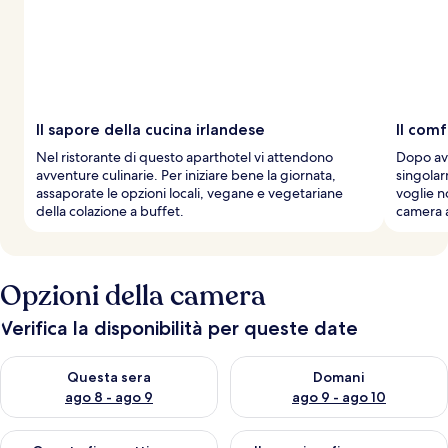
Il sapore della cucina irlandese
Il comf
Nel ristorante di questo aparthotel vi attendono
Dopo ave
avventure culinarie. Per iniziare bene la giornata,
singolar
assaporate le opzioni locali, vegane e vegetariane
voglie n
della colazione a buffet.
camera a
Opzioni della camera
Verifica la disponibilità per queste date
Verifica la disponibilità per questa sera, ago 8 - ago 9
Verifica la disponibilità per d
Questa sera
Domani
ago 8 - ago 9
ago 9 - ago 10
Verifica la disponibilità per questo fine settimana, ago 14 - ag
Verifica la disponibilità per i