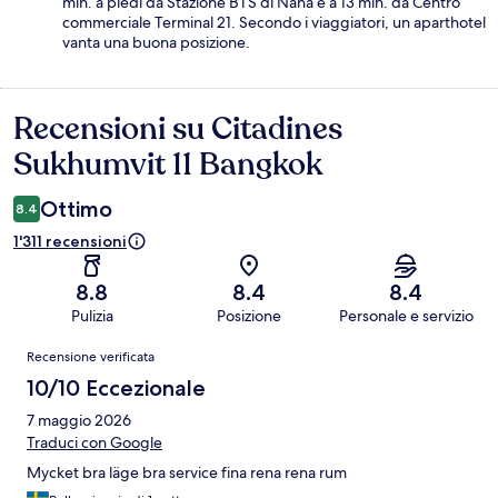
min. a piedi da Stazione BTS di Nana e a 13 min. da Centro
commerciale Terminal 21. Secondo i viaggiatori, un aparthotel
vanta una buona posizione.
Recensioni su Citadines
Recensioni
Sukhumvit 11 Bangkok
Ottimo
8.4
1'311 recensioni
8.8
8.4
8.4
Pulizia
Posizione
Personale e servizio
Recensioni
Recensione verificata
10/10 Eccezionale
7 maggio 2026
Traduci con Google
Mycket bra läge bra service fina rena rena rum