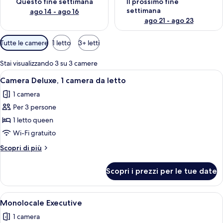
Questo fine settimana
Il prossimo fine
settimana
ago 14 - ago 16
ago 21 - ago 23
Filtri
Tutte le camere
1 letto
3+ letti
disponibili
per
Stai visualizzando 3 su 3 camere
le
Apri
TV LCD
5
Camera Deluxe, 1 camera da letto
camere
tutte
1 camera
le
Per 3 persone
foto
per
1 letto queen
Camera
Wi-Fi gratuito
Deluxe,
Altri
Scopri di più
1
dettagli
camera
per
Scopri i prezzi per le tue date
Camera
da
Deluxe,
letto
1
Apri
Una camera d'albergo moderna con un 
5
camera
Monolocale Executive
tutte
da
1 camera
letto
le