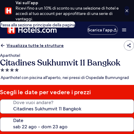
Vai sull’app
Ricevi fino a un 10% di sconto su una selezione di hotel e
accedi al tuo account per approfittare di una serie di
vantaggi.
Passa alla sezione principale della pagina
Scarica l’app
Visualizza tutte le strutture
Aparthotel
Citadines Sukhumvit 11 Bangkok
Struttura
a
Aparthotel con piscina all'aperto, nei pressi di Ospedale Bumrungrad
4.0
stelle
Scegli le date per vedere i prezzi
Dove vuoi andare?
Date