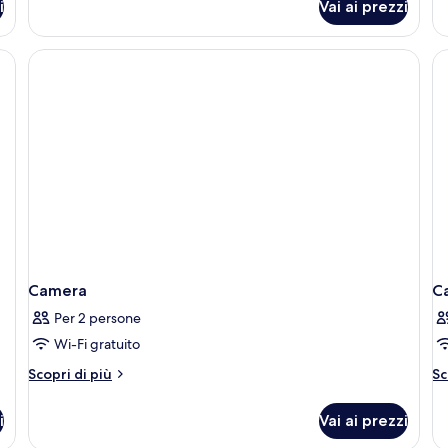
i
Vai ai prezzi
Doppia
Su
Superior,
Ju
balcone,
ba
vista
vi
mare
m
Camera
C
Per 2 persone
Wi-Fi gratuito
Altri
Al
Scopri di più
Sc
dettagli
de
per
pe
i
Vai ai prezzi
Camera
C