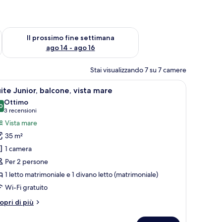
ne settimana, ago 7 - ago 9
Verifica la disponibilità per il prossimo fine settimana, ago 14 
Il prossimo fine settimana
ago 14 - ago 16
Stai visualizzando 7 su 7 camere
pri
Una scrivania, Wi-Fi gratuito, lenzuola
10
ite Junior, balcone, vista mare
utte
Ottimo
0
8.0 su 10
(3
3 recensioni
oto
recensioni)
Vista mare
er
35 m²
uite
1 camera
unior,
Per 2 persone
alcone,
1 letto matrimoniale e 1 divano letto (matrimoniale)
sta
are
Wi-Fi gratuito
tri
opri di più
ttagli
r