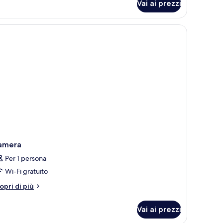
Vai ai prezzi
ite
nior,
lcone,
sta
are
amera
Per 1 persona
Wi-Fi gratuito
tri
opri di più
ttagli
r
Vai ai prezzi
amera