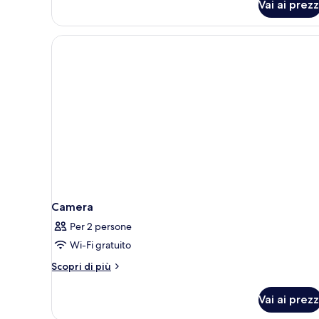
Vai ai prezz
Doppia
Superior,
balcone,
vista
mare
parziale
Camera
Per 2 persone
Wi-Fi gratuito
Altri
Scopri di più
dettagli
per
Vai ai prezz
Camera