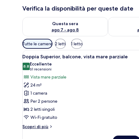
Verifica la disponibilità per queste date
Verifica la disponibilità per questa sera, ago 7 - ago
Verifica la di
Questa sera
ago 7 - ago 8
Filtri
Tutte le camere
2 letti
1 letto
disponibili
Apri
Una scrivania, Wi-Fi gratuito, 
per
8
Doppia Superior, balcone, vista mare parziale
tutte
le
Eccellente
le
8.8
camere
8.8 su 10
(61
61 recensioni
foto
recensioni)
Vista mare parziale
per
24 m²
Doppia
1 camera
Superior,
Per 2 persone
balcone,
2 letti singoli
vista
mare
Wi-Fi gratuito
parziale
Altri
Scopri di più
dettagli
per