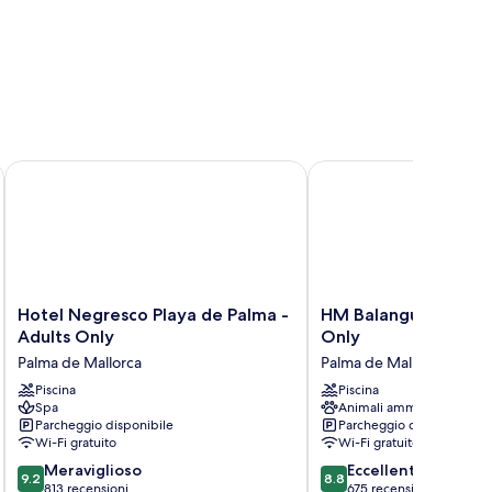
Hotel Negresco Playa de Palma - Adults Only
HM Balanguera Beach- 
Hotel
HM
Hotel Negresco Playa de Palma -
HM Balanguera Beac
Negresco
Balanguera
Adults Only
Only
Playa
Beach-
Palma de Mallorca
Palma de Mallorca
de
Adults
Palma
Piscina
Only
Piscina
Spa
Animali ammessi
-
Palma
Parcheggio disponibile
Parcheggio disponibile
Adults
de
Wi-Fi gratuito
Wi-Fi gratuito
Only
Mallorca
9.2
8.8
Palma
Meraviglioso
Eccellente
9.2
8.8
su
su
de
813 recensioni
675 recensioni