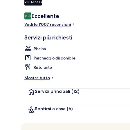
VIP Access
Recensioni
Eccellente
8.8
8.8 su 10
Una scrivania
Vedi le 1'007 recensioni
Servizi più richiesti
Piscina
Parcheggio disponibile
Ristorante
Mostra tutto
Servizi principali
(12)
Sentirsi a casa
(6)