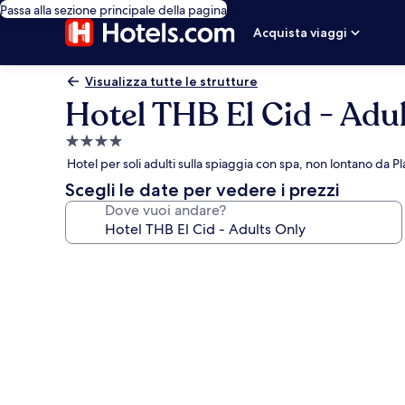
Passa alla sezione principale della pagina
Acquista viaggi
Visualizza tutte le strutture
Hotel THB El Cid - Adu
Struttura
a
Hotel per soli adulti sulla spiaggia con spa, non lontano da P
4.0
Scegli le date per vedere i prezzi
stelle
Dove vuoi andare?
Galleria
fotografica
per
Hotel
THB
El