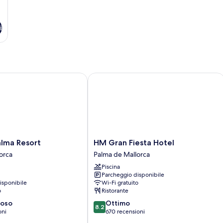
i
a Resort
HM Gran Fiesta Hotel
HM
lma Resort
HM Gran Fiesta Hotel
Gran
orca
Palma de Mallorca
Fiesta
Piscina
Hotel
Parcheggio disponibile
Palma
isponibile
Wi-Fi gratuito
de
o
Ristorante
Mallorca
8.2
ioso
Ottimo
8.2
su
oni
670 recensioni
10,