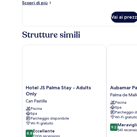
Altri
Scopri di più
dettagli
per
Vai ai prezz
Camera
singola,
balcone
Strutture simili
Hotel JS Palma Stay - Adults Only
Aubamar Palm
Hotel
Aubamar
Hotel JS Palma Stay - Adults
Aubamar Pa
JS
Palma
Only
Palma de Mall
Palma
Resort
Can Pastilla
Piscina
Stay
Palma
Spa
-
Piscina
de
Parcheggio d
Spa
Adults
Mallorca
Wi-Fi gratuit
Parcheggio disponibile
Only
Wi-Fi gratuito
9.2
Meravigl
Can
9.2
su
541 recensi
8.8
Pastilla
Eccellente
8.8
10,
su
1’006 recensioni