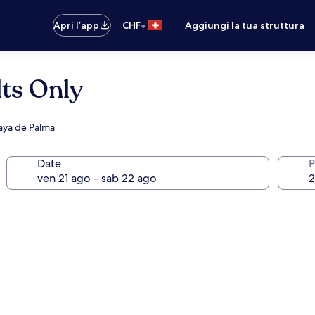
•
Apri l’app
CHF
Aggiungi la tua struttura
lts Only
laya de Palma
Date
P