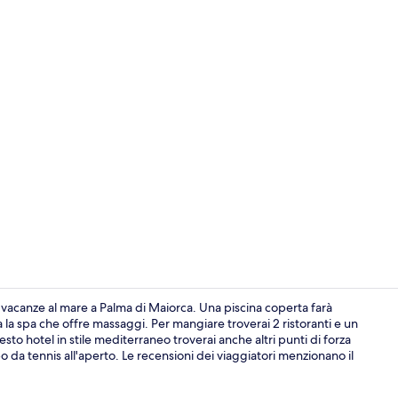
Piscina coper
e vacanze al mare a Palma di Maiorca. Una piscina coperta farà
ita la spa che offre massaggi. Per mangiare troverai 2 ristoranti e un
sto hotel in stile mediterraneo troverai anche altri punti di forza
Una scrivania
da tennis all'aperto. Le recensioni dei viaggiatori menzionano il