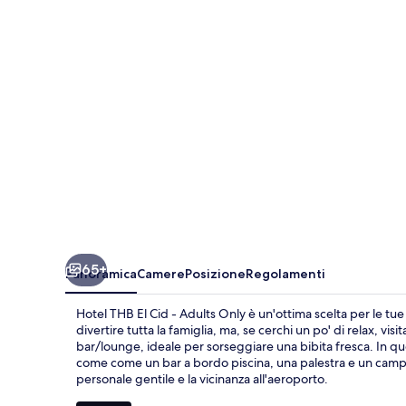
Cid
-
Adults
Only
65+
Panoramica
Camere
Posizione
Regolamenti
Hotel THB El Cid - Adults Only è un'ottima scelta per le tu
divertire tutta la famiglia, ma, se cerchi un po' di relax, vis
bar/lounge, ideale per sorseggiare una bibita fresca. In que
come come un bar a bordo piscina, una palestra e un campo 
personale gentile e la vicinanza all'aeroporto.