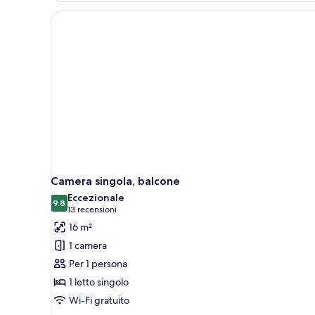
Camera singola, balcone
Eccezionale
9.8
9.8 su 10
(13
13 recensioni
recensioni)
16 m²
1 camera
Per 1 persona
1 letto singolo
Wi-Fi gratuito