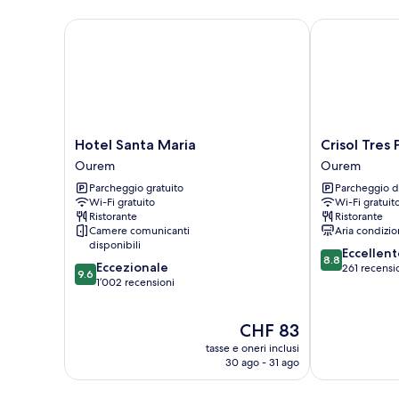
Hotel Santa Maria
Crisol Tres Pa
Hotel
Crisol
Hotel Santa Maria
Crisol Tres
Santa
Tres
Ourem
Ourem
Maria
Pastorinhos
Parcheggio gratuito
Parcheggio d
Ourem
Ourem
Wi-Fi gratuito
Wi-Fi gratuit
Ristorante
Ristorante
Camere comunicanti
Aria condizio
disponibili
8.8
Eccellent
8.8
9.6
Eccezionale
su
261 recensi
9.6
su
1’002 recensioni
10,
10,
Eccellente,
Eccezionale,
261
Il
CHF 83
1’002
recensioni
prezzo
recensioni
tasse e oneri inclusi
attuale
30 ago - 31 ago
è
CHF 83