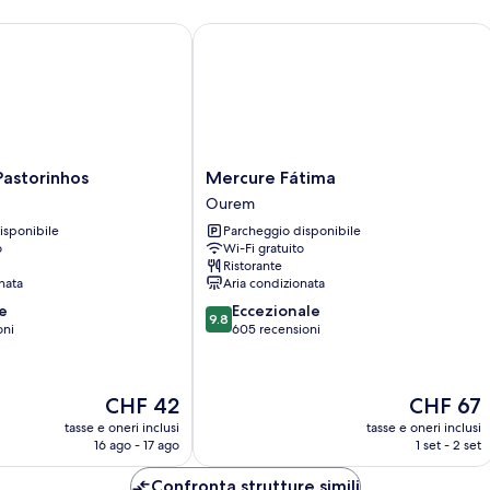
storinhos
Mercure Fátima
Mercure
 Pastorinhos
Mercure Fátima
Fátima
Ourem
Ourem
isponibile
Parcheggio disponibile
o
Wi-Fi gratuito
Ristorante
nata
Aria condizionata
9.8
e
Eccezionale
9.8
su
oni
605 recensioni
10,
Eccezionale,
605
Il
Il
CHF 42
CHF 67
recensioni
prezzo
prezzo
tasse e oneri inclusi
tasse e oneri inclusi
attuale
attuale
16 ago - 17 ago
1 set - 2 set
è
è
CHF 42
CHF 67
Confronta strutture simili