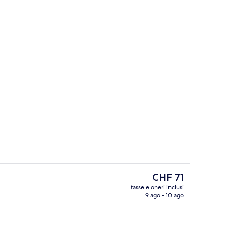
erno
Esterni
Il
CHF 71
prezzo
tasse e oneri inclusi
attuale
9 ago - 10 ago
Esterni
è
CHF 71