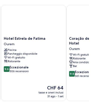
Hotel Estrela de Fatima
Coração de Fátima Bou
Hotel
Coração
Hotel Estrela de Fatima
Coração de Fátima 
Estrela
de
Hotel
Ourem
de
Fátima
Ourem
Piscina
Fatima
Boutique
Parcheggio disponibile
Ourem
Hotel
Wi-Fi gratuito
Wi-Fi gratuito
Ristorante
Ourem
Ristorante
Aria condizionata
Bar
9.6
Eccezionale
9.6
su
306 recensioni
9.4
Eccezionale
9.4
10,
su
361 recensioni
Eccezionale,
10,
306
Eccezionale,
Il
CHF 64
recensioni
361
prezzo
tasse e oneri inclusi
t
recensioni
attuale
31 ago - 1 set
è
CHF 64