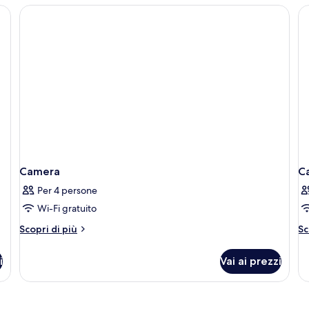
letto
matrimoniale
o
2
letti
singoli
Camera
C
Per 4 persone
Wi-Fi gratuito
Altri
Al
Scopri di più
Sc
dettagli
de
per
pe
i
Vai ai prezzi
Camera
C