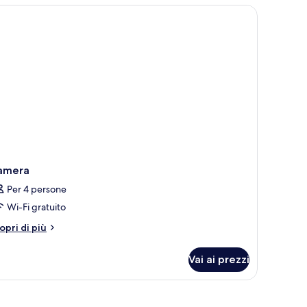
amera
Per 4 persone
Wi-Fi gratuito
tri
opri di più
ttagli
r
Vai ai prezzi
amera