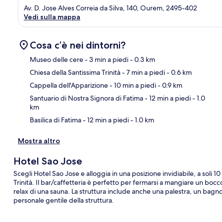
Av. D. Jose Alves Correia da Silva, 140, Ourem, 2495-402
Vedi sulla mappa
Cosa c’è nei dintorni?
Museo delle cere
- 3 min a piedi
- 0.3 km
Chiesa della Santissima Trinità
- 7 min a piedi
- 0.6 km
Ma
Cappella dell'Apparizione
- 10 min a piedi
- 0.9 km
Santuario di Nostra Signora di Fatima
- 12 min a piedi
- 1.0
km
Basilica di Fatima
- 12 min a piedi
- 1.0 km
Mostra altro
Hotel Sao Jose
Scegli Hotel Sao Jose e alloggia in una posizione invidiabile, a soli 
Trinità. Il bar/caffetteria è perfetto per fermarsi a mangiare un bocc
relax di una sauna. La struttura include anche una palestra, un bagno 
personale gentile della struttura.