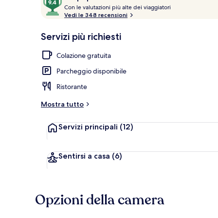
C
su
Con le valutazioni più alte dei viaggiatori
o
Vedi le 348 recensioni
10,
n
Più
Vista aerea
Servizi più richiesti
popolare
l
e
Colazione gratuita
v
Parcheggio disponibile
a
l
Ristorante
u
t
Mostra tutto
a
z
Servizi principali
(12)
i
o
n
i
Sentirsi a casa
(6)
p
i
ù
Opzioni della camera
a
l