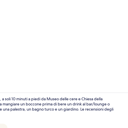
Ingresso int
, a soli 10 minuti a piedi da Museo delle cere e Chiesa della
rsi a mangiare un boccone prima di bere un drink al bar/lounge o
che una palestra, un bagno turco e un giardino. Le recensioni degli
Ristorante