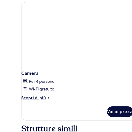
Camera
Per 4 persone
Wi-Fi gratuito
Altri
Scopri di più
dettagli
per
Vai ai prezz
Camera
Strutture simili