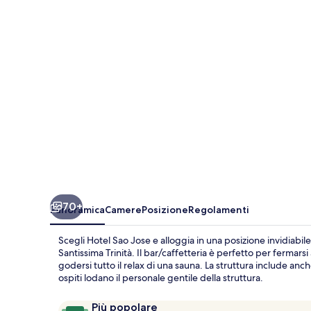
70+
Panoramica
Camere
Posizione
Regolamenti
Scegli Hotel Sao Jose e alloggia in una posizione invidiabile
Santissima Trinità. Il bar/caffetteria è perfetto per ferma
godersi tutto il relax di una sauna. La struttura include an
ospiti lodano il personale gentile della struttura.
Recensioni
9.4
Più popolare