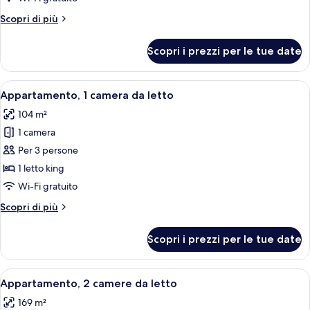
letto
Altri
Scopri di più
king
dettagli
per
Scopri i prezzi per le tue date
Monolocale,
1
letto
Apri
Biancheria da letto di alta qualità, m
14
king
Appartamento, 1 camera da letto
tutte
104 m²
le
1 camera
foto
per
Per 3 persone
Appartamento,
1 letto king
1
Wi-Fi gratuito
camera
Altri
Scopri di più
da
dettagli
letto
per
Scopri i prezzi per le tue date
Appartamento,
1
camera
Apri
Biancheria da letto di alta qualità, m
9
da
Appartamento, 2 camere da letto
tutte
letto
169 m²
le