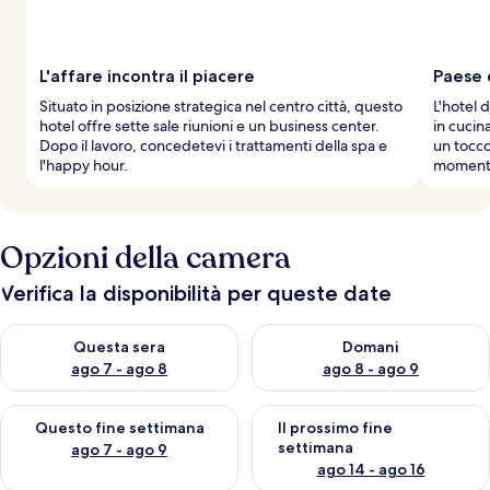
L'affare incontra il piacere
Paese 
Situato in posizione strategica nel centro città, questo
L'hotel d
hotel offre sette sale riunioni e un business center.
in cucin
Dopo il lavoro, concedetevi i trattamenti della spa e
un tocco
l'happy hour.
momenti
Opzioni della camera
Verifica la disponibilità per queste date
Verifica la disponibilità per questa sera, ago 7 - ago 8
Verifica la disponibilità per d
Questa sera
Domani
ago 7 - ago 8
ago 8 - ago 9
Verifica la disponibilità per questo fine settimana, ago 7 - ago
Verifica la disponibilità per il
Questo fine settimana
Il prossimo fine
settimana
ago 7 - ago 9
ago 14 - ago 16