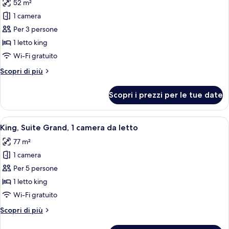
52 m²
le
1 camera
foto
per
Per 3 persone
King,
1 letto king
Camera
Wi-Fi gratuito
Grand
Altri
Scopri di più
dettagli
per
Scopri i prezzi per le tue date
King,
Camera
Grand
Apri
Biancheria da letto di alta qualità, m
11
King, Suite Grand, 1 camera da letto
tutte
77 m²
le
1 camera
foto
per
Per 5 persone
King,
1 letto king
Suite
Wi-Fi gratuito
Grand,
Altri
Scopri di più
1
dettagli
camera
per