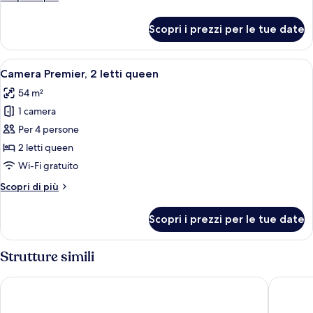
letti
dettagli
queen
per
Scopri i prezzi per le tue date
Camera
(Grand)
Premier,
2
Apri
Una camera d'albergo con un letto, una 
7
letti
Camera Premier, 2 letti queen
tutte
queen
54 m²
(Grand)
le
1 camera
foto
per
Per 4 persone
Camera
2 letti queen
Premier,
Wi-Fi gratuito
2
Altri
Scopri di più
letti
dettagli
queen
per
Scopri i prezzi per le tue date
Camera
Premier,
2
Strutture simili
letti
queen
Mandarin Oriental, Doha
The St. 