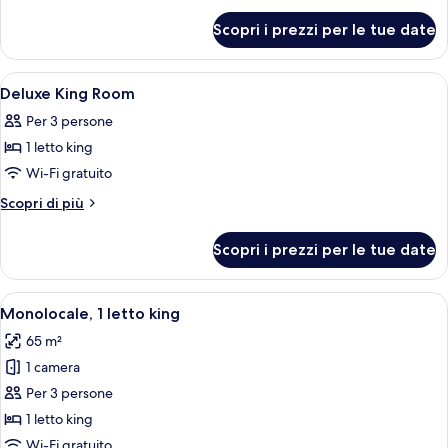
Studio
per
Scopri i prezzi per le tue date
King
Studio
Apri
Camera d'hotel moderna con un letto gr
5
Deluxe King Room
tutte
Per 3 persone
le
1 letto king
foto
per
Wi-Fi gratuito
Deluxe
Altri
Scopri di più
King
dettagli
per
Room
Scopri i prezzi per le tue date
Deluxe
King
Room
Apri
Una camera d'albergo con un letto gra
10
Monolocale, 1 letto king
tutte
65 m²
le
1 camera
foto
per
Per 3 persone
Monolocale,
1 letto king
1
Wi-Fi gratuito