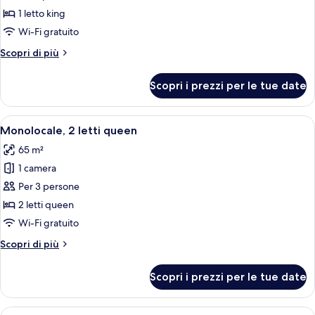
Attico
1 letto king
(Waldorf,
Wi-Fi gratuito
Suite)
Altri
Scopri di più
dettagli
per
Scopri i prezzi per le tue date
Attico
(Waldorf,
Suite)
Apri
Una camera d'albergo con un letto, una 
9
Monolocale, 2 letti queen
tutte
65 m²
le
1 camera
foto
per
Per 3 persone
Monolocale,
2 letti queen
2
Wi-Fi gratuito
letti
Altri
Scopri di più
queen
dettagli
per
Scopri i prezzi per le tue date
Monolocale,
2
letti
Apri
Una camera d'albergo con un letto, una 