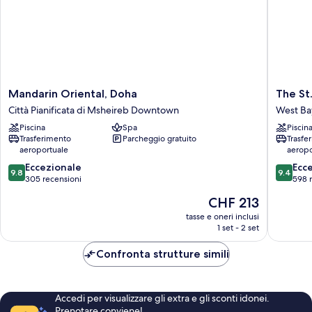
Mandarin
The
Mandarin Oriental, Doha
The St
Oriental,
St.
Città Pianificata di Msheireb Downtown
West Ba
Doha
Regis
Piscina
Spa
Piscin
Città
Doha
Trasferimento
Parcheggio gratuito
Trasfe
Pianificata
West
aeroportuale
aeropo
di
Bay
9.8
9.4
Msheireb
Eccezionale
Ecc
9.8
9.4
su
su
Downtown
305 recensioni
598 
10,
10,
Il
CHF 213
Eccezionale,
Eccezion
prezzo
305
598
tasse e oneri inclusi
attuale
1 set - 2 set
recensioni
recensio
è
CHF 213
Confronta strutture simili
Accedi per visualizzare gli extra e gli sconti idonei.
Prenotare conviene!