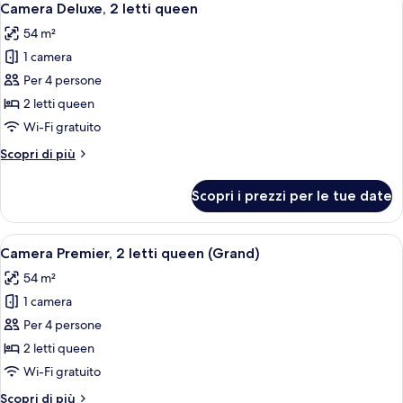
7
queen
Camera Deluxe, 2 letti queen
tutte
54 m²
le
1 camera
foto
per
Per 4 persone
Camera
2 letti queen
Deluxe,
Wi-Fi gratuito
2
Altri
Scopri di più
letti
dettagli
queen
per
Scopri i prezzi per le tue date
Camera
Deluxe,
2
Apri
Una camera d'albergo con un letto, una 
6
letti
Camera Premier, 2 letti queen (Grand)
tutte
queen
54 m²
le
1 camera
foto
per
Per 4 persone
Camera
2 letti queen
Premier,
Wi-Fi gratuito
2
Altri
Scopri di più