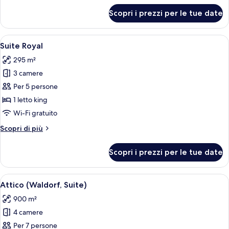
per
Scopri i prezzi per le tue date
Suite
Presidenziale
Apri
Biancheria da letto di alta qualità, m
7
Suite Royal
tutte
295 m²
le
3 camere
foto
per
Per 5 persone
Suite
1 letto king
Royal
Wi-Fi gratuito
Altri
Scopri di più
dettagli
per
Scopri i prezzi per le tue date
Suite
Royal
Apri
Un bagno moderno con uno specchio g
2
Attico (Waldorf, Suite)
tutte
900 m²
le
4 camere
foto
per
Per 7 persone