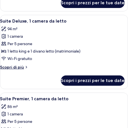
Scopri i prezzi per le tue date
King,
da
Suite
letto
Grand,
Apri
Una moderna camera d'albergo con divan
9
1
Suite Deluxe, 1 camera da letto
tutte
camera
94 m²
da
le
letto
1 camera
foto
per
Per 5 persone
Suite
1 letto king e 1 divano letto (matrimoniale)
Deluxe,
Wi-Fi gratuito
1
Altri
Scopri di più
camera
dettagli
da
per
Scopri i prezzi per le tue date
Suite
letto
Deluxe,
1
Apri
Un soggiorno moderno con un divano, 
10
camera
Suite Premier, 1 camera da letto
tutte
da
86 m²
letto
le
1 camera
foto
per
Per 5 persone