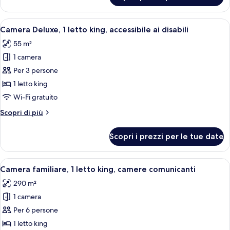
Deluxe,
1
Apri
Una camera d'albergo con un letto gr
8
letto
Camera Deluxe, 1 letto king, accessibile ai disabili
tutte
king
55 m²
le
1 camera
foto
per
Per 3 persone
Camera
1 letto king
Deluxe,
Wi-Fi gratuito
1
Altri
Scopri di più
letto
dettagli
king,
per
Scopri i prezzi per le tue date
Camera
accessibile
Deluxe,
ai
1
Apri
Camera d'albergo con un letto grande
disabili
8
letto
Camera familiare, 1 letto king, camere comunicanti
tutte
king,
290 m²
accessibile
le
ai
1 camera
foto
disabili
per
Per 6 persone
Camera
1 letto king