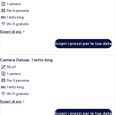
1 camera
foto
per
Per 6 persone
Appartamento,
1 letto king
2
Wi-Fi gratuito
camere
Altri
Scopri di più
da
dettagli
letto
per
Scopri i prezzi per le tue date
Appartamento,
2
camere
Apri
Biancheria da letto di alta qualità, m
7
da
Camera Deluxe, 1 letto king
tutte
letto
55 m²
le
1 camera
foto
per
Per 3 persone
Camera
1 letto king
Deluxe,
Wi-Fi gratuito
1
Altri
Scopri di più
letto
dettagli
king
per
Scopri i prezzi per le tue date
Camera