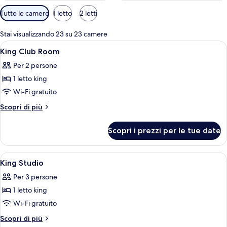
Filtri
Tutte le camere
1 letto
2 letti
disponibili
per
Stai visualizzando 23 su 23 camere
le
Apri
Una hall moderna con un'area salotto 
1
King Club Room
camere
tutte
Per 2 persone
le
1 letto king
foto
per
Wi-Fi gratuito
King
Altri
Scopri di più
Club
dettagli
per
Room
Scopri i prezzi per le tue date
King
Club
Room
Apri
Una hall moderna con un'area salotto 
1
King Studio
tutte
Per 3 persone
le
1 letto king
foto
per
Wi-Fi gratuito
King
Altri
Scopri di più
dettagli