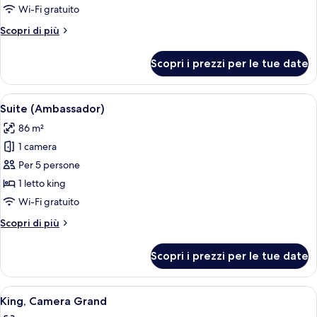
familiare,
Wi-Fi gratuito
1
Altri
Scopri di più
letto
dettagli
king,
per
Scopri i prezzi per le tue date
Camera
camere
familiare,
comunicanti
1
Apri
Una camera d'albergo moderna con un
7
letto
Suite (Ambassador)
tutte
king,
86 m²
camere
le
comunicanti
1 camera
foto
per
Per 5 persone
Suite
1 letto king
(Ambassador)
Wi-Fi gratuito
Altri
Scopri di più
dettagli
per
Scopri i prezzi per le tue date
Suite
(Ambassador)
Apri
Biancheria da letto di alta qualità, m
8
King, Camera Grand
tutte