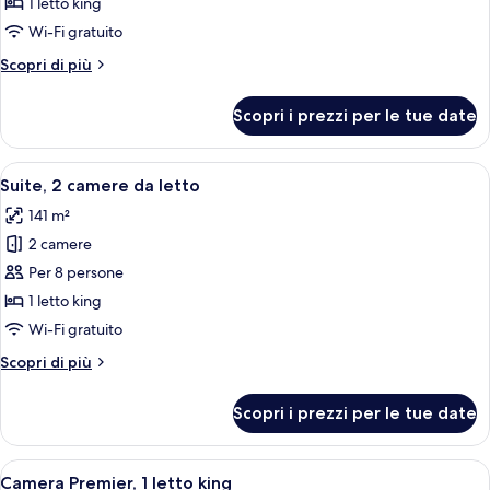
Suite
1 letto king
Premier,
Wi-Fi gratuito
1
Altri
Scopri di più
camera
dettagli
da
per
Scopri i prezzi per le tue date
Suite
letto
Premier,
1
Apri
Una camera d'albergo con un letto gra
6
camera
Suite, 2 camere da letto
tutte
da
141 m²
letto
le
2 camere
foto
per
Per 8 persone
Suite,
1 letto king
2
Wi-Fi gratuito
camere
Altri
Scopri di più
da
dettagli
letto
per
Scopri i prezzi per le tue date
Suite,
2
camere
Apri
Una camera d'albergo con un letto gra
7
da
Camera Premier, 1 letto king