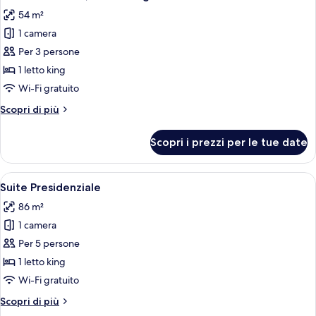
tutte
letto
54 m²
le
1 camera
foto
per
Per 3 persone
Camera
1 letto king
Premier,
Wi-Fi gratuito
1
Altri
Scopri di più
letto
dettagli
king
per
Scopri i prezzi per le tue date
Camera
Premier,
1
Apri
Camera d'albergo moderna con pavimento
8
letto
Suite Presidenziale
tutte
king
86 m²
le
1 camera
foto
per
Per 5 persone
Suite
1 letto king
Presidenziale
Wi-Fi gratuito
Altri
Scopri di più
dettagli