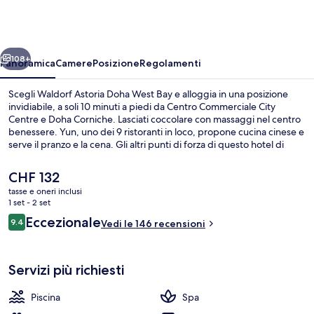
Doha
West
Bay
ietro
Avanti
108+
Panoramica
Camere
Posizione
Regolamenti
Scegli Waldorf Astoria Doha West Bay e alloggia in una posizione
invidiabile, a soli 10 minuti a piedi da Centro Commerciale City
Centre e Doha Corniche. Lasciati coccolare con massaggi nel centro
benessere. Yun, uno dei 9 ristoranti in loco, propone cucina cinese e
serve il pranzo e la cena. Gli altri punti di forza di questo hotel di
lusso sono 3 piscine coperte, un bar/lounge e una palestra. I mezzi
pubblici sono a poca distanza: Stazione metro di DECC è a 13 min a
Il
CHF 132
piedi.
prezzo
tasse e oneri inclusi
attuale
1 set - 2 set
3 piscine coperte, servizio di salvamen
è
Recensioni
Eccezionale
9.4
Vedi le 146 recensioni
CHF 132
9.4 su 10
Servizi più richiesti
Piscina
Spa