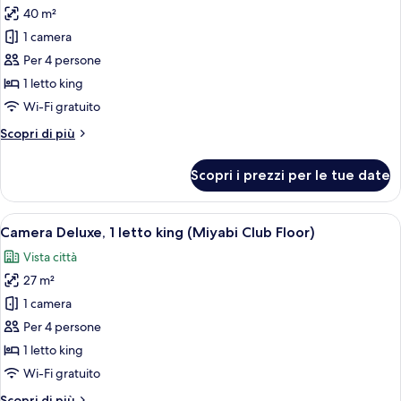
Floor)
40 m²
foto
per
1 camera
Camera
Per 4 persone
familiare
1 letto king
(Miyabi
Wi-Fi gratuito
Club
Altri
Scopri di più
Floor)
dettagli
per
Scopri i prezzi per le tue date
Camera
familiare
(Miyabi
Apri
Una camera d'albergo moderna con un le
29
Club
Camera Deluxe, 1 letto king (Miyabi Club Floor)
tutte
Floor)
Vista città
le
27 m²
foto
per
1 camera
Camera
Per 4 persone
Deluxe,
1 letto king
1
Wi-Fi gratuito
letto
Altri
Scopri di più