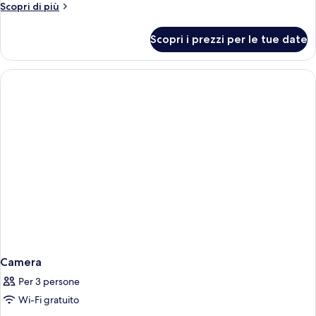
per
Altri
Scopri di più
dettagli
Camera
per
Scopri i prezzi per le tue date
Camera
Camera
Per 3 persone
Wi-Fi gratuito