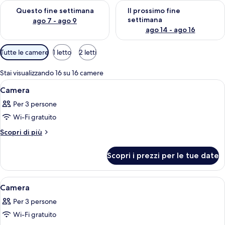
Verifica la disponibilità per questo fine settimana, ago 7 - ago
Verifica la disponibilità per il
Questo fine settimana
Il prossimo fine
settimana
ago 7 - ago 9
ago 14 - ago 16
Filtri
Tutte le camere
1 letto
2 letti
disponibili
per
Stai visualizzando 16 su 16 camere
le
Apri
Biancheria da letto di alta qualità, un
1
Camera
camere
tutte
Per 3 persone
le
Wi-Fi gratuito
foto
per
Altri
Scopri di più
dettagli
Camera
per
Scopri i prezzi per le tue date
Camera
Apri
Biancheria da letto di alta qualità, un
1
Camera
tutte
Per 3 persone
le
Wi-Fi gratuito
foto