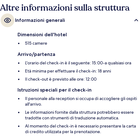
(Nankai) si trova a 5 min a piedi e Stazione di Imaimiyaebisu a 8.
Altre informazioni sulla struttura
Informazioni generali
Dimensioni dell'hotel
515 camere
Arrivo/partenza
L'orario del check-in è il seguente: 15:00-a qualsiasi ora
Età minima per effettuare il check-in: 18 anni
Il check-out è previsto alle ore: 12:00
Istruzioni speciali per il check-in
Il personale alla reception si occupa di accogliere gli ospiti
all'arrivo.
Le informazioni fornite dalla struttura potrebbero essere
tradotte con strumenti di traduzione automatica.
Al momento del check-in è necessario presentare la carta
di credito utilizzata per la prenotazione.