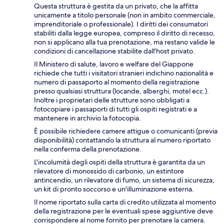
Questa struttura è gestita da un privato, che la affitta
unicamente a titolo personale (non in ambito commerciale,
imprenditoriale o professionale). I diritti dei consumatori
stabiliti dalla legge europea, compreso il diritto di recesso,
non si applicano alla tua prenotazione, ma restano valide le
condizioni di cancellazione stabilite dall'host privato.
Il Ministero di salute, lavoro e welfare del Giappone
richiede che tutti i visitatori stranieri indichino nazionalità e
numero di passaporto al momento della registrazione
presso qualsiasi struttura (locande, alberghi, motel ecc.).
Inoltre i proprietari delle strutture sono obbligati a
fotocopiare i passaporti di tutti gli ospiti registrati e a
mantenere in archivio la fotocopia.
È possibile richiedere camere attigue o comunicanti (previa
disponibilità) contattando la struttura al numero riportato
nella conferma della prenotazione.
L'incolumità degli ospiti della struttura è garantita da un
rilevatore di monossido di carbonio, un estintore
antincendio, un rilevatore di fumo, un sistema di sicurezza,
un kit di pronto soccorso e un'illuminazione esterna.
Il nome riportato sulla carta di credito utilizzata al momento
della registrazione per le eventuali spese aggiuntive deve
corrispondere al nome fornito per prenotare la camera.