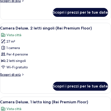
Altri
Scopri di più
(Rei
dettagli
Floor)
per
Scopri i prezzi per le tue date
Camera
Premium,
ad
Apri
Una camera da letto moderna con un let
16
angolo
Camera Deluxe, 2 letti singoli (Rei Premium Floor)
tutte
(Rei
Vista città
Floor)
le
27 m²
foto
per
1 camera
Camera
Per 4 persone
Deluxe,
2 letti singoli
2
Wi-Fi gratuito
letti
Altri
Scopri di più
singoli
dettagli
(Rei
per
Scopri i prezzi per le tue date
Premium
Camera
Deluxe,
Floor)
2
Apri
Una moderna camera d'albergo con un 
15
letti
Camera Deluxe, 1 letto king (Rei Premium Floor)
tutte
singoli
Vista città
(Rei
le