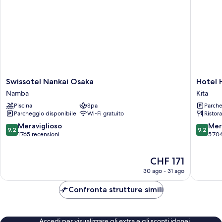
Club
Floor)
Swissotel
Hotel
Swissotel Nankai Osaka
Hotel 
Nankai
Hankyu
Namba
Kita
Osaka
RESPIRE
Piscina
Spa
Parche
Namba
OSAKA
Parcheggio disponibile
Wi-Fi gratuito
Ristor
Kita
9.2
9.2
Meraviglioso
Mer
9.2
9.2
su
su
1’765 recensioni
5’704
10,
10,
Meraviglioso,
Meravigl
Il
CHF 171
1’765
5’704
prezzo
recensioni
recensio
30 ago - 31 ago
attuale
è
Confronta strutture simili
CHF 171
Accedi per visualizzare gli extra e gli sconti idonei.