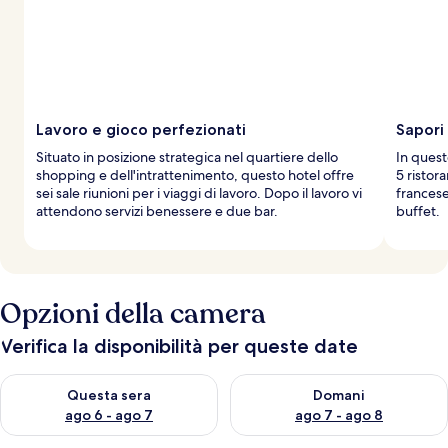
Lavoro e gioco perfezionati
Sapori 
Situato in posizione strategica nel quartiere dello
In quest
shopping e dell'intrattenimento, questo hotel offre
5 ristora
sei sale riunioni per i viaggi di lavoro. Dopo il lavoro vi
francese
attendono servizi benessere e due bar.
buffet.
Opzioni della camera
Verifica la disponibilità per queste date
Verifica la disponibilità per questa sera, ago 6 - ago 7
Verifica la disponibilità per d
Questa sera
Domani
ago 6 - ago 7
ago 7 - ago 8