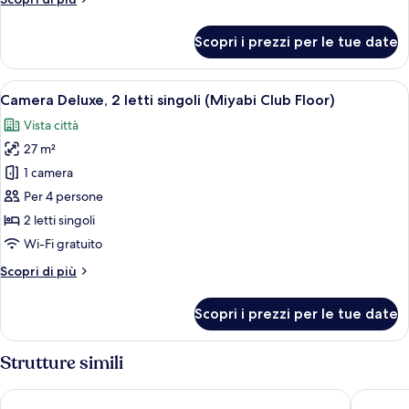
king
dettagli
(Miyabi
per
Scopri i prezzi per le tue date
Club
Camera
Deluxe,
Floor)
1
Apri
Una camera d'albergo moderna con due le
31
letto
Camera Deluxe, 2 letti singoli (Miyabi Club Floor)
tutte
king
Vista città
(Miyabi
le
Club
27 m²
foto
Floor)
per
1 camera
Camera
Per 4 persone
Deluxe,
2 letti singoli
2
Wi-Fi gratuito
letti
Altri
Scopri di più
singoli
dettagli
(Miyabi
per
Scopri i prezzi per le tue date
Club
Camera
Deluxe,
Floor)
2
Strutture simili
letti
singoli
Swissotel Nankai Osaka
Hotel H
(Miyabi