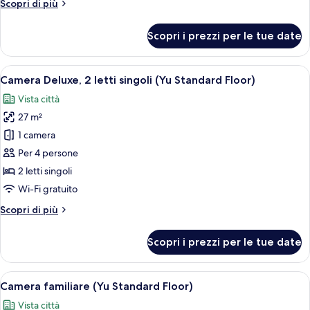
Altri
Scopri di più
(Yu
dettagli
Standard
per
Scopri i prezzi per le tue date
Floor)
Camera
Standard,
ad
Apri
Una camera da letto moderna con un let
17
angolo
Camera Deluxe, 2 letti singoli (Yu Standard Floor)
tutte
(Yu
Vista città
Standard
le
Floor)
27 m²
foto
per
1 camera
Camera
Per 4 persone
Deluxe,
2 letti singoli
2
Wi-Fi gratuito
letti
Altri
Scopri di più
singoli
dettagli
(Yu
per
Scopri i prezzi per le tue date
Standard
Camera
Deluxe,
Floor)
2
Apri
Una camera d'albergo moderna con un le
7
letti
Camera familiare (Yu Standard Floor)
tutte
singoli
Vista città
(Yu