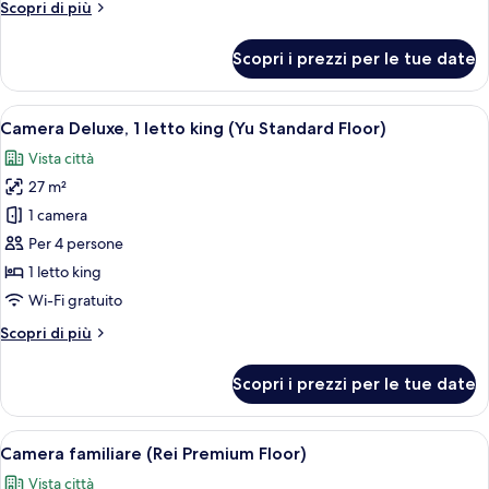
Altri
Scopri di più
dettagli
per
Scopri i prezzi per le tue date
Camera
Apri
Biancheria da letto di alta qualità, un
12
Camera Deluxe, 1 letto king (Yu Standard Floor)
tutte
Vista città
le
27 m²
foto
per
1 camera
Camera
Per 4 persone
Deluxe,
1 letto king
1
Wi-Fi gratuito
letto
Altri
Scopri di più
king
dettagli
(Yu
per
Scopri i prezzi per le tue date
Standard
Camera
Deluxe,
Floor)
1
Apri
Una camera d'albergo moderna con un le
7
letto
Camera familiare (Rei Premium Floor)
tutte
king
Vista città
(Yu