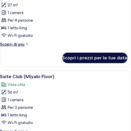
Premium
27 m²
foto
Floor)
per
1 camera
Camera
Per 4 persone
Deluxe,
1 letto king
1
Wi-Fi gratuito
letto
Altri
Scopri di più
king
dettagli
(Rei
per
Scopri i prezzi per le tue date
Premium
Camera
Deluxe,
Floor)
1
Apri
Una camera d'hotel moderna con un let
25
letto
Suite Club (Miyabi Floor)
tutte
king
Vista città
(Rei
le
Premium
56 m²
foto
Floor)
per
1 camera
Suite
Per 3 persone
Club
1 letto king
(Miyabi
Wi-Fi gratuito
Floor)
Altri