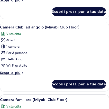
Scopri di più
dettagli
per
Scopri i prezzi per le tue date
Suite
Club
(Miyabi
Apri
Una camera d'albergo moderna con un le
23
Floor)
Camera Club, ad angolo (Miyabi Club Floor)
tutte
Vista città
le
40 m²
foto
per
1 camera
Camera
Per 3 persone
Club,
1 letto king
ad
Wi-Fi gratuito
angolo
Altri
Scopri di più
(Miyabi
dettagli
Club
per
Scopri i prezzi per le tue date
Floor)
Camera
Club,
ad
Apri
Una camera d'albergo moderna con un le
24
angolo
Camera familiare (Miyabi Club Floor)
tutte
(Miyabi
Vista città
Club
le