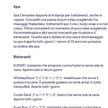
Spa
Spa Cenvaree dispone di 4 stanze per trattamenti, anche in
coppia. Concediti una pausa di puro relax scegliendo fra
massaggi thailandesi, trattamenti per il viso, body wrap e scrub
corpo. Potrai concederti un momento di puro relax scegliendo
fra aromaterapia e altri servizi concepiti per la salute e il
benessere. Questa spa è dotata di una vasca idromassaggio.
La spa è aperta tutti i giorni. I minori di 13 anni non possono
accedere alla spa.
Ristoranti
KUNSEI: brasserie che propone cucina fusion e serve solo la
cena. Aperto solo in alcuni giorni
WhiskeyNova ウイスキーノヴァ: steakhouse che serve il
pranzo e la cena. È possibile godersi un drink al bar in tutta
tranquillità. Aperto tutti i giorni
Crudo Deck クルードデッキ: bistro che serve solo la cena.
Aperto tutti i giorni
Suan Bua スアンブア: ristorante che propone cucina thai e