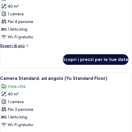
le
Standard
40 m²
foto
Floor)
per
1 camera
Camera
Per 4 persone
familiare
1 letto king
(Rei
Wi-Fi gratuito
Premium
Altri
Scopri di più
Floor)
dettagli
per
Scopri i prezzi per le tue date
Camera
familiare
(Rei
Apri
Camera d'albergo moderna con un grande
6
Premium
Camera Standard, ad angolo (Yu Standard Floor)
tutte
Floor)
Vista città
le
40 m²
foto
per
1 camera
Camera
Per 3 persone
Standard,
1 letto king
ad
Wi-Fi gratuito
angolo