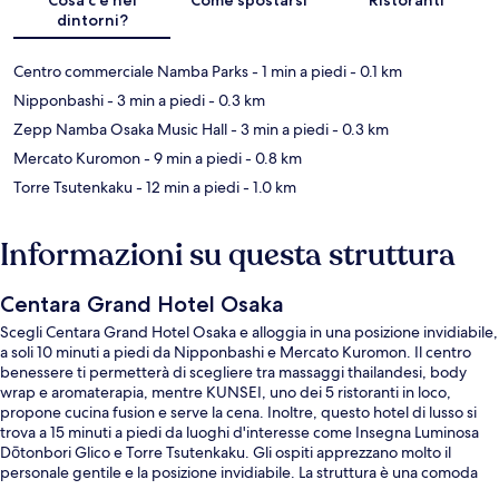
dintorni?
Centro commerciale Namba Parks
- 1 min a piedi
- 0.1 km
Nipponbashi
- 3 min a piedi
- 0.3 km
Zepp Namba Osaka Music Hall
- 3 min a piedi
- 0.3 km
Mercato Kuromon
- 9 min a piedi
- 0.8 km
Torre Tsutenkaku
- 12 min a piedi
- 1.0 km
Informazioni su questa struttura
Centara Grand Hotel Osaka
Scegli Centara Grand Hotel Osaka e alloggia in una posizione invidiabile,
a soli 10 minuti a piedi da Nipponbashi e Mercato Kuromon. Il centro
benessere ti permetterà di scegliere tra massaggi thailandesi, body
wrap e aromaterapia, mentre KUNSEI, uno dei 5 ristoranti in loco,
propone cucina fusion e serve la cena. Inoltre, questo hotel di lusso si
trova a 15 minuti a piedi da luoghi d'interesse come Insegna Luminosa
Dōtonbori Glico e Torre Tsutenkaku. Gli ospiti apprezzano molto il
personale gentile e la posizione invidiabile. La struttura è una comoda
base per spostarsi con i mezzi pubblici: Stazione ferroviaria di Namba