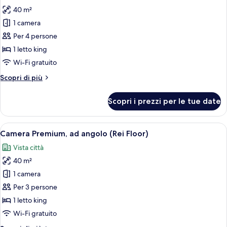
le
Standard
40 m²
foto
Floor)
per
1 camera
Camera
Per 4 persone
familiare
1 letto king
(Yu
Wi-Fi gratuito
Standard
Altri
Scopri di più
Floor)
dettagli
per
Scopri i prezzi per le tue date
Camera
familiare
(Yu
Apri
Camera d'albergo moderna con un grande
6
Standard
Camera Premium, ad angolo (Rei Floor)
tutte
Floor)
Vista città
le
40 m²
foto
per
1 camera
Camera
Per 3 persone
Premium,
1 letto king
ad
Wi-Fi gratuito
angolo