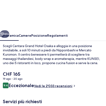
Centara
Grand
Hotel
Osaka
ietro
Avanti
131+
Panoramica
Camere
Posizione
Regolamenti
Scegli Centara Grand Hotel Osaka e alloggia in una posizione
invidiabile, a soli 10 minuti a piedi da Nipponbashi e Mercato
Kuromon. Il centro benessere ti permetterà di scegliere tra
massaggi thailandesi, body wrap e aromaterapia, mentre KUNSEI,
uno dei 5 ristoranti in loco, propone cucina fusion e serve la cena.
Inoltre, questo hotel di lusso si trova a 15 minuti a piedi da luoghi
d'interesse come Insegna Luminosa Dōtonbori Glico e Torre
Il
CHF 165
Tsutenkaku. Gli ospiti apprezzano molto il personale gentile e la
prezzo
19 ago - 20 ago
posizione invidiabile. La struttura è una comoda base per spostarsi
attuale
con i mezzi pubblici: Stazione ferroviaria di Namba (Nankai) si trova a
Recensioni
Eccezionale
Terrazza panoramica
9.4
è
Vedi le 2'033 recensioni
9.4 su 10
5 min a piedi e Stazione di Imaimiyaebisu a 8.
CHF 165
Servizi più richiesti