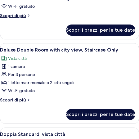
Comfort
Wi-Fi gratuito
Altri
Scopri di più
dettagli
per
Scopri i prezzi per le tue date
Doppia
Comfort
Apri
Una camera da letto con un letto gra
2
Deluxe Double Room with city view, Staircase Only
tutte
Vista città
le
1 camera
foto
per
Per 3 persone
Deluxe
1 letto matrimoniale o 2 letti singoli
Double
Wi-Fi gratuito
Room
Altri
Scopri di più
with
dettagli
city
per
Scopri i prezzi per le tue date
Deluxe
view,
Double
Staircase
Room
Apri
Una camera d'albergo con un letto, una
Only
5
with
Doppia Standard, vista città
tutte
city