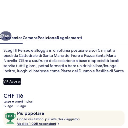
Perseo
ietro
Avanti
45+
Panoramica
Camere
Posizione
Regolamenti
Scegli Il Perseo e alloggia in un'ottima posizione a soli 5 minuti a
piedi da Cattedrale di Santa Maria del Fiore e Piazza Santa Maria
Novella. Oltre a usufruire della colazione a base di specialità locali
servita tutti i giorni, potrai fermarti a bere un drink al bar/lounge.
Inoltre, luoghi d'interesse come Piazza del Duomo e Basilica di Santa
Maria Novella si trovano a soli 10 minuti a piedi. Le recensioni dei
viaggiatori menzionano il personale gentile e la colazione. Approfitta
VIP Access
dei mezzi pubblici nelle vicinanze: Fermata del tram di Unità è a 5
min e Fermata del tram di Valfonda - Stazione Santa Maria Novella a
Il
CHF 116
7 min a piedi.
Vista dalla camera
prezzo
tasse e oneri inclusi
attuale
12 ago - 13 ago
è
Recensioni
9.4
Più popolare
CHF 116
C
su
Con le valutazioni più alte dei viaggiatori
o
Vedi le 1'005 recensioni
10,