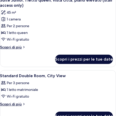
Suite Junior, 1 letto queen, vista città, piano elevato (stair
tutte
access only)
le
45 m²
foto
1 camera
per
Per 2 persone
Suite
Junior,
1 letto queen
1
Wi-Fi gratuito
letto
Altri
Scopri di più
queen,
dettagli
vista
per
Scopri i prezzi per le tue date
Suite
città,
Junior,
piano
1
Apri
Una camera d'albergo con un letto, una
elevato
5
letto
Standard Double Room, City View
tutte
queen,
(stair
Per 3 persone
vista
le
access
città,
1 letto matrimoniale
foto
only)
piano
per
Wi-Fi gratuito
elevato
Standard
(stair
Altri
Scopri di più
access
Double
dettagli
only)
per
Room,