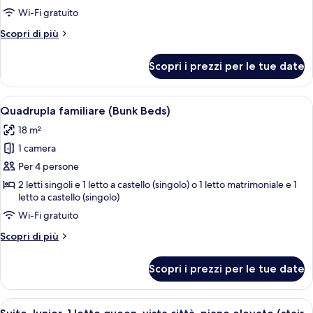
Superior
Wi-Fi gratuito
Altri
Scopri di più
dettagli
per
Scopri i prezzi per le tue date
Camera
Superior
Apri
Una camera d'albergo con un letto a cas
4
Quadrupla familiare (Bunk Beds)
tutte
18 m²
le
1 camera
foto
per
Per 4 persone
Quadrupla
2 letti singoli e 1 letto a castello (singolo) o 1 letto matrimoniale e 1
letto a castello (singolo)
familiare
(Bunk
Wi-Fi gratuito
Beds)
Altri
Scopri di più
dettagli
per
Scopri i prezzi per le tue date
Quadrupla
familiare
(Bunk
Apri
Una camera da letto con un letto, due
12
Beds)