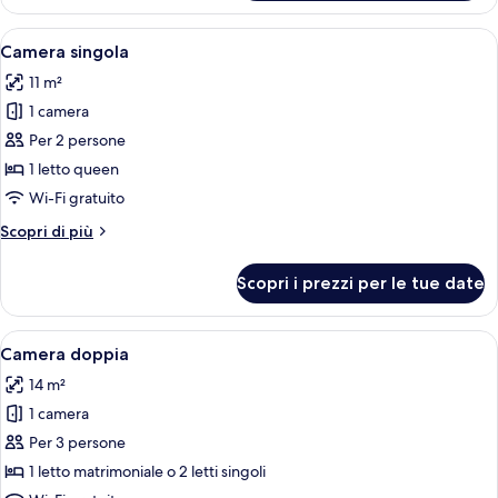
Bed,
Suite,
City
1
Apri
Una camera d'albergo con un letto, un
3
Queen
View,
Camera singola
tutte
Bed,
Tower
11 m²
City
le
(stair
View,
1 camera
foto
access
Tower
per
Per 2 persone
(stair
only)
Camera
access
1 letto queen
only)
singola
Wi-Fi gratuito
Altri
Scopri di più
dettagli
per
Scopri i prezzi per le tue date
Camera
singola
Apri
Una camera d'albergo con un letto, una
2
Camera doppia
tutte
14 m²
le
1 camera
foto
per
Per 3 persone
Camera
1 letto matrimoniale o 2 letti singoli
doppia