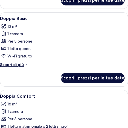
Scopri i prezzi per le tue date
Standard
City
Double
View
Room,
Apri
Una camera d'albergo con un grande le
3
City
Doppia Basic
tutte
View
13 m²
le
1 camera
foto
per
Per 3 persone
Doppia
1 letto queen
Basic
Wi-Fi gratuito
Altri
Scopri di più
dettagli
per
Scopri i prezzi per le tue date
Doppia
Basic
Apri
Una camera d'albergo con due letti, un
2
Doppia Comfort
tutte
16 m²
le
1 camera
foto
per
Per 3 persone
Doppia
1 letto matrimoniale o 2 letti singoli