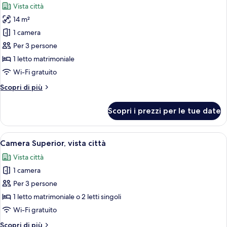
Vista città
view,
le
Staircase
14 m²
foto
Only
per
1 camera
Doppia
Per 3 persone
Standard,
1 letto matrimoniale
vista
Wi-Fi gratuito
città
Altri
Scopri di più
dettagli
per
Scopri i prezzi per le tue date
Doppia
Standard,
vista
Apri
Una finestra con tende fiorate e vista s
4
città
Camera Superior, vista città
tutte
Vista città
le
1 camera
foto
per
Per 3 persone
Camera
1 letto matrimoniale o 2 letti singoli
Superior,
Wi-Fi gratuito
vista
Altri
Scopri di più