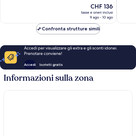
10,
Meravigl
Il
CHF 136
Meraviglioso,
926
prezzo
1’016
tasse e oneri inclusi
recensio
attuale
9 ago - 10 ago
recensioni
è
CHF 136
Confronta strutture simili
Accedi per visualizzare gli extra e gli sconti idonei.
Prenotare conviene!
Accedi
Iscriviti gratis
Informazioni sulla zona