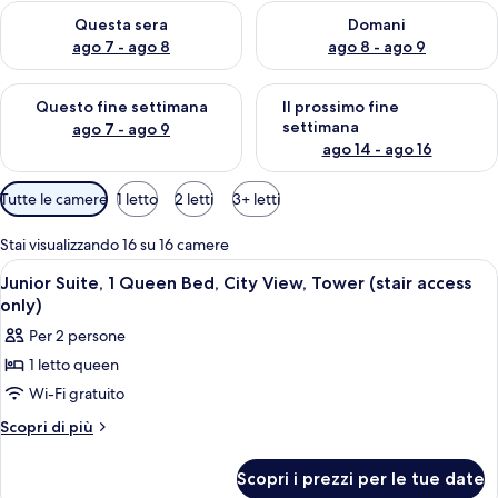
Verifica la disponibilità per questa sera, ago 7 - ago 8
Verifica la disponibilità per d
Questa sera
Domani
d
e
ago 7 - ago 8
ago 8 - ago 9
i
Verifica la disponibilità per questo fine settimana, ago 7 - ago
Verifica la disponibilità per il
v
Questo fine settimana
Il prossimo fine
i
settimana
ago 7 - ago 9
a
ago 14 - ago 16
g
g
Filtri
Tutte le camere
1 letto
2 letti
3+ letti
i
disponibili
a
per
Stai visualizzando 16 su 16 camere
t
le
o
Apri
Una camera da letto con un letto, un
15
Junior Suite, 1 Queen Bed, City View, Tower (stair access
camere
r
tutte
only)
i
le
Per 2 persone
foto
1 letto queen
per
Wi-Fi gratuito
Junior
Suite,
Altri
Scopri di più
dettagli
1
per
Queen
Scopri i prezzi per le tue date
Junior