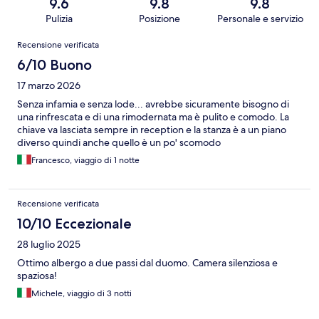
9.6
9.8
9.8
Pulizia
Posizione
Personale e servizio
Recensioni
Recensione verificata
6/10 Buono
17 marzo 2026
Senza infamia e senza lode... avrebbe sicuramente bisogno di
una rinfrescata e di una rimodernata ma è pulito e comodo. La
chiave va lasciata sempre in reception e la stanza è a un piano
diverso quindi anche quello è un po' scomodo
Francesco, viaggio di 1 notte
Recensione verificata
10/10 Eccezionale
28 luglio 2025
Ottimo albergo a due passi dal duomo. Camera silenziosa e
spaziosa!
Michele, viaggio di 3 notti