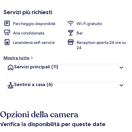
n
Più
popolare
Servizi più richiesti
l
e
Parcheggio disponibile
Wi-Fi gratuito
v
a
Aria condizionata
Bar
l
Lavanderia self-service
Reception aperta 24 ore su
u
24
t
a
Mostra tutto
z
i
Servizi principali
(11)
o
n
i
Sentirsi a casa
(6)
p
i
ù
Opzioni della camera
a
l
t
Verifica la disponibilità per queste date
e