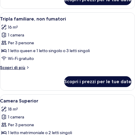
Doppia
Economy
Apri
Camera d'albergo con un letto grande,
3
Tripla familiare, non fumatori
tutte
16 m²
le
1 camera
foto
per
Per 3 persone
Tripla
1 letto queen e 1 letto singolo o 3 letti singoli
familiare,
Wi-Fi gratuito
non
Altri
Scopri di più
fumatori
dettagli
per
Scopri i prezzi per le tue date
Tripla
familiare,
non
Apri
Una camera d'albergo con un letto gr
5
fumatori
Camera Superior
tutte
18 m²
le
1 camera
foto
per
Per 3 persone
Camera
1 letto matrimoniale o 2 letti singoli