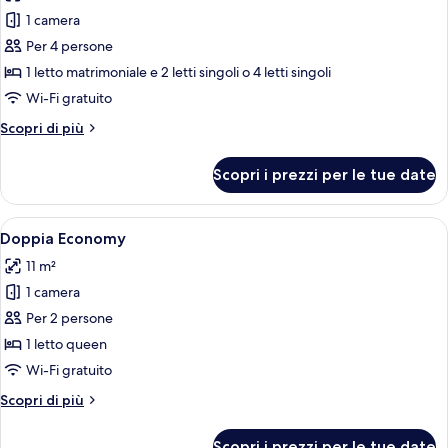
le
1 camera
foto
per
Per 4 persone
Family
1 letto matrimoniale e 2 letti singoli o 4 letti singoli
Quadruple
Wi-Fi gratuito
Room,
Altri
Scopri di più
Non
dettagli
Smoking
per
Scopri i prezzi per le tue date
Family
Staircase
Quadruple
Only
Room,
Apri
Camera d'albergo con un letto grande
5
Non
Doppia Economy
tutte
Smoking
11 m²
Staircase
le
Only
1 camera
foto
per
Per 2 persone
Doppia
1 letto queen
Economy
Wi-Fi gratuito
Altri
Scopri di più
dettagli
per
Scopri i prezzi per le tue date