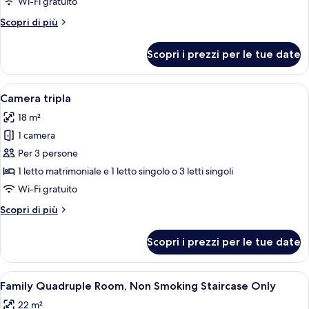
Wi-Fi gratuito
Altri
Scopri di più
dettagli
per
Scopri i prezzi per le tue date
Camera
doppia
Apri
Camera d'albergo con due letti, una se
2
Camera tripla
tutte
18 m²
le
1 camera
foto
per
Per 3 persone
Camera
1 letto matrimoniale e 1 letto singolo o 3 letti singoli
tripla
Wi-Fi gratuito
Altri
Scopri di più
dettagli
per
Scopri i prezzi per le tue date
Camera
tripla
Apri
Una camera d'albergo con due letti, un
4
Family Quadruple Room, Non Smoking Staircase Only
tutte
22 m²