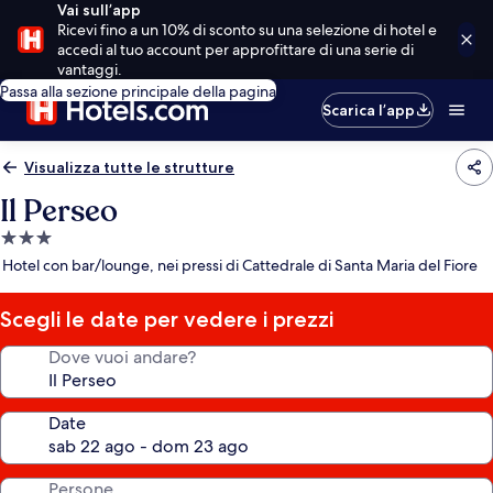
Vai sull’app
Ricevi fino a un 10% di sconto su una selezione di hotel e
accedi al tuo account per approfittare di una serie di
vantaggi.
Passa alla sezione principale della pagina
Scarica l’app
Visualizza tutte le strutture
Il Perseo
Struttura
a
Hotel con bar/lounge, nei pressi di Cattedrale di Santa Maria del Fiore
3.0
stelle
Scegli le date per vedere i prezzi
Dove vuoi andare?
Date
Persone