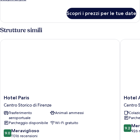
città
dettagli
per
Scopri i prezzi per le tue date
Camera
Superior,
vista
Strutture simili
città
Hotel Paris
Hotel A
Hotel
Hotel
Hotel Paris
Hotel 
Paris
Accade
Centro Storico di Firenze
Centro S
Centro
Centro
Trasferimento
Animali ammessi
Colazi
Storico
Storico
aeroportuale
Parche
di
di
Parcheggio disponibile
Wi-Fi gratuito
Firenze
Firenze
9.2
Mer
9.2
9.0
Meraviglioso
su
926 
9.0
su
1’016 recensioni
10,