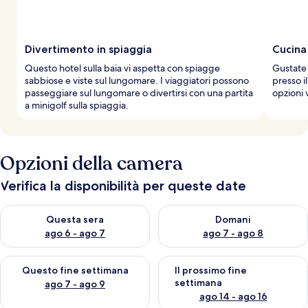
Divertimento in spiaggia
Cucina 
Questo hotel sulla baia vi aspetta con spiagge
Gustate 
sabbiose e viste sul lungomare. I viaggiatori possono
presso il
passeggiare sul lungomare o divertirsi con una partita
opzioni 
a minigolf sulla spiaggia.
Opzioni della camera
Verifica la disponibilità per queste date
Verifica la disponibilità per questa sera, ago 6 - ago 7
Verifica la disponibilità per d
Questa sera
Domani
ago 6 - ago 7
ago 7 - ago 8
Verifica la disponibilità per questo fine settimana, ago 7 - ago
Verifica la disponibilità per il
Questo fine settimana
Il prossimo fine
settimana
ago 7 - ago 9
ago 14 - ago 16