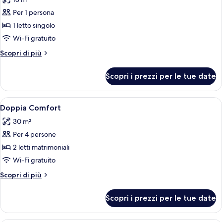
le
Per 1 persona
foto
per
1 letto singolo
Camera
Wi-Fi gratuito
singola,
Altri
Scopri di più
vista
dettagli
mare
per
Scopri i prezzi per le tue date
Camera
singola,
vista
Apri
Camera d'albergo con un letto, una scri
7
mare
Doppia Comfort
tutte
30 m²
le
Per 4 persone
foto
per
2 letti matrimoniali
Doppia
Wi-Fi gratuito
Comfort
Altri
Scopri di più
dettagli
per
Scopri i prezzi per le tue date
Doppia
Comfort