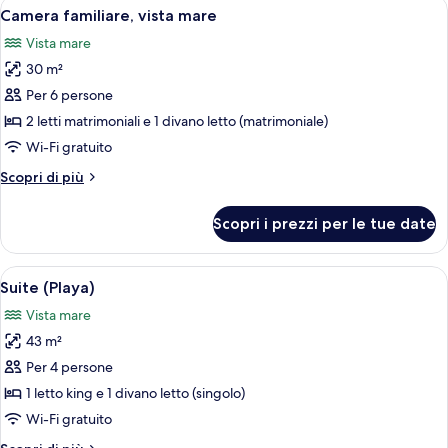
Apri
Camera d'albergo con un letto grande,
5
Camera familiare, vista mare
tutte
Vista mare
le
30 m²
foto
per
Per 6 persone
Camera
2 letti matrimoniali e 1 divano letto (matrimoniale)
familiare,
Wi-Fi gratuito
vista
Altri
Scopri di più
mare
dettagli
per
Scopri i prezzi per le tue date
Camera
familiare,
vista
Apri
Vista di una spiaggia con un patio pias
12
mare
Suite (Playa)
tutte
Vista mare
le
43 m²
foto
per
Per 4 persone
Suite
1 letto king e 1 divano letto (singolo)
(Playa)
Wi-Fi gratuito
Altri