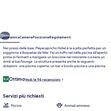
Playacapricho
Hotel
ietro
Avanti
89+
Panoramica
Camere
Posizione
Regolamenti
Nei pressi della baia, Playacapricho Hotel è la scelta perfetta per un
soggiorno a Roquetas de Mar. Fai un tuffo nel nella piscina all'aperto
prima di fermarti a mangiare un boccone nel ristorante o a bere un
drink al bar/lounge. La struttura presenta anche le seguenti
dotazioni: una piscina coperta, un bar a bordo piscina e una piscina
per bambini.
Recensioni
Ottimo
8.4
Vedi le 96 recensioni
8.4 su 10
Piscina coperta, piscina all'aperto, ombr
Servizi più richiesti
Piscina
Animali ammessi