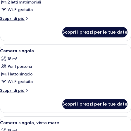
per
2 letti matrimoniali
Camera
Wi-Fi gratuito
doppia,
Altri
Scopri di più
vista
dettagli
mare
per
Scopri i prezzi per le tue date
Camera
doppia,
vista
Apri
Camera d'albergo con un letto grande,
4
mare
Camera singola
tutte
18 m²
le
Per 1 persona
foto
per
1 letto singolo
Camera
Wi-Fi gratuito
singola
Altri
Scopri di più
dettagli
per
Scopri i prezzi per le tue date
Camera
singola
Apri
Minibar, una scrivania, Wi-Fi gratuito,
7
Camera singola, vista mare
tutte
18 m²