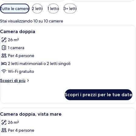
Filtri
Tutte le camere
2 letti
1 letto
3+ letti
disponibili
per
Stai visualizzando 10 su 10 camere
le
Apri
Camera d'albergo con due letti, una ve
5
Camera doppia
camere
tutte
26 m²
le
1 camera
foto
per
Per 4 persone
Camera
2 letti matrimoniali o 2 letti singoli
doppia
Wi-Fi gratuito
Altri
Scopri di più
dettagli
per
Scopri i prezzi per le tue date
Camera
doppia
Apri
Una stanza con divano, tavolo e vista 
6
Camera doppia, vista mare
tutte
26 m²
le
Per 4 persone
foto