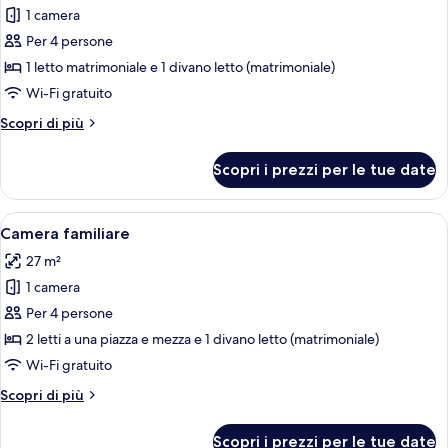
per
1 camera
Camera
Per 4 persone
doppia,
1 letto matrimoniale e 1 divano letto (matrimoniale)
1
Wi-Fi gratuito
camera
Altri
Scopri di più
da
dettagli
letto,
per
Scopri i prezzi per le tue date
vista
Camera
doppia,
mare
1
Apri
Una camera d'albergo moderna con un di
1
camera
Camera familiare
tutte
da
27 m²
letto,
le
vista
1 camera
foto
mare
per
Per 4 persone
Camera
2 letti a una piazza e mezza e 1 divano letto (matrimoniale)
familiare
Wi-Fi gratuito
Altri
Scopri di più
dettagli
per
Scopri i prezzi per le tue date
Camera