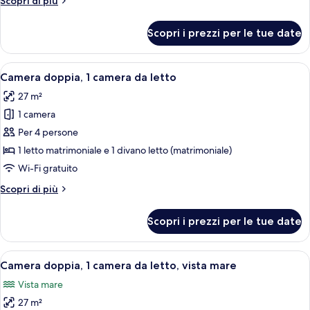
Scopri di più
dettagli
per
Scopri i prezzi per le tue date
Suite
(Playa)
Apri
Una camera d'albergo con un letto gran
1
Camera doppia, 1 camera da letto
tutte
27 m²
le
1 camera
foto
per
Per 4 persone
Camera
1 letto matrimoniale e 1 divano letto (matrimoniale)
doppia,
Wi-Fi gratuito
1
Altri
Scopri di più
camera
dettagli
da
per
Scopri i prezzi per le tue date
Camera
letto
doppia,
1
Apri
Una camera d'albergo con un letto gra
1
camera
Camera doppia, 1 camera da letto, vista mare
tutte
da
Vista mare
letto
le
27 m²
foto