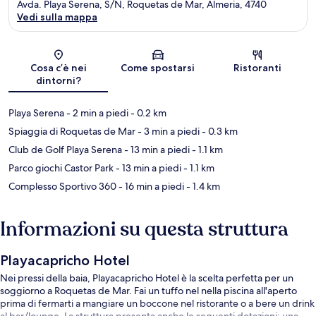
Avda. Playa Serena, S/N, Roquetas de Mar, Almeria, 4740
Vedi sulla mappa
Mappa
Cosa c’è nei
Come spostarsi
Ristoranti
dintorni?
Playa Serena
- 2 min a piedi
- 0.2 km
Spiaggia di Roquetas de Mar
- 3 min a piedi
- 0.3 km
Club de Golf Playa Serena
- 13 min a piedi
- 1.1 km
Parco giochi Castor Park
- 13 min a piedi
- 1.1 km
Complesso Sportivo 360
- 16 min a piedi
- 1.4 km
Informazioni su questa struttura
Playacapricho Hotel
Nei pressi della baia, Playacapricho Hotel è la scelta perfetta per un
soggiorno a Roquetas de Mar. Fai un tuffo nel nella piscina all'aperto
prima di fermarti a mangiare un boccone nel ristorante o a bere un drink
al bar/lounge. La struttura presenta anche le seguenti dotazioni: una