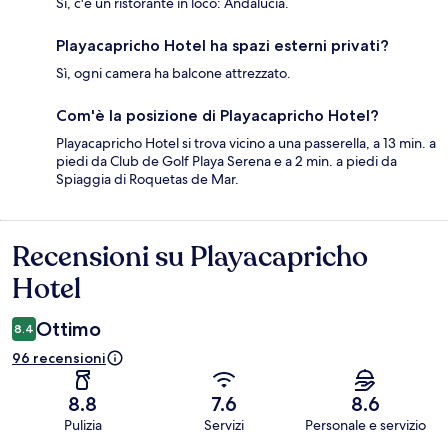
Sì, c'è un ristorante in loco: Andalucía.
Playacapricho Hotel ha spazi esterni privati?
Sì, ogni camera ha balcone attrezzato.
Com'è la posizione di Playacapricho Hotel?
Playacapricho Hotel si trova vicino a una passerella, a 13 min. a
piedi da Club de Golf Playa Serena e a 2 min. a piedi da
Spiaggia di Roquetas de Mar.
Recensioni su Playacapricho
Recensioni
Hotel
Ottimo
8.4
96 recensioni
8.8
7.6
8.6
Pulizia
Servizi
Personale e servizio