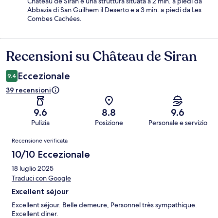
Château de Siran è una struttura situata a 2 min. a piedi da
Abbazia di San Guilhem il Deserto e a 3 min. a piedi da Les
Combes Cachées.
Recensioni su Château de Siran
Recensioni
Eccezionale
9.4
39 recensioni
9.6
8.8
9.6
Pulizia
Posizione
Personale e servizio
Recensioni
Recensione verificata
10/10 Eccezionale
18 luglio 2025
Traduci con Google
Excellent séjour
Excellent séjour. Belle demeure, Personnel très sympathique.
Excellent diner.