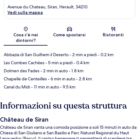
Avenue du Chateau, Siran, Herault, 34210
Vedi sulla mappa
Mappa
Cosa c’è nei
Come spostarsi
Ristoranti
dintorni?
Abbazia di San Guilhem il Deserto
- 2 min a piedi
- 0.2 km
Les Combes Cachées
- 5 min a piedi
- 0.4 km
Dolmen des Fades
- 2 min in auto
- 1.8 km
Chapelle de Centeilles
- 6 min in auto
- 2.8 km
Canal du Midi
- 11 min in auto
- 9.5 km
Informazioni su questa struttura
Château de Siran
Château de Siran vanta una comoda posizione a soli 15 minuti in auto da
Chiesa di San Giuliano e San Basilio e Parc Naturel Regional du Haut
Languedoc (Parco). Il centro benessere ti permetterà di scegliere tra