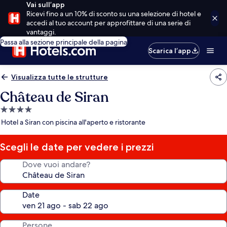
Vai sull’app
Ricevi fino a un 10% di sconto su una selezione di hotel e
accedi al tuo account per approfittare di una serie di
vantaggi.
Passa alla sezione principale della pagina
Scarica l’app
Visualizza tutte le strutture
Château de Siran
Struttura
a
Hotel a Siran con piscina all'aperto e ristorante
4.0
stelle
Scegli le date per vedere i prezzi
Dove vuoi andare?
Date
Persone