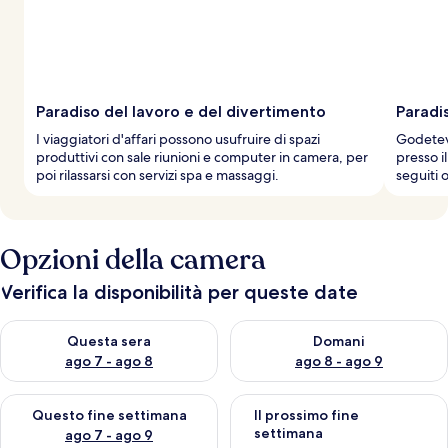
Paradiso del lavoro e del divertimento
Paradi
I viaggiatori d'affari possono usufruire di spazi
Godetevi
produttivi con sale riunioni e computer in camera, per
presso i
poi rilassarsi con servizi spa e massaggi.
seguiti 
Opzioni della camera
Verifica la disponibilità per queste date
Verifica la disponibilità per questa sera, ago 7 - ago 8
Verifica la disponibilità per d
Questa sera
Domani
ago 7 - ago 8
ago 8 - ago 9
Verifica la disponibilità per questo fine settimana, ago 7 - ago
Verifica la disponibilità per il
Questo fine settimana
Il prossimo fine
settimana
ago 7 - ago 9