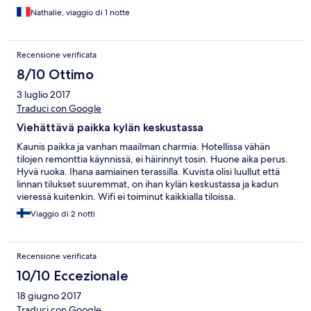
Nathalie, viaggio di 1 notte
Recensione verificata
8/10 Ottimo
3 luglio 2017
Traduci con Google
Viehättävä paikka kylän keskustassa
Kaunis paikka ja vanhan maailman charmia. Hotellissa vähän
tilojen remonttia käynnissä, ei häirinnyt tosin. Huone aika perus.
Hyvä ruoka. Ihana aamiainen terassilla. Kuvista olisi luullut että
linnan tilukset suuremmat, on ihan kylän keskustassa ja kadun
vieressä kuitenkin. Wifi ei toiminut kaikkialla tiloissa.
Viaggio di 2 notti
Recensione verificata
10/10 Eccezionale
18 giugno 2017
Traduci con Google