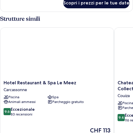
Scopri i prezzi per le tue date
Suite
Junior
Strutture simili
Hotel Restaurant & Spa Le Meez
Chateau 
Hotel
Chateau
Hotel Restaurant & Spa Le Meez
Chatea
Restaurant
des
Collec
Carcassonne
&
Ducs
Couiza
Piscina
Spa
Spa
de
Animali ammessi
Parcheggio gratuito
Le
Joyeuse
Piscin
Parche
Meez
BW
9.6
Eccezionale
9.6
Carcassonne
Signatu
su
83 recensioni
9.4
Ecc
9.4
Collecti
10,
su
116 r
Couiza
Eccezionale,
10,
Il
CHF 113
83
Eccezion