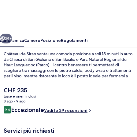
de
Siran
ietro
Avanti
39+
Panoramica
Camere
Posizione
Regolamenti
Château de Siran vanta una comoda posizione a soli 15 minuti in auto
da Chiesa di San Giuliano e San Basilio e Parc Naturel Regional du
Haut Languedoc (Parco). Il centro benessere ti permetterà di
scegliere tra massaggi con le pietre calde, body wrap e trattamenti
per il viso, mentre ristorante in loco è il posto ideale per fermarsi a
mangiare un boccone. La struttura presenta anche le seguenti
dotazioni: una piscina all'aperto, un bar/lounge e un bagno turco.
Il
CHF 235
prezzo
tasse e oneri inclusi
attuale
8 ago - 9 ago
Sale per trattamenti di coppia, bag
è
Recensioni
Eccezionale
9.4
Vedi le 39 recensioni
CHF 235
9.4 su 10
Servizi più richiesti