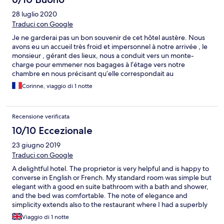
28 luglio 2020
Traduci con Google
Je ne garderai pas un bon souvenir de cet hôtel austère. Nous
avons eu un accueil très froid et impersonnel à notre arrivée , le
monsieur , gérant des lieux, nous a conduit vers un monte-
charge pour emmener nos bagages à l’étage vers notre
chambre en nous précisant qu’elle correspondait au
surclassement demandé , la chambre était propre et bien
Corinne, viaggio di 1 notte
meublée, spacieuse, mais la fenêtre ne pouvait pas s’ouvrir sur la
partie basse et cela donnait une impression d’enfermement ! Il
ne nous a pas proposé d ´ouvrir la fenêtre ( à cause du COVID )
Recensione verificata
et il est parti fâché car je lui ai demandé de changer de
chambre! et lui ai fait quelques remarques . Heureusement le
10/10 Eccezionale
lendemain nous avons apprécié le petit déjeuner copieux et
23 giugno 2019
qualitatif et la gentillesse de la serveuse, servi dans un très joli
jardin avec de grands arbres. A notre départ nous avons
Traduci con Google
rencontré la gérante des lieux et son fils , très aimables ,et nous
A delightful hotel. The proprietor is very helpful and is happy to
avons eu de belles informations sur le lieu, château chargé
converse in English or French. My standard room was simple but
d’histoire...
elegant with a good en suite bathroom with a bath and shower,
and the bed was comfortable. The note of elegance and
simplicity extends also to the restaurant where I had a superbly
cooked and presented meal. Breakfast was outstanding.
Viaggio di 1 notte