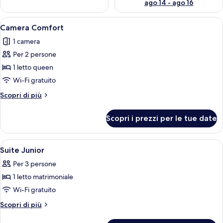
ago 14 - ago 16
Apri
Un letto rifatto con lenzuola bianche
1
Camera Comfort
tutte
1 camera
le
Per 2 persone
foto
per
1 letto queen
Camera
Wi-Fi gratuito
Comfort
Altri
Scopri di più
dettagli
per
Scopri i prezzi per le tue date
Camera
Comfort
Apri
Una camera d'albergo con un letto, un 
8
Suite Junior
tutte
Per 3 persone
le
1 letto matrimoniale
foto
per
Wi-Fi gratuito
Suite
Altri
Scopri di più
Junior
dettagli
per