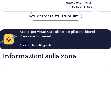
prezzo
recensioni
116
tasse e oneri inclusi
attuale
30 ago - 31 ago
recensio
è
CHF 113
Confronta strutture simili
Accedi per visualizzare gli extra e gli sconti idonei.
Prenotare conviene!
Accedi
Iscriviti gratis
Informazioni sulla zona