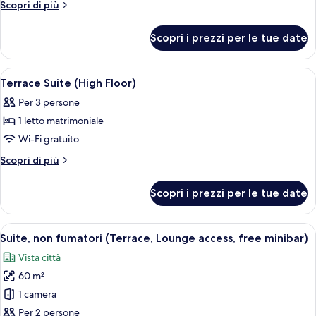
Suite
Altri
Scopri di più
Bath/Lounge
(View
dettagli
room,
Bath/Lounge
Included/Free
per
Nightlife
Scopri i prezzi per le tue date
Included/Free
Suite
Minibar))
view,
Minibar))
Suite
Ocean
room,
Apri
Camera d'albergo con zona pranzo, diva
1
Nightlife
view,
Terrace Suite (High Floor)
tutte
view,
Non-
Per 3 persone
Ocean
le
smoking
view,
1 letto matrimoniale
foto
(Penthouse
Non-
per
Wi-Fi gratuito
smoking
Suite
Terrace
(Penthouse
Altri
Scopri di più
(Top
Suite
Suite
dettagli
Floor
(Top
per
(High
Scopri i prezzi per le tue date
Floor
Exclusive
Terrace
Floor)
Exclusive
Suite
/
/
(High
Private
Apri
Camera d'albergo con un letto grande, 
Private
18
Floor)
Suite, non fumatori (Terrace, Lounge access, free minibar)
Terrace))
tutte
Terrace))
Vista città
le
60 m²
foto
per
1 camera
Suite,
Per 2 persone