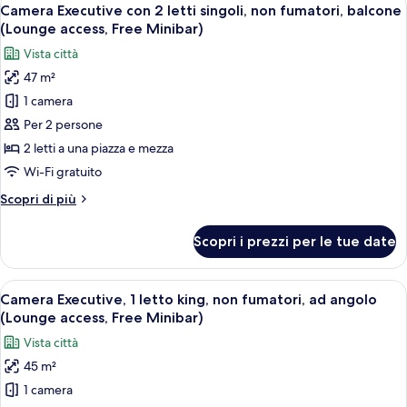
Apri
terrace)
14
(Penthouse,
Camera Executive con 2 letti singoli, non fumatori, balcone
tutte
Top
(Lounge access, Free Minibar)
floor,
le
Vista città
private
foto
terrace)
47 m²
per
1 camera
Camera
Executive
Per 2 persone
con
2 letti a una piazza e mezza
2
Wi-Fi gratuito
letti
Altri
Scopri di più
singoli,
dettagli
non
per
Scopri i prezzi per le tue date
Camera
fumatori,
Executive
balcone
con
Apri
Camera d'albergo con un grande letto, 
(Lounge
14
2
Camera Executive, 1 letto king, non fumatori, ad angolo
tutte
access,
letti
(Lounge access, Free Minibar)
singoli,
le
Free
Vista città
non
foto
Minibar)
fumatori,
45 m²
per
balcone
1 camera
Camera
(Lounge