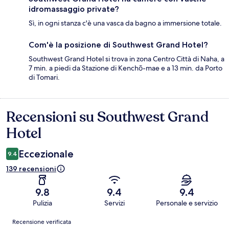
idromassaggio private?
Sì, in ogni stanza c'è una vasca da bagno a immersione totale.
Com'è la posizione di Southwest Grand Hotel?
Southwest Grand Hotel si trova in zona Centro Città di Naha, a
7 min. a piedi da Stazione di Kenchō-mae e a 13 min. da Porto
di Tomari.
Recensioni su Southwest Grand
Recensioni
Hotel
Eccezionale
9.4
139 recensioni
9.8
9.4
9.4
Pulizia
Servizi
Personale e servizio
Recensioni
Recensione verificata