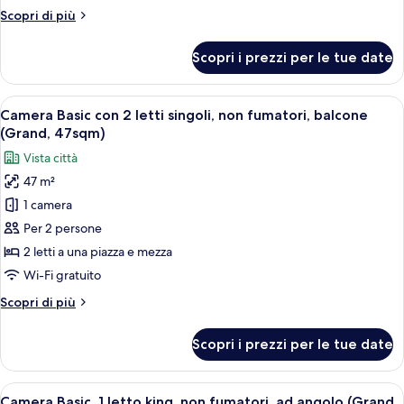
letti
Altri
Scopri di più
singoli,
dettagli
non
per
Scopri i prezzi per le tue date
Camera
fumatori
Basic
(with
con
Apri
Una camera d'albergo con un divano, du
Lounge
13
2
Camera Basic con 2 letti singoli, non fumatori, balcone
tutte
Access)
letti
(Grand, 47sqm)
singoli,
le
Vista città
non
foto
fumatori
47 m²
per
(with
1 camera
Camera
Lounge
Access)
Basic
Per 2 persone
con
2 letti a una piazza e mezza
2
Wi-Fi gratuito
letti
Altri
Scopri di più
singoli,
dettagli
non
per
Scopri i prezzi per le tue date
Camera
fumatori,
Basic
balcone
con
Apri
Camera d'albergo con un grande letto, 
(Grand,
13
2
Camera Basic, 1 letto king, non fumatori, ad angolo (Grand,