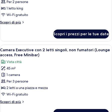
access,
Executive,
Per 2 persone
Free
1
1 letto king
Minibar)
letto
Wi-Fi gratuito
king,
Altri
Scopri di più
non
dettagli
fumatori,
per
Scopri i prezzi per le tue date
Camera
ad
Executive,
angolo
1
Apri
Camera d'albergo con due letti, un di
(Lounge
14
letto
Camera Executive con 2 letti singoli, non fumatori (Lounge
tutte
access,
king,
access, Free Minibar)
non
le
Free
Vista città
fumatori,
foto
Minibar)
ad
45 m²
per
angolo
1 camera
Camera
(Lounge
access,
Executive
Per 3 persone
Free
con
2 letti a una piazza e mezza
Minibar)
2
Wi-Fi gratuito
letti
Altri
Scopri di più
singoli,
dettagli
non
per