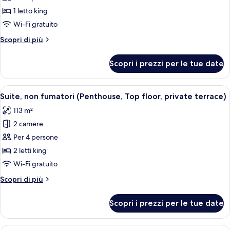
non
1 letto king
fumatori
Wi-Fi gratuito
(Terrace,
Altri
Scopri di più
Lounge
dettagli
access,
per
Scopri i prezzi per le tue date
free
Suite,
non
minibar)
fumatori
Apri
Un soggiorno moderno con un divano c
23
(Terrace,
Suite, non fumatori (Penthouse, Top floor, private terrace)
tutte
Lounge
113 m²
access,
le
free
2 camere
foto
minibar)
per
Per 4 persone
Suite,
2 letti king
non
Wi-Fi gratuito
fumatori
Altri
Scopri di più
(Penthouse,
dettagli
Top
per
Scopri i prezzi per le tue date
Suite,
floor,
non
private
fumatori
Una camera d'albergo con un divano, du