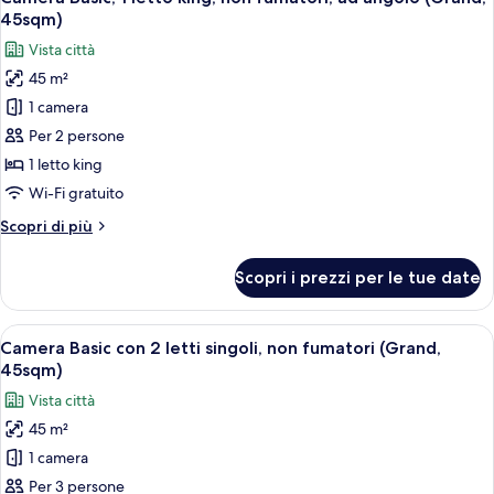
tutte
47sqm)
letti
45sqm)
singoli,
le
Vista città
non
foto
fumatori,
45 m²
per
balcone
1 camera
Camera
(Grand,
47sqm)
Basic,
Per 2 persone
1
1 letto king
letto
Wi-Fi gratuito
king,
Altri
Scopri di più
non
dettagli
fumatori,
per
Scopri i prezzi per le tue date
Camera
ad
Basic,
angolo
1
Apri
Camera d'albergo con due letti, un di
(Grand,
13
letto
Camera Basic con 2 letti singoli, non fumatori (Grand,
tutte
45sqm)
king,
45sqm)
non
le
Vista città
fumatori,
foto
ad
45 m²
per
angolo
1 camera
Camera
(Grand,
45sqm)
Basic
Per 3 persone