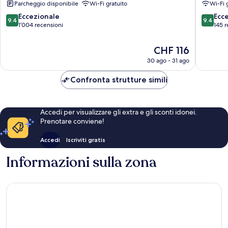
Parcheggio disponibile
Wi-Fi gratuito
Wi-Fi 
di
Iconic
Naha
Naha
9.4
9.4
Eccezionale
Ecc
9.4
9.4
Centro
su
su
1’004 recensioni
145 r
Città
10,
10,
di
Eccezionale,
Eccezion
Il
CHF 116
Naha
1’004
145
prezzo
30 ago - 31 ago
recensioni
recensio
attuale
è
Confronta strutture simili
CHF 116
Accedi per visualizzare gli extra e gli sconti idonei.
Prenotare conviene!
Accedi
Iscriviti gratis
Informazioni sulla zona