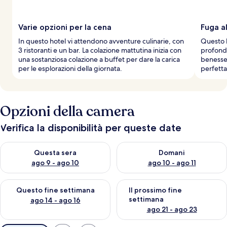
Varie opzioni per la cena
Fuga al
In questo hotel vi attendono avventure culinarie, con
Questo h
3 ristoranti e un bar. La colazione mattutina inizia con
profonde
una sostanziosa colazione a buffet per dare la carica
benesser
per le esplorazioni della giornata.
perfett
Opzioni della camera
Verifica la disponibilità per queste date
Verifica la disponibilità per questa sera, ago 9 - ago 10
Verifica la disponibilità per d
Questa sera
Domani
ago 9 - ago 10
ago 10 - ago 11
Verifica la disponibilità per questo fine settimana, ago 14 - ag
Verifica la disponibilità per i
Questo fine settimana
Il prossimo fine
settimana
ago 14 - ago 16
ago 21 - ago 23