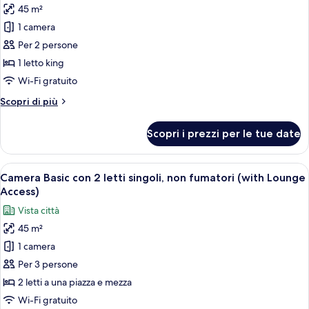
fumatori,
45 m²
per
balcone
1 camera
Camera
(with
Lounge
Club,
Per 2 persone
Access)
1
1 letto king
letto
Wi-Fi gratuito
king,
Altri
Scopri di più
non
dettagli
fumatori,
per
Scopri i prezzi per le tue date
Camera
ad
Club,
angolo
1
Apri
Camera d'albergo con due letti, un di
(with
13
letto
Camera Basic con 2 letti singoli, non fumatori (with Lounge
tutte
Lounge
king,
Access)
non
le
Access)
Vista città
fumatori,
foto
ad
45 m²
per
angolo
1 camera
Camera
(with
Lounge
Basic
Per 3 persone
Access)
con
2 letti a una piazza e mezza
2
Wi-Fi gratuito