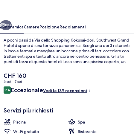
Hotel
ietro
Avanti
113+
Panoramica
Camere
Posizione
Regolamenti
A pochi passi da Via dello Shopping Kokusai-dori, Southwest Grand
Hotel dispone di una terrazza panoramica. Scegli uno dei 3 ristoranti
in loco e fermati a mangiare un boccone prima di farti coccolare con
trattamenti spa e tanto altro ancora nel centro benessere. Gli altri
punti di forza di questo hotel di lusso sono una piscina coperta, un
bar/lounge e una palestra. Approfitta dei mezzi pubblici nelle
vicinanze: Stazione di Kenchō-mae è a 7 min e Stazione di Miebashi
Il
CHF 160
a 7 min a piedi.
prezzo
6 set - 7 set
attuale
Recensioni
Eccezionale
Bagno
9.4
è
Vedi le 139 recensioni
9.4 su 10
CHF 160
Servizi più richiesti
Piscina
Spa
Wi-Fi gratuito
Ristorante