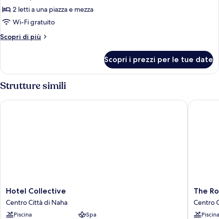
con
2 letti a una piazza e mezza
2
Wi-Fi gratuito
letti
Altri
Scopri di più
singoli,
dettagli
non
per
Scopri i prezzi per le tue date
Camera
fumatori
Basic
(Grand,
con
Strutture simili
45sqm)
2
letti
Hotel Collective
The Roya
singoli,
non
fumatori
(Grand,
45sqm)
Hotel
The
Hotel Collective
The Ro
Collective
Royal
Centro Città di Naha
Centro C
Centro
Park
Piscina
Spa
Piscin
Città
Hotel