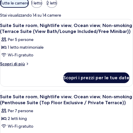
Filtri
Tutte le camere
1 letto
2 letti
disponibili
per
Stai visualizzando 14 su 14 camere
le
Apri
Camera d'albergo con un letto grande, 
10
Suite Suite room, Nightlife view, Ocean view, Non-smoking
camere
tutte
(Terrace Suite (View Bath/Lounge Included/Free Minibar))
le
Per 5 persone
foto
1 letto matrimoniale
per
Wi-Fi gratuito
Suite
Suite
Altri
Scopri di più
dettagli
room,
per
Nightlife
Scopri i prezzi per le tue date
Suite
view,
Suite
Ocean
room,
Apri
Una moderna camera d'hotel con un gra
10
Nightlife
view,
Suite Suite room, Nightlife view, Ocean view, Non-smoking
tutte
view,
(Penthouse Suite (Top Floor Exclusive / Private Terrace))
Non-
Ocean
le
smoking
Per 7 persone
view,
foto
(Terrace
Non-
2 letti king
per
smoking
Suite
Wi-Fi gratuito
Suite
(Terrace
(View
Suite