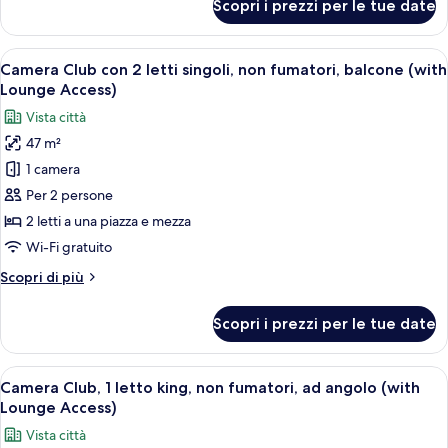
Scopri i prezzi per le tue date
Camera
fumatori
Executive
(Lounge
con
Apri
Una camera d'albergo con un divano, du
access,
13
2
Camera Club con 2 letti singoli, non fumatori, balcone (with
tutte
Free
letti
Lounge Access)
singoli,
le
Minibar)
Vista città
non
foto
fumatori
47 m²
per
(Lounge
1 camera
Camera
access,
Free
Club
Per 2 persone
Minibar)
con
2 letti a una piazza e mezza
2
Wi-Fi gratuito
letti
Altri
Scopri di più
singoli,
dettagli
non
per
Scopri i prezzi per le tue date
Camera
fumatori,
Club
balcone
con
Apri
Camera d'albergo con un grande letto, 
(with
13
2
Camera Club, 1 letto king, non fumatori, ad angolo (with
tutte
Lounge
letti
Lounge Access)
singoli,
le
Access)
Vista città
non
foto