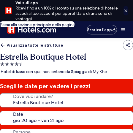
Vai sull’app
Ricevi fino a un 10% di sconto su una selezione di hotel e
accedi al tuo account per approfittare di una serie di
vantaggi.
Passa alla sezione principale della pagina
Scarica l’app
Visualizza tutte le strutture
Estrella Boutique Hotel
Struttura
a
Hotel di lusso con spa, non lontano da Spiaggia di My Khe
4.5
stelle
Scegli le date per vedere i prezzi
Dove vuoi andare?
Date
Persone