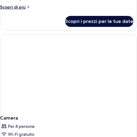
Altri
Scopri di più
dettagli
per
Scopri i prezzi per le tue date
Camera
Camera
Per 4 persone
Wi-Fi gratuito