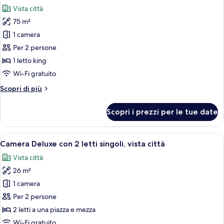
tutte
Suite)
Vista città
le
75 m²
foto
per
1 camera
Camera,
Per 2 persone
piano
1 letto king
elevato
Wi-Fi gratuito
(Estrella
Altri
Scopri di più
Suite)
dettagli
per
Scopri i prezzi per le tue date
Camera,
piano
elevato
Apri
Una camera d'albergo moderna con due l
6
(Estrella
Camera Deluxe con 2 letti singoli, vista città
tutte
Suite)
Vista città
le
26 m²
foto
per
1 camera
Camera
Per 2 persone
Deluxe
2 letti a una piazza e mezza
con
Wi-Fi gratuito