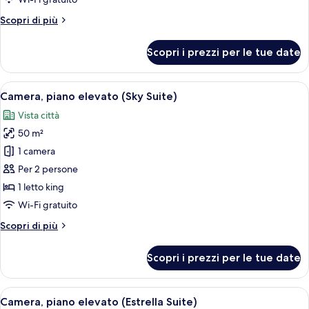
da
Altri
Scopri di più
bagno
dettagli
(Suite)
per
Scopri i prezzi per le tue date
Camera
Executive,
vasca
Apri
Camera d'albergo con un letto grande, u
8
da
Camera, piano elevato (Sky Suite)
tutte
bagno
Vista città
(Suite)
le
50 m²
foto
per
1 camera
Camera,
Per 2 persone
piano
1 letto king
elevato
Wi-Fi gratuito
(Sky
Altri
Scopri di più
Suite)
dettagli
per
Scopri i prezzi per le tue date
Camera,
piano
elevato
Apri
Una piscina sul tetto dal design modern
9
(Sky
Camera, piano elevato (Estrella Suite)