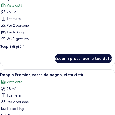
tutte
Vista città
le
26 m²
foto
per
1 camera
Doppia
Per 2 persone
Deluxe,
1 letto king
vista
Wi-Fi gratuito
città
Altri
Scopri di più
dettagli
per
Scopri i prezzi per le tue date
Doppia
Deluxe,
vista
Apri
Una camera d'albergo moderna con un le
9
città
Doppia Premier, vasca da bagno, vista città
tutte
Vista città
le
28 m²
foto
per
1 camera
Doppia
Per 2 persone
Premier,
1 letto king
vasca