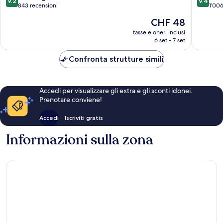
9.2
9.4
su
su
An
843 recensioni
1’006
10,
10,
Il
CHF 48
Meraviglioso,
Eccezion
prezzo
843
1’006
tasse e oneri inclusi
attuale
6 set - 7 set
recensioni
recensio
è
CHF 48
Confronta strutture simili
Accedi per visualizzare gli extra e gli sconti idonei.
Prenotare conviene!
Accedi
Iscriviti gratis
Informazioni sulla zona