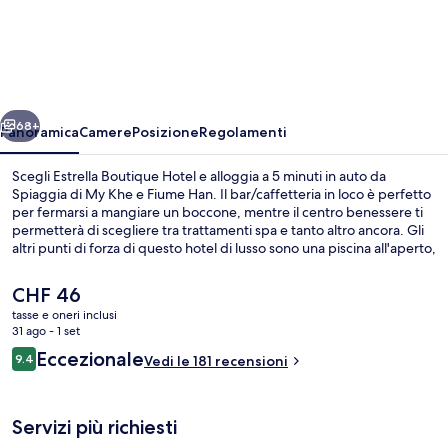
Boutique
Hotel
ietro
Avanti
68+
Panoramica
Camere
Posizione
Regolamenti
Scegli Estrella Boutique Hotel e alloggia a 5 minuti in auto da
Spiaggia di My Khe e Fiume Han. Il bar/caffetteria in loco è perfetto
per fermarsi a mangiare un boccone, mentre il centro benessere ti
permetterà di scegliere tra trattamenti spa e tanto altro ancora. Gli
altri punti di forza di questo hotel di lusso sono una piscina all'aperto,
un bar a bordo piscina e una palestra. Altri viaggiatori apprezzano il
personale gentile della struttura.
Il
CHF 46
prezzo
tasse e oneri inclusi
attuale
31 ago - 1 set
Biancheria da letto di alta qualità
è
Recensioni
Eccezionale
9.4
Vedi le 181 recensioni
CHF 46
9.4 su 10
Servizi più richiesti