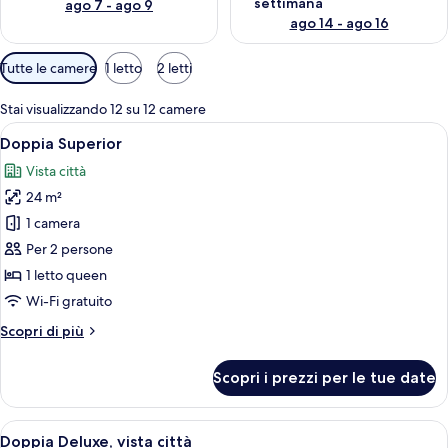
settimana
ago 7 - ago 9
ago 14 - ago 16
Filtri
Tutte le camere
1 letto
2 letti
disponibili
per
Stai visualizzando 12 su 12 camere
le
Apri
Una camera d'albergo con un letto gran
7
Doppia Superior
camere
tutte
Vista città
le
24 m²
foto
per
1 camera
Doppia
Per 2 persone
Superior
1 letto queen
Wi-Fi gratuito
Altri
Scopri di più
dettagli
per
Scopri i prezzi per le tue date
Doppia
Superior
Apri
Una camera d'albergo moderna con un l
6
Doppia Deluxe, vista città