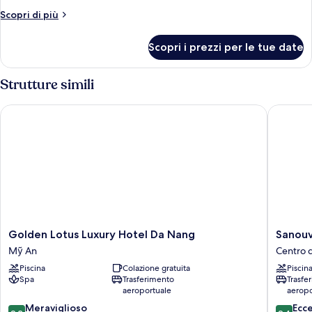
Altri
Scopri di più
dettagli
per
Scopri i prezzi per le tue date
Camera
Strutture simili
Golden Lotus Luxury Hotel Da Nang
Sanouva
Golden
Sanouva
Golden Lotus Luxury Hotel Da Nang
Sanouv
Lotus
Danang
Mỹ An
Centro 
Luxury
Hotel
Piscina
Colazione gratuita
Piscin
Hotel
Centro
Spa
Trasferimento
Trasfe
Da
di
aeroportuale
aeropo
Nang
Đà
9.2
9.4
Mỹ
Meraviglioso
Nẵng
Ecc