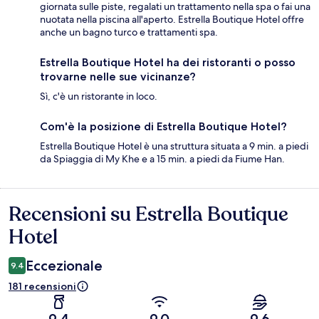
giornata sulle piste, regalati un trattamento nella spa o fai una
nuotata nella piscina all'aperto. Estrella Boutique Hotel offre
anche un bagno turco e trattamenti spa.
Estrella Boutique Hotel ha dei ristoranti o posso
trovarne nelle sue vicinanze?
Sì, c'è un ristorante in loco.
Com'è la posizione di Estrella Boutique Hotel?
Estrella Boutique Hotel è una struttura situata a 9 min. a piedi
da Spiaggia di My Khe e a 15 min. a piedi da Fiume Han.
Recensioni su Estrella Boutique
Recensioni
Hotel
Eccezionale
9.4
181 recensioni
9.4
9.0
9.6