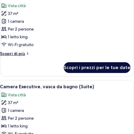
tutte
bagno,
Vista città
vista
le
città
37 m²
foto
per
1 camera
Camera
Per 2 persone
Senior,
1 letto king
vasca
Wi-Fi gratuito
da
Altri
Scopri di più
bagno
dettagli
(Suite)
per
Scopri i prezzi per le tue date
Camera
Senior,
vasca
Apri
Un bagno moderno con un ampio specchi
7
da
Camera Executive, vasca da bagno (Suite)
tutte
bagno
Vista città
(Suite)
le
37 m²
foto
per
1 camera
Camera
Per 2 persone
Executive,
1 letto king
vasca
Wi-Fi gratuito