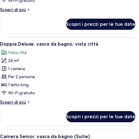
Wi-Fi gratuito
da
Altri
Scopri di più
bagno,
dettagli
vista
per
Scopri i prezzi per le tue date
città
Doppia
Premier,
vasca
Apri
Un letto grande con lenzuola bianche
7
da
Doppia Deluxe, vasca da bagno, vista città
tutte
bagno,
Vista città
vista
le
città
26 m²
foto
per
1 camera
Doppia
Per 2 persone
Deluxe,
1 letto king
vasca
Wi-Fi gratuito
da
Altri
Scopri di più
bagno,
dettagli
vista
per
Scopri i prezzi per le tue date
città
Doppia
Deluxe,
vasca
Apri
Una camera d'albergo moderna con un 
6
da
Camera Senior, vasca da bagno (Suite)