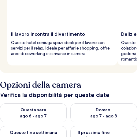
Il lavoro incontra il divertimento
Delizie
Questo hotel coniuga spazi ideali per il lavoro con
Questo h
servizi per il relax. Ideale per affari e shopping, offre
colazion
aree di coworking e scrivanie in camera.
godersi 
romanti
Opzioni della camera
Verifica la disponibilità per queste date
Verifica la disponibilità per questa sera, ago 6 - ago 7
Verifica la disponibilità per d
Questa sera
Domani
ago 6 - ago 7
ago 7 - ago 8
Verifica la disponibilità per questo fine settimana, ago 7 - ago
Verifica la disponibilità per il
Questo fine settimana
Il prossimo fine