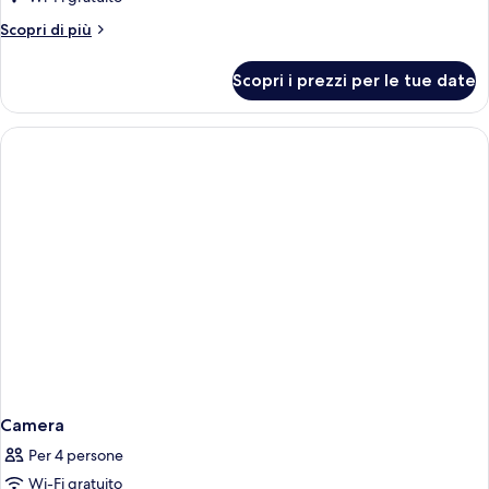
2
Altri
Scopri di più
letti
dettagli
singoli,
per
Scopri i prezzi per le tue date
vista
Camera
Deluxe
città
con
2
letti
singoli,
vista
città
Camera
Per 4 persone
Wi-Fi gratuito