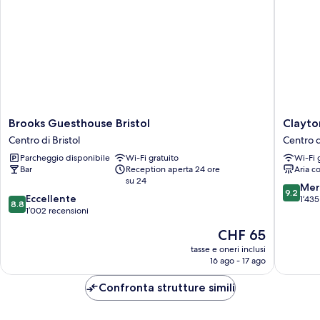
Brooks
Clayton
Brooks Guesthouse Bristol
Clayton
Guesthouse
Hotel
Centro di Bristol
Centro d
Bristol
Bristol
Parcheggio disponibile
Wi-Fi gratuito
Wi-Fi 
Centro
City
Bar
Reception aperta 24 ore
Aria c
di
Centro
su 24
Bristol
di
9.2
Mer
9.2
8.8
Eccellente
Bristol
su
1’435
8.8
su
1’002 recensioni
10,
10,
Meravigl
Il
CHF 65
Eccellente,
1’435
prezzo
1’002
tasse e oneri inclusi
recensio
attuale
16 ago - 17 ago
recensioni
è
CHF 65
Confronta strutture simili