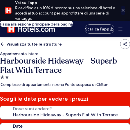
Vai sull’app
Ricevi fino a un 10% di sconto su una selezione di hotel e
accedi al tuo account per approfittare di una serie di
vantaggi.
Passa alla sezione principale della pagina
Scarica l’app
Visualizza tutte le strutture
Appartamento intero
Harbourside Hideaway - Superb
Flat With Terrace
Struttura
a
Complesso di appartamenti in zona Ponte sospeso di Clifton
2.0
stelle
Scegli le date per vedere i prezzi
Dove vuoi andare?
Date