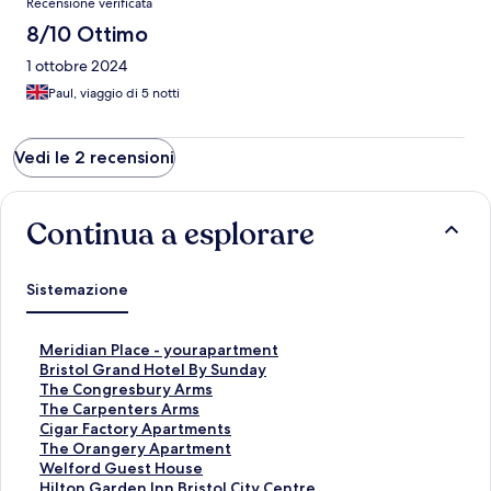
Recensione verificata
8/10 Ottimo
1 ottobre 2024
Paul, viaggio di 5 notti
Vedi le 2 recensioni
Continua a esplorare
Sistemazione
L
Meridian Place - yourapartment
i
L
Bristol Grand Hotel By Sunday
n
i
L
The Congresbury Arms
k
n
i
L
The Carpenters Arms
c
k
n
i
L
Cigar Factory Apartments
h
c
k
n
i
L
The Orangery Apartment
e
h
c
k
n
i
L
Welford Guest House
a
e
h
c
k
n
i
L
Hilton Garden Inn Bristol City Centre