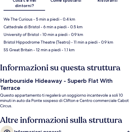
Cosa c’è nei
Come spostarsi
Ristoranti
dintorni?
We The Curious
- 5 min a piedi
- 0.4 km
Cattedrale di Bristol
- 6 min a piedi
- 0.5 km
University of Bristol
- 10 min a piedi
- 0.9 km
Bristol Hippodrome Theatre (Teatro)
- 11 min a piedi
- 0.9 km
SS Great Britain
- 12 min a piedi
- 1.1 km
Informazioni su questa struttura
Harbourside Hideaway - Superb Flat With
Terrace
Questo appartamento ti regalerà un soggiorno incantevole a soli 10
minuti in auto da Ponte sospeso di Clifton e Centro commerciale Cabot
Circus.
Altre informazioni sulla struttura
Informazioni generali