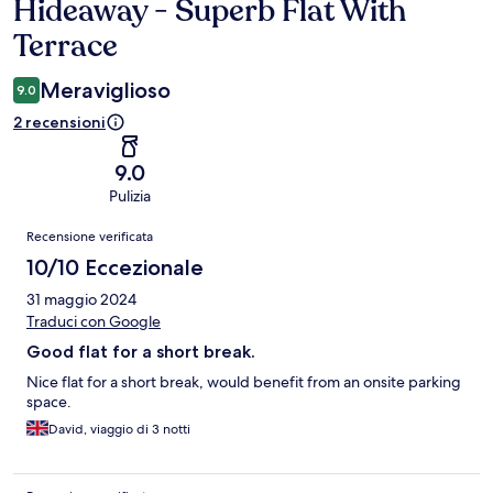
Hideaway - Superb Flat With
Terrace
Meraviglioso
9.0
2 recensioni
9.0
Pulizia
Recensioni
Recensione verificata
10/10 Eccezionale
31 maggio 2024
Traduci con Google
Good flat for a short break.
Nice flat for a short break, would benefit from an onsite parking
space.
David, viaggio di 3 notti