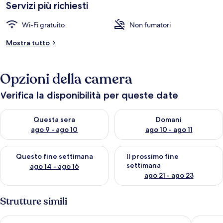
Servizi più richiesti
Wi-Fi gratuito
Non fumatori
Mostra tutto
Opzioni della camera
Verifica la disponibilità per queste date
Verifica la disponibilità per questa sera, ago 9 - ago 10
Verifica la disponibilità per d
Questa sera
Domani
ago 9 - ago 10
ago 10 - ago 11
Verifica la disponibilità per questo fine settimana, ago 14 - ag
Verifica la disponibilità per i
Questo fine settimana
Il prossimo fine
settimana
ago 14 - ago 16
ago 21 - ago 23
Strutture simili
Brooks Guesthouse Bristol
Clayton H