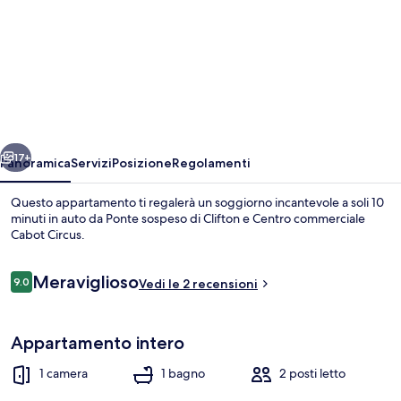
per
Harbourside
Hideaway
-
Superb
Flat
ietro
Avanti
With
17+
Panoramica
Servizi
Posizione
Regolamenti
Terrace
Questo appartamento ti regalerà un soggiorno incantevole a soli 10
minuti in auto da Ponte sospeso di Clifton e Centro commerciale
Cabot Circus.
Recensioni
Meraviglioso
9.0
Vedi le 2 recensioni
9.0 su 10
Appartamento intero
Esterni
1 camera
1 bagno
2 posti letto