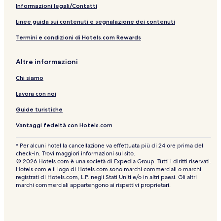
r
g
-
l
l
L
r
Informazioni legali/Contatti
e
e
F
F
o
i
H
i
i
u
s
Linee guida sui contenuti e segnalazione dei contenuti
o
l
l
n
t
t
t
t
g
o
Termini e condizioni di Hotels.com Rewards
e
o
o
e
l
l
n
n
Altre informazioni
b
y
Chi siamo
I
H
Lavora con noi
G
Guide turistiche
Vantaggi fedeltà con Hotels.com
* Per alcuni hotel la cancellazione va effettuata più di 24 ore prima del
check-in. Trovi maggiori informazioni sul sito.
© 2026 Hotels.com è una società di Expedia Group. Tutti i diritti riservati.
Hotels.com e il logo di Hotels.com sono marchi commerciali o marchi
registrati di Hotels.com, L.P. negli Stati Uniti e/o in altri paesi. Gli altri
marchi commerciali appartengono ai rispettivi proprietari.